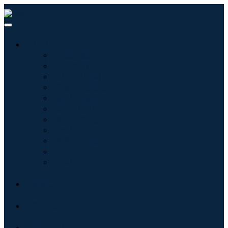
산업
정보기술
헬스케어
기계 및 장비
자동차 및 운송
음식 및 음료
에너지 및 전력
항공우주 및 방위
농업
화학 및 재료
건축학
소비재
블로그
회사 소개
문의하기