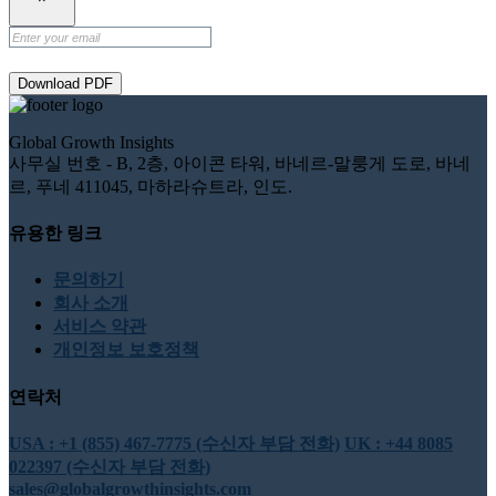
Download PDF
Global Growth Insights
사무실 번호 - B, 2층, 아이콘 타워, 바네르-말룽게 도로, 바네
르, 푸네 411045, 마하라슈트라, 인도.
유용한 링크
문의하기
회사 소개
서비스 약관
개인정보 보호정책
연락처
USA : +1 (855) 467-7775 (수신자 부담 전화)
UK : +44 8085
022397 (수신자 부담 전화)
sales@globalgrowthinsights.com