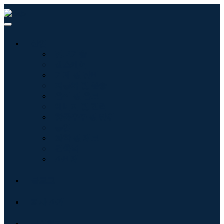
산업
정보기술
헬스케어
기계 및 장비
자동차 및 운송
음식 및 음료
에너지 및 전력
항공우주 및 방위
농업
화학 및 재료
건축학
소비재
블로그
회사 소개
문의하기