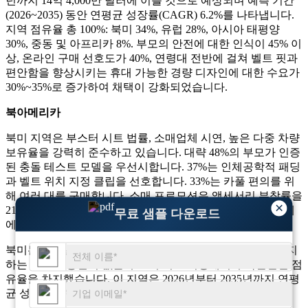
년까지 14억 4,000만 달러에 이를 것으로 예상되며 예측 기간
(2026~2035) 동안 연평균 성장률(CAGR) 6.2%를 나타냅니다.
지역 점유율 총 100%: 북미 34%, 유럽 28%, 아시아 태평양
30%, 중동 및 아프리카 8%. 부모의 안전에 대한 인식이 45% 이
상, 온라인 구매 선호도가 40%, 연령대 전반에 걸쳐 벨트 핏과
편안함을 향상시키는 휴대 가능한 경량 디자인에 대한 수요가
30%~35%로 증가하여 채택이 강화되었습니다.
북아메리카
북미 지역은 부스터 시트 법률, 소매업체 시연, 높은 다중 차량
보유율을 강력히 준수하고 있습니다. 대략 48%의 부모가 인증
된 충돌 테스트 모델을 우선시합니다. 37%는 인체공학적 패딩
과 벨트 위치 지정 클립을 선호합니다. 33%는 카풀 편의를 위
해 여러 대를 구매합니다. 소매 프로모션은 액세서리 부착률을
×
21% 증가시키는 반면, 온라인 리뷰는 도시 및 교외 가구 전체
무료 샘플 다운로드
에서 최종 구매 결정의 36%에 영향을 미칩니다.
북미는 2026년에 2억 8,574만 달러로 전체 시장의 34%를 차지
하는 어린이 등받이 없는 부스터 시트 시장에서 주목할만한 점
유율을 차지했습니다. 이 지역은 2026년부터 2035년까지 연평
균 성장률(CAGR) 6.2%로 성장할 것으로 예상됩니다.