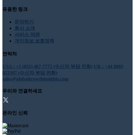
유용한 링크
문의하기
회사 소개
서비스 약관
개인정보 보호정책
연락처
USA : +1 (855) 467-7775 (수신자 부담 전화)
UK : +44 8085
022397 (수신자 부담 전화)
sales@globalgrowthinsights.com
우리와 연결하세요
온라인 신뢰