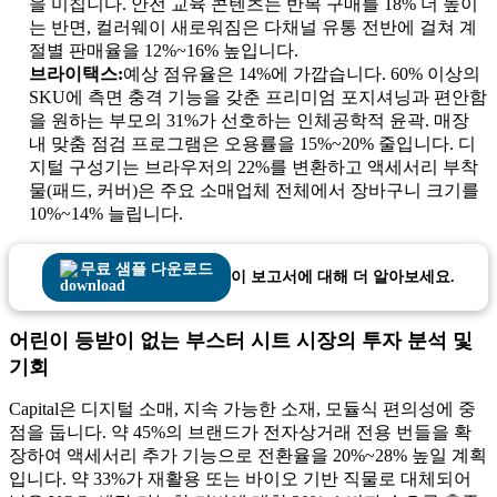
을 미칩니다. 안전 교육 콘텐츠는 반복 구매를 18% 더 높이
는 반면, 컬러웨이 새로워짐은 다채널 유통 전반에 걸쳐 계
절별 판매율을 12%~16% 높입니다.
브라이택스:
예상 점유율은 14%에 가깝습니다. 60% 이상의
SKU에 측면 충격 기능을 갖춘 프리미엄 포지셔닝과 편안함
을 원하는 부모의 31%가 선호하는 인체공학적 윤곽. 매장
내 맞춤 점검 프로그램은 오용률을 15%~20% 줄입니다. 디
지털 구성기는 브라우저의 22%를 변환하고 액세서리 부착
물(패드, 커버)은 주요 소매업체 전체에서 장바구니 크기를
10%~14% 늘립니다.
무료 샘플 다운로드
이 보고서에 대해 더 알아보세요.
어린이 등받이 없는 부스터 시트 시장의 투자 분석 및
기회
Capital은 디지털 소매, 지속 가능한 소재, 모듈식 편의성에 중
점을 둡니다. 약 45%의 브랜드가 전자상거래 전용 번들을 확
장하여 액세서리 추가 기능으로 전환율을 20%~28% 높일 계획
입니다. 약 33%가 재활용 또는 바이오 기반 직물로 대체되어