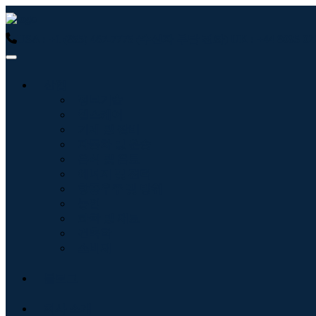
USA : +1 (855) 467-7775 (수신자 부담 전화)
UK : +44 8085
산업
정보기술
헬스케어
기계 및 장비
자동차 및 운송
음식 및 음료
에너지 및 전력
항공우주 및 방위
농업
화학 및 재료
건축학
소비재
블로그
회사 소개