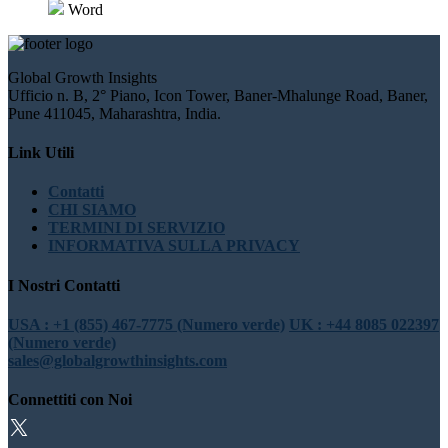
Word
Global Growth Insights
Ufficio n. B, 2° Piano, Icon Tower, Baner-Mhalunge Road, Baner,
Pune 411045, Maharashtra, India.
Link Utili
Contatti
CHI SIAMO
TERMINI DI SERVIZIO
INFORMATIVA SULLA PRIVACY
I Nostri Contatti
USA : +1 (855) 467-7775 (Numero verde)
UK : +44 8085 022397
(Numero verde)
sales@globalgrowthinsights.com
Connettiti con Noi