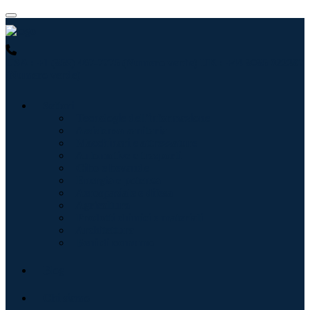
USA : +1 (855) 467-7775 (Numero verde)
UK : +44 8085 022397
(Numero verde)
Settori
Tecnologie dell'informazione
Assistenza sanitaria
Macchinari e attrezzature
Automotive e trasporti
Cibo e bevande
Energia e potenza
Aerospaziale e difesa
Agricoltura
Prodotti chimici e materiali
Architettura
Beni di consumo
Blog
Chi siamo