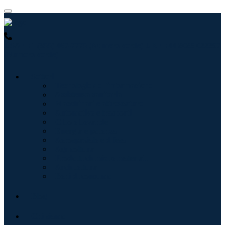
USA : +1 (855) 467-7775 (Numero verde)
UK : +44 8085 022397
(Numero verde)
Settori
Tecnologie dell'informazione
Assistenza sanitaria
Macchinari e attrezzature
Automotive e trasporti
Cibo e bevande
Energia e potenza
Aerospaziale e difesa
Agricoltura
Prodotti chimici e materiali
Architettura
Beni di consumo
Blog
Chi siamo