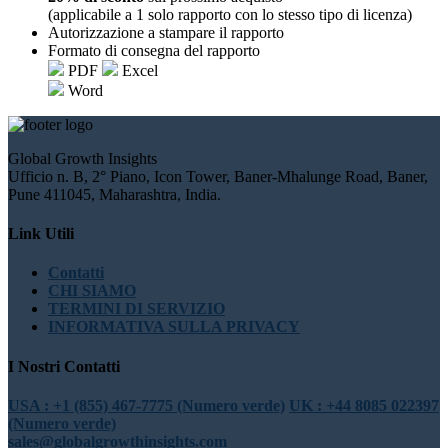
(applicabile a 1 solo rapporto con lo stesso tipo di licenza)
Autorizzazione a stampare il rapporto
Formato di consegna del rapporto
PDF
Excel
Word
Global Growth Insights
Ufficio n. B, 2° Piano, Icon Tower, Baner-Mhalunge Road, Baner,
Pune 411045, Maharashtra, India.
Link Utili
Contatti
CHI SIAMO
TERMINI DI SERVIZIO
INFORMATIVA SULLA PRIVACY
I Nostri Contatti
USA : +1 (855) 467-7775 (Numero verde)
UK : +44 8085 022397
(Numero verde)
sales@globalgrowthinsights.com