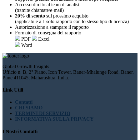
Accesso diretto al team di analisti
(tramite chiamate/e-mail)
20% di sconto
sul prossimo acquisto
(applicabile a 1 solo rapporto con lo stesso tipo di licenza)
Autorizzazione a stampare il rapporto
Formato di consegna del rapporto
PDF
Excel
Word
Global Growth Insights
Ufficio n. B, 2° Piano, Icon Tower, Baner-Mhalunge Road, Baner,
Pune 411045, Maharashtra, India.
Link Utili
Contatti
CHI SIAMO
TERMINI DI SERVIZIO
INFORMATIVA SULLA PRIVACY
I Nostri Contatti