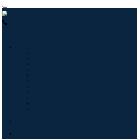
USA : +1 (855) 467-7775 (Numero verde)
UK : +44 8085 022397
(Numero verde)
Settori
Tecnologie dell'informazione
Assistenza sanitaria
Macchinari e attrezzature
Automotive e trasporti
Cibo e bevande
Energia e potenza
Aerospaziale e difesa
Agricoltura
Prodotti chimici e materiali
Architettura
Beni di consumo
Blog
Chi siamo