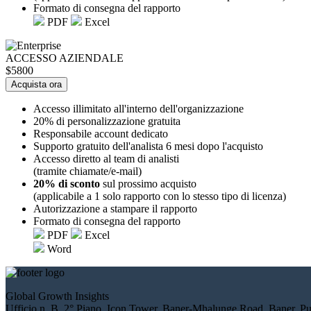
Formato di consegna del rapporto
PDF
Excel
ACCESSO AZIENDALE
$5800
Acquista ora
Accesso illimitato all'interno dell'organizzazione
20% di personalizzazione gratuita
Responsabile account dedicato
Supporto gratuito dell'analista 6 mesi dopo l'acquisto
Accesso diretto al team di analisti
(tramite chiamate/e-mail)
20% di sconto
sul prossimo acquisto
(applicabile a 1 solo rapporto con lo stesso tipo di licenza)
Autorizzazione a stampare il rapporto
Formato di consegna del rapporto
PDF
Excel
Word
Global Growth Insights
Ufficio n. B, 2° Piano, Icon Tower, Baner-Mhalunge Road, Baner, Pu