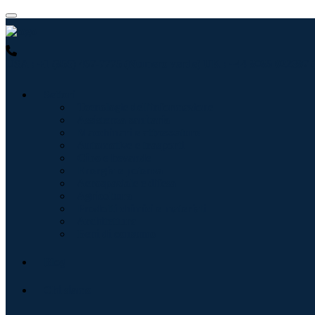
USA : +1 (855) 467-7775 (Numero verde)
UK : +44 8085 022397 
Settori
Tecnologie dell'informazione
Assistenza sanitaria
Macchinari e attrezzature
Automotive e trasporti
Cibo e bevande
Energia e potenza
Aerospaziale e difesa
Agricoltura
Prodotti chimici e materiali
Architettura
Beni di consumo
Blog
Chi siamo