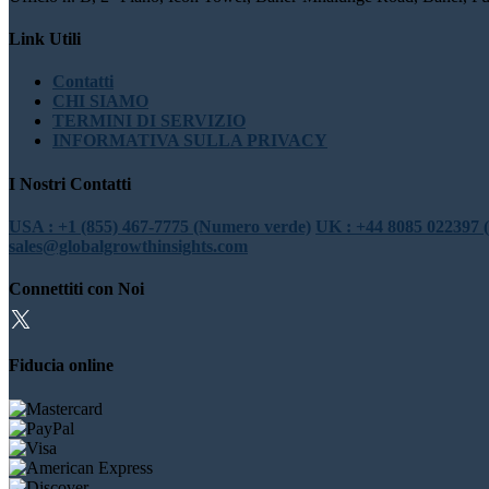
Link Utili
Contatti
CHI SIAMO
TERMINI DI SERVIZIO
INFORMATIVA SULLA PRIVACY
I Nostri Contatti
USA : +1 (855) 467-7775 (Numero verde)
UK : +44 8085 022397 
sales@globalgrowthinsights.com
Connettiti con Noi
Fiducia online