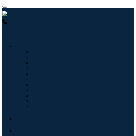
USA : +1 (855) 467-7775 (Numero verde)
UK : +44 8085 022397
(Numero verde)
Settori
Tecnologie dell'informazione
Assistenza sanitaria
Macchinari e attrezzature
Automotive e trasporti
Cibo e bevande
Energia e potenza
Aerospaziale e difesa
Agricoltura
Prodotti chimici e materiali
Architettura
Beni di consumo
Blog
Chi siamo