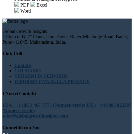
PDF
Excel
Word
Global Growth Insights
Ufficio n. B, 2° Piano, Icon Tower, Baner-Mhalunge Road, Baner,
Pune 411045, Maharashtra, India.
Link Utili
Contatti
CHI SIAMO
TERMINI DI SERVIZIO
INFORMATIVA SULLA PRIVACY
I Nostri Contatti
USA : +1 (855) 467-7775 (Numero verde)
UK : +44 8085 022397
(Numero verde)
sales@globalgrowthinsights.com
Connettiti con Noi