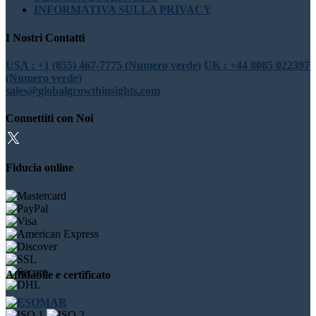
INFORMATIVA SULLA PRIVACY
I Nostri Contatti
USA : +1 (855) 467-7775 (Numero verde)
UK : +44 8085 022397
(Numero verde)
sales@globalgrowthinsights.com
Connettiti con Noi
Fiducia online
Affidabile e certificato