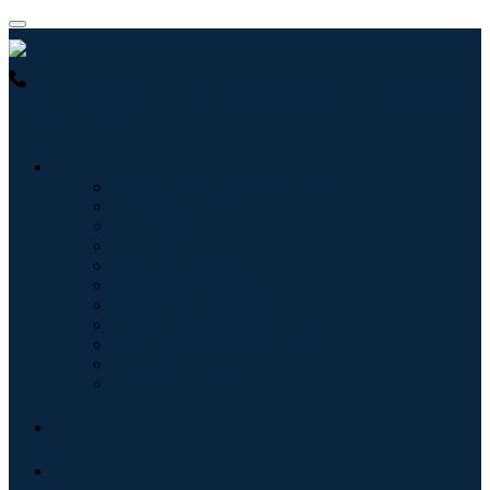
USA : +1 (855) 467-7775 (Numero verde)
UK : +44 8085 022397
(Numero verde)
Settori
Tecnologie dell'informazione
Assistenza sanitaria
Macchinari e attrezzature
Automotive e trasporti
Cibo e bevande
Energia e potenza
Aerospaziale e difesa
Agricoltura
Prodotti chimici e materiali
Architettura
Beni di consumo
Blog
Chi siamo