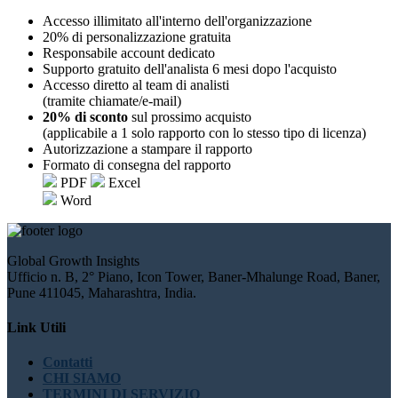
Accesso illimitato all'interno dell'organizzazione
20% di personalizzazione gratuita
Responsabile account dedicato
Supporto gratuito dell'analista 6 mesi dopo l'acquisto
Accesso diretto al team di analisti
(tramite chiamate/e-mail)
20% di sconto
sul prossimo acquisto
(applicabile a 1 solo rapporto con lo stesso tipo di licenza)
Autorizzazione a stampare il rapporto
Formato di consegna del rapporto
PDF
Excel
Word
Global Growth Insights
Ufficio n. B, 2° Piano, Icon Tower, Baner-Mhalunge Road, Baner,
Pune 411045, Maharashtra, India.
Link Utili
Contatti
CHI SIAMO
TERMINI DI SERVIZIO