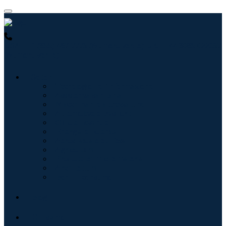
USA : +1 (855) 467-7775 (Numero verde)
UK : +44 8085 022397
(Numero verde)
Settori
Tecnologie dell'informazione
Assistenza sanitaria
Macchinari e attrezzature
Automotive e trasporti
Cibo e bevande
Energia e potenza
Aerospaziale e difesa
Agricoltura
Prodotti chimici e materiali
Architettura
Beni di consumo
Blog
Chi siamo