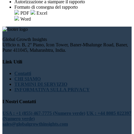
Autorizzazione a stampare il rapporto
Formato di consegna del rapporto
PDF
Excel
Word
Global Growth Insights
Ufficio n. B, 2° Piano, Icon Tower, Baner-Mhalunge Road, Baner,
Pune 411045, Maharashtra, India.
Link Utili
Contatti
CHI SIAMO
TERMINI DI SERVIZIO
INFORMATIVA SULLA PRIVACY
I Nostri Contatti
USA : +1 (855) 467-7775 (Numero verde)
UK : +44 8085 022397
(Numero verde)
sales@globalgrowthinsights.com