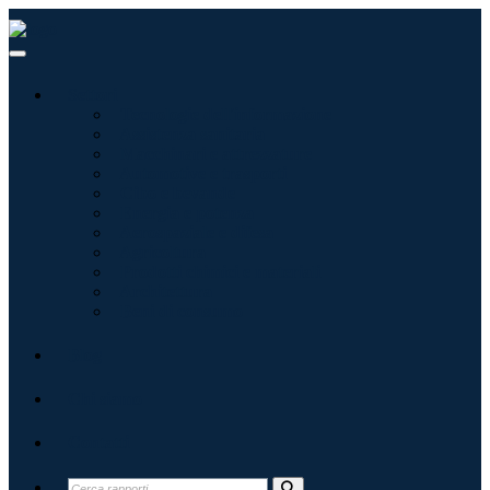
Settori
Tecnologie dell'informazione
Assistenza sanitaria
Macchinari e attrezzature
Automotive e trasporti
Cibo e bevande
Energia e potenza
Aerospaziale e difesa
Agricoltura
Prodotti chimici e materiali
Architettura
Beni di consumo
Blog
Chi siamo
Contatti