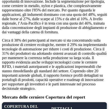
opportunità di innovazione. Include la segmentazione per tipologia,
come cerniere in metallo, nylon e plastica, che complessivamente
rappresentano oltre l'85% del mercato. Per quanto riguarda le
applicazioni, gli indumenti dominano con una quota del 48%, seguiti
dalle borse al 27%, dalle scarpe al 15% e da altri al 10%. A livello
regionale, l’Asia-Pacifico è in testa con una quota del 46%, trainata
dalla concentrazione degli impianti di produzione di abbigliamento e
dai vantaggi della catena di fornitura.
Circa il 38% dei partecipanti al mercato si sta concentrando sulla
produzione di cerniere ecologiche, mentre il 29% sta implementando
tecnologie di automazione per ridurre i costi di produzione. Circa il
31% dei produttori sta adottando sistemi avanzati di controllo qualità
per mantenere la coerenza nella produzione su larga scala. Il
rapporto evidenzia anche sviluppi tecnologici come le cerniere
RFID, i materiali autoriparanti e le applicazioni impermeabili che
stanno rimodellando gli standard del settore. Coprendo oltre 20
importanti aziende globali, il rapporto fornisce profili dettagliati su
portafogli di prodotti, capacità operative e roadmap di innovazione
per supportare gli investitori e le parti interessate nel processo
decisionale strategico.
Mercato delle cerniere Copertura del report
COPERTURA DEL
DETTAGLI