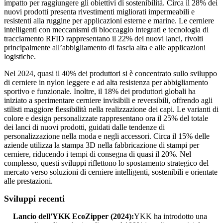
impatto per raggiungere gli obiettivi di sostenibilità. Circa il 28% dei
nuovi prodotti presenta rivestimenti migliorati impermeabili e
resistenti alla ruggine per applicazioni esterne e marine. Le cerniere
intelligenti con meccanismi di bloccaggio integrati e tecnologia di
tracciamento RFID rappresentano il 22% dei nuovi lanci, rivolti
principalmente all’abbigliamento di fascia alta e alle applicazioni
logistiche.
Nel 2024, quasi il 40% dei produttori si è concentrato sullo sviluppo
di cerniere in nylon leggere e ad alta resistenza per abbigliamento
sportivo e funzionale. Inoltre, il 18% dei produttori globali ha
iniziato a sperimentare cerniere invisibili e reversibili, offrendo agli
stilisti maggiore flessibilità nella realizzazione dei capi. Le varianti di
colore e design personalizzate rappresentano ora il 25% del totale
dei lanci di nuovi prodotti, guidati dalle tendenze di
personalizzazione nella moda e negli accessori. Circa il 15% delle
aziende utilizza la stampa 3D nella fabbricazione di stampi per
cerniere, riducendo i tempi di consegna di quasi il 20%. Nel
complesso, questi sviluppi riflettono lo spostamento strategico del
mercato verso soluzioni di cerniere intelligenti, sostenibili e orientate
alle prestazioni.
Sviluppi recenti
Lancio dell'YKK EcoZipper (2024):
YKK ha introdotto una