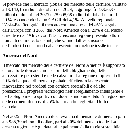
Si prevede che il mercato globale del mercato delle cerniere, valutato
a 19.142,15 milioni di dollari nel 2024, raggiungerà 19.926,97
milioni di dollari nel 2025 e 28.608,68 milioni di dollari entro il
2034, espandendosi a un CAGR del 4,1%. A livello regionale,
l’Asia-Pacifico guida il mercato con una quota del 46%, seguita
dall’Europa con il 26%, dal Nord America con il 20% e dal Medio
Oriente e dall’Africa con l’8%. Ciascuna regione presenta fattori
trainanti del mercato distinti, che vanno dall’espansione
dell’industria della moda alla crescente produzione tessile tecnica.
America del Nord
Il mercato del mercato delle cerniere del Nord America è supportato
da una forte domanda nei settori dell’abbigliamento, delle
attrezzature per esterni e delle calzature. La regione rappresenta il
20% della quota di mercato globale, riflettendo la crescente
innovazione nei prodotti con cerniere sostenibili e ad alte
prestazioni. I progressi tecnologici nell’abbigliamento intelligente e
nell’abbigliamento sportivo outdoor hanno aumentato l’integrazione
delle cerniere di quasi il 25% tra i marchi negli Stati Uniti e in
Canada.
Nel 2025 il Nord America deteneva una dimensione di mercato pari
a 3.985,39 milioni di dollari, pari al 20% del mercato totale. La
crescita regionale è guidata principalmente dalla moda sostenibile,