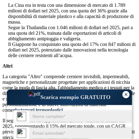
La Cina era in testa con una dimensione di mercato di 1.789
milioni di dollari nel 2025, con una quota del 36% grazie alla
disponibilità di materiale plastico e alla capacità di produzione di
massa.
Segue la Thailandia con 1.046 milioni di dollari nel 2025, pari a
una quota del 21%, trainata dalle esportazioni di articoli di
abbigliamento antipioggia e valigeria.
Il Giappone ha conquistato una quota del 17% con 847 milioni di
dollari nel 2025, potenziato dalle innovazioni nella tecnologia
delle cerniere resistenti all’acqua.
Altri
La categoria "Altro" comprende cerniere invisibili, impermeabili,
magnetiche e personalizzate progettate per applicazioni di nicchia
come la moda di fascia alta, l'abbigliamento medico e i tessuti per la
difesa. Questo segmento costituisce il 15% della produzione globale
×
Scarica esempio GRATUITO
e si sta espandendo a causa delle crescenti tendenze di
personalizzazione e di nuove innovazioni di materiali
come
elastomeri termoplastici
.
Il segmento Altri ha rappresentato 2.989,7 milioni di dollari nel
2025, rappresentando il 15% del mercato totale, con un CAGR
previsto del 3,8% fino al 2034, supportato dallo sviluppo di prodotti
speciali e dalle collaborazioni con i designer.