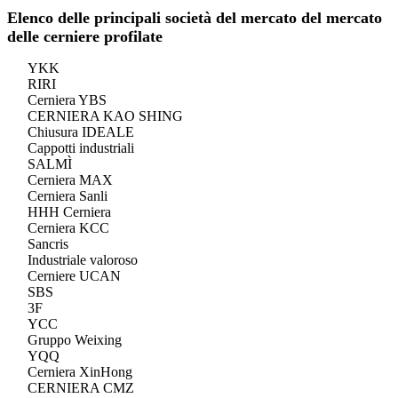
Elenco delle principali società del mercato del mercato
delle cerniere profilate
YKK
RIRI
Cerniera YBS
CERNIERA KAO SHING
Chiusura IDEALE
Cappotti industriali
SALMÌ
Cerniera MAX
Cerniera Sanli
HHH Cerniera
Cerniera KCC
Sancris
Industriale valoroso
Cerniere UCAN
SBS
3F
YCC
Gruppo Weixing
YQQ
Cerniera XinHong
CERNIERA CMZ