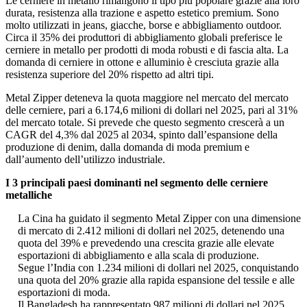
Le cerniere in metallo rimangono il tipo più popolare grazie alla loro
durata, resistenza alla trazione e aspetto estetico premium. Sono
molto utilizzati in jeans, giacche, borse e abbigliamento outdoor.
Circa il 35% dei produttori di abbigliamento globali preferisce le
cerniere in metallo per prodotti di moda robusti e di fascia alta. La
domanda di cerniere in ottone e alluminio è cresciuta grazie alla
resistenza superiore del 20% rispetto ad altri tipi.
Metal Zipper deteneva la quota maggiore nel mercato del mercato
delle cerniere, pari a 6.174,6 milioni di dollari nel 2025, pari al 31%
del mercato totale. Si prevede che questo segmento crescerà a un
CAGR del 4,3% dal 2025 al 2034, spinto dall’espansione della
produzione di denim, dalla domanda di moda premium e
dall’aumento dell’utilizzo industriale.
I 3 principali paesi dominanti nel segmento delle cerniere
metalliche
La Cina ha guidato il segmento Metal Zipper con una dimensione
di mercato di 2.412 milioni di dollari nel 2025, detenendo una
quota del 39% e prevedendo una crescita grazie alle elevate
esportazioni di abbigliamento e alla scala di produzione.
Segue l’India con 1.234 milioni di dollari nel 2025, conquistando
una quota del 20% grazie alla rapida espansione del tessile e alle
esportazioni di moda.
Il Bangladesh ha rappresentato 987 milioni di dollari nel 2025,