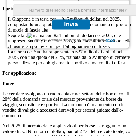
I primi 3 principali paesi dominanti nel segmento Altri
Il Giappone è in testa con 1.046 milioni di dollari nel 2025,
Invia
conquistando una quota del 35% grazie alla domanda di prodotti
di moda di fascia alta.
Segue la Germania con 824 milioni di dollari nel 2025, che
Garantiamo la completa riservatezza dei tuoi dati personali.
Privacy
rappresentano una quota del 28%, guidata dall’innovazione nelle
chiusure lampo invisibili per l’abbigliamento di lusso.
La Corea del Sud ha rappresentato 627 milioni di dollari nel
2025, con una quota del 21%, trainata dallo sviluppo di cerniere
personalizzate per abbigliamento sportivo e materiali di difesa.
Per applicazione
Borse
Le cerniere svolgono un ruolo chiave nel settore delle borse, con il
28% della domanda totale del mercato proveniente da borse da
viaggio, scolastiche e sportive. La domanda è in aumento con le
vendite di valigie e accessori durevoli per esterni guidate dall'e-
commerce.
Nel 2025, il mercato delle applicazioni per borse ha raggiunto un
valore di 5.389 milioni di dollari, pari al 27% del mercato totale, con