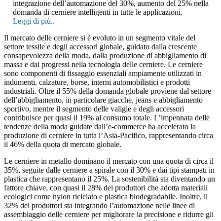
integrazione dell’automazione del 30%, aumento del 25% nella
domanda di cerniere intelligenti in tutte le applicazioni.
Leggi di più..
Il mercato delle cerniere si è evoluto in un segmento vitale del
settore tessile e degli accessori globale, guidato dalla crescente
consapevolezza della moda, dalla produzione di abbigliamento di
massa e dai progressi nella tecnologia delle cerniere. Le cerniere
sono componenti di fissaggio essenziali ampiamente utilizzati in
indumenti, calzature, borse, interni automobilistici e prodotti
industriali. Oltre il 55% della domanda globale proviene dal settore
dell’abbigliamento, in particolare giacche, jeans e abbigliamento
sportivo, mentre il segmento delle valigie e degli accessori
contribuisce per quasi il 19% al consumo totale. L’impennata delle
tendenze della moda guidate dall’e-commerce ha accelerato la
produzione di cerniere in tutta l’Asia-Pacifico, rappresentando circa
il 46% della quota di mercato globale.
Le cerniere in metallo dominano il mercato con una quota di circa il
35%, seguite dalle cerniere a spirale con il 30% e dai tipi stampati in
plastica che rappresentano il 25%. La sostenibilità sta diventando un
fattore chiave, con quasi il 28% dei produttori che adotta materiali
ecologici come nylon riciclato e plastica biodegradabile. Inoltre, il
32% dei produttori sta integrando l’automazione nelle linee di
assemblaggio delle cerniere per migliorare la precisione e ridurre gli