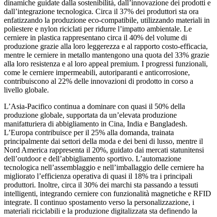
dinamiche guidate dalla sostenibilità, dall’innovazione dei prodotti e
dall’integrazione tecnologica. Circa il 37% dei produttori sta ora
enfatizzando la produzione eco-compatibile, utilizzando materiali in
poliestere e nylon riciclati per ridurre l’impatto ambientale. Le
cerniere in plastica rappresentano circa il 40% del volume di
produzione grazie alla loro leggerezza e al rapporto costo-efficacia,
mentre le cerniere in metallo mantengono una quota del 33% grazie
alla loro resistenza e al loro appeal premium. I progressi funzionali,
come le cerniere impermeabili, autoriparanti e anticorrosione,
contribuiscono al 22% delle innovazioni di prodotto in corso a
livello globale.
L’Asia-Pacifico continua a dominare con quasi il 50% della
produzione globale, supportata da un’elevata produzione
manifatturiera di abbigliamento in Cina, India e Bangladesh.
L’Europa contribuisce per il 25% alla domanda, trainata
principalmente dai settori della moda e dei beni di lusso, mentre il
Nord America rappresenta il 20%, guidato dai mercati statunitensi
dell’outdoor e dell’abbigliamento sportivo. L’automazione
tecnologica nell’assemblaggio e nell’imballaggio delle cerniere ha
migliorato l’efficienza operativa di quasi il 18% tra i principali
produttori. Inoltre, circa il 30% dei marchi sta passando a tessuti
intelligenti, integrando cerniere con funzionalità magnetiche e RFID
integrate. Il continuo spostamento verso la personalizzazione, i
materiali riciclabili e la produzione digitalizzata sta definendo la