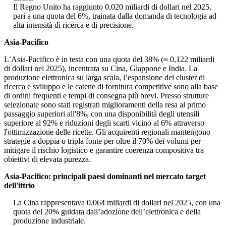
Il Regno Unito ha raggiunto 0,020 miliardi di dollari nel 2025,
pari a una quota del 6%, trainata dalla domanda di tecnologia ad
alta intensità di ricerca e di precisione.
Asia-Pacifico
L’Asia-Pacifico è in testa con una quota del 38% (≈ 0,122 miliardi
di dollari nel 2025), incentrata su Cina, Giappone e India. La
produzione elettronica su larga scala, l’espansione dei cluster di
ricerca e sviluppo e le catene di fornitura competitive sono alla base
di ordini frequenti e tempi di consegna più brevi. Presso strutture
selezionate sono stati registrati miglioramenti della resa al primo
passaggio superiori all'8%, con una disponibilità degli utensili
superiore al 92% e riduzioni degli scarti vicino al 6% attraverso
l'ottimizzazione delle ricette. Gli acquirenti regionali mantengono
strategie a doppia o tripla fonte per oltre il 70% dei volumi per
mitigare il rischio logistico e garantire coerenza compositiva tra
obiettivi di elevata purezza.
Asia-Pacifico: principali paesi dominanti nel mercato target
dell'ittrio
La Cina rappresentava 0,064 miliardi di dollari nel 2025, con una
quota del 20% guidata dall’adozione dell’elettronica e della
produzione industriale.