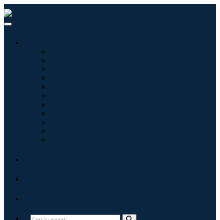
Settori
Tecnologie dell'informazione
Assistenza sanitaria
Macchinari e attrezzature
Automotive e trasporti
Cibo e bevande
Energia e potenza
Aerospaziale e difesa
Agricoltura
Prodotti chimici e materiali
Architettura
Beni di consumo
Blog
Chi siamo
Contatti