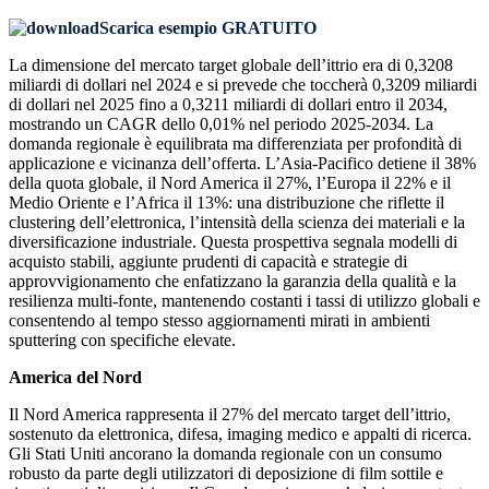
Scarica esempio GRATUITO
La dimensione del mercato target globale dell’ittrio era di 0,3208
miliardi di dollari nel 2024 e si prevede che toccherà 0,3209 miliardi
di dollari nel 2025 fino a 0,3211 miliardi di dollari entro il 2034,
mostrando un CAGR dello 0,01% nel periodo 2025-2034. La
domanda regionale è equilibrata ma differenziata per profondità di
applicazione e vicinanza dell’offerta. L’Asia-Pacifico detiene il 38%
della quota globale, il Nord America il 27%, l’Europa il 22% e il
Medio Oriente e l’Africa il 13%: una distribuzione che riflette il
clustering dell’elettronica, l’intensità della scienza dei materiali e la
diversificazione industriale. Questa prospettiva segnala modelli di
acquisto stabili, aggiunte prudenti di capacità e strategie di
approvvigionamento che enfatizzano la garanzia della qualità e la
resilienza multi-fonte, mantenendo costanti i tassi di utilizzo globali e
consentendo al tempo stesso aggiornamenti mirati in ambienti
sputtering con specifiche elevate.
America del Nord
Il Nord America rappresenta il 27% del mercato target dell’ittrio,
sostenuto da elettronica, difesa, imaging medico e appalti di ricerca.
Gli Stati Uniti ancorano la domanda regionale con un consumo
robusto da parte degli utilizzatori di deposizione di film sottile e