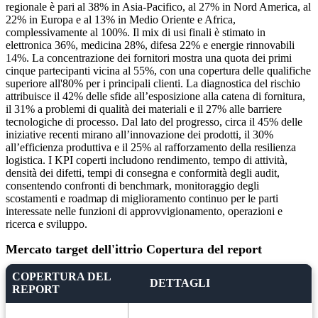
regionale è pari al 38% in Asia-Pacifico, al 27% in Nord America, al
22% in Europa e al 13% in Medio Oriente e Africa,
complessivamente al 100%. Il mix di usi finali è stimato in
elettronica 36%, medicina 28%, difesa 22% e energie rinnovabili
14%. La concentrazione dei fornitori mostra una quota dei primi
cinque partecipanti vicina al 55%, con una copertura delle qualifiche
superiore all'80% per i principali clienti. La diagnostica del rischio
attribuisce il 42% delle sfide all’esposizione alla catena di fornitura,
il 31% a problemi di qualità dei materiali e il 27% alle barriere
tecnologiche di processo. Dal lato del progresso, circa il 45% delle
iniziative recenti mirano all’innovazione dei prodotti, il 30%
all’efficienza produttiva e il 25% al ​​rafforzamento della resilienza
logistica. I KPI coperti includono rendimento, tempo di attività,
densità dei difetti, tempi di consegna e conformità degli audit,
consentendo confronti di benchmark, monitoraggio degli
scostamenti e roadmap di miglioramento continuo per le parti
interessate nelle funzioni di approvvigionamento, operazioni e
ricerca e sviluppo.
Mercato target dell'ittrio Copertura del report
COPERTURA DEL
DETTAGLI
REPORT