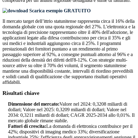
competitiva
per un’analisi regionale dettagliata e stime di fatturato.
Scarica esempio GRATUITO
Il mercato target dell’ittrio statunitense rappresenta circa il 16% della
domanda globale con una quota regionale del 27%. L'elettronica e la
tecnologia di precisione rappresentano oltre il 40% dell'adozione, le
applicazioni legate alla difesa contribuiscono per circa il 35% e gli
usi medici e industriali aggiungono circa il 25%. I programmi
prestazionali dei fornitori puntano a un rendimento al primo
passaggio superiore al 92%, a consegne puntuali attorno al 96% e a
riduzioni della densità dei difetti dell'8-12%. Con strategie multi-
source attive su oltre il 70% dei volumi, il segmento statunitense
mantiene una disponibilità costante, intervalli di riordino prevedibili
e solidi canali di qualificazione che supportano risultati operativi
affidabili.
Risultati chiave
Dimensione del mercato:
Valore nel 2024: 0,3208 miliardi di
dollari; Valore nel 2025: 0,3209 miliardi di dollari; Valore nel
2034: 0,3211 miliardi di dollari; CAGR 2025-2034 allo 0,01%. Il
mercato globale rimane stabile.
Fattori di crescita:
La domanda di elettronica contribuisce per il
42%; dispositivi di imaging medico 33%; diversificazione
industriale 25%; l'efficienza degli approvvigionamenti aggiunge il