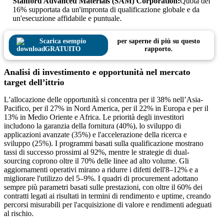
Stanford Advanced Materials (SAM) Corporation:
Quota del
16% supportata da un'impronta di qualificazione globale e da
un'esecuzione affidabile e puntuale.
Scarica esempio
per saperne di più su questo
GRATUITO
rapporto.
Analisi di investimento e opportunità nel mercato
target dell’ittrio
L’allocazione delle opportunità si concentra per il 38% nell’Asia-
Pacifico, per il 27% in Nord America, per il 22% in Europa e per il
13% in Medio Oriente e Africa. Le priorità degli investitori
includono la garanzia della fornitura (40%), lo sviluppo di
applicazioni avanzate (35%) e l'accelerazione della ricerca e
sviluppo (25%). I programmi basati sulla qualificazione mostrano
tassi di successo prossimi al 92%, mentre le strategie di dual-
sourcing coprono oltre il 70% delle linee ad alto volume. Gli
aggiornamenti operativi mirano a ridurre i difetti dell'8–12% e a
migliorare l'utilizzo del 5–9%. I quadri di procurement adottano
sempre più parametri basati sulle prestazioni, con oltre il 60% dei
contratti legati ai risultati in termini di rendimento e uptime, creando
percorsi misurabili per l'acquisizione di valore e rendimenti adeguati
al rischio.