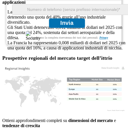
applicazioni
La Cina era in testa con 0,019 miliardi di dollari nel 2025,
detenendo una quota del 40% grazie all’uso industriale
diversificato.
Invia
Gli Stati Uniti detenevano 0,012 miliardi di dollari nel 2025 con
una quota del 24%, sostenuta dai settori aerospaziale e della
difesa.
Garantiamo la completa riservatezza dei tuoi dati personali.
Privacy
La Francia ha rappresentato 0,008 miliardi di dollari nel 2025 con
una quota del 16%, a causa di applicazioni industriali di nicchia.
Prospettive regionali del mercato target dell’ittrio
XX
XX%
XX
XX%
XX
XX%
XX
XX%
Ottieni approfondimenti completi su
dimensioni del mercato
e
tendenze di crescita