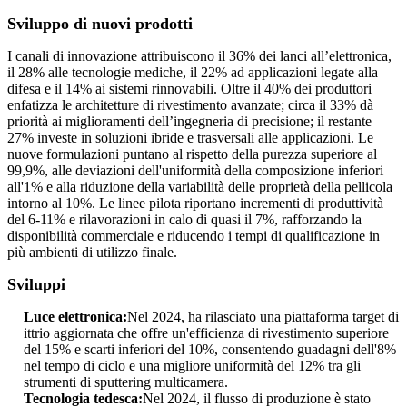
Sviluppo di nuovi prodotti
I canali di innovazione attribuiscono il 36% dei lanci all’elettronica,
il 28% alle tecnologie mediche, il 22% ad applicazioni legate alla
difesa e il 14% ai sistemi rinnovabili. Oltre il 40% dei produttori
enfatizza le architetture di rivestimento avanzate; circa il 33% dà
priorità ai miglioramenti dell’ingegneria di precisione; il restante
27% investe in soluzioni ibride e trasversali alle applicazioni. Le
nuove formulazioni puntano al rispetto della purezza superiore al
99,9%, alle deviazioni dell'uniformità della composizione inferiori
all'1% e alla riduzione della variabilità delle proprietà della pellicola
intorno al 10%. Le linee pilota riportano incrementi di produttività
del 6-11% e rilavorazioni in calo di quasi il 7%, rafforzando la
disponibilità commerciale e riducendo i tempi di qualificazione in
più ambienti di utilizzo finale.
Sviluppi
Luce elettronica:
Nel 2024, ha rilasciato una piattaforma target di
ittrio aggiornata che offre un'efficienza di rivestimento superiore
del 15% e scarti inferiori del 10%, consentendo guadagni dell'8%
nel tempo di ciclo e una migliore uniformità del 12% tra gli
strumenti di sputtering multicamera.
Tecnologia tedesca:
Nel 2024, il flusso di produzione è stato