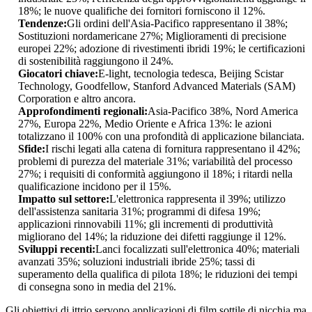
18%; le nuove qualifiche dei fornitori forniscono il 12%.
Tendenze:
Gli ordini dell'Asia-Pacifico rappresentano il 38%;
Sostituzioni nordamericane 27%; Miglioramenti di precisione
europei 22%; adozione di rivestimenti ibridi 19%; le certificazioni
di sostenibilità raggiungono il 24%.
Giocatori chiave:
E-light, tecnologia tedesca, Beijing Scistar
Technology, Goodfellow, Stanford Advanced Materials (SAM)
Corporation e altro ancora.
Approfondimenti regionali:
Asia-Pacifico 38%, Nord America
27%, Europa 22%, Medio Oriente e Africa 13%: le azioni
totalizzano il 100% con una profondità di applicazione bilanciata.
Sfide:
I rischi legati alla catena di fornitura rappresentano il 42%;
problemi di purezza del materiale 31%; variabilità del processo
27%; i requisiti di conformità aggiungono il 18%; i ritardi nella
qualificazione incidono per il 15%.
Impatto sul settore:
L'elettronica rappresenta il 39%; utilizzo
dell'assistenza sanitaria 31%; programmi di difesa 19%;
applicazioni rinnovabili 11%; gli incrementi di produttività
migliorano del 14%; la riduzione dei difetti raggiunge il 12%.
Sviluppi recenti:
Lanci focalizzati sull'elettronica 40%; materiali
avanzati 35%; soluzioni industriali ibride 25%; tassi di
superamento della qualifica di pilota 18%; le riduzioni dei tempi
di consegna sono in media del 21%.
Gli obiettivi di ittrio servono applicazioni di film sottile di nicchia ma