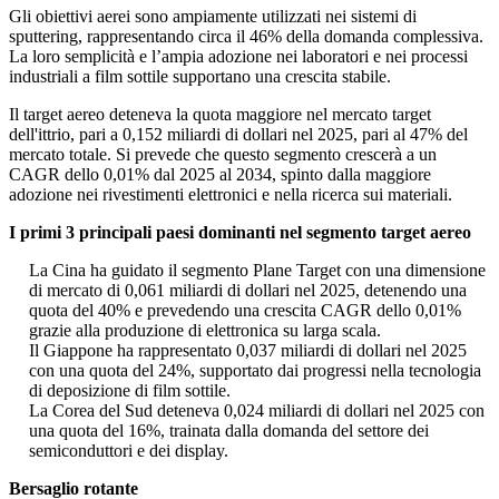
Gli obiettivi aerei sono ampiamente utilizzati nei sistemi di
sputtering, rappresentando circa il 46% della domanda complessiva.
La loro semplicità e l’ampia adozione nei laboratori e nei processi
industriali a film sottile supportano una crescita stabile.
Il target aereo deteneva la quota maggiore nel mercato target
dell'ittrio, pari a 0,152 miliardi di dollari nel 2025, pari al 47% del
mercato totale. Si prevede che questo segmento crescerà a un
CAGR dello 0,01% dal 2025 al 2034, spinto dalla maggiore
adozione nei rivestimenti elettronici e nella ricerca sui materiali.
I primi 3 principali paesi dominanti nel segmento target aereo
La Cina ha guidato il segmento Plane Target con una dimensione
di mercato di 0,061 miliardi di dollari nel 2025, detenendo una
quota del 40% e prevedendo una crescita CAGR dello 0,01%
grazie alla produzione di elettronica su larga scala.
Il Giappone ha rappresentato 0,037 miliardi di dollari nel 2025
con una quota del 24%, supportato dai progressi nella tecnologia
di deposizione di film sottile.
La Corea del Sud deteneva 0,024 miliardi di dollari nel 2025 con
una quota del 16%, trainata dalla domanda del settore dei
semiconduttori e dei display.
Bersaglio rotante