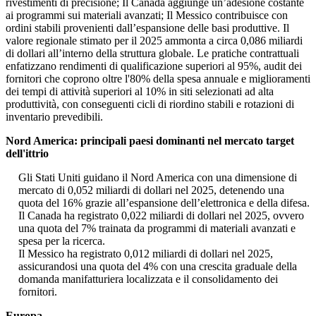
rivestimenti di precisione; Il Canada aggiunge un’adesione costante
ai programmi sui materiali avanzati; Il Messico contribuisce con
ordini stabili provenienti dall’espansione delle basi produttive. Il
valore regionale stimato per il 2025 ammonta a circa 0,086 miliardi
di dollari all’interno della struttura globale. Le pratiche contrattuali
enfatizzano rendimenti di qualificazione superiori al 95%, audit dei
fornitori che coprono oltre l'80% della spesa annuale e miglioramenti
dei tempi di attività superiori al 10% in siti selezionati ad alta
produttività, con conseguenti cicli di riordino stabili e rotazioni di
inventario prevedibili.
Nord America: principali paesi dominanti nel mercato target
dell'ittrio
Gli Stati Uniti guidano il Nord America con una dimensione di
mercato di 0,052 miliardi di dollari nel 2025, detenendo una
quota del 16% grazie all’espansione dell’elettronica e della difesa.
Il Canada ha registrato 0,022 miliardi di dollari nel 2025, ovvero
una quota del 7% trainata da programmi di materiali avanzati e
spesa per la ricerca.
Il Messico ha registrato 0,012 miliardi di dollari nel 2025,
assicurandosi una quota del 4% con una crescita graduale della
domanda manifatturiera localizzata e il consolidamento dei
fornitori.
Europa