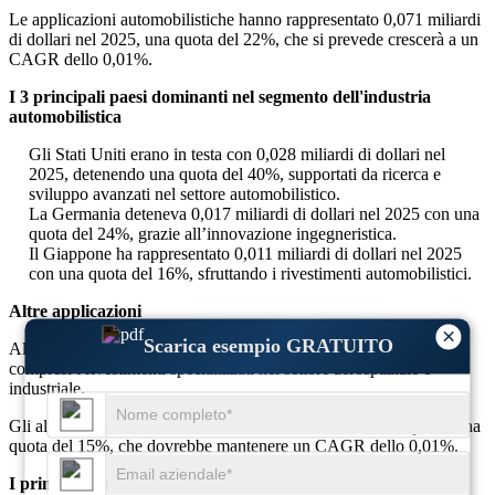
Le applicazioni automobilistiche hanno rappresentato 0,071 miliardi
di dollari nel 2025, una quota del 22%, che si prevede crescerà a un
CAGR dello 0,01%.
I 3 principali paesi dominanti nel segmento dell'industria
automobilistica
Gli Stati Uniti erano in testa con 0,028 miliardi di dollari nel
2025, detenendo una quota del 40%, supportati da ricerca e
sviluppo avanzati nel settore automobilistico.
La Germania deteneva 0,017 miliardi di dollari nel 2025 con una
quota del 24%, grazie all’innovazione ingegneristica.
Il Giappone ha rappresentato 0,011 miliardi di dollari nel 2025
con una quota del 16%, sfruttando i rivestimenti automobilistici.
Altre applicazioni
×
Scarica esempio GRATUITO
Altre industrie rappresentano circa il 15% della domanda totale,
compresi i rivestimenti specializzati nel settore aerospaziale e
industriale.
Gli altri usi detenevano 0,048 miliardi di dollari nel 2025, pari a una
quota del 15%, che dovrebbe mantenere un CAGR dello 0,01%.
I primi 3 principali paesi dominanti nel segmento Altre