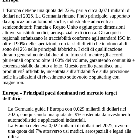
L’Europa detiene una quota del 22%, pari a circa 0,071 miliardi di
dollari nel 2025. La Germania rimane l’hub principale, supportato
da applicazioni automobilistiche, industriali e adiacenti ai
semiconduttori; Francia e Regno Unito aggiungono dimensioni
attraverso istituti medici, aerospaziali e di ricerca. Gli acquisti
regionali enfatizzano la tracciabilità conforme agli standard ISO in
oltre il 90% delle spedizioni, con tassi di difetti che tendono al di
sotto del 2% nelle principali fabbriche. I cicli di qualificazione
durano generalmente dai due ai tre trimestri, mentre gli accordi
pluriennali coprono oltre il 60% del volume, garantendo continuità e
coerenza stabile da lotto a lotto. Questo profilo garantisce una
produttività affidabile, incentrata sull'affidabilità e sulla precisione
nelle installazioni di rivestimento sottovuoto e sputtering con
magnetron.
Europa – Principali paesi dominanti nel mercato target
dell’ittrio
La Germania guida l’Europa con 0,029 miliardi di dollari nel
2025, conquistando una quota del 9% sostenuta da rivestimenti
automobilistici e applicazioni industriali.
La Francia deteneva 0,022 miliardi di dollari nel 2025, ovvero
una quota del 7% attraverso usi medici, aerospaziali e legati alla
difesa.