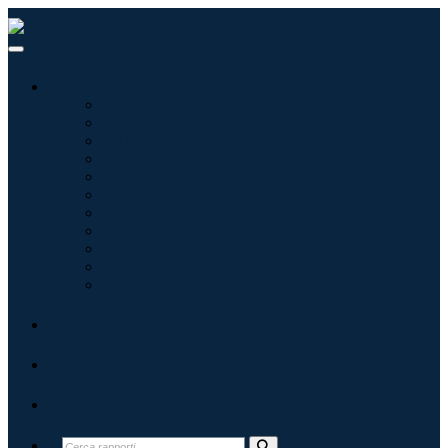
Settori
Tecnologie dell'informazione
Assistenza sanitaria
Macchinari e attrezzature
Automotive e trasporti
Cibo e bevande
Energia e potenza
Aerospaziale e difesa
Agricoltura
Prodotti chimici e materiali
Architettura
Beni di consumo
Blog
Chi siamo
Contatti