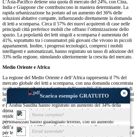
L’Asia-Pacifico detiene una quota di mercato del 24%, con Cina,
India e Giappone che contribuiscono in maniera determinante. La
rapida urbanizzazione ha portato ad un aumento del 36% delle
soluzioni abitative compatte, influenzando direttamente la domanda
di letti a scomparsa. Circa il 57% dei nuovi acquirenti di case nelle
principali città preferisce mobili che offrano l’ottimizzazione dello
spazio. La popolarità dei letti singoli a scomparsa è aumentata del
41%, soprattutto tra i consumatori più giovani che vivono in piccoli
appartamenti. Inoltre, i progressi tecnologici, compresi i mobili
intelligenti e automatizzati, hanno registrato un tasso di adozione del
33% nella regione, stimolando ulteriormente la crescita del mercato.
Medio Oriente e Africa
La regione del Medio Oriente e dell’Africa rappresenta il 7% del
mercato globale dei letti a scomparsa, con una domanda concentrata
negli sviluppi urbani e nel settore dell’ospitalità. Gli appartamenti di
×
lusso e gli hotel di fascia alta rappresentano il 61% delle installazioni
Scarica esempio GRATUITO
di letti a scomparsa nella regione. Paesi come gli Emirati Arabi Uniti
e l’Arabia Saudita hanno registrato un aumento del 34% della
domanda di soluzioni salvaspazio, in particolare nei complessi
residenziali ad alta densità. I letti a scomparsa multifunzionali e
personalizzati hanno guadagnato terreno, con un aumento
dell’adozione del 27% negli ultimi cinque anni. Il crescente interesse
per le case intelligenti ha ulteriormente alimentato la domanda, con il