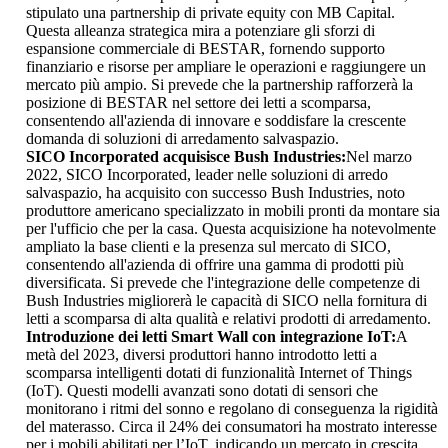
stipulato una partnership di private equity con MB Capital.
Questa alleanza strategica mira a potenziare gli sforzi di
espansione commerciale di BESTAR, fornendo supporto
finanziario e risorse per ampliare le operazioni e raggiungere un
mercato più ampio. Si prevede che la partnership rafforzerà la
posizione di BESTAR nel settore dei letti a scomparsa,
consentendo all'azienda di innovare e soddisfare la crescente
domanda di soluzioni di arredamento salvaspazio.
SICO Incorporated acquisisce Bush Industries:
Nel marzo
2022, SICO Incorporated, leader nelle soluzioni di arredo
salvaspazio, ha acquisito con successo Bush Industries, noto
produttore americano specializzato in mobili pronti da montare sia
per l'ufficio che per la casa. Questa acquisizione ha notevolmente
ampliato la base clienti e la presenza sul mercato di SICO,
consentendo all'azienda di offrire una gamma di prodotti più
diversificata. Si prevede che l'integrazione delle competenze di
Bush Industries migliorerà le capacità di SICO nella fornitura di
letti a scomparsa di alta qualità e relativi prodotti di arredamento.
Introduzione dei letti Smart Wall con integrazione IoT:
A
metà del 2023, diversi produttori hanno introdotto letti a
scomparsa intelligenti dotati di funzionalità Internet of Things
(IoT). Questi modelli avanzati sono dotati di sensori che
monitorano i ritmi del sonno e regolano di conseguenza la rigidità
del materasso. Circa il 24% dei consumatori ha mostrato interesse
per i mobili abilitati per l’IoT, indicando un mercato in crescita