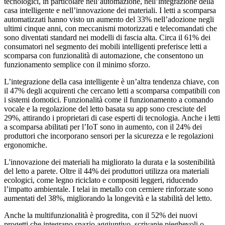
tecnologici, in particolare nell’automazione, nell’integrazione della
casa intelligente e nell’innovazione dei materiali. I letti a scomparsa
automatizzati hanno visto un aumento del 33% nell’adozione negli
ultimi cinque anni, con meccanismi motorizzati e telecomandati che
sono diventati standard nei modelli di fascia alta. Circa il 61% dei
consumatori nel segmento dei mobili intelligenti preferisce letti a
scomparsa con funzionalità di automazione, che consentono un
funzionamento semplice con il minimo sforzo.
L’integrazione della casa intelligente è un’altra tendenza chiave, con
il 47% degli acquirenti che cercano letti a scomparsa compatibili con
i sistemi domotici. Funzionalità come il funzionamento a comando
vocale e la regolazione del letto basata su app sono cresciute del
29%, attirando i proprietari di case esperti di tecnologia. Anche i letti
a scomparsa abilitati per l’IoT sono in aumento, con il 24% dei
produttori che incorporano sensori per la sicurezza e le regolazioni
ergonomiche.
L'innovazione dei materiali ha migliorato la durata e la sostenibilità
del letto a parete. Oltre il 44% dei produttori utilizza ora materiali
ecologici, come legno riciclato e compositi leggeri, riducendo
l’impatto ambientale. I telai in metallo con cerniere rinforzate sono
aumentati del 38%, migliorando la longevità e la stabilità del letto.
Anche la multifunzionalità è progredita, con il 52% dei nuovi
progetti che integrano spazio aggiuntivo, scrivanie pieghevoli o