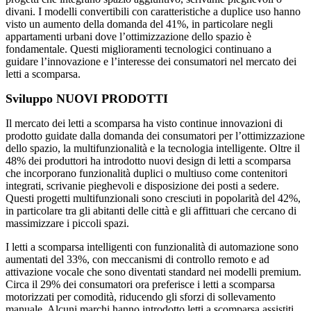
divani. I modelli convertibili con caratteristiche a duplice uso hanno
visto un aumento della domanda del 41%, in particolare negli
appartamenti urbani dove l’ottimizzazione dello spazio è
fondamentale. Questi miglioramenti tecnologici continuano a
guidare l’innovazione e l’interesse dei consumatori nel mercato dei
letti a scomparsa.
Sviluppo NUOVI PRODOTTI
Il mercato dei letti a scomparsa ha visto continue innovazioni di
prodotto guidate dalla domanda dei consumatori per l’ottimizzazione
dello spazio, la multifunzionalità e la tecnologia intelligente. Oltre il
48% dei produttori ha introdotto nuovi design di letti a scomparsa
che incorporano funzionalità duplici o multiuso come contenitori
integrati, scrivanie pieghevoli e disposizione dei posti a sedere.
Questi progetti multifunzionali sono cresciuti in popolarità del 42%,
in particolare tra gli abitanti delle città e gli affittuari che cercano di
massimizzare i piccoli spazi.
I letti a scomparsa intelligenti con funzionalità di automazione sono
aumentati del 33%, con meccanismi di controllo remoto e ad
attivazione vocale che sono diventati standard nei modelli premium.
Circa il 29% dei consumatori ora preferisce i letti a scomparsa
motorizzati per comodità, riducendo gli sforzi di sollevamento
manuale. Alcuni marchi hanno introdotto letti a scomparsa assistiti