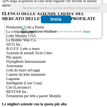
32% degli acquirenti di case nella regione che investe in mobili
automatizzati e convertibili.
ELENCO DELLE AZIENDE CHIAVE DEL
MERCATO DEI LETTI A PARETE PROFILATE
Invia
Produzione Letti a Parete
La compagnia londinese Wallbed
Garantiamo la completa riservatezza dei tuoi dati personali.
Privacy
Letto Murphy USA
La Bedder Way Co.
SICO Inc.
B.O.F.F. Letto a muro
Azienda di armadi Twin Cities
Più spazio
FlyingBeds Internazionale
Astronauta
Letti da muro selvaggi
Camere da letto istantanee
Lagrama
Intelligente (Case Casa)
Clei (Lawrance)
BESTAR Inc.
Ferramenta per letti a parete Murphy
Le migliori aziende con la quota più alta