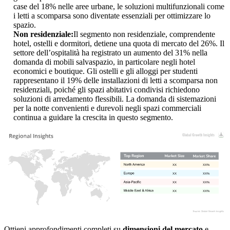
case del 18% nelle aree urbane, le soluzioni multifunzionali come
i letti a scomparsa sono diventate essenziali per ottimizzare lo
spazio.
Non residenziale:
Il segmento non residenziale, comprendente
hotel, ostelli e dormitori, detiene una quota di mercato del 26%. Il
settore dell’ospitalità ha registrato un aumento del 31% nella
domanda di mobili salvaspazio, in particolare negli hotel
economici e boutique. Gli ostelli e gli alloggi per studenti
rappresentano il 19% delle installazioni di letti a scomparsa non
residenziali, poiché gli spazi abitativi condivisi richiedono
soluzioni di arredamento flessibili. La domanda di sistemazioni
per la notte convenienti e durevoli negli spazi commerciali
continua a guidare la crescita in questo segmento.
XX
XX%
XX
XX%
XX
XX%
XX
XX%
Ottieni approfondimenti completi su
dimensioni del mercato
e