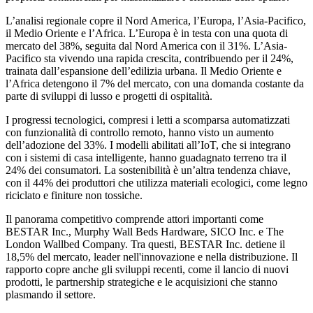
L’analisi regionale copre il Nord America, l’Europa, l’Asia-Pacifico,
il Medio Oriente e l’Africa. L’Europa è in testa con una quota di
mercato del 38%, seguita dal Nord America con il 31%. L’Asia-
Pacifico sta vivendo una rapida crescita, contribuendo per il 24%,
trainata dall’espansione dell’edilizia urbana. Il Medio Oriente e
l’Africa detengono il 7% del mercato, con una domanda costante da
parte di sviluppi di lusso e progetti di ospitalità.
I progressi tecnologici, compresi i letti a scomparsa automatizzati
con funzionalità di controllo remoto, hanno visto un aumento
dell’adozione del 33%. I modelli abilitati all’IoT, che si integrano
con i sistemi di casa intelligente, hanno guadagnato terreno tra il
24% dei consumatori. La sostenibilità è un’altra tendenza chiave,
con il 44% dei produttori che utilizza materiali ecologici, come legno
riciclato e finiture non tossiche.
Il panorama competitivo comprende attori importanti come
BESTAR Inc., Murphy Wall Beds Hardware, SICO Inc. e The
London Wallbed Company. Tra questi, BESTAR Inc. detiene il
18,5% del mercato, leader nell'innovazione e nella distribuzione. Il
rapporto copre anche gli sviluppi recenti, come il lancio di nuovi
prodotti, le partnership strategiche e le acquisizioni che stanno
plasmando il settore.