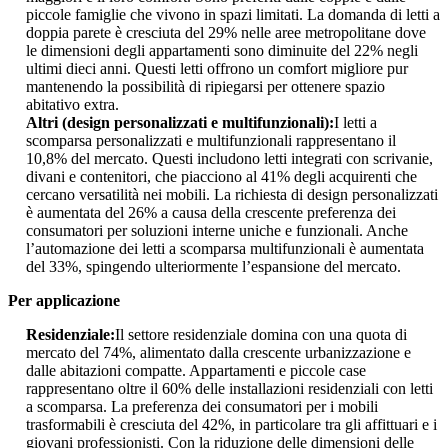
piccole famiglie che vivono in spazi limitati. La domanda di letti a
doppia parete è cresciuta del 29% nelle aree metropolitane dove
le dimensioni degli appartamenti sono diminuite del 22% negli
ultimi dieci anni. Questi letti offrono un comfort migliore pur
mantenendo la possibilità di ripiegarsi per ottenere spazio
abitativo extra.
Altri (design personalizzati e multifunzionali):
I letti a
scomparsa personalizzati e multifunzionali rappresentano il
10,8% del mercato. Questi includono letti integrati con scrivanie,
divani e contenitori, che piacciono al 41% degli acquirenti che
cercano versatilità nei mobili. La richiesta di design personalizzati
è aumentata del 26% a causa della crescente preferenza dei
consumatori per soluzioni interne uniche e funzionali. Anche
l’automazione dei letti a scomparsa multifunzionali è aumentata
del 33%, spingendo ulteriormente l’espansione del mercato.
Per applicazione
Residenziale:
Il settore residenziale domina con una quota di
mercato del 74%, alimentato dalla crescente urbanizzazione e
dalle abitazioni compatte. Appartamenti e piccole case
rappresentano oltre il 60% delle installazioni residenziali con letti
a scomparsa. La preferenza dei consumatori per i mobili
trasformabili è cresciuta del 42%, in particolare tra gli affittuari e i
giovani professionisti. Con la riduzione delle dimensioni delle