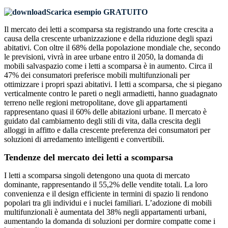
Scarica esempio GRATUITO
Il mercato dei letti a scomparsa sta registrando una forte crescita a
causa della crescente urbanizzazione e della riduzione degli spazi
abitativi. Con oltre il 68% della popolazione mondiale che, secondo
le previsioni, vivrà in aree urbane entro il 2050, la domanda di
mobili salvaspazio come i letti a scomparsa è in aumento. Circa il
47% dei consumatori preferisce mobili multifunzionali per
ottimizzare i propri spazi abitativi. I letti a scomparsa, che si piegano
verticalmente contro le pareti o negli armadietti, hanno guadagnato
terreno nelle regioni metropolitane, dove gli appartamenti
rappresentano quasi il 60% delle abitazioni urbane. Il mercato è
guidato dal cambiamento degli stili di vita, dalla crescita degli
alloggi in affitto e dalla crescente preferenza dei consumatori per
soluzioni di arredamento intelligenti e convertibili.
Tendenze del mercato dei letti a scomparsa
I letti a scomparsa singoli detengono una quota di mercato
dominante, rappresentando il 55,2% delle vendite totali. La loro
convenienza e il design efficiente in termini di spazio li rendono
popolari tra gli individui e i nuclei familiari. L’adozione di mobili
multifunzionali è aumentata del 38% negli appartamenti urbani,
aumentando la domanda di soluzioni per dormire compatte come i