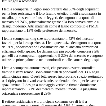
letti singoli a scomparsa.
I letti a scomparsa in legno sono preferiti dal 63% degli acquirenti
per la loro resistenza e il loro fascino estetico. I letti a scomparsa in
metallo, pur essendo robusti e leggeri, detengono una quota di
mercato del 24%, principalmente grazie alla loro convenienza e al
design moderno. Altri materiali come il legno composito e l’MDF
rappresentano il 13% delle preferenze del mercato.
I letti a scomparsa king size rappresentano il 42% del mercato,
favoriti per la loro spaziosità. I letti queen-size detengono una quota
del 36%, soddisfacendo i consumatori che bilanciano comfort ed
efficienza dello spazio. Le dimensioni più piccole, compresi i letti
gemelli e a scomparsa, rappresentano il 22% del mercato e vengono
utilizzate principalmente nei monolocali e nelle camere degli ospiti.
I letti a scomparsa automatizzati, che possono essere controllati
tramite sistemi remoti, sono aumentati di popolarità del 33% negli
ultimi cinque anni. Questi letti spesso incorporano spazio aggiuntivo
o si ripiegano in divani e scrivanie, rendendoli ideali per le case con
spazi limitati. Il design a montaggio verticale rimane dominante,
rappresentando il 71% del mercato, mentre i modelli a piegatura
orizzontale rappresentano il 29%.
Il settore residenziale è il principale consumatore di letti a
scomparsa, con una quota di mercato del 74%. L’aumento degli