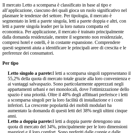
Il mercato Letto a scomparsa è classificato in base al tipo e
all’applicazione, ciascuno dei quali gioca un ruolo significativo nel
plasmare le tendenze del settore. Per tipologia, il mercato è
segmentato in letti a parete singola, letti a parete doppia e altri, con
letti a parete singola leader per la loro natura compatta ed
economica. Per applicazione, il mercato è trainato principalmente
dalla domanda residenziale, mentre il segmento non residenziale,
compresi hotel e ostelli, è in costante espansione. Comprendere
questi segmenti aiuta a identificare le principali aree di crescita e le
preferenze dei consumatori.
Per tipo
Letto singolo a parete:
I letti a scomparsa singoli rappresentano il
55,2% della quota di mercato totale grazie alla loro convenienza e
ai vantaggi salvaspazio. Sono particolarmente apprezzati negli
appartamenti urbani e nei monolocali, dove l'ottimizzazione dello
spazio è una priorità. Oltre il 48% degli affittuari preferisce i letti
a scomparsa singoli per la loro facilità di installazione e i costi
inferiori. La crescente popolarità dei mobili modulari ha
aumentato la domanda di questi letti del 38% negli ultimi cinque
anni.
Letto a doppia parete:
I letti a doppia parete detengono una
quota di mercato del 34%, principalmente per le loro dimensioni
maggiori e il loro comfort. Sono preferiti dalle coppie e dalle