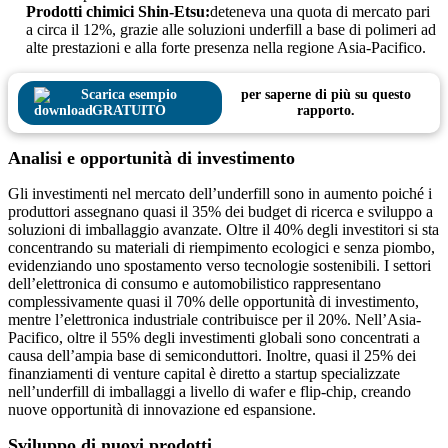
Prodotti chimici Shin-Etsu:
deteneva una quota di mercato pari
a circa il 12%, grazie alle soluzioni underfill a base di polimeri ad
alte prestazioni e alla forte presenza nella regione Asia-Pacifico.
Scarica esempio
per saperne di più su questo
GRATUITO
rapporto.
Analisi e opportunità di investimento
Gli investimenti nel mercato dell’underfill sono in aumento poiché i
produttori assegnano quasi il 35% dei budget di ricerca e sviluppo a
soluzioni di imballaggio avanzate. Oltre il 40% degli investitori si sta
concentrando su materiali di riempimento ecologici e senza piombo,
evidenziando uno spostamento verso tecnologie sostenibili. I settori
dell’elettronica di consumo e automobilistico rappresentano
complessivamente quasi il 70% delle opportunità di investimento,
mentre l’elettronica industriale contribuisce per il 20%. Nell’Asia-
Pacifico, oltre il 55% degli investimenti globali sono concentrati a
causa dell’ampia base di semiconduttori. Inoltre, quasi il 25% dei
finanziamenti di venture capital è diretto a startup specializzate
nell’underfill di imballaggi a livello di wafer e flip-chip, creando
nuove opportunità di innovazione ed espansione.
Sviluppo di nuovi prodotti