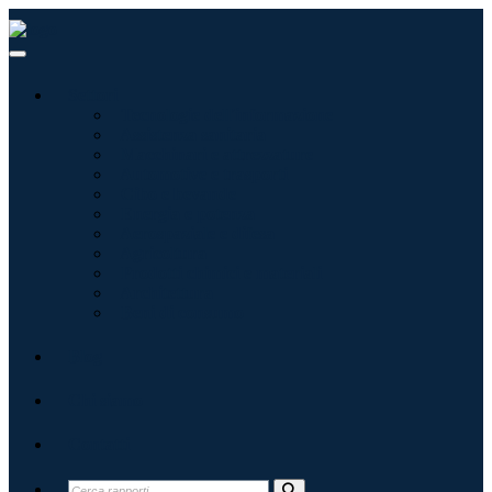
Settori
Tecnologie dell'informazione
Assistenza sanitaria
Macchinari e attrezzature
Automotive e trasporti
Cibo e bevande
Energia e potenza
Aerospaziale e difesa
Agricoltura
Prodotti chimici e materiali
Architettura
Beni di consumo
Blog
Chi siamo
Contatti