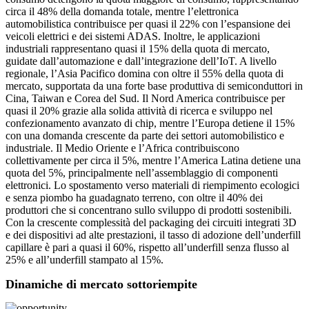
circa il 48% della domanda totale, mentre l’elettronica
automobilistica contribuisce per quasi il 22% con l’espansione dei
veicoli elettrici e dei sistemi ADAS. Inoltre, le applicazioni
industriali rappresentano quasi il 15% della quota di mercato,
guidate dall’automazione e dall’integrazione dell’IoT. A livello
regionale, l’Asia Pacifico domina con oltre il 55% della quota di
mercato, supportata da una forte base produttiva di semiconduttori in
Cina, Taiwan e Corea del Sud. Il Nord America contribuisce per
quasi il 20% grazie alla solida attività di ricerca e sviluppo nel
confezionamento avanzato di chip, mentre l’Europa detiene il 15%
con una domanda crescente da parte dei settori automobilistico e
industriale. Il Medio Oriente e l’Africa contribuiscono
collettivamente per circa il 5%, mentre l’America Latina detiene una
quota del 5%, principalmente nell’assemblaggio di componenti
elettronici. Lo spostamento verso materiali di riempimento ecologici
e senza piombo ha guadagnato terreno, con oltre il 40% dei
produttori che si concentrano sullo sviluppo di prodotti sostenibili.
Con la crescente complessità del packaging dei circuiti integrati 3D
e dei dispositivi ad alte prestazioni, il tasso di adozione dell’underfill
capillare è pari a quasi il 60%, rispetto all’underfill senza flusso al
25% e all’underfill stampato al 15%.
Dinamiche di mercato sottoriempite