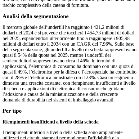
rischio complessivo della catena di fornitura.
Analisi della segmentazione
Il mercato globale dell’underfill ha raggiunto i 421,2 milioni di
dollari nel 2024 e si prevede che toccherà i 454,73 milioni di dollari
nel 2025, espandendosi ulteriormente fino a raggiungere i 905,98
milioni di dollari entro il 2034 con un CAGR del 7,96%. Sulla base
della segmentazione, gli underfill a livello di scheda rappresentavano
quasi il 54% della quota nel 2025, mentre i underfill dei
semiconduttori rappresentavano circa il 46%. In termini di
applicazioni, l’elettronica di consumo ha dominato con una quota di
quasi il 49%, l’elettronica per la difesa e l’aerospaziale ha contribuito
con il 28% e l’elettronica industriale con il 23%. Ciascun segmento
dimostra una crescita costante, con riempimenti insufficienti a livello
di scheda e applicazioni di elettronica di consumo che guidano
l’adozione a causa della miniaturizzazione e della crescente
domanda di durabilità nei sistemi di imballaggio avanzati.
Per tipo
Riempimenti insufficienti a livello della scheda
I riempimenti inferiori a livello della scheda sono ampiamente
utilizzati nei circuiti stampati per migliorare l'affidabilità e la