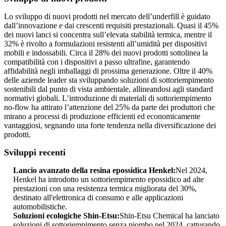
Lo sviluppo di nuovi prodotti nel mercato dell’underfill è guidato
dall’innovazione e dai crescenti requisiti prestazionali. Quasi il 45%
dei nuovi lanci si concentra sull’elevata stabilità termica, mentre il
32% è rivolto a formulazioni resistenti all’umidità per dispositivi
mobili e indossabili. Circa il 28% dei nuovi prodotti sottolinea la
compatibilità con i dispositivi a passo ultrafine, garantendo
affidabilità negli imballaggi di prossima generazione. Oltre il 40%
delle aziende leader sta sviluppando soluzioni di sottoriempimento
sostenibili dal punto di vista ambientale, allineandosi agli standard
normativi globali. L’introduzione di materiali di sottoriempimento
no-flow ha attirato l’attenzione del 25% da parte dei produttori che
mirano a processi di produzione efficienti ed economicamente
vantaggiosi, segnando una forte tendenza nella diversificazione dei
prodotti.
Sviluppi recenti
Lancio avanzato della resina epossidica Henkel:
Nel 2024,
Henkel ha introdotto un sottoriempimento epossidico ad alte
prestazioni con una resistenza termica migliorata del 30%,
destinato all'elettronica di consumo e alle applicazioni
automobilistiche.
Soluzioni ecologiche Shin-Etsu:
Shin-Etsu Chemical ha lanciato
soluzioni di sottoriempimento senza piombo nel 2024, catturando