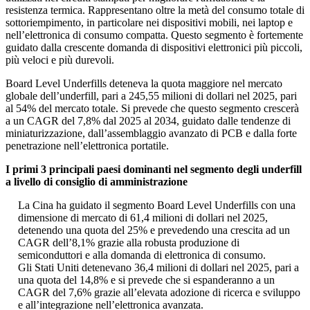
resistenza termica. Rappresentano oltre la metà del consumo totale di
sottoriempimento, in particolare nei dispositivi mobili, nei laptop e
nell’elettronica di consumo compatta. Questo segmento è fortemente
guidato dalla crescente domanda di dispositivi elettronici più piccoli,
più veloci e più durevoli.
Board Level Underfills deteneva la quota maggiore nel mercato
globale dell’underfill, pari a 245,55 milioni di dollari nel 2025, pari
al 54% del mercato totale. Si prevede che questo segmento crescerà
a un CAGR del 7,8% dal 2025 al 2034, guidato dalle tendenze di
miniaturizzazione, dall’assemblaggio avanzato di PCB e dalla forte
penetrazione nell’elettronica portatile.
I primi 3 principali paesi dominanti nel segmento degli underfill
a livello di consiglio di amministrazione
La Cina ha guidato il segmento Board Level Underfills con una
dimensione di mercato di 61,4 milioni di dollari nel 2025,
detenendo una quota del 25% e prevedendo una crescita ad un
CAGR dell’8,1% grazie alla robusta produzione di
semiconduttori e alla domanda di elettronica di consumo.
Gli Stati Uniti detenevano 36,4 milioni di dollari nel 2025, pari a
una quota del 14,8% e si prevede che si espanderanno a un
CAGR del 7,6% grazie all’elevata adozione di ricerca e sviluppo
e all’integrazione nell’elettronica avanzata.