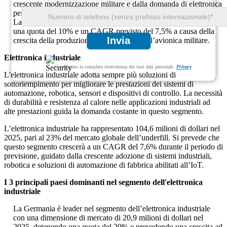
crescente modernizzazione militare e dalla domanda di elettronica
per la difesa.
La Francia ha rappresentato 12,7 milioni di dollari nel 2025, con
una quota del 10% e un CAGR previsto del 7,5% a causa della
Invia
crescita della produzione aerospaziale e dell’avionica militare.
Elettronica industriale
Garantiamo la completa riservatezza dei tuoi dati personali.
Privacy
L'elettronica industriale adotta sempre più soluzioni di
sottoriempimento per migliorare le prestazioni dei sistemi di
automazione, robotica, sensori e dispositivi di controllo. La necessità
di durabilità e resistenza al calore nelle applicazioni industriali ad
alte prestazioni guida la domanda costante in questo segmento.
L’elettronica industriale ha rappresentato 104,6 milioni di dollari nel
2025, pari al 23% del mercato globale dell’underfill. Si prevede che
questo segmento crescerà a un CAGR del 7,6% durante il periodo di
previsione, guidato dalla crescente adozione di sistemi industriali,
robotica e soluzioni di automazione di fabbrica abilitati all’IoT.
I 3 principali paesi dominanti nel segmento dell'elettronica
industriale
La Germania è leader nel segmento dell’elettronica industriale
con una dimensione di mercato di 20,9 milioni di dollari nel
2025, detenendo una quota del 20% e prevedendo una crescita ad