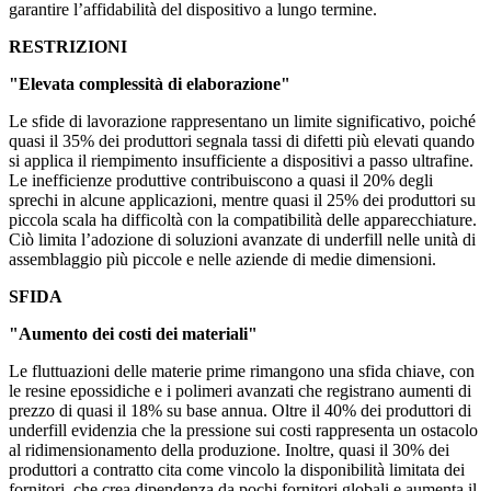
garantire l’affidabilità del dispositivo a lungo termine.
RESTRIZIONI
"Elevata complessità di elaborazione"
Le sfide di lavorazione rappresentano un limite significativo, poiché
quasi il 35% dei produttori segnala tassi di difetti più elevati quando
si applica il riempimento insufficiente a dispositivi a passo ultrafine.
Le inefficienze produttive contribuiscono a quasi il 20% degli
sprechi in alcune applicazioni, mentre quasi il 25% dei produttori su
piccola scala ha difficoltà con la compatibilità delle apparecchiature.
Ciò limita l’adozione di soluzioni avanzate di underfill nelle unità di
assemblaggio più piccole e nelle aziende di medie dimensioni.
SFIDA
"Aumento dei costi dei materiali"
Le fluttuazioni delle materie prime rimangono una sfida chiave, con
le resine epossidiche e i polimeri avanzati che registrano aumenti di
prezzo di quasi il 18% su base annua. Oltre il 40% dei produttori di
underfill evidenzia che la pressione sui costi rappresenta un ostacolo
al ridimensionamento della produzione. Inoltre, quasi il 30% dei
produttori a contratto cita come vincolo la disponibilità limitata dei
fornitori, che crea dipendenza da pochi fornitori globali e aumenta il