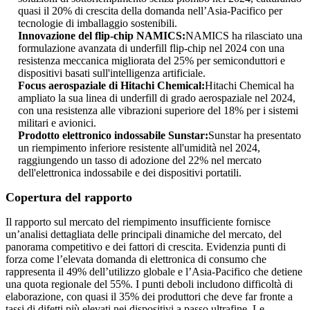
quasi il 20% di crescita della domanda nell’Asia-Pacifico per
tecnologie di imballaggio sostenibili.
Innovazione del flip-chip NAMICS:
NAMICS ha rilasciato una
formulazione avanzata di underfill flip-chip nel 2024 con una
resistenza meccanica migliorata del 25% per semiconduttori e
dispositivi basati sull'intelligenza artificiale.
Focus aerospaziale di Hitachi Chemical:
Hitachi Chemical ha
ampliato la sua linea di underfill di grado aerospaziale nel 2024,
con una resistenza alle vibrazioni superiore del 18% per i sistemi
militari e avionici.
Prodotto elettronico indossabile Sunstar:
Sunstar ha presentato
un riempimento inferiore resistente all'umidità nel 2024,
raggiungendo un tasso di adozione del 22% nel mercato
dell'elettronica indossabile e dei dispositivi portatili.
Copertura del rapporto
Il rapporto sul mercato del riempimento insufficiente fornisce
un’analisi dettagliata delle principali dinamiche del mercato, del
panorama competitivo e dei fattori di crescita. Evidenzia punti di
forza come l’elevata domanda di elettronica di consumo che
rappresenta il 49% dell’utilizzo globale e l’Asia-Pacifico che detiene
una quota regionale del 55%. I punti deboli includono difficoltà di
elaborazione, con quasi il 35% dei produttori che deve far fronte a
tassi di difetti più elevati nei dispositivi a passo ultrafine. Le