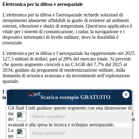
Elettronica per la difesa e aerospaziale
L'elettronica per la difesa e l'aerospaziale richiede soluzioni di
riempimento altamente affidabili in grado di resistere ad ambienti
estremi, vibrazioni e sbalzi di temperatura. Quest'area applicativa è
vitale per i sistemi di comunicazione, i radar, la navigazione e i
dispositivi informatici di livello militare, dove la durabilità è
essenziale.
L’elettronica per la difesa e l’aerospaziale ha rappresentato nel 2025
127,3 milioni di dollari, pari al 28% del mercato totale. Si prevede
che questo segmento crescerà a un CAGR del 7,7% dal 2025 al
2034, guidato da programmi di modernizzazione militare, dalla
domanda di avionica avanzata e da investimenti nell’esplorazione
spaziale.
I 3 principali paesi dominanti nel segmento dell'elettronica per
×
Scarica esempio GRATUITO
la difesa e aerospaziale
Gli Stati Uniti guidano questo segmento con una dimensione di
mercato di 38,2 milioni di dollari nel 2025, detenendo una quota
del 30% e un CAGR previsto del 7,8% grazie a progetti di difesa
avanzati e alla spesa in ricerca e sviluppo aerospaziale.
La Russia deteneva 16,5 milioni di dollari nel 2025, pari a una
quota del 13% e un CAGR previsto del 7,4%, alimentato dalla