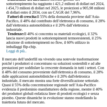
sottoriempimento ha raggiunto i 421,2 milioni di dollari nel 2024,
i 454,73 milioni di dollari nel 2025, le proiezioni a 905,98 milioni
di dollari entro il 2034, con un CAGR del 7,96%.
Fattori di crescita:
Il 55% della domanda proviene dall’Asia-
Pacifico, il 48% dal contributo dell’elettronica di consumo, il 28%
dall’elettronica automobilistica e il 20% dall’elettronica
industriale.
Tendenze:
Il 40% si concentra su materiali ecologici, il 32%
lancia nuovi prodotti in sottoriempimenti termoresistenti, il 25%
adozione di sottoriempimenti no flow, il 60% utilizzo in
imballaggi flip-chip.
Leggi di più..
Il mercato dell’underfill sta vivendo una notevole trasformazione
poiché i produttori si concentrano su soluzioni sostenibili e ad alte
prestazioni per soddisfare la crescente domanda in tutti i settori. Con
il 48% del consumo proveniente dall'elettronica di consumo, il 28%
dalle applicazioni automobilistiche e il 20% dall'elettronica
industriale, il mercato mostra una forte diversificazione settoriale.
Quasi il 55% della concentrazione regionale nell’Asia-Pacifico
evidenzia il predominio manifatturiero della regione, mentre il 40%
dei produttori globali enfatizza linee di prodotti ecologici e senza
piombo. Queste dinamiche in evoluzione stanno modellando la
traiettoria futura del mercato.