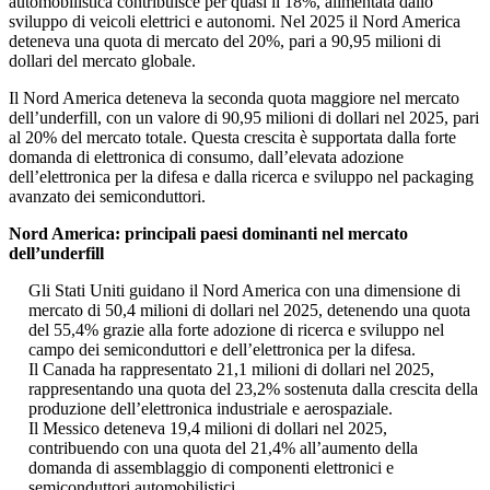
automobilistica contribuisce per quasi il 18%, alimentata dallo
sviluppo di veicoli elettrici e autonomi. Nel 2025 il Nord America
deteneva una quota di mercato del 20%, pari a 90,95 milioni di
dollari del mercato globale.
Il Nord America deteneva la seconda quota maggiore nel mercato
dell’underfill, con un valore di 90,95 milioni di dollari nel 2025, pari
al 20% del mercato totale. Questa crescita è supportata dalla forte
domanda di elettronica di consumo, dall’elevata adozione
dell’elettronica per la difesa e dalla ricerca e sviluppo nel packaging
avanzato dei semiconduttori.
Nord America: principali paesi dominanti nel mercato
dell’underfill
Gli Stati Uniti guidano il Nord America con una dimensione di
mercato di 50,4 milioni di dollari nel 2025, detenendo una quota
del 55,4% grazie alla forte adozione di ricerca e sviluppo nel
campo dei semiconduttori e dell’elettronica per la difesa.
Il Canada ha rappresentato 21,1 milioni di dollari nel 2025,
rappresentando una quota del 23,2% sostenuta dalla crescita della
produzione dell’elettronica industriale e aerospaziale.
Il Messico deteneva 19,4 milioni di dollari nel 2025,
contribuendo con una quota del 21,4% all’aumento della
domanda di assemblaggio di componenti elettronici e
semiconduttori automobilistici.