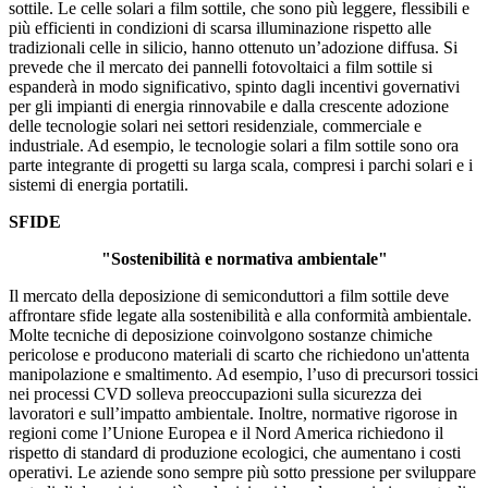
sottile. Le celle solari a film sottile, che sono più leggere, flessibili e
più efficienti in condizioni di scarsa illuminazione rispetto alle
tradizionali celle in silicio, hanno ottenuto un’adozione diffusa. Si
prevede che il mercato dei pannelli fotovoltaici a film sottile si
espanderà in modo significativo, spinto dagli incentivi governativi
per gli impianti di energia rinnovabile e dalla crescente adozione
delle tecnologie solari nei settori residenziale, commerciale e
industriale. Ad esempio, le tecnologie solari a film sottile sono ora
parte integrante di progetti su larga scala, compresi i parchi solari e i
sistemi di energia portatili.
SFIDE
"Sostenibilità e normativa ambientale"
Il mercato della deposizione di semiconduttori a film sottile deve
affrontare sfide legate alla sostenibilità e alla conformità ambientale.
Molte tecniche di deposizione coinvolgono sostanze chimiche
pericolose e producono materiali di scarto che richiedono un'attenta
manipolazione e smaltimento. Ad esempio, l’uso di precursori tossici
nei processi CVD solleva preoccupazioni sulla sicurezza dei
lavoratori e sull’impatto ambientale. Inoltre, normative rigorose in
regioni come l’Unione Europea e il Nord America richiedono il
rispetto di standard di produzione ecologici, che aumentano i costi
operativi. Le aziende sono sempre più sotto pressione per sviluppare