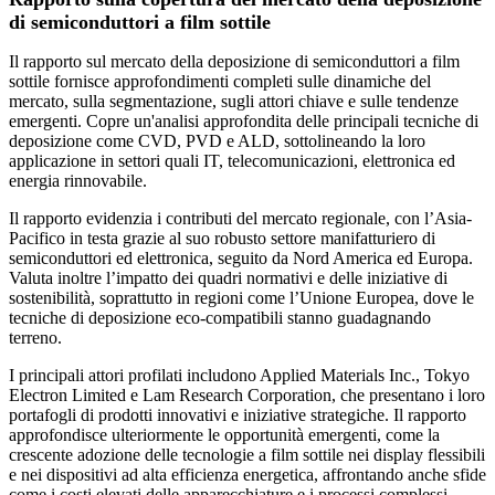
di semiconduttori a film sottile
Il rapporto sul mercato della deposizione di semiconduttori a film
sottile fornisce approfondimenti completi sulle dinamiche del
mercato, sulla segmentazione, sugli attori chiave e sulle tendenze
emergenti. Copre un'analisi approfondita delle principali tecniche di
deposizione come CVD, PVD e ALD, sottolineando la loro
applicazione in settori quali IT, telecomunicazioni, elettronica ed
energia rinnovabile.
Il rapporto evidenzia i contributi del mercato regionale, con l’Asia-
Pacifico in testa grazie al suo robusto settore manifatturiero di
semiconduttori ed elettronica, seguito da Nord America ed Europa.
Valuta inoltre l’impatto dei quadri normativi e delle iniziative di
sostenibilità, soprattutto in regioni come l’Unione Europea, dove le
tecniche di deposizione eco-compatibili stanno guadagnando
terreno.
I principali attori profilati includono Applied Materials Inc., Tokyo
Electron Limited e Lam Research Corporation, che presentano i loro
portafogli di prodotti innovativi e iniziative strategiche. Il rapporto
approfondisce ulteriormente le opportunità emergenti, come la
crescente adozione delle tecnologie a film sottile nei display flessibili
e nei dispositivi ad alta efficienza energetica, affrontando anche sfide
come i costi elevati delle apparecchiature e i processi complessi.