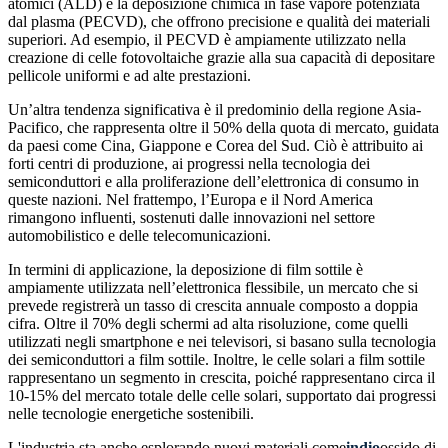
atomici (ALD) e la deposizione chimica in fase vapore potenziata
dal plasma (PECVD), che offrono precisione e qualità dei materiali
superiori. Ad esempio, il PECVD è ampiamente utilizzato nella
creazione di celle fotovoltaiche grazie alla sua capacità di depositare
pellicole uniformi e ad alte prestazioni.
Un’altra tendenza significativa è il predominio della regione Asia-
Pacifico, che rappresenta oltre il 50% della quota di mercato, guidata
da paesi come Cina, Giappone e Corea del Sud. Ciò è attribuito ai
forti centri di produzione, ai progressi nella tecnologia dei
semiconduttori e alla proliferazione dell’elettronica di consumo in
queste nazioni. Nel frattempo, l’Europa e il Nord America
rimangono influenti, sostenuti dalle innovazioni nel settore
automobilistico e delle telecomunicazioni.
In termini di applicazione, la deposizione di film sottile è
ampiamente utilizzata nell’elettronica flessibile, un mercato che si
prevede registrerà un tasso di crescita annuale composto a doppia
cifra. Oltre il 70% degli schermi ad alta risoluzione, come quelli
utilizzati negli smartphone e nei televisori, si basano sulla tecnologia
dei semiconduttori a film sottile. Inoltre, le celle solari a film sottile
rappresentano un segmento in crescita, poiché rappresentano circa il
10-15% del mercato totale delle celle solari, supportato dai progressi
nelle tecnologie energetiche sostenibili.
L'industria sta anche esplorando nuovi materiali come
indio
ossido di