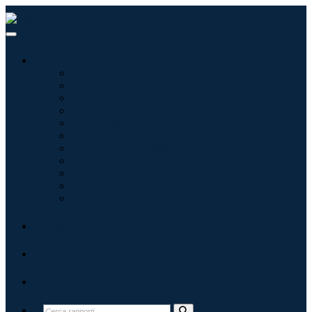
Settori
Tecnologie dell'informazione
Assistenza sanitaria
Macchinari e attrezzature
Automotive e trasporti
Cibo e bevande
Energia e potenza
Aerospaziale e difesa
Agricoltura
Prodotti chimici e materiali
Architettura
Beni di consumo
Blog
Chi siamo
Contatti