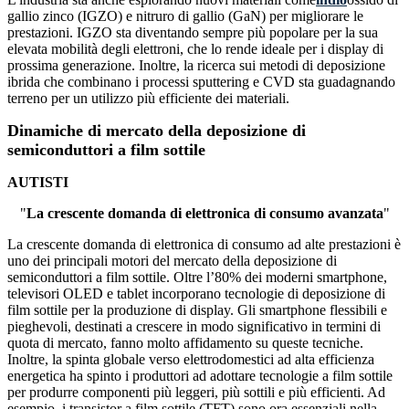
gallio zinco (IGZO) e nitruro di gallio (GaN) per migliorare le
prestazioni. IGZO sta diventando sempre più popolare per la sua
elevata mobilità degli elettroni, che lo rende ideale per i display di
prossima generazione. Inoltre, la ricerca sui metodi di deposizione
ibrida che combinano i processi sputtering e CVD sta guadagnando
terreno per un utilizzo più efficiente dei materiali.
Dinamiche di mercato della deposizione di
semiconduttori a film sottile
AUTISTI
"
La crescente domanda di elettronica di consumo avanzata
"
La crescente domanda di elettronica di consumo ad alte prestazioni è
uno dei principali motori del mercato della deposizione di
semiconduttori a film sottile. Oltre l’80% dei moderni smartphone,
televisori OLED e tablet incorporano tecnologie di deposizione di
film sottile per la produzione di display. Gli smartphone flessibili e
pieghevoli, destinati a crescere in modo significativo in termini di
quota di mercato, fanno molto affidamento su queste tecniche.
Inoltre, la spinta globale verso elettrodomestici ad alta efficienza
energetica ha spinto i produttori ad adottare tecnologie a film sottile
per produrre componenti più leggeri, più sottili e più efficienti. Ad
esempio, i transistor a film sottile (TFT) sono ora essenziali nella