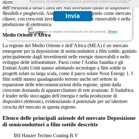
ricerca su nuovi materiali come IGZO per i display, mentre i giganti
dell’elettronica della Corea del Sud investono molto in dispositivi
flessibili e pieghevoli. Anche l’India sta emergendo come mercato
Invia
chiave, con crescenti investimenti nelle energie rinnovabili e nella
produzione di elettronica.
Garantiamo la completa riservatezza dei tuoi dati personali.
Privacy
Medio Oriente e Africa
La regione del Medio Oriente e dell’Africa (MEA) è un mercato
emergente per la deposizione di semiconduttori a film sottile, guidato
principalmente dagli investimenti nelle energie rinnovabili e nello
sviluppo delle infrastrutture. Paesi come l’Arabia Saudita e gli
Emirati Arabi Uniti stanno adottando tecnologie a film sottile in
progetti solari su larga scala, come il parco solare Noor Energy 1. I
film sottili stanno guadagnando terreno anche nel settore in
espansione delle telecomunicazioni della regione, spinti dalla
crescente domanda di apparecchiature di rete avanzate. Il Sudafrica
è leader nello stoccaggio dell’energia e nella produzione di
dispositivi elettronici, evidenziando il potenziale per un’ulteriore
crescita del mercato in questa regione.
Elenco delle principali aziende del mercato Deposizione
di semiconduttori a film sottile descritte
IHI Hauzer Techno Coating B.V