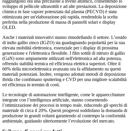
raggiungono ora una precisione a livello atomico, consentendo lo
sviluppo di pellicole ultrasottili e ad alte prestazioni. La deposizione
chimica in fase vapore potenziata dal plasma (PECVD) è stata
ottimizzata per un'elaborazione più rapida, rendendola la scelta
preferita nella produzione di massa di pannelli solari e display
OLED.
Anche i materiali innovativi stanno rimodellando il settore. L'ossido
di indio gallio zinco (IGZO) sta guadagnando popolarità per la sua
elevata mobilità elettronica, essenziale per i display di prossima
generazione e l'elettronica flessibile. I film sottili di nitruro di gallio
(GaN) sono ampiamente utilizzati nell'elettronica ad alta potenza,
offrendo stabilità termica ed efficienza elettrica superiori. Oltre il
60% della microelettronica avanzata ora fa affidamento su questi
materiali potenziati. Inoltre, vengono adottati metodi di deposizione
ibrida che combinano sputtering e CVD per una migliore scalabilità
ed efficienza in termini di costi.
Le tecnologie di automazione intelligente, come le apparecchiature
integrate con l’intelligenza artificiale, stanno consentendo
l’ottimizzazione dei processi in tempo reale, riducendo gli sprechi di
materiale di circa il 20%. Questi progressi soddisfano la domanda di
produzione in grandi volumi garantendo al contempo la conformità
ambientale, guidando ulteriormente l’evoluzione del mercato.