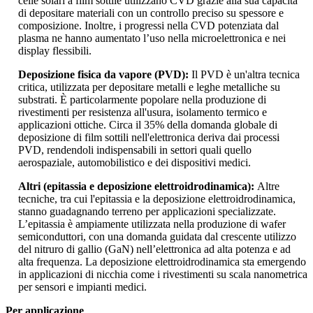
celle solari a film sottile utilizzano CVD grazie alla sua capacità
di depositare materiali con un controllo preciso su spessore e
composizione. Inoltre, i progressi nella CVD potenziata dal
plasma ne hanno aumentato l’uso nella microelettronica e nei
display flessibili.
Deposizione fisica da vapore (PVD):
Il PVD è un'altra tecnica
critica, utilizzata per depositare metalli e leghe metalliche su
substrati. È particolarmente popolare nella produzione di
rivestimenti per resistenza all'usura, isolamento termico e
applicazioni ottiche. Circa il 35% della domanda globale di
deposizione di film sottili nell'elettronica deriva dai processi
PVD, rendendoli indispensabili in settori quali quello
aerospaziale, automobilistico e dei dispositivi medici.
Altri (epitassia e deposizione elettroidrodinamica):
Altre
tecniche, tra cui l'epitassia e la deposizione elettroidrodinamica,
stanno guadagnando terreno per applicazioni specializzate.
L’epitassia è ampiamente utilizzata nella produzione di wafer
semiconduttori, con una domanda guidata dal crescente utilizzo
del nitruro di gallio (GaN) nell’elettronica ad alta potenza e ad
alta frequenza. La deposizione elettroidrodinamica sta emergendo
in applicazioni di nicchia come i rivestimenti su scala nanometrica
per sensori e impianti medici.
Per applicazione