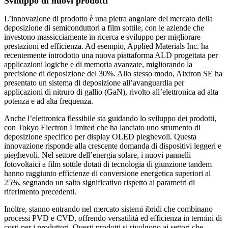
Sviluppo di nuovi prodotti
L’innovazione di prodotto è una pietra angolare del mercato della
deposizione di semiconduttori a film sottile, con le aziende che
investono massicciamente in ricerca e sviluppo per migliorare
prestazioni ed efficienza. Ad esempio, Applied Materials Inc. ha
recentemente introdotto una nuova piattaforma ALD progettata per
applicazioni logiche e di memoria avanzate, migliorando la
precisione di deposizione del 30%. Allo stesso modo, Aixtron SE ha
presentato un sistema di deposizione all’avanguardia per
applicazioni di nitruro di gallio (GaN), rivolto all’elettronica ad alta
potenza e ad alta frequenza.
Anche l’elettronica flessibile sta guidando lo sviluppo dei prodotti,
con Tokyo Electron Limited che ha lanciato uno strumento di
deposizione specifico per display OLED pieghevoli. Questa
innovazione risponde alla crescente domanda di dispositivi leggeri e
pieghevoli. Nel settore dell’energia solare, i nuovi pannelli
fotovoltaici a film sottile dotati di tecnologia di giunzione tandem
hanno raggiunto efficienze di conversione energetica superiori al
25%, segnando un salto significativo rispetto ai parametri di
riferimento precedenti.
Inoltre, stanno entrando nel mercato sistemi ibridi che combinano
processi PVD e CVD, offrendo versatilità ed efficienza in termini di
costi per i produttori. Questi prodotti si rivolgono ai settori che