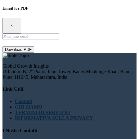
Email for PDF
×
Download PDF
Global Growth Insights
Ufficio n. B, 2° Piano, Icon Tower, Baner-Mhalunge Road, Baner,
Pune 411045, Maharashtra, India.
Link Utili
Contatti
CHI SIAMO
TERMINI DI SERVIZIO
INFORMATIVA SULLA PRIVACY
I Nostri Contatti