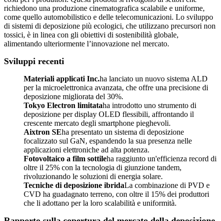
richiedono una produzione cinematografica scalabile e uniforme,
come quello automobilistico e delle telecomunicazioni. Lo sviluppo
di sistemi di deposizione più ecologici, che utilizzano precursori non
tossici, è in linea con gli obiettivi di sostenibilità globale,
alimentando ulteriormente l’innovazione nel mercato.
Sviluppi recenti
Materiali applicati Inc.
ha lanciato un nuovo sistema ALD
per la microelettronica avanzata, che offre una precisione di
deposizione migliorata del 30%.
Tokyo Electron limitata
ha introdotto uno strumento di
deposizione per display OLED flessibili, affrontando il
crescente mercato degli smartphone pieghevoli.
Aixtron SE
ha presentato un sistema di deposizione
focalizzato sul GaN, espandendo la sua presenza nelle
applicazioni elettroniche ad alta potenza.
Fotovoltaico a film sottile
ha raggiunto un'efficienza record di
oltre il 25% con la tecnologia di giunzione tandem,
rivoluzionando le soluzioni di energia solare.
Tecniche di deposizione ibrida
La combinazione di PVD e
CVD ha guadagnato terreno, con oltre il 15% dei produttori
che li adottano per la loro scalabilità e uniformità.
Rapporto sulla copertura del mercato della deposizione