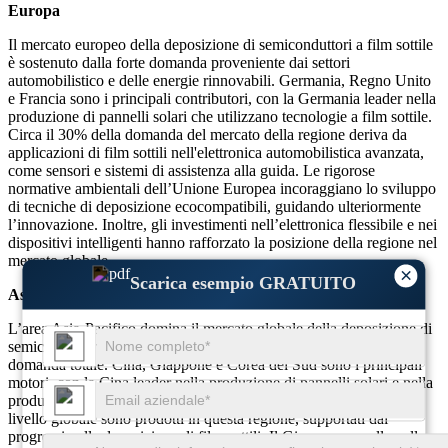
Europa
Il mercato europeo della deposizione di semiconduttori a film sottile
è sostenuto dalla forte domanda proveniente dai settori
automobilistico e delle energie rinnovabili. Germania, Regno Unito
e Francia sono i principali contributori, con la Germania leader nella
produzione di pannelli solari che utilizzano tecnologie a film sottile.
Circa il 30% della domanda del mercato della regione deriva da
applicazioni di film sottili nell'elettronica automobilistica avanzata,
come sensori e sistemi di assistenza alla guida. Le rigorose
normative ambientali dell’Unione Europea incoraggiano lo sviluppo
di tecniche di deposizione ecocompatibili, guidando ulteriormente
l’innovazione. Inoltre, gli investimenti nell’elettronica flessibile e nei
dispositivi intelligenti hanno rafforzato la posizione della regione nel
mercato globale.
×
Scarica esempio GRATUITO
Asia-Pacifico
L’area Asia-Pacifico domina il mercato globale della deposizione di
semiconduttori a film sottile, contribuendo per oltre il 50% alla
domanda totale. Cina, Giappone e Corea del Sud sono i principali
motori, con la Cina leader nella produzione di pannelli solari e nella
produzione di semiconduttori. Oltre il 70% dei display OLED a
livello globale sono prodotti in questa regione, supportati dai
progressi nella deposizione di film sottili. Il Giappone eccelle nella