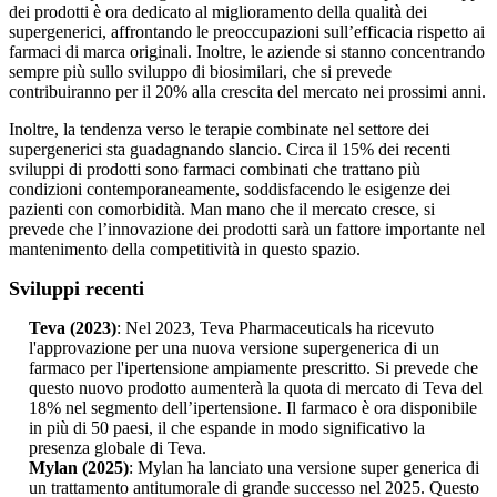
dei prodotti è ora dedicato al miglioramento della qualità dei
supergenerici, affrontando le preoccupazioni sull’efficacia rispetto ai
farmaci di marca originali. Inoltre, le aziende si stanno concentrando
sempre più sullo sviluppo di biosimilari, che si prevede
contribuiranno per il 20% alla crescita del mercato nei prossimi anni.
Inoltre, la tendenza verso le terapie combinate nel settore dei
supergenerici sta guadagnando slancio. Circa il 15% dei recenti
sviluppi di prodotti sono farmaci combinati che trattano più
condizioni contemporaneamente, soddisfacendo le esigenze dei
pazienti con comorbidità. Man mano che il mercato cresce, si
prevede che l’innovazione dei prodotti sarà un fattore importante nel
mantenimento della competitività in questo spazio.
Sviluppi recenti
Teva (2023)
: Nel 2023, Teva Pharmaceuticals ha ricevuto
l'approvazione per una nuova versione supergenerica di un
farmaco per l'ipertensione ampiamente prescritto. Si prevede che
questo nuovo prodotto aumenterà la quota di mercato di Teva del
18% nel segmento dell’ipertensione. Il farmaco è ora disponibile
in più di 50 paesi, il che espande in modo significativo la
presenza globale di Teva.
Mylan (2025)
: Mylan ha lanciato una versione super generica di
un trattamento antitumorale di grande successo nel 2025. Questo