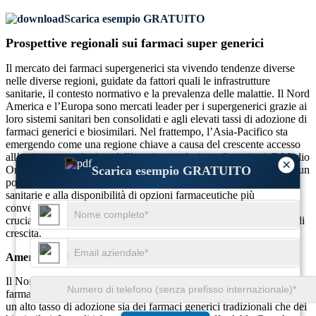
Scarica esempio GRATUITO
Prospettive regionali sui farmaci super generici
Il mercato dei farmaci supergenerici sta vivendo tendenze diverse
nelle diverse regioni, guidate da fattori quali le infrastrutture
sanitarie, il contesto normativo e la prevalenza delle malattie. Il Nord
America e l’Europa sono mercati leader per i supergenerici grazie ai
loro sistemi sanitari ben consolidati e agli elevati tassi di adozione di
farmaci generici e biosimilari. Nel frattempo, l’Asia-Pacifico sta
emergendo come una regione chiave a causa del crescente accesso
all’assistenza sanitaria e dell’ampia popolazione di pazienti. Il Medio
×
Scarica esempio GRATUITO
Oriente e l’Africa, pur essendo più piccoli in confronto, mostrano un
potenziale di crescita grazie al miglioramento delle infrastrutture
sanitarie e alla disponibilità di opzioni farmaceutiche più
convenienti. Le differenze regionali nel panorama sanitario sono
cruciali per comprendere le dinamiche del mercato e il potenziale di
crescita.
America del Nord
Il Nord America rappresenta circa il 40% del mercato globale dei
farmaci supergenerici. Gli Stati Uniti dominano questa regione, con
un alto tasso di adozione sia dei farmaci generici tradizionali che dei