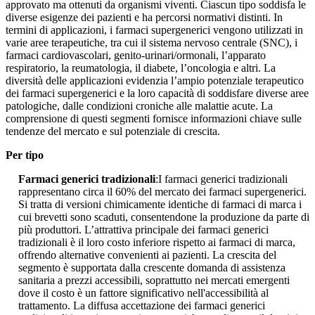
approvato ma ottenuti da organismi viventi. Ciascun tipo soddisfa le
diverse esigenze dei pazienti e ha percorsi normativi distinti. In
termini di applicazioni, i farmaci supergenerici vengono utilizzati in
varie aree terapeutiche, tra cui il sistema nervoso centrale (SNC), i
farmaci cardiovascolari, genito-urinari/ormonali, l’apparato
respiratorio, la reumatologia, il diabete, l’oncologia e altri. La
diversità delle applicazioni evidenzia l’ampio potenziale terapeutico
dei farmaci supergenerici e la loro capacità di soddisfare diverse aree
patologiche, dalle condizioni croniche alle malattie acute. La
comprensione di questi segmenti fornisce informazioni chiave sulle
tendenze del mercato e sul potenziale di crescita.
Per tipo
Farmaci generici tradizionali
:I farmaci generici tradizionali
rappresentano circa il 60% del mercato dei farmaci supergenerici.
Si tratta di versioni chimicamente identiche di farmaci di marca i
cui brevetti sono scaduti, consentendone la produzione da parte di
più produttori. L’attrattiva principale dei farmaci generici
tradizionali è il loro costo inferiore rispetto ai farmaci di marca,
offrendo alternative convenienti ai pazienti. La crescita del
segmento è supportata dalla crescente domanda di assistenza
sanitaria a prezzi accessibili, soprattutto nei mercati emergenti
dove il costo è un fattore significativo nell'accessibilità al
trattamento. La diffusa accettazione dei farmaci generici