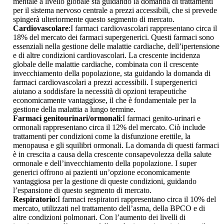
mentale a livello globale sta guidando la domanda di trattamenti
per il sistema nervoso centrale a prezzi accessibili, che si prevede
spingerà ulteriormente questo segmento di mercato.
Cardiovascolare
:I farmaci cardiovascolari rappresentano circa il
18% del mercato dei farmaci supergenerici. Questi farmaci sono
essenziali nella gestione delle malattie cardiache, dell’ipertensione
e di altre condizioni cardiovascolari. La crescente incidenza
globale delle malattie cardiache, combinata con il crescente
invecchiamento della popolazione, sta guidando la domanda di
farmaci cardiovascolari a prezzi accessibili. I supergenerici
aiutano a soddisfare la necessità di opzioni terapeutiche
economicamente vantaggiose, il che è fondamentale per la
gestione della malattia a lungo termine.
Farmaci genitourinari/ormonali
:I farmaci genito-urinari e
ormonali rappresentano circa il 12% del mercato. Ciò include
trattamenti per condizioni come la disfunzione erettile, la
menopausa e gli squilibri ormonali. La domanda di questi farmaci
è in crescita a causa della crescente consapevolezza della salute
ormonale e dell’invecchiamento della popolazione. I super
generici offrono ai pazienti un’opzione economicamente
vantaggiosa per la gestione di queste condizioni, guidando
l’espansione di questo segmento di mercato.
Respiratorio
:I farmaci respiratori rappresentano circa il 10% del
mercato, utilizzati nel trattamento dell’asma, della BPCO e di
altre condizioni polmonari. Con l’aumento dei livelli di