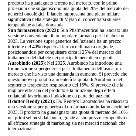
prodotto ha guadagnato terreno nel mercato, con le prime
proiezioni che suggeriscono una quota del 20% del mercato dei
generici oncologici. Il lancio rappresenta una pietra miliare
significativa nella strategia di Mylan di concentrarsi su aree
terapeutiche ad alta domanda.
Sun farmaceutico (2023)
: Sun Pharmaceutical ha lanciato una
versione conveniente di un popolare farmaco per il diabete nel
2023. La versione super generica dell’azienda ha un prezzo
inferiore del 40% rispetto al farmaco di marca originale,
posizionandosi per conquistare circa il 25% del mercato del
trattamento del diabete nei principali mercati emergenti.
Aurobindo (2025)
: Nel 2025, Aurobindo ha introdotto una
formulazione supergenerica per il trattamento dell’asma, un
mercato che ha visto una domanda in aumento. Si prevede che
questo nuovo prodotto aumenterà la quota di Aurobindo nel
segmento terapeutico respiratorio del 15%. Si prevede che la
migliore efficacia del prodotto e la riduzione degli effetti
collaterali favoriranno l’adozione da parte dei pazienti.
Il dottor Reddy (2023)
: Dr. Reddy's Laboratories ha rilasciato
una versione super generica di un farmaco antinfiammatorio nel
2023. Il prodotto ha guadagnato una quota di mercato del 10%
nei primi sei mesi dal lancio, grazie al suo prezzo competitivo e
all'efficace strategia di marketing sia nei mercati nazionali che
internazionali.