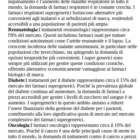
inquinamento e l’aumento delle malattie respiratorie in tutto il
mondo, la domanda di farmaci respiratori è in costante crescita. I
farmaci respiratori supergenerici forniscono alternative più
convenienti agli inalatori e ai nebulizzatori di marca, rendendoli
accessibili a una popolazione di pazienti più ampia.
Reumatologia
:I trattamenti reumatologici rappresentano circa
l'8% del mercato. Questi includono farmaci usati per trattare
condizioni autoimmuni come l’artrite reumatoide e il lupus. La
crescente incidenza delle malattie autoimmuni, in particolare nelle
popolazioni che invecchiano, sta spingendo la domanda di
opzioni terapeutiche più convenienti. I super generici sono
sempre più utilizzati per gestire queste condizioni croniche,
offrendo alternative economicamente vantaggiose ai farmaci
biologici di marca.
Diabete
:I trattamenti per il diabete rappresentano circa il 15% del
mercato dei farmaci supergenerici. Poiché la prevalenza globale
del diabete continua ad aumentare, la domanda di farmaci a
prezzi accessibili per gestire i livelli di zucchero nel sangue è in
aumento. I supergenerici in questo ambito aiutano a ridurre
l’onere finanziario della gestione del diabete per i pazienti,
contribuendo alla loro significativa quota di mercato nel mercato
complessivo dei farmaci supergenerici.
Oncologia
:I farmaci oncologici rappresentano circa il 10% del
mercato. Poiché il cancro è una delle principali cause di morte in
tutto il mondo, la domanda di trattamenti contro il cancro a prezzi