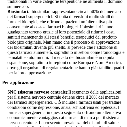
tradizionali in varie categorie terapeutiche ne alimenta il dominio
sul mercato.
Biosimilari
:I biosimilari rappresentano circa il 40% del mercato
dei farmaci supergenerici. Si tratta di versioni molto simili dei
farmaci biologici, che offrono ai pazienti un’alternativa più
conveniente ai costosi farmaci biologici. I biosimilari hanno
guadagnato terreno grazie al loro potenziale di ridurre i costi
sanitari mantenendo gli stessi benefici terapeutici del prodotto
biologico originale. Man mano che il processo di approvazione
dei biosimilari diventa più snello, si prevede che l’adozione di
questi farmaci aumenterà, soprattutto in settori come l’oncologia e
le malattie autoimmuni. Il mercato dei biosimilari è in rapida
espansione, soprattutto in regioni come Europa e Nord America,
dove gli organismi di regolamentazione hanno già stabilito quadri
per la loro approvazione.
Per applicazione
SNC (sistema nervoso centrale)
:Il segmento delle applicazioni
per il sistema nervoso centrale detiene circa il 20% del mercato
dei farmaci supergenerici. Ciò include i farmaci usati per trattare
condizioni come depressione, ansia, schizofrenia ed epilessia. I
farmaci supergenerici in questo segmento offrono un’alternativa
economicamente vantaggiosa ai farmaci di marca per il sistema
nervoso centrale. La crescente prevalenza dei disturbi di salute