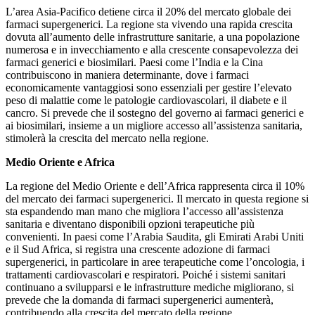
L’area Asia-Pacifico detiene circa il 20% del mercato globale dei
farmaci supergenerici. La regione sta vivendo una rapida crescita
dovuta all’aumento delle infrastrutture sanitarie, a una popolazione
numerosa e in invecchiamento e alla crescente consapevolezza dei
farmaci generici e biosimilari. Paesi come l’India e la Cina
contribuiscono in maniera determinante, dove i farmaci
economicamente vantaggiosi sono essenziali per gestire l’elevato
peso di malattie come le patologie cardiovascolari, il diabete e il
cancro. Si prevede che il sostegno del governo ai farmaci generici e
ai biosimilari, insieme a un migliore accesso all’assistenza sanitaria,
stimolerà la crescita del mercato nella regione.
Medio Oriente e Africa
La regione del Medio Oriente e dell’Africa rappresenta circa il 10%
del mercato dei farmaci supergenerici. Il mercato in questa regione si
sta espandendo man mano che migliora l’accesso all’assistenza
sanitaria e diventano disponibili opzioni terapeutiche più
convenienti. In paesi come l’Arabia Saudita, gli Emirati Arabi Uniti
e il Sud Africa, si registra una crescente adozione di farmaci
supergenerici, in particolare in aree terapeutiche come l’oncologia, i
trattamenti cardiovascolari e respiratori. Poiché i sistemi sanitari
continuano a svilupparsi e le infrastrutture mediche migliorano, si
prevede che la domanda di farmaci supergenerici aumenterà,
contribuendo alla crescita del mercato della regione.