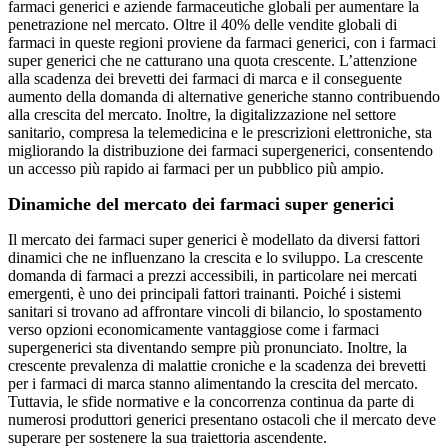
farmaci generici e aziende farmaceutiche globali per aumentare la
penetrazione nel mercato. Oltre il 40% delle vendite globali di
farmaci in queste regioni proviene da farmaci generici, con i farmaci
super generici che ne catturano una quota crescente. L’attenzione
alla scadenza dei brevetti dei farmaci di marca e il conseguente
aumento della domanda di alternative generiche stanno contribuendo
alla crescita del mercato. Inoltre, la digitalizzazione nel settore
sanitario, compresa la telemedicina e le prescrizioni elettroniche, sta
migliorando la distribuzione dei farmaci supergenerici, consentendo
un accesso più rapido ai farmaci per un pubblico più ampio.
Dinamiche del mercato dei farmaci super generici
Il mercato dei farmaci super generici è modellato da diversi fattori
dinamici che ne influenzano la crescita e lo sviluppo. La crescente
domanda di farmaci a prezzi accessibili, in particolare nei mercati
emergenti, è uno dei principali fattori trainanti. Poiché i sistemi
sanitari si trovano ad affrontare vincoli di bilancio, lo spostamento
verso opzioni economicamente vantaggiose come i farmaci
supergenerici sta diventando sempre più pronunciato. Inoltre, la
crescente prevalenza di malattie croniche e la scadenza dei brevetti
per i farmaci di marca stanno alimentando la crescita del mercato.
Tuttavia, le sfide normative e la concorrenza continua da parte di
numerosi produttori generici presentano ostacoli che il mercato deve
superare per sostenere la sua traiettoria ascendente.