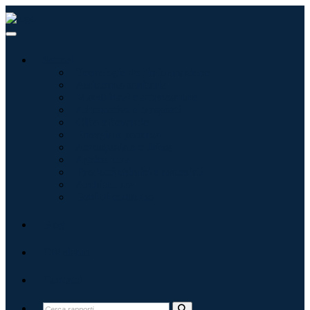
Settori
Tecnologie dell'informazione
Assistenza sanitaria
Macchinari e attrezzature
Automotive e trasporti
Cibo e bevande
Energia e potenza
Aerospaziale e difesa
Agricoltura
Prodotti chimici e materiali
Architettura
Beni di consumo
Blog
Chi siamo
Contatti