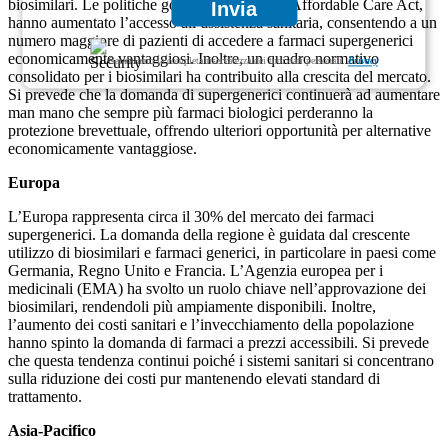
biosimilari. Le politiche governative, come l’Affordable Care Act,
Invia
hanno aumentato l’accesso all’assistenza sanitaria, consentendo a un
numero maggiore di pazienti di accedere a farmaci supergenerici
economicamente vantaggiosi. Inoltre, un quadro normativo
Garantiamo la completa riservatezza dei tuoi dati personali.
Privacy
consolidato per i biosimilari ha contribuito alla crescita del mercato.
Si prevede che la domanda di supergenerici continuerà ad aumentare
man mano che sempre più farmaci biologici perderanno la
protezione brevettuale, offrendo ulteriori opportunità per alternative
economicamente vantaggiose.
Europa
L’Europa rappresenta circa il 30% del mercato dei farmaci
supergenerici. La domanda della regione è guidata dal crescente
utilizzo di biosimilari e farmaci generici, in particolare in paesi come
Germania, Regno Unito e Francia. L’Agenzia europea per i
medicinali (EMA) ha svolto un ruolo chiave nell’approvazione dei
biosimilari, rendendoli più ampiamente disponibili. Inoltre,
l’aumento dei costi sanitari e l’invecchiamento della popolazione
hanno spinto la domanda di farmaci a prezzi accessibili. Si prevede
che questa tendenza continui poiché i sistemi sanitari si concentrano
sulla riduzione dei costi pur mantenendo elevati standard di
trattamento.
Asia-Pacifico