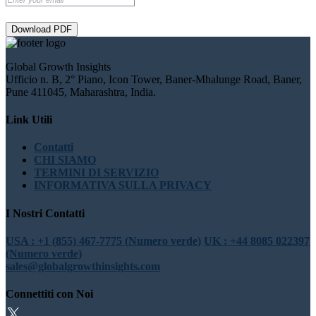
Download PDF
Global Growth Insights
Ufficio n. B, 2° Piano, Icon Tower, Baner-Mhalunge Road, Baner,
Pune 411045, Maharashtra, India.
Link Utili
Contatti
CHI SIAMO
TERMINI DI SERVIZIO
INFORMATIVA SULLA PRIVACY
I Nostri Contatti
USA : +1 (855) 467-7775 (Numero verde)
UK : +44 8085 022397
(Numero verde)
sales@globalgrowthinsights.com
Connettiti con Noi