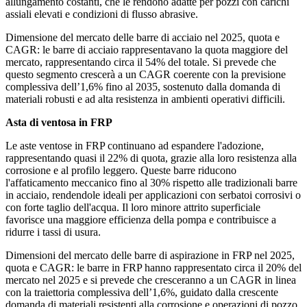
allungamento costanti, che le rendono adatte per pozzi con carichi
assiali elevati e condizioni di flusso abrasive.
Dimensione del mercato delle barre di acciaio nel 2025, quota e
CAGR: le barre di acciaio rappresentavano la quota maggiore del
mercato, rappresentando circa il 54% del totale. Si prevede che
questo segmento crescerà a un CAGR coerente con la previsione
complessiva dell’1,6% fino al 2035, sostenuto dalla domanda di
materiali robusti e ad alta resistenza in ambienti operativi difficili.
Asta di ventosa in FRP
Le aste ventose in FRP continuano ad espandere l'adozione,
rappresentando quasi il 22% di quota, grazie alla loro resistenza alla
corrosione e al profilo leggero. Queste barre riducono
l'affaticamento meccanico fino al 30% rispetto alle tradizionali barre
in acciaio, rendendole ideali per applicazioni con serbatoi corrosivi o
con forte taglio dell'acqua. Il loro minore attrito superficiale
favorisce una maggiore efficienza della pompa e contribuisce a
ridurre i tassi di usura.
Dimensioni del mercato delle barre di aspirazione in FRP nel 2025,
quota e CAGR: le barre in FRP hanno rappresentato circa il 20% del
mercato nel 2025 e si prevede che cresceranno a un CAGR in linea
con la traiettoria complessiva dell’1,6%, guidato dalla crescente
domanda di materiali resistenti alla corrosione e operazioni di pozzo