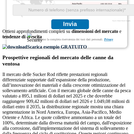
USD 322.23 M
36%
USD 125.31 M
14%
Invia
Ottieni approfondimenti completi su
dimensioni del mercato
e
tendenze di crescita
Garantiamo la completa riservatezza dei tuoi dati personali.
Privacy
Scarica esempio GRATUITO
Prospettive regionali del mercato delle canne da
ventosa
Il mercato delle Sucker Rod riflette prestazioni regionali
differenziate supportate dall’espansione della produzione,
dall’innovazione dei materiali e dalla crescente ottimizzazione del
sollevamento artificiale. Con il mercato globale delle canne da pesca
valutato a 895,1 milioni di dollari nel 2025 e che dovrebbe
raggiungere 909,42 milioni di dollari nel 2026 e 1.049,08 milioni di
dollari entro il 2035, la distribuzione regionale mostra una chiara
segmentazione in Nord America, Europa, Asia-Pacifico, Medio
Oriente e Africa. Le quote collettive ammontano a un totale del
100%, determinate dalla diversa maturità del campo, dall'esposizione
alla corrosione, dall'implementazione del sistema di sollevamento e
dalla frequenza del ciclo di sostituzione. Queste regioni continuano