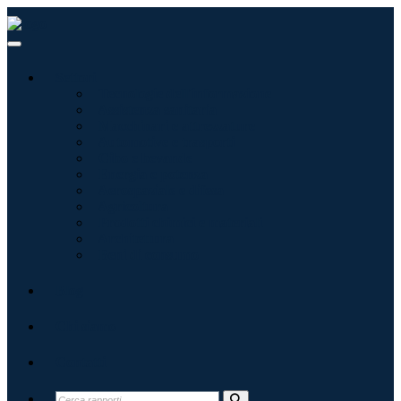
Settori
Tecnologie dell'informazione
Assistenza sanitaria
Macchinari e attrezzature
Automotive e trasporti
Cibo e bevande
Energia e potenza
Aerospaziale e difesa
Agricoltura
Prodotti chimici e materiali
Architettura
Beni di consumo
Blog
Chi siamo
Contatti