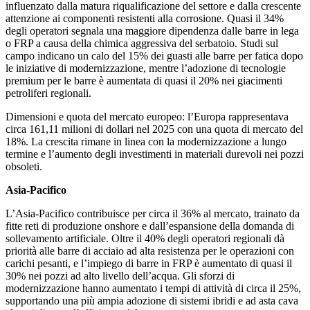
influenzato dalla matura riqualificazione del settore e dalla crescente
attenzione ai componenti resistenti alla corrosione. Quasi il 34%
degli operatori segnala una maggiore dipendenza dalle barre in lega
o FRP a causa della chimica aggressiva del serbatoio. Studi sul
campo indicano un calo del 15% dei guasti alle barre per fatica dopo
le iniziative di modernizzazione, mentre l’adozione di tecnologie
premium per le barre è aumentata di quasi il 20% nei giacimenti
petroliferi regionali.
Dimensioni e quota del mercato europeo: l’Europa rappresentava
circa 161,11 milioni di dollari nel 2025 con una quota di mercato del
18%. La crescita rimane in linea con la modernizzazione a lungo
termine e l’aumento degli investimenti in materiali durevoli nei pozzi
obsoleti.
Asia-Pacifico
L’Asia-Pacifico contribuisce per circa il 36% al mercato, trainato da
fitte reti di produzione onshore e dall’espansione della domanda di
sollevamento artificiale. Oltre il 40% degli operatori regionali dà
priorità alle barre di acciaio ad alta resistenza per le operazioni con
carichi pesanti, e l’impiego di barre in FRP è aumentato di quasi il
30% nei pozzi ad alto livello dell’acqua. Gli sforzi di
modernizzazione hanno aumentato i tempi di attività di circa il 25%,
supportando una più ampia adozione di sistemi ibridi e ad asta cava