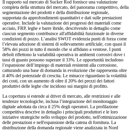
Il rapporto sul mercato di Sucker Rod fornisce una valutazione
completa della struttura del mercato, del panorama competitivo, della
segmentazione dei prodotti e della distribuzione regionale,
supportata da approfondimenti quantitativi e dati sulle prestazioni
operative. Include la valutazione dei progressi dei materiali come
acciaio, FRP, leghe e barre ibride, descrivendo in dettaglio come
ciascun segmento contribuisce all'affidabilità funzionale in diverse
condizioni di pozzo. L’analisi SWOT evidenzia punti di forza come
l’elevata adozione di sistemi di sollevamento artificiale, con quasi il
58% dei pozzi in tutto il mondo che si affidano a ventose. I punti
deboli riflettono la variabilità operativa in ambienti corrosivi dove i
tassi di guasto possono superare il 33%. Le opportunità includono
l’espansione dell’impiego di materiali resistenti alla corrosione,
catturando una base di domanda in evoluzione che rappresenta oltre
il 40% del potenziale di crescita. Le minacce riguardano la volatilità
dei costi, con un aumento di oltre il 20% dei prezzi dei fattori
produttivi delle leghe che incidono sui margini di profitto.
La copertura si estende ai driver di mercato, alle restrizioni e alle
tendenze tecnologiche, inclusa l’integrazione del monitoraggio
digitale adottata da circa il 25% degli operatori. La profilazione
competitiva descrive in dettaglio i principali produttori e le loro
iniziative strategiche nello sviluppo del prodotto, nell'ottimizzazione
delle prestazioni e nell'espansione della catena di fornitura. La
distribuzione della domanda regionale viene analizzata in Nord