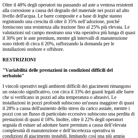
Oltre il 48% degli operatori sta passando ad aste a ventosa resistenti
alla corrosione a causa del degrado del materiale nei pozzi ad alto
livello dell'acqua. Le barre composite e a base di leghe stanno
registrando una crescita di oltre il 35% nell’adozione, poiché
forniscono una resistenza alla trazione fino al 25% più elevata. Le
valutazioni sul campo mostrano una vita operativa più lunga di quasi
il 30% per le aste premium, mentre gli intervalli di manutenzione
sono ridotti di circa il 20%, rafforzando la domanda per le
installazioni onshore e offshore.
RESTRIZIONI
"Variabilità delle prestazioni in condizioni difficili del
serbatoio"
I vincoli operativi negli ambienti difficili dei giacimenti rimangono
un ostacolo significativo, con circa il 33% dei guasti legati alle barre
che si verificano in pozzi ad alta temperatura o abrasivi. Le
installazioni in pozzi profondi subiscono un'usura maggiore di quasi
il 28% a causa dell'aumento dello stress da carico assiale, mentre i
pozzi con un flusso di particolato eccessivo subiscono una perdita di
prestazioni di quasi il 18%. Inoltre, oltre il 22% degli operatori
segnala di esitare ad adottare barre premium a causa dell’elevata
complessità di manutenzione e dell’incertezza operativa in
condizioni di giacimento instabili, limitando così una più ampia