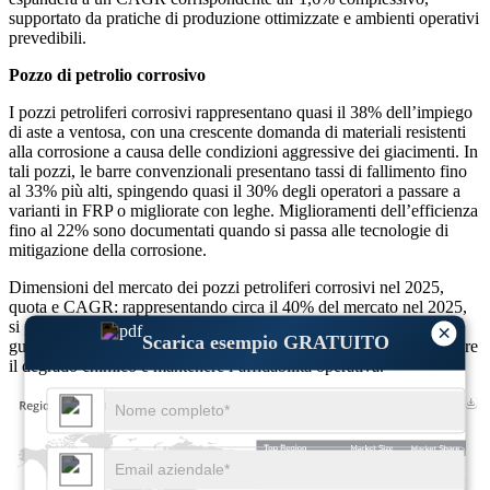
supportato da pratiche di produzione ottimizzate e ambienti operativi
prevedibili.
Pozzo di petrolio corrosivo
I pozzi petroliferi corrosivi rappresentano quasi il 38% dell’impiego
di aste a ventosa, con una crescente domanda di materiali resistenti
alla corrosione a causa delle condizioni aggressive dei giacimenti. In
tali pozzi, le barre convenzionali presentano tassi di fallimento fino
al 33% più alti, spingendo quasi il 30% degli operatori a passare a
varianti in FRP o migliorate con leghe. Miglioramenti dell’efficienza
fino al 22% sono documentati quando si passa alle tecnologie di
mitigazione della corrosione.
Dimensioni del mercato dei pozzi petroliferi corrosivi nel 2025,
quota e CAGR: rappresentando circa il 40% del mercato nel 2025,
si prevede che questo segmento crescerà a un CAGR dell’1,6%,
×
Scarica esempio GRATUITO
guidato dalla crescente necessità di materiali avanzati per contrastare
il degrado chimico e mantenere l’affidabilità operativa.
USD 286.43 M
32%
USD 161.11 M
18%