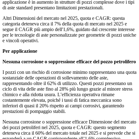
applicazione è in aumento in strutture di pozzi complesse dove i tipi
di aste standard presentano limitazioni prestazionali.
Altri Dimensioni del mercato nel 2025, quota e CAGR: questa
categoria deteneva circa il 7% della quota di mercato nel 2025 e
segue il CAGR più ampio dell'1,6%, guidato dal crescente interesse
per le tecnologie di aste personalizzate per geometrie di pozzi uniche
e vincoli operativi.
Per applicazione
Nessuna corrosione o soppressione efficace del pozzo petrolifero
I pozzi con un rischio di corrosione minimo rappresentano una quota
sostanziale delle operazioni di sollevamento delle aste,
rappresentando oltre il 62% di utilizzo. Questi pozzi presentano un
ciclo di vita delle aste fino al 28% più lungo grazie al minore stress
chimico e alla ridotta usura. L’efficienza operativa rimane
costantemente elevata, poiché i tassi di fatica meccanica sono
inferiori di quasi il 20% rispetto ai campi corrosivi, garantendo
prestazioni di pompaggio stabili.
Nessuna corrosione o soppressione efficace Dimensione del mercato
dei pozzi petroliferi nel 2025, quota e CAGR: questo segmento
deteneva circa il 60% del mercato totale nel 2025 e si prevede che si
espanderà a un CAGR corrispondente all’1,6% complessivo,