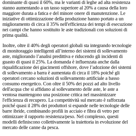
dominante di quasi il 60%, ma le varianti di leghe ad alta resistenza
stanno aumentando a un tasso superiore al 20% a causa della loro
maggiore durata a fatica e del minore onere di manutenzione. Le
iniziative di ottimizzazione della produzione hanno portato a un
miglioramento di circa il 35% nell'efficienza dei tempi di esecuzione
nei campi che hanno sostituito le aste tradizionali con soluzioni di
prima qualità.
Inoltre, oltre il 40% degli operatori globali sta integrando tecnologie
di monitoraggio intelligenti all’interno dei sistemi di sollevamento
aste, migliorando l’analisi predittiva e riducendo gli incidenti di
guasto di quasi il 25%. La domanda è influenzata anche dalla
riqualificazione dei giacimenti offshore, dove l’adozione dei sistemi
di sollevamento a barra è aumentata di circa il 18% poiché gli
operatori cercano soluzioni di sollevamento artificiale a basso
consumo energetico. Con oltre il 50% dei pozzi ad alto livello
dell'acqua che si affidano al sollevamento delle aste, le aste a
ventosa mantengono una posizione critica nel massimizzare
l'efficienza di recupero. La competitività sul mercato è rafforzata
poiché quasi il 28% dei produttori si espande nelle tecnologie delle
barre ibride, combinando profili in acciaio e fibra di vetro per
ottimizzare il rapporto resistenza/peso. Nel complesso, questi
modelli definiscono collettivamente la traiettoria in evoluzione del
mercato delle canne da pesca.