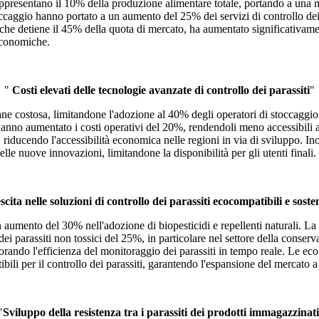
appresentano il 10% della produzione alimentare totale, portando a una m
occaggio hanno portato a un aumento del 25% dei servizi di controllo dei p
 che detiene il 45% della quota di mercato, ha aumentato significativame
 economiche.
"
Costi elevati delle tecnologie avanzate di controllo dei parassiti
"
e costosa, limitandone l'adozione al 40% degli operatori di stoccaggio s
hanno aumentato i costi operativi del 20%, rendendoli meno accessibili al
riducendo l'accessibilità economica nelle regioni in via di sviluppo. Inol
lle nuove innovazioni, limitandone la disponibilità per gli utenti finali.
cita nelle soluzioni di controllo dei parassiti ecocompatibili e sosten
n aumento del 30% nell'adozione di biopesticidi e repellenti naturali. La
 parassiti non tossici del 25%, in particolare nel settore della conserva
orando l'efficienza del monitoraggio dei parassiti in tempo reale. Le 
li per il controllo dei parassiti, garantendo l'espansione del mercato 
"
Sviluppo della resistenza tra i parassiti dei prodotti immagazzinati