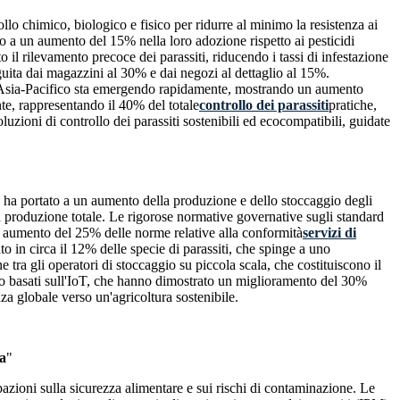
llo chimico, biologico e fisico per ridurre al minimo la resistenza ai
ato a un aumento del 15% nella loro adozione rispetto ai pesticidi
o il rilevamento precoce dei parassiti, riducendo i tassi di infestazione
uita dai magazzini al 30% e dai negozi al dettaglio al 15%.
l'Asia-Pacifico sta emergendo rapidamente, mostrando un aumento
te, rappresentando il 40% del totale
controllo dei parassiti
pratiche,
uzioni di controllo dei parassiti sostenibili ed ecocompatibili, guidate
 ha portato a un aumento della produzione e dello stoccaggio degli
la produzione totale. Le rigorose normative governative sugli standard
te aumento del 25% delle norme relative alla conformità
servizi di
ato in circa il 12% delle specie di parassiti, che spinge a uno
e tra gli operatori di stoccaggio su piccola scala, che costituiscono il
io basati sull'IoT, che hanno dimostrato un miglioramento del 30%
za globale verso un'agricoltura sostenibile.
a
"
azioni sulla sicurezza alimentare e sui rischi di contaminazione. Le