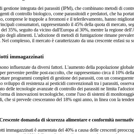
di gestione integrata dei parassiti (IPM), che combinano metodi di contro
agenti di controllo biologico, come parassitoidi e predatori, che ha port
gio, comprese le trappole a feromoni e il telerilevamento, hanno migliorat
incipali consumatori, rappresentando il 45% della quota di mercato, seg
o del 35%, seguito da vicino dall'Europa al 30%, mentre la regione del
gio degli alimenti. L'adozione di metodi di fumigazione rimane prevalen
Nel complesso, il mercato è caratterizzato da una crescente enfasi su sol
dotti immagazzinati
ono influenzate da diversi fattori. L'aumento della popolazione globale
i per prevenire perdite post-raccolto, che rappresentano circa il 10% del
adottare programmi completi di gestione dei parassiti, con un conseguen
lo sviluppo di resistenza ai pesticidi convenzionali tra i parassiti, osserv
ato delle tecnologie avanzate di controllo dei parassiti ne limita l'adozion
forma di innovazioni tecnologiche, come l'uso di sistemi di monitoragg
cidi, che si prevede cresceranno del 18% ogni anno, in linea con la tenden
Crescente domanda di sicurezza alimentare e conformità normativ
odotti immagazzinati è aumentata del 40% a causa delle crescenti preoccup