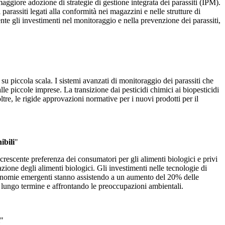
aggiore adozione di strategie di gestione integrata dei parassiti (IPM).
arassiti legati alla conformità nei magazzini e nelle strutture di
nte gli investimenti nel monitoraggio e nella prevenzione dei parassiti,
u piccola scala. I sistemi avanzati di monitoraggio dei parassiti che
le piccole imprese. La transizione dai pesticidi chimici ai biopesticidi
tre, le rigide approvazioni normative per i nuovi prodotti per il
ibili
"
 crescente preferenza dei consumatori per gli alimenti biologici e privi
zione degli alimenti biologici. Gli investimenti nelle tecnologie di
economie emergenti stanno assistendo a un aumento del 20% delle
a lungo termine e affrontando le preoccupazioni ambientali.
"