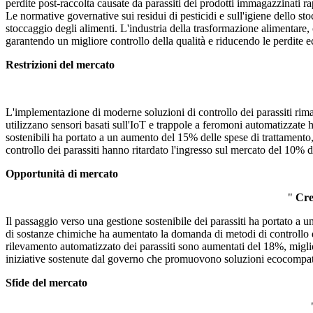
perdite post-raccolta causate da parassiti dei prodotti immagazzinati r
Le normative governative sui residui di pesticidi e sull'igiene dello st
stoccaggio degli alimenti. L'industria della trasformazione alimentare,
garantendo un migliore controllo della qualità e riducendo le perdite
Restrizioni del mercato
L'implementazione di moderne soluzioni di controllo dei parassiti riman
utilizzano sensori basati sull'IoT e trappole a feromoni automatizzate 
sostenibili ha portato a un aumento del 15% delle spese di trattamento, 
controllo dei parassiti hanno ritardato l'ingresso sul mercato del 10% de
Opportunità di mercato
"
Cres
Il passaggio verso una gestione sostenibile dei parassiti ha portato a u
di sostanze chimiche ha aumentato la domanda di metodi di controllo dei
rilevamento automatizzato dei parassiti sono aumentati del 18%, migli
iniziative sostenute dal governo che promuovono soluzioni ecocompatibi
Sfide del mercato