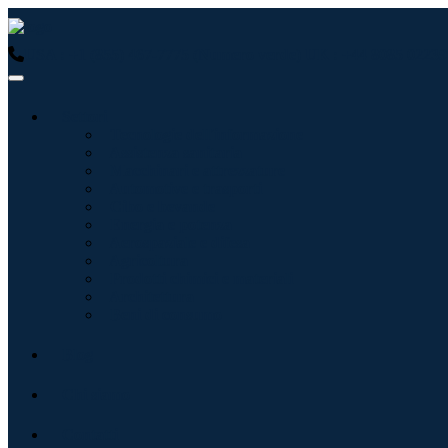
USA : +1 (855) 467-7775 (Numero verde)
UK : +44 8085 02239
Settori
Tecnologie dell'informazione
Assistenza sanitaria
Macchinari e attrezzature
Automotive e trasporti
Cibo e bevande
Energia e potenza
Aerospaziale e difesa
Agricoltura
Prodotti chimici e materiali
Architettura
Beni di consumo
Blog
Chi siamo
Contatti