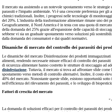
Il mercato sta assistendo a un notevole spostamento verso le strategie 
parassiti e l'impatto ambientale. Vi è una crescente preferenza per gli 
chimici tradizionali. Inoltre, i progressi nelle tecnologie di monitorag
del 20%. L'industria della trasformazione alimentare rimane uno dei pr
Geograficamente, il Nord America è in testa con una quota di mercat
della domanda del 25% grazie all'espansione delle capacità di stoccag
sebbene vi sia un graduale spostamento verso soluzioni più sostenibili. 
dalla domanda dei consumatori e dai quadri normativi.
Dinamiche di mercato del controllo dei parassiti dei pro
Le dinamiche del mercato Disinfestazione dei prodotti immagazzinati s
alimenti, rendendo necessarie misure efficaci di controllo dei parassit
di sicurezza alimentare hanno costretto le strutture di stoccaggio ad 
disinfestazione
. Tuttavia, il mercato si trova ad affrontare sfide come 
spostamento verso metodi di controllo alternativi. Inoltre, il costo elev
40% del mercato. Nonostante queste sfide, esistono opportunità sotto 
nell'efficienza del rilevamento dei parassiti, e lo sviluppo di biopesti
Fattori di crescita del mercato
"
La domanda di soluzioni efficaci per il controllo dei parassiti dei pr