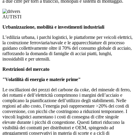
a due cifre per torri a traliccio, monopali e sistemi di montaggio.
AUTISTI
Urbanizzazione, mobilità e investimenti industriali
L’edilizia urbana, i parchi logistici, le piattaforme per veicoli elettrici,
la costruzione ferroviaria/navale e le apparecchiature di processo
guidano collettivamente oltre il 70% del consumo globale di acciaio,
rafforzando la domanda di famiglie di acciai piatti, lunghi,
inossidabili e per utensili.
Restrizioni del mercato
"Volatilità di energia e materie prime"
Le oscillazioni dei prezzi del carbone da coke, del minerale di ferro,
dei rottami e dell’elettricità comprimono i margini dell’acciaio e
complicano la pianificazione dell’utilizzo degli stabilimenti. Nelle
regioni ad alto costo, l’energia può rappresentare >20% dei costi di
conversione, con picchi che costringono a riduzioni temporanee. I
vincoli logistici aumentano i costi di consegna di cifre singole
elevate durante i picchi di congestione. Questi fattori riducono la
visibilità dei contratti per distributori e OEM, spingendo ad
atteggiamenti conservativi in ​​materia di scorte e a cicli di