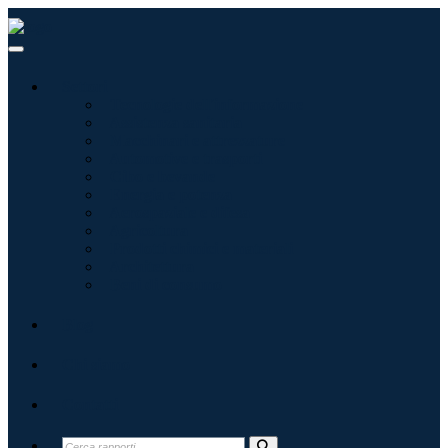
Settori
Tecnologie dell'informazione
Assistenza sanitaria
Macchinari e attrezzature
Automotive e trasporti
Cibo e bevande
Energia e potenza
Aerospaziale e difesa
Agricoltura
Prodotti chimici e materiali
Architettura
Beni di consumo
Blog
Chi siamo
Contatti