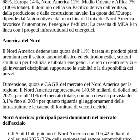
68%, Europa 14%, Nord America 11%, Medio Oriente e Africa 7%
(100% totale). Il dominio dell’Asia-Pacifico deriva dall’edilizia,
dalla produzione e dalla costruzione navale; La quota dell’Europa
dipende dall’automotive e dai macchinari; Il mix del Nord America
favorisce l’automotive, l’energia e l’edilizia; La crescita di MEA è in
linea con i progetti infrastrutturali ed energetici.
America del Nord
Il Nord America detiene una quota dell’11%, basata su prodotti piatti
premium per il settore automobilistico ed elettrodomestici, sezioni
strutturali per l’edilizia e tubolari energetici. Le reti di centri servizi e
gli inventari disciplinati supportano la stabilità e la disponibilità dei
prezzi.
Dimensione, quota e CAGR del mercato del Nord America per la
regione. Il Nord America rappresentava 140,56 miliardi di dollari nel
2025, pari all’11% del mercato totale, con una crescita prevista del
3,1% fino al 2034 per quanto riguarda gli aggiornamenti delle
infrastrutture e le catene di fornitura di veicoli elettrici.
Nord America: principali paesi dominanti nel mercato
dell'acciaio
Gli Stati Uniti guidano il Nord America con 105,42 miliardi di
dollari nel 2025 (75% della regione) nel settore automobilistico,