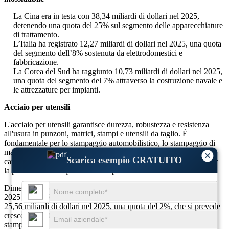
La Cina era in testa con 38,34 miliardi di dollari nel 2025,
detenendo una quota del 25% sul segmento delle apparecchiature
di trattamento.
L’Italia ha registrato 12,27 miliardi di dollari nel 2025, una quota
del segmento dell’8% sostenuta da elettrodomestici e
fabbricazione.
La Corea del Sud ha raggiunto 10,73 miliardi di dollari nel 2025,
una quota del segmento del 7% attraverso la costruzione navale e
le attrezzature per impianti.
Acciaio per utensili
L'acciaio per utensili garantisce durezza, robustezza e resistenza
all'usura in punzoni, matrici, stampi e utensili da taglio. È
fondamentale per lo stampaggio automobilistico, lo stampaggio di
materie plastiche e la lavorazione meccanica di precisione, con le
×
Scarica esempio GRATUITO
categorie di lavorazione a caldo e ad alta velocità fondamentali per
la produttività e la qualità della superficie.
Dimensione del mercato Acciaio per utensili, quota dei ricavi nel
2025 e CAGR per Acciaio per utensili. Tool Steel ha raggiunto i
25,56 miliardi di dollari nel 2025, una quota del 2%, che si prevede
crescerà a un CAGR del 3,1% sulle spese in conto capitale per
stampi/matrici e sull'intensità di lavorazione.