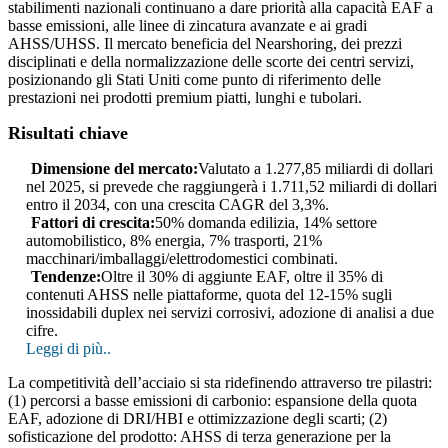
stabilimenti nazionali continuano a dare priorità alla capacità EAF a
basse emissioni, alle linee di zincatura avanzate e ai gradi
AHSS/UHSS. Il mercato beneficia del Nearshoring, dei prezzi
disciplinati e della normalizzazione delle scorte dei centri servizi,
posizionando gli Stati Uniti come punto di riferimento delle
prestazioni nei prodotti premium piatti, lunghi e tubolari.
Risultati chiave
Dimensione del mercato:
Valutato a 1.277,85 miliardi di dollari
nel 2025, si prevede che raggiungerà i 1.711,52 miliardi di dollari
entro il 2034, con una crescita CAGR del 3,3%.
Fattori di crescita:
50% domanda edilizia, 14% settore
automobilistico, 8% energia, 7% trasporti, 21%
macchinari/imballaggi/elettrodomestici combinati.
Tendenze:
Oltre il 30% di aggiunte EAF, oltre il 35% di
contenuti AHSS nelle piattaforme, quota del 12-15% sugli
inossidabili duplex nei servizi corrosivi, adozione di analisi a due
cifre.
Leggi di più..
La competitività dell’acciaio si sta ridefinendo attraverso tre pilastri:
(1) percorsi a basse emissioni di carbonio: espansione della quota
EAF, adozione di DRI/HBI e ottimizzazione degli scarti; (2)
sofisticazione del prodotto: AHSS di terza generazione per la