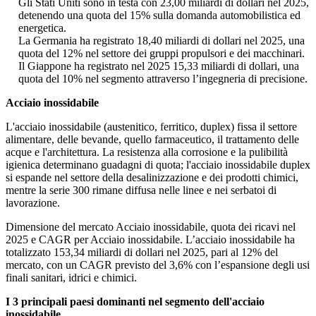
Gli Stati Uniti sono in testa con 23,00 miliardi di dollari nel 2025,
detenendo una quota del 15% sulla domanda automobilistica ed
energetica.
La Germania ha registrato 18,40 miliardi di dollari nel 2025, una
quota del 12% nel settore dei gruppi propulsori e dei macchinari.
Il Giappone ha registrato nel 2025 15,33 miliardi di dollari, una
quota del 10% nel segmento attraverso l’ingegneria di precisione.
Acciaio inossidabile
L'acciaio inossidabile (austenitico, ferritico, duplex) fissa il settore
alimentare, delle bevande, quello farmaceutico, il trattamento delle
acque e l'architettura. La resistenza alla corrosione e la pulibilità
igienica determinano guadagni di quota; l'acciaio inossidabile duplex
si espande nel settore della desalinizzazione e dei prodotti chimici,
mentre la serie 300 rimane diffusa nelle linee e nei serbatoi di
lavorazione.
Dimensione del mercato Acciaio inossidabile, quota dei ricavi nel
2025 e CAGR per Acciaio inossidabile. L’acciaio inossidabile ha
totalizzato 153,34 miliardi di dollari nel 2025, pari al 12% del
mercato, con un CAGR previsto del 3,6% con l’espansione degli usi
finali sanitari, idrici e chimici.
I 3 principali paesi dominanti nel segmento dell'acciaio
inossidabile