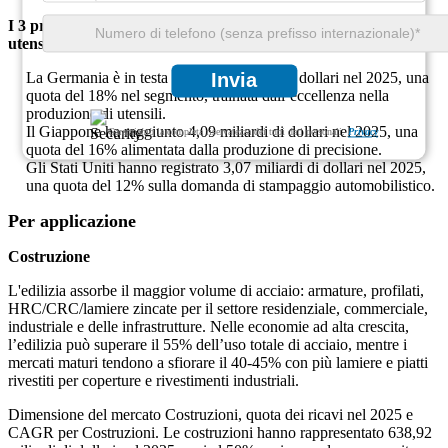
I 3 principali paesi dominanti nel segmento degli acciai per
utensili
La Germania è in testa con 4,60 miliardi di dollari nel 2025, una
Invia
quota del 18% nel segmento, trainata dall’eccellenza nella
produzione di utensili.
Il Giappone ha raggiunto 4,09 miliardi di dollari nel 2025, una
Garantiamo la completa riservatezza dei tuoi dati personali.
Privacy
quota del 16% alimentata dalla produzione di precisione.
Gli Stati Uniti hanno registrato 3,07 miliardi di dollari nel 2025,
una quota del 12% sulla domanda di stampaggio automobilistico.
Per applicazione
Costruzione
L'edilizia assorbe il maggior volume di acciaio: armature, profilati,
HRC/CRC/lamiere zincate per il settore residenziale, commerciale,
industriale e delle infrastrutture. Nelle economie ad alta crescita,
l’edilizia può superare il 55% dell’uso totale di acciaio, mentre i
mercati maturi tendono a sfiorare il 40-45% con più lamiere e piatti
rivestiti per coperture e rivestimenti industriali.
Dimensione del mercato Costruzioni, quota dei ricavi nel 2025 e
CAGR per Costruzioni. Le costruzioni hanno rappresentato 638,92