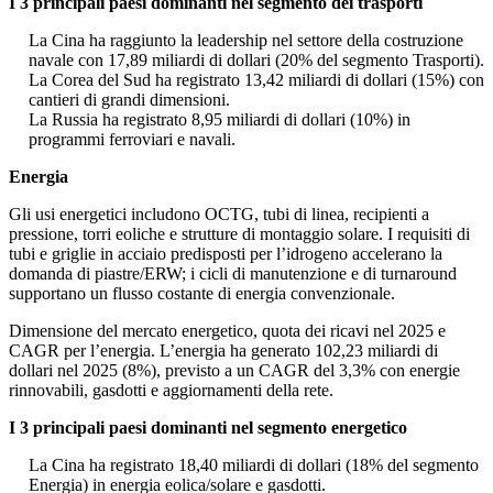
I 3 principali paesi dominanti nel segmento dei trasporti
La Cina ha raggiunto la leadership nel settore della costruzione
navale con 17,89 miliardi di dollari (20% del segmento Trasporti).
La Corea del Sud ha registrato 13,42 miliardi di dollari (15%) con
cantieri di grandi dimensioni.
La Russia ha registrato 8,95 miliardi di dollari (10%) in
programmi ferroviari e navali.
Energia
Gli usi energetici includono OCTG, tubi di linea, recipienti a
pressione, torri eoliche e strutture di montaggio solare. I requisiti di
tubi e griglie in acciaio predisposti per l’idrogeno accelerano la
domanda di piastre/ERW; i cicli di manutenzione e di turnaround
supportano un flusso costante di energia convenzionale.
Dimensione del mercato energetico, quota dei ricavi nel 2025 e
CAGR per l’energia. L’energia ha generato 102,23 miliardi di
dollari nel 2025 (8%), previsto a un CAGR del 3,3% con energie
rinnovabili, gasdotti e aggiornamenti della rete.
I 3 principali paesi dominanti nel segmento energetico
La Cina ha registrato 18,40 miliardi di dollari (18% del segmento
Energia) in energia eolica/solare e gasdotti.