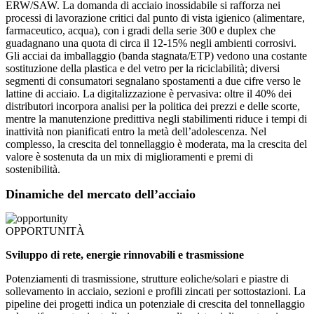
ERW/SAW. La domanda di acciaio inossidabile si rafforza nei
processi di lavorazione critici dal punto di vista igienico (alimentare,
farmaceutico, acqua), con i gradi della serie 300 e duplex che
guadagnano una quota di circa il 12-15% negli ambienti corrosivi.
Gli acciai da imballaggio (banda stagnata/ETP) vedono una costante
sostituzione della plastica e del vetro per la riciclabilità; diversi
segmenti di consumatori segnalano spostamenti a due cifre verso le
lattine di acciaio. La digitalizzazione è pervasiva: oltre il 40% dei
distributori incorpora analisi per la politica dei prezzi e delle scorte,
mentre la manutenzione predittiva negli stabilimenti riduce i tempi di
inattività non pianificati entro la metà dell’adolescenza. Nel
complesso, la crescita del tonnellaggio è moderata, ma la crescita del
valore è sostenuta da un mix di miglioramenti e premi di
sostenibilità.
Dinamiche del mercato dell’acciaio
OPPORTUNITÀ
Sviluppo di rete, energie rinnovabili e trasmissione
Potenziamenti di trasmissione, strutture eoliche/solari e piastre di
sollevamento in acciaio, sezioni e profili zincati per sottostazioni. La
pipeline dei progetti indica un potenziale di crescita del tonnellaggio