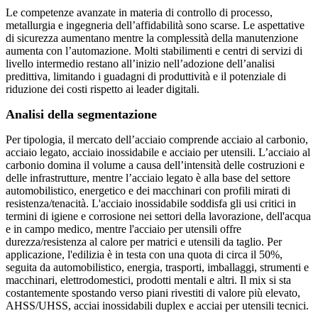
Le competenze avanzate in materia di controllo di processo,
metallurgia e ingegneria dell’affidabilità sono scarse. Le aspettative
di sicurezza aumentano mentre la complessità della manutenzione
aumenta con l’automazione. Molti stabilimenti e centri di servizi di
livello intermedio restano all’inizio nell’adozione dell’analisi
predittiva, limitando i guadagni di produttività e il potenziale di
riduzione dei costi rispetto ai leader digitali.
Analisi della segmentazione
Per tipologia, il mercato dell’acciaio comprende acciaio al carbonio,
acciaio legato, acciaio inossidabile e acciaio per utensili. L’acciaio al
carbonio domina il volume a causa dell’intensità delle costruzioni e
delle infrastrutture, mentre l’acciaio legato è alla base del settore
automobilistico, energetico e dei macchinari con profili mirati di
resistenza/tenacità. L'acciaio inossidabile soddisfa gli usi critici in
termini di igiene e corrosione nei settori della lavorazione, dell'acqua
e in campo medico, mentre l'acciaio per utensili offre
durezza/resistenza al calore per matrici e utensili da taglio. Per
applicazione, l'edilizia è in testa con una quota di circa il 50%,
seguita da automobilistico, energia, trasporti, imballaggi, strumenti e
macchinari, elettrodomestici, prodotti mentali e altri. Il mix si sta
costantemente spostando verso piani rivestiti di valore più elevato,
AHSS/UHSS, acciai inossidabili duplex e acciai per utensili tecnici.