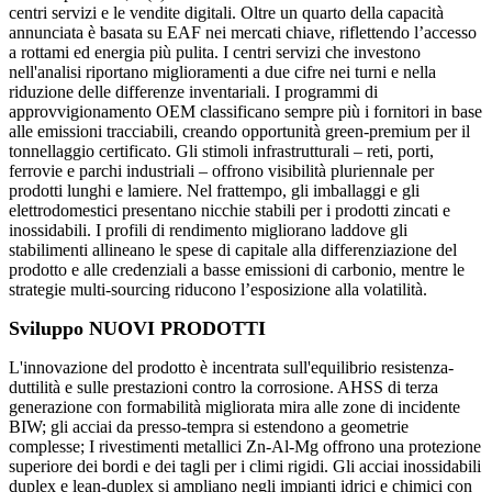
centri servizi e le vendite digitali. Oltre un quarto della capacità
annunciata è basata su EAF nei mercati chiave, riflettendo l’accesso
a rottami ed energia più pulita. I centri servizi che investono
nell'analisi riportano miglioramenti a due cifre nei turni e nella
riduzione delle differenze inventariali. I programmi di
approvvigionamento OEM classificano sempre più i fornitori in base
alle emissioni tracciabili, creando opportunità green-premium per il
tonnellaggio certificato. Gli stimoli infrastrutturali – reti, porti,
ferrovie e parchi industriali – offrono visibilità pluriennale per
prodotti lunghi e lamiere. Nel frattempo, gli imballaggi e gli
elettrodomestici presentano nicchie stabili per i prodotti zincati e
inossidabili. I profili di rendimento migliorano laddove gli
stabilimenti allineano le spese di capitale alla differenziazione del
prodotto e alle credenziali a basse emissioni di carbonio, mentre le
strategie multi-sourcing riducono l’esposizione alla volatilità.
Sviluppo NUOVI PRODOTTI
L'innovazione del prodotto è incentrata sull'equilibrio resistenza-
duttilità e sulle prestazioni contro la corrosione. AHSS di terza
generazione con formabilità migliorata mira alle zone di incidente
BIW; gli acciai da presso-tempra si estendono a geometrie
complesse; I rivestimenti metallici Zn-Al-Mg offrono una protezione
superiore dei bordi e dei tagli per i climi rigidi. Gli acciai inossidabili
duplex e lean-duplex si ampliano negli impianti idrici e chimici con