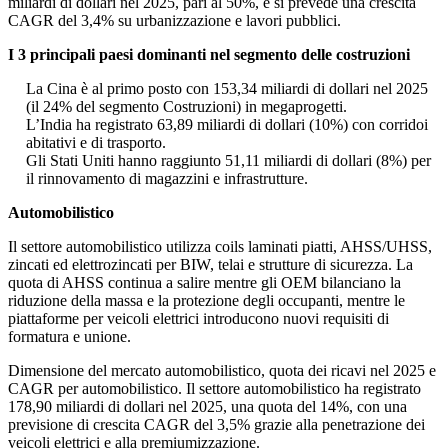
miliardi di dollari nel 2025, pari al 50%, e si prevede una crescita
CAGR del 3,4% su urbanizzazione e lavori pubblici.
I 3 principali paesi dominanti nel segmento delle costruzioni
La Cina è al primo posto con 153,34 miliardi di dollari nel 2025
(il 24% del segmento Costruzioni) in megaprogetti.
L’India ha registrato 63,89 miliardi di dollari (10%) con corridoi
abitativi e di trasporto.
Gli Stati Uniti hanno raggiunto 51,11 miliardi di dollari (8%) per
il rinnovamento di magazzini e infrastrutture.
Automobilistico
Il settore automobilistico utilizza coils laminati piatti, AHSS/UHSS,
zincati ed elettrozincati per BIW, telai e strutture di sicurezza. La
quota di AHSS continua a salire mentre gli OEM bilanciano la
riduzione della massa e la protezione degli occupanti, mentre le
piattaforme per veicoli elettrici introducono nuovi requisiti di
formatura e unione.
Dimensione del mercato automobilistico, quota dei ricavi nel 2025 e
CAGR per automobilistico. Il settore automobilistico ha registrato
178,90 miliardi di dollari nel 2025, una quota del 14%, con una
previsione di crescita CAGR del 3,5% grazie alla penetrazione dei
veicoli elettrici e alla premiumizzazione.