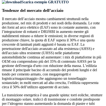
Scarica esempio GRATUITO
Tendenze del mercato dell’acciaio
Il mercato dell’acciaio mostra cambiamenti strutturali nella
produzione, nel mix di prodotti e nei nodi della domanda. Le rotte
dei forni ad arco elettrico (EAF) sono in costante aumento, con
l’integrazione di rottami e DRI/HBI in aumento mentre gli
stabilimenti mirano a ridurre le emissioni; in diverse regioni di
produzione chiave, la quota di EAF supera il 30% e una quota
crescente di laminati piatti aggiunti è basata su EAF. La
penetrazione dell'acciaio avanzato ad alta resistenza (AHSS) e
dell'acciaio ultra resistente (UHSS) nelle piattaforme
automobilistiche continua ad aumentare: i mix di piattaforme in più
OEM ora comprendono più del 35% di contenuto AHSS per la
gestione dell'energia d'urto con riduzione della massa. L’edilizia
rimane il principale bacino di accumulo dei prodotti lunghi e del
tondo per cemento armato, con megaprogetti e
logistica/magazzinaggio che aggiungono un tonnellaggio
sostanziale; in molti mercati ad alta crescita, l’edilizia rappresenta
circa il 50% dell’utilizzo apparente di acciaio.
La transizione energetica è una grande spinta: torri eoliche, strutture
di montaggio solare, tralicci di trasmissione e condotte predisposte
per l’idrogeno stanno aumentando la domanda di piastre e tubi