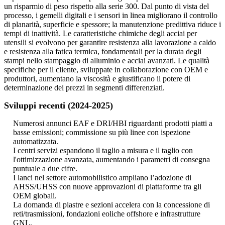
un risparmio di peso rispetto alla serie 300. Dal punto di vista del
processo, i gemelli digitali e i sensori in linea migliorano il controllo
di planarità, superficie e spessore; la manutenzione predittiva riduce i
tempi di inattività. Le caratteristiche chimiche degli acciai per
utensili si evolvono per garantire resistenza alla lavorazione a caldo
e resistenza alla fatica termica, fondamentali per la durata degli
stampi nello stampaggio di alluminio e acciai avanzati. Le qualità
specifiche per il cliente, sviluppate in collaborazione con OEM e
produttori, aumentano la viscosità e giustificano il potere di
determinazione dei prezzi in segmenti differenziati.
Sviluppi recenti (2024-2025)
Numerosi annunci EAF e DRI/HBI riguardanti prodotti piatti a
basse emissioni; commissione su più linee con ispezione
automatizzata.
I centri servizi espandono il taglio a misura e il taglio con
l'ottimizzazione avanzata, aumentando i parametri di consegna
puntuale a due cifre.
I lanci nel settore automobilistico ampliano l’adozione di
AHSS/UHSS con nuove approvazioni di piattaforme tra gli
OEM globali.
La domanda di piastre e sezioni accelera con la concessione di
reti/trasmissioni, fondazioni eoliche offshore e infrastrutture
GNL.