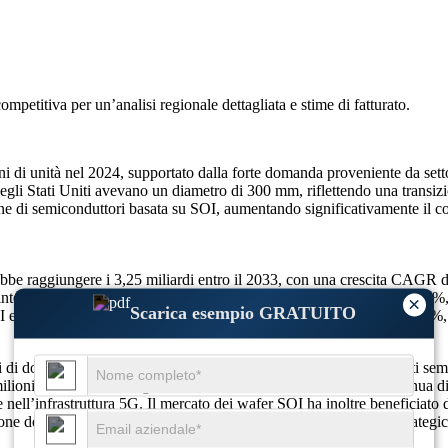
competitiva
per un’analisi regionale dettagliata e stime di fatturato.
i di unità nel 2024, supportato dalla forte domanda proveniente da settori
i Stati Uniti avevano un diametro di 300 mm, riflettendo una transizion
ne di semiconduttori basata su SOI, aumentando significativamente il c
ebbe raggiungere i 3,25 miliardi entro il 2033, con una crescita CAGR 
ntegrazione MEMS e dell’utilizzo dei moduli RF: rispettivamente 34
×
Scarica esempio GRATUITO
C AI e aggiornamenti di nodi da 300 mm: rispettivamente 28%, 24%, 26
di dollari nel 2024, spinto dalla crescente domanda di componenti semico
milioni di wafer SOI, segnando una crescita del volume su base annua di
nell’infrastruttura 5G. Il mercato dei wafer SOI ha inoltre beneficiato d
ione delle tecnologie SOI. Questa crescita è indicativa del ruolo strateg