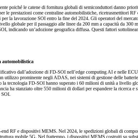
 poiché le catene di fornitura globali di semiconduttori danno priorità 
e per le prestazioni come centraline automobilistiche, ricetrasmettitori R
zati per la lavorazione SOI entro la fine del 2024. Gli operatori del mer
 livello globale per il passaggio alle linee da 200 mm a capacità da 300 
 SOI, indicando un’adozione geografica diffusa. Questi fattori sottoline
 automobilistica
ificativo dall’adozione di FD-SOI nell’edge computing AI e nelle ECU aut
 utilizzo prominente negli ADAS, nei sistemi di gestione delle batterie de
o la tecnologia FD-SOI hanno superato i 60 milioni di unità a livello gl
cia ha stanziato oltre 550 milioni di dollari per espandere la ricerca 
r SOI.
-end RF e dispositivi MEMS. Nel 2024, le spedizioni globali di compone
truttura mobile 5G. Nel frattempo, i dispositivi MEMS costruiti su subst