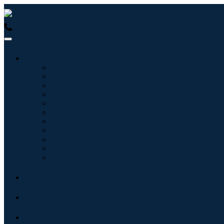
USA : +1 (855) 467-7775 (Numero verde)
UK : +44 8085 02239
Settori
Tecnologie dell'informazione
Assistenza sanitaria
Macchinari e attrezzature
Automotive e trasporti
Cibo e bevande
Energia e potenza
Aerospaziale e difesa
Agricoltura
Prodotti chimici e materiali
Architettura
Beni di consumo
Blog
Chi siamo
Contatti