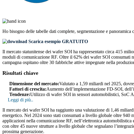
Ho bisogno delle
tabelle dati complete, segmentazione e panoramica 
Scarica esempio GRATUITO
Il mercato statunitense dei wafer SOI ha rappresentato circa 415 milion
moduli di comunicazione RF. Oltre il 62% dei wafer SOI consumati negl
campagna ospitano oltre 30 fabbriche attive impegnate nella produzio
Risultati chiave
Dimensione del mercato:
Valutato a 1,59 miliardi nel 2025, dovr
Fattori di crescita:
Aumento dell’implementazione FD-SOI, dell’i
Tendenze:
Utilizzo di wafer SOI in sensori automobilistici, So
Leggi di più..
Il mercato dei wafer SOI ha raggiunto una valutazione di 1,46 miliardi 
energetico. Nel 2024 sono stati consumati a livello globale oltre 940 
applicazioni nella comunicazione RF, nell’elettronica automobilistica e 
con oltre 45 nuove strutture a livello globale che segnalano l’integraz
prossima generazione.