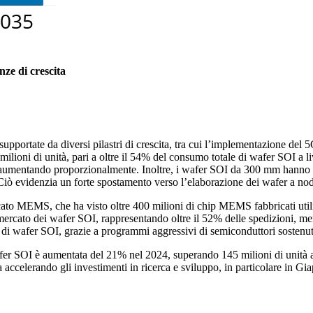
nze di crescita
portate da diversi pilastri di crescita, tra cui l’implementazione del 5G, 
ilioni di unità, pari a oltre il 54% del consumo totale di wafer SOI a 
a aumentando proporzionalmente. Inoltre, i wafer SOI da 300 mm hanno r
Ciò evidenzia un forte spostamento verso l’elaborazione dei wafer a nod
cato MEMS, che ha visto oltre 400 milioni di chip MEMS fabbricati utiliz
ercato dei wafer SOI, rappresentando oltre il 52% delle spedizioni, me
 di wafer SOI, grazie a programmi aggressivi di semiconduttori sostenuti
wafer SOI è aumentata del 21% nel 2024, superando 145 milioni di unità 
 accelerando gli investimenti in ricerca e sviluppo, in particolare in Gia