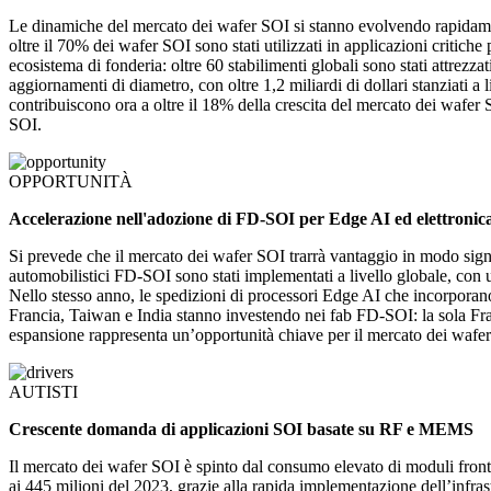
Le dinamiche del mercato dei wafer SOI si stanno evolvendo rapidamente
oltre il 70% dei wafer SOI sono stati utilizzati in applicazioni critich
ecosistema di fonderia: oltre 60 stabilimenti globali sono stati attrez
aggiornamenti di diametro, con oltre 1,2 miliardi di dollari stanziati a
contribuiscono ora a oltre il 18% della crescita del mercato dei wafer
SOI.
OPPORTUNITÀ
Accelerazione nell'adozione di FD-SOI per Edge AI ed elettronica
Si prevede che il mercato dei wafer SOI trarrà vantaggio in modo sign
automobilistici FD-SOI sono stati implementati a livello globale, con un
Nello stesso anno, le spedizioni di processori Edge AI che incorporan
Francia, Taiwan e India stanno investendo nei fab FD-SOI: la sola Fran
espansione rappresenta un’opportunità chiave per il mercato dei wafe
AUTISTI
Crescente domanda di applicazioni SOI basate su RF e MEMS
Il mercato dei wafer SOI è spinto dal consumo elevato di moduli front
ai 445 milioni del 2023, grazie alla rapida implementazione dell’infras