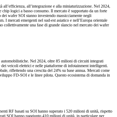
all’efficienza, all’integrazione e alla miniaturizzazione. Nel 2024,
F e chip logici a basso consumo. Il mercato è supportato da un forte
cato dei wafer SOI stanno investendo massicciamente negli
mm. I mercati emergenti nel sud-est asiatico e nell’Europa orientale
ano collettivamente una fase di grande slancio nel mercato dei wafer
omobilistiche. Nel 2024, oltre 85 milioni di circuiti integrati
i veicoli elettrici e nelle piattaforme di infotainment intelligenti.
obale, riflettendo una crescita del 24% su base annua. Mercati come
e sviluppo FD-SOI e le linee pilota. Questo ecosistema di domanda in
nti RF basati su SOI hanno superato i 520 milioni di unità, rispetto
rati SOI hanno raggiunto 410 milioni di unità, in particolare per