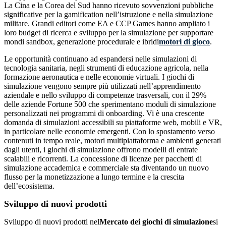
La Cina e la Corea del Sud hanno ricevuto sovvenzioni pubbliche
significative per la gamification nell’istruzione e nella simulazione
militare. Grandi editori come EA e CCP Games hanno ampliato i
loro budget di ricerca e sviluppo per la simulazione per supportare
mondi sandbox, generazione procedurale e ibridi
motori di gioco
.
Le opportunità continuano ad espandersi nelle simulazioni di
tecnologia sanitaria, negli strumenti di educazione agricola, nella
formazione aeronautica e nelle economie virtuali. I giochi di
simulazione vengono sempre più utilizzati nell’apprendimento
aziendale e nello sviluppo di competenze trasversali, con il 29%
delle aziende Fortune 500 che sperimentano moduli di simulazione
personalizzati nei programmi di onboarding. Vi è una crescente
domanda di simulazioni accessibili su piattaforme web, mobili e VR,
in particolare nelle economie emergenti. Con lo spostamento verso
contenuti in tempo reale, motori multipiattaforma e ambienti generati
dagli utenti, i giochi di simulazione offrono modelli di entrate
scalabili e ricorrenti. La concessione di licenze per pacchetti di
simulazione accademica e commerciale sta diventando un nuovo
flusso per la monetizzazione a lungo termine e la crescita
dell’ecosistema.
Sviluppo di nuovi prodotti
Sviluppo di nuovi prodotti nel
Mercato dei giochi di simulazione
si