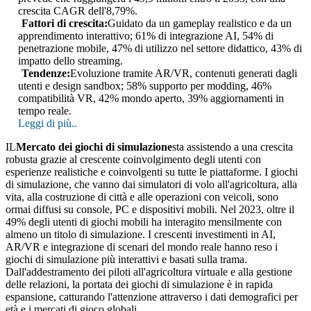
crescita CAGR dell'8,79%.
Fattori di crescita:
Guidato da un gameplay realistico e da un
apprendimento interattivo; 61% di integrazione AI, 54% di
penetrazione mobile, 47% di utilizzo nel settore didattico, 43% di
impatto dello streaming.
Tendenze:
Evoluzione tramite AR/VR, contenuti generati dagli
utenti e design sandbox; 58% supporto per modding, 46%
compatibilità VR, 42% mondo aperto, 39% aggiornamenti in
tempo reale.
Leggi di più..
IL
Mercato dei giochi di simulazione
sta assistendo a una crescita
robusta grazie al crescente coinvolgimento degli utenti con
esperienze realistiche e coinvolgenti su tutte le piattaforme. I giochi
di simulazione, che vanno dai simulatori di volo all'agricoltura, alla
vita, alla costruzione di città e alle operazioni con veicoli, sono
ormai diffusi su console, PC e dispositivi mobili. Nel 2023, oltre il
49% degli utenti di giochi mobili ha interagito mensilmente con
almeno un titolo di simulazione. I crescenti investimenti in AI,
AR/VR e integrazione di scenari del mondo reale hanno reso i
giochi di simulazione più interattivi e basati sulla trama.
Dall'addestramento dei piloti all'agricoltura virtuale e alla gestione
delle relazioni, la portata dei giochi di simulazione è in rapida
espansione, catturando l'attenzione attraverso i dati demografici per
età e i mercati di gioco globali.