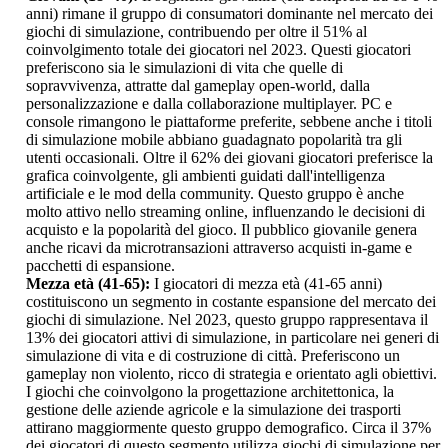
anni) rimane il gruppo di consumatori dominante nel mercato dei
giochi di simulazione, contribuendo per oltre il 51% al
coinvolgimento totale dei giocatori nel 2023. Questi giocatori
preferiscono sia le simulazioni di vita che quelle di
sopravvivenza, attratte dal gameplay open-world, dalla
personalizzazione e dalla collaborazione multiplayer. PC e
console rimangono le piattaforme preferite, sebbene anche i titoli
di simulazione mobile abbiano guadagnato popolarità tra gli
utenti occasionali. Oltre il 62% dei giovani giocatori preferisce la
grafica coinvolgente, gli ambienti guidati dall'intelligenza
artificiale e le mod della community. Questo gruppo è anche
molto attivo nello streaming online, influenzando le decisioni di
acquisto e la popolarità del gioco. Il pubblico giovanile genera
anche ricavi da microtransazioni attraverso acquisti in-game e
pacchetti di espansione.
Mezza età (41-65):
I giocatori di mezza età (41-65 anni)
costituiscono un segmento in costante espansione del mercato dei
giochi di simulazione. Nel 2023, questo gruppo rappresentava il
13% dei giocatori attivi di simulazione, in particolare nei generi di
simulazione di vita e di costruzione di città. Preferiscono un
gameplay non violento, ricco di strategia e orientato agli obiettivi.
I giochi che coinvolgono la progettazione architettonica, la
gestione delle aziende agricole e la simulazione dei trasporti
attirano maggiormente questo gruppo demografico. Circa il 37%
dei giocatori di questo segmento utilizza giochi di simulazione per