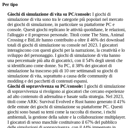
Per tipo
Giochi di simulazione di vita su PC/console:
I giochi di
simulazione di vita sono tra le categorie più popolari nel mercato
dei giochi di simulazione, in particolare su piattaforme PC e
console. Questi giochi replicano le attività quotidiane, le relazioni,
l'alloggio e il progresso personale. Titoli come The Sims, Animal
Crossing e BitLife hanno contribuito a oltre il 46% dei download
totali di giochi di simulazione su console nel 2023. I giocatori
interagiscono con questi giochi per la narrazione, la creatività e lo
sviluppo del personaggio. I giochi di simulazione di vita hanno
una percentuale più alta di giocatrici, con il 54% degli utenti che
si identificano come donne. Su PC, il 38% dei giocatori di
simulazione ha trascorso più di 10 ore settimanali su giochi di
simulazione di vita, soprattutto a causa delle community di
modding e dei pacchetti di contenuti espansi.
Giochi di sopravvivenza su PC/console:
I giochi di simulazione
di sopravvivenza si rivolgono ai giocatori che cercano esperienze
ad alto contenuto di adrenalina e basate sulla strategia. Nel 2023,
titoli come ARK: Survival Evolved e Rust hanno generato il 41%
delle entrate dei giochi di simulazione su piattaforme PC. Questi
giochi sono basati su temi come la raccolta di risorse, i rischi
ambientali, la gestione della salute e la collaborazione multiplayer.
I giocatori di sesso maschile costituivano il 67% del pubblico
delle simulazioni di sopravvivenza, con il 44% impegnato in