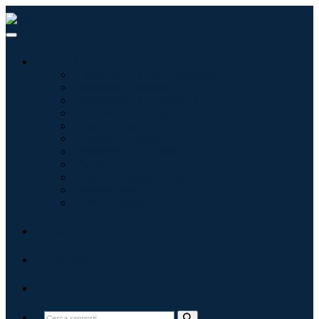
Settori
Tecnologie dell'informazione
Assistenza sanitaria
Macchinari e attrezzature
Automotive e trasporti
Cibo e bevande
Energia e potenza
Aerospaziale e difesa
Agricoltura
Prodotti chimici e materiali
Architettura
Beni di consumo
Blog
Chi siamo
Contatti