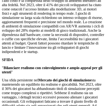
l'alto costo e la complessità dello sviluppo di ambienti interattivi ad
alta fedeltà. Nel 2023, oltre il 41% dei piccoli sviluppatori ha citato
come ostacoli l’accesso limitato alla modellazione 3D, ai motori
fisici e agli strumenti di rendering in tempo reale. I giochi di
simulazione su larga scala richiedono un intenso sviluppo di risorse,
aggiornamenti frequenti e precisione nel mondo reale. La creazione
di ambienti di simulazione compatibili con AR/VR aumenta i cicli di
sviluppo del 28% rispetto ai modelli di gioco tradizionali. Anche la
dipendenza dall’hardware, come la necessità di dispositivi, controller
o cuffie con specifiche elevate, limita l’accessibilità tra i giocatori
attenti al budget. Questi fattori possono ritardare le tempistiche di
lancio e limitare l’innovazione tra gli sviluppatori di giochi
indipendenti e le startup.
SFIDA
"
Bilanciare realismo con coinvolgimento e ampio appeal per gli
utenti
"
Una sfida persistente nel
Mercato dei giochi di simulazione
sta
mantenendo un equilibrio tra realismo e giocabilità. Nel 2023, oltre
il 36% dei giocatori ha abbandonato titoli di simulazione percepiti
come troppo complessi o ripetitivi. Sebbene il realismo sia un
vantaggio, i dettagli tecnici eccessivi possono alienare i giocatori
occasionali. Gli sviluppatori faticano a trovare il giusto livello di
difficoltà adatto sia agli appassionati che agli utenti generali. Ad