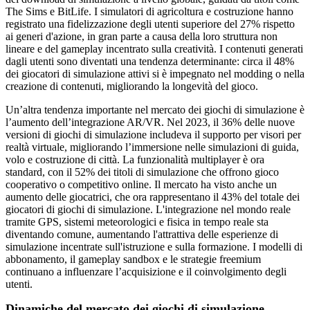
The Sims e BitLife. I simulatori di agricoltura e costruzione hanno
registrato una fidelizzazione degli utenti superiore del 27% rispetto
ai generi d'azione, in gran parte a causa della loro struttura non
lineare e del gameplay incentrato sulla creatività. I contenuti generati
dagli utenti sono diventati una tendenza determinante: circa il 48%
dei giocatori di simulazione attivi si è impegnato nel modding o nella
creazione di contenuti, migliorando la longevità del gioco.
Un’altra tendenza importante nel mercato dei giochi di simulazione è
l’aumento dell’integrazione AR/VR. Nel 2023, il 36% delle nuove
versioni di giochi di simulazione includeva il supporto per visori per
realtà virtuale, migliorando l’immersione nelle simulazioni di guida,
volo e costruzione di città. La funzionalità multiplayer è ora
standard, con il 52% dei titoli di simulazione che offrono gioco
cooperativo o competitivo online. Il mercato ha visto anche un
aumento delle giocatrici, che ora rappresentano il 43% del totale dei
giocatori di giochi di simulazione. L'integrazione nel mondo reale
tramite GPS, sistemi meteorologici e fisica in tempo reale sta
diventando comune, aumentando l'attrattiva delle esperienze di
simulazione incentrate sull'istruzione e sulla formazione. I modelli di
abbonamento, il gameplay sandbox e le strategie freemium
continuano a influenzare l’acquisizione e il coinvolgimento degli
utenti.
Dinamiche del mercato dei giochi di simulazione