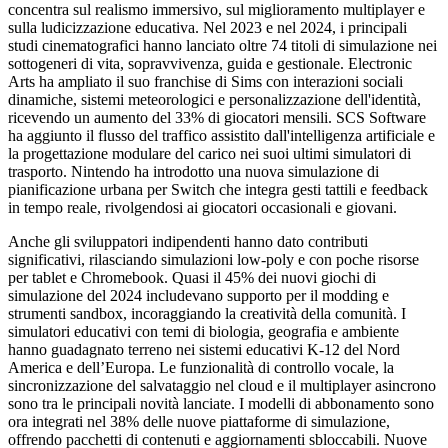
concentra sul realismo immersivo, sul miglioramento multiplayer e
sulla ludicizzazione educativa. Nel 2023 e nel 2024, i principali
studi cinematografici hanno lanciato oltre 74 titoli di simulazione nei
sottogeneri di vita, sopravvivenza, guida e gestionale. Electronic
Arts ha ampliato il suo franchise di Sims con interazioni sociali
dinamiche, sistemi meteorologici e personalizzazione dell'identità,
ricevendo un aumento del 33% di giocatori mensili. SCS Software
ha aggiunto il flusso del traffico assistito dall'intelligenza artificiale e
la progettazione modulare del carico nei suoi ultimi simulatori di
trasporto. Nintendo ha introdotto una nuova simulazione di
pianificazione urbana per Switch che integra gesti tattili e feedback
in tempo reale, rivolgendosi ai giocatori occasionali e giovani.
Anche gli sviluppatori indipendenti hanno dato contributi
significativi, rilasciando simulazioni low-poly e con poche risorse
per tablet e Chromebook. Quasi il 45% dei nuovi giochi di
simulazione del 2024 includevano supporto per il modding e
strumenti sandbox, incoraggiando la creatività della comunità. I
simulatori educativi con temi di biologia, geografia e ambiente
hanno guadagnato terreno nei sistemi educativi K-12 del Nord
America e dell’Europa. Le funzionalità di controllo vocale, la
sincronizzazione del salvataggio nel cloud e il multiplayer asincrono
sono tra le principali novità lanciate. I modelli di abbonamento sono
ora integrati nel 38% delle nuove piattaforme di simulazione,
offrendo pacchetti di contenuti e aggiornamenti sbloccabili. Nuove