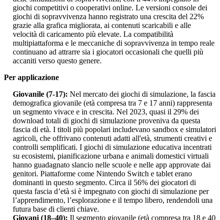
giochi competitivi o cooperativi online. Le versioni console dei
giochi di sopravvivenza hanno registrato una crescita del 22%
grazie alla grafica migliorata, ai contenuti scaricabili e alle
velocità di caricamento più elevate. La compatibilità
multipiattaforma e le meccaniche di sopravvivenza in tempo reale
continuano ad attrarre sia i giocatori occasionali che quelli più
accaniti verso questo genere.
Per applicazione
Giovanile (7-17):
Nel mercato dei giochi di simulazione, la fascia
demografica giovanile (età compresa tra 7 e 17 anni) rappresenta
un segmento vivace e in crescita. Nel 2023, quasi il 29% dei
download totali di giochi di simulazione proveniva da questa
fascia di età. I titoli più popolari includevano sandbox e simulatori
agricoli, che offrivano contenuti adatti all'età, strumenti creativi e
controlli semplificati. I giochi di simulazione educativa incentrati
su ecosistemi, pianificazione urbana e animali domestici virtuali
hanno guadagnato slancio nelle scuole e nelle app approvate dai
genitori. Piattaforme come Nintendo Switch e tablet erano
dominanti in questo segmento. Circa il 56% dei giocatori di
questa fascia d’età si è impegnato con giochi di simulazione per
l’apprendimento, l’esplorazione e il tempo libero, rendendoli una
futura base di clienti chiave.
Giovani (18–40):
Il segmento giovanile (età compresa tra 18 e 40