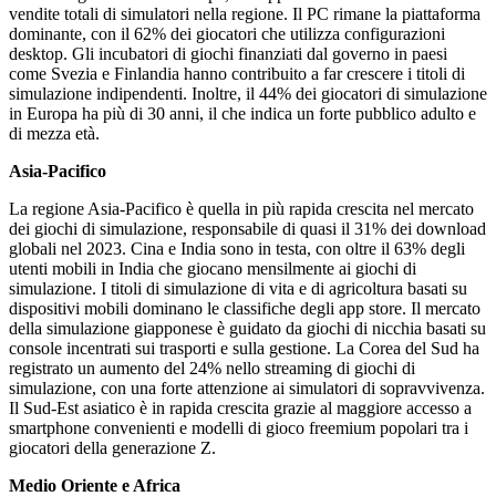
vendite totali di simulatori nella regione. Il PC rimane la piattaforma
dominante, con il 62% dei giocatori che utilizza configurazioni
desktop. Gli incubatori di giochi finanziati dal governo in paesi
come Svezia e Finlandia hanno contribuito a far crescere i titoli di
simulazione indipendenti. Inoltre, il 44% dei giocatori di simulazione
in Europa ha più di 30 anni, il che indica un forte pubblico adulto e
di mezza età.
Asia-Pacifico
La regione Asia-Pacifico è quella in più rapida crescita nel mercato
dei giochi di simulazione, responsabile di quasi il 31% dei download
globali nel 2023. Cina e India sono in testa, con oltre il 63% degli
utenti mobili in India che giocano mensilmente ai giochi di
simulazione. I titoli di simulazione di vita e di agricoltura basati su
dispositivi mobili dominano le classifiche degli app store. Il mercato
della simulazione giapponese è guidato da giochi di nicchia basati su
console incentrati sui trasporti e sulla gestione. La Corea del Sud ha
registrato un aumento del 24% nello streaming di giochi di
simulazione, con una forte attenzione ai simulatori di sopravvivenza.
Il Sud-Est asiatico è in rapida crescita grazie al maggiore accesso a
smartphone convenienti e modelli di gioco freemium popolari tra i
giocatori della generazione Z.
Medio Oriente e Africa