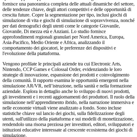
fornisce una panoramica completa delle attuali dinamiche del settore,
delle tendenze chiave, degli attori competitivi e delle opportunità di
crescita future. Copre la segmentazione per tipo, inclusi giochi di
simulazione di vita e giochi di simulazione di sopravvivenza, nonché
per dati demografici degli utenti come le categorie Giovanile,
Giovanile, Di mezza età e Anziani. Lo studio fornisce
approfondimenti regionali granulari per Nord America, Europa,
Asia-Pacifico, Medio Oriente e Africa, analizzando il
comportamento dei giocatori, le preferenze dei dispositivi e
l'evoluzione della piattaforma.
Vengono profilate le principali aziende tra cui Electronic Arts,
Nintendo, CCP Games e Colossal Order, evidenziando le loro
strategie di innovazione, espansione dei prodotti e coinvolgimento
della comunità. Il rapporto esamina le opportunità emergenti nella
simulazione AR/VR, nell’istruzione, nella sanità e nella formazione
aziendale. Esplora in dettaglio anche lo sviluppo di nuovi prodotti,
gli investimenti e i recenti aggiornamenti dei produttori. Il ruolo della
simulazione nell’apprendimento ibrido, nella narrazione immersiva e
nelle economie virtuali viene analizzato a fondo. Sono incluse
statistiche chiave sul lancio dei giochi, sulla fidelizzazione degli
utenti, sull'utilizzo della piattaforma e sui modelli di monetizzazione,
rendendolo una risorsa preziosa per investitori, editori, sviluppatori e
istituzioni educative interessate al crescente ecosistema dei giochi di
simulazione.