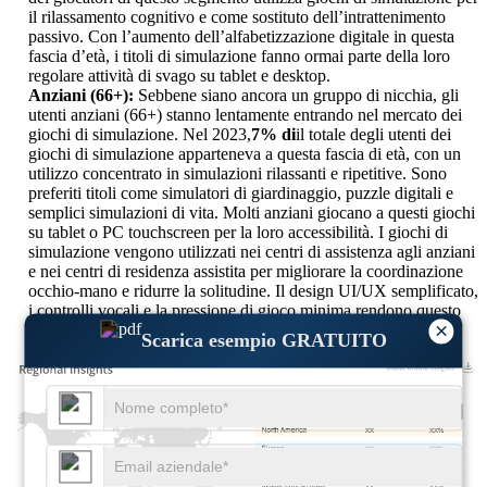
il rilassamento cognitivo e come sostituto dell’intrattenimento
passivo. Con l’aumento dell’alfabetizzazione digitale in questa
fascia d’età, i titoli di simulazione fanno ormai parte della loro
regolare attività di svago su tablet e desktop.
Anziani (66+):
Sebbene siano ancora un gruppo di nicchia, gli
utenti anziani (66+) stanno lentamente entrando nel mercato dei
giochi di simulazione. Nel 2023,
7% di
il totale degli utenti dei
giochi di simulazione apparteneva a questa fascia di età, con un
utilizzo concentrato in simulazioni rilassanti e ripetitive. Sono
preferiti titoli come simulatori di giardinaggio, puzzle digitali e
semplici simulazioni di vita. Molti anziani giocano a questi giochi
su tablet o PC touchscreen per la loro accessibilità. I giochi di
simulazione vengono utilizzati nei centri di assistenza agli anziani
e nei centri di residenza assistita per migliorare la coordinazione
occhio-mano e ridurre la solitudine. Il design UI/UX semplificato,
i controlli vocali e la pressione di gioco minima rendono questo
×
genere accessibile alla popolazione che invecchia.
Scarica esempio GRATUITO
XX
XX%
XX
XX%
XX
XX%
XX
XX%