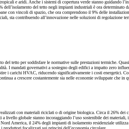
mi tropicali e aridi. Anche i sistemi di copertura verde stanno guidando l’i
2% dell’isolamento del tetto negli impianti industriali è ora determinato 
bane con vincoli di spazio, che ora comprendono il 9% delle installazioni
iali, sta contribuendo all’innovazione nelle soluzioni di regolazione ter
nto del tetto per soddisfare le normative sulle prestazioni termiche. Qua
alità. I mandati governativi a sostegno degli edifici a impatto zero influe
stire i carichi HVAC, riducendo significativamente i costi energetici. Co
ontinua a crescere costantemente sia nelle economie sviluppate che in q
realizzati con materiali riciclati o di origine biologica. Circa il 26% de
i ​​a livello globale stanno incoraggiando l’uso sostenibile dei materiali, 
n Nord America, il 24% degli impianti di isolamento residenziale utilizza
r i produttori focalizzati sui principi dell’economia circolare.