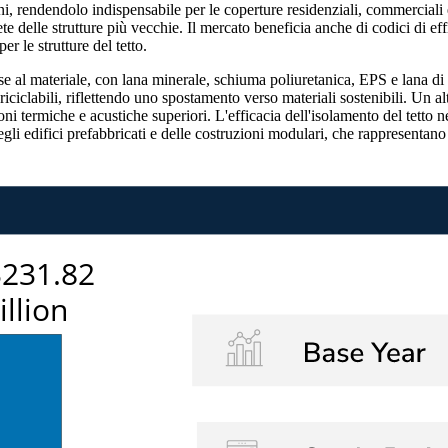
oni, rendendolo indispensabile per le coperture residenziali, commerciali e
ete delle strutture più vecchie. Il mercato beneficia anche di codici di ef
r le strutture del tetto.
ase al materiale, con lana minerale, schiuma poliuretanica, EPS e lana di 
ciclabili, riflettendo uno spostamento verso materiali sostenibili. Un al
ioni termiche e acustiche superiori. L'efficacia dell'isolamento del tet
egli edifici prefabbricati e delle costruzioni modulari, che rappresentano