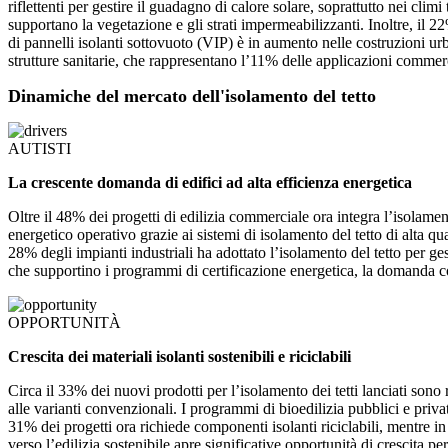
riflettenti per gestire il guadagno di calore solare, soprattutto nei cli
supportano la vegetazione e gli strati impermeabilizzanti. Inoltre, il 2
di pannelli isolanti sottovuoto (VIP) è in aumento nelle costruzioni ur
strutture sanitarie, che rappresentano l’11% delle applicazioni commerc
Dinamiche del mercato dell'isolamento del tetto
AUTISTI
La crescente domanda di edifici ad alta efficienza energetica
Oltre il 48% dei progetti di edilizia commerciale ora integra l’isolame
energetico operativo grazie ai sistemi di isolamento del tetto di alta qu
28% degli impianti industriali ha adottato l’isolamento del tetto per ge
che supportino i programmi di certificazione energetica, la domanda c
OPPORTUNITÀ
Crescita dei materiali isolanti sostenibili e riciclabili
Circa il 33% dei nuovi prodotti per l’isolamento dei tetti lanciati sono 
alle varianti convenzionali. I programmi di bioedilizia pubblici e privat
31% dei progetti ora richiede componenti isolanti riciclabili, mentre i
verso l’edilizia sostenibile apre significative opportunità di crescita pe