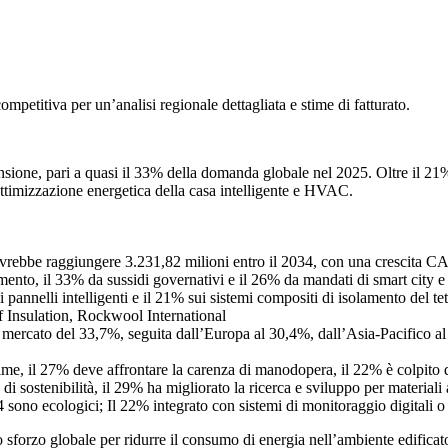
competitiva
per un’analisi regionale dettagliata e stime di fatturato.
sione, pari a quasi il 33% della domanda globale nel 2025. Oltre il 21% d
 ottimizzazione energetica della casa intelligente e HVAC.
ovrebbe raggiungere 3.231,82 milioni entro il 2034, con una crescita 
to, il 33% da sussidi governativi e il 26% da mandati di smart city e d
pannelli intelligenti e il 21% sui sistemi compositi di isolamento del tett
Insulation, Rockwool International
mercato del 33,7%, seguita dall’Europa al 30,4%, dall’Asia-Pacifico al 
rime, il 27% deve affrontare la carenza di manodopera, il 22% è colpito da
di sostenibilità, il 29% ha migliorato la ricerca e sviluppo per materiali 
 sono ecologici; Il 22% integrato con sistemi di monitoraggio digitali o
o sforzo globale per ridurre il consumo di energia nell’ambiente edificat