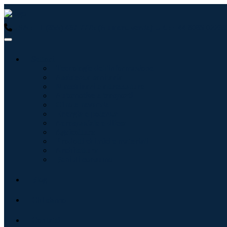
USA : +1 (855) 467-7775 (Numero verde)
UK : +44 8085 02239
Settori
Tecnologie dell'informazione
Assistenza sanitaria
Macchinari e attrezzature
Automotive e trasporti
Cibo e bevande
Energia e potenza
Aerospaziale e difesa
Agricoltura
Prodotti chimici e materiali
Architettura
Beni di consumo
Blog
Chi siamo
Contatti