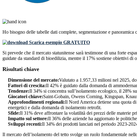
Ho bisogno delle
tabelle dati complete, segmentazione e panoramica 
Scarica esempio GRATUITO
Si prevede che il mercato statunitense sarà testimone di una forte espan
guidate da standard di bioedilizia, mentre il 17% sostiene obiettivi di
Risultati chiave
Dimensione del mercato:
Valutato a 1.957,33 milioni nel 2025, d
Fattori di crescita:
Il 42% è guidato dalla domanda di ammodernamen
Tendenze:
Il 34% si concentra sull’isolamento ecologico, il 28% sui 
Giocatori chiave:
Saint-Gobain, Owens Corning, Kingspan, Knauf 
Approfondimenti regionali:
Il Nord America detiene una quota di 
energetici e dalla domanda di isolamento retrofit.
Sfide:
Il 31% deve affrontare la volatilità dei prezzi delle materie p
Impatto sul settore:
Il 36% delle aziende ha aggiornato le politiche 
Sviluppi recenti:
Il 34% dei prodotti lanciati nel periodo 2023-2024
Il mercato dell’isolamento del tetto svolge un ruolo fondamentale nell