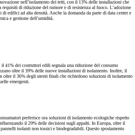
nnovazione nell’isolamento dei tetti, con il 13% delle installazioni che
da requisiti di riduzione del rumore e di resistenza al fuoco. L’adozione
 di edifici ad alta densità. Anche la domanda da parte di data center e
mica e gestione dell’umidità.
si il 41% dei costruttori edili segnala una riduzione del consumo
nzano oltre il 39% delle nuove installazioni di isolamento. Inoltre, il
n oltre il 36% degli utenti finali che richiedono soluzioni di isolamento
uelle emergenti.
i consumatori preferisce ora soluzioni di isolamento ecologiche rispetto
influenzando il 29% delle decisioni sugli appalti. In Europa, oltre il
 pannelli isolanti non tossici e biodegradabili. Questo spostamento