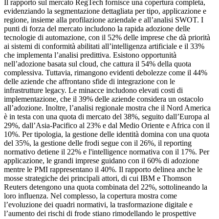
Il rapporto sul mercato RegTech fornisce una copertura completa,
evidenziando la segmentazione dettagliata per tipo, applicazione e
regione, insieme alla profilazione aziendale e all’analisi SWOT. I
punti di forza del mercato includono la rapida adozione delle
tecnologie di automazione, con il 52% delle imprese che dà priorità
ai sistemi di conformità abilitati all’intelligenza artificiale e il 33%
che implementa l’analisi predittiva. Esistono opportunità
nell’adozione basata sul cloud, che cattura il 54% della quota
complessiva. Tuttavia, rimangono evidenti debolezze come il 44%
delle aziende che affrontano sfide di integrazione con le
infrastrutture legacy. Le minacce includono elevati costi di
implementazione, che il 39% delle aziende considera un ostacolo
all’adozione. Inoltre, l’analisi regionale mostra che il Nord America
è in testa con una quota di mercato del 38%, seguito dall’Europa al
29%, dall’Asia-Pacifico al 23% e dal Medio Oriente e Africa con il
10%. Per tipologia, la gestione delle identità domina con una quota
del 35%, la gestione delle frodi segue con il 26%, il reporting
normativo detiene il 22% e l'intelligence normativa con il 17%. Per
applicazione, le grandi imprese guidano con il 60% di adozione
mentre le PMI rappresentano il 40%. Il rapporto delinea anche le
mosse strategiche dei principali attori, di cui IBM e Thomson
Reuters detengono una quota combinata del 22%, sottolineando la
loro influenza. Nel complesso, la copertura mostra come
l’evoluzione dei quadri normativi, la trasformazione digitale e
l’aumento dei rischi di frode stiano rimodellando le prospettive