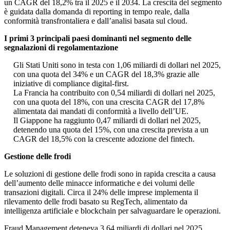
un CAGR del 18,2% tra il 2025 e il 2034. La crescita del segmento
è guidata dalla domanda di reporting in tempo reale, dalla
conformità transfrontaliera e dall’analisi basata sul cloud.
I primi 3 principali paesi dominanti nel segmento delle
segnalazioni di regolamentazione
Gli Stati Uniti sono in testa con 1,06 miliardi di dollari nel 2025,
con una quota del 34% e un CAGR del 18,3% grazie alle
iniziative di compliance digital-first.
La Francia ha contribuito con 0,54 miliardi di dollari nel 2025,
con una quota del 18%, con una crescita CAGR del 17,8%
alimentata dai mandati di conformità a livello dell’UE.
Il Giappone ha raggiunto 0,47 miliardi di dollari nel 2025,
detenendo una quota del 15%, con una crescita prevista a un
CAGR del 18,5% con la crescente adozione del fintech.
Gestione delle frodi
Le soluzioni di gestione delle frodi sono in rapida crescita a causa
dell’aumento delle minacce informatiche e dei volumi delle
transazioni digitali. Circa il 24% delle imprese implementa il
rilevamento delle frodi basato su RegTech, alimentato da
intelligenza artificiale e blockchain per salvaguardare le operazioni.
Fraud Management deteneva 3,64 miliardi di dollari nel 2025,