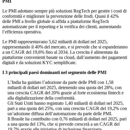
PMI
Le PMI adottano sempre più soluzioni RegTech per gestire i costi di
conformità e migliorare la prevenzione delle frodi. Quasi il 42%
delle PMI a livello globale si affida a piattaforme RegTech
automatizzate per il reporting e la verifica dei clienti, aumentando
l’efficienza operativa.
Le PMI rappresentavano 5,62 miliardi di dollari nel 2025,
rappresentando il 40% del mercato, e si prevede che si espanderanno
a un CAGR del 19,6% fino al 2034. La crescita è alimentata da
piattaforme convenienti basate su cloud, dall’aumento dei pagamenti
digitali e da soluzioni KYC semplificate.
I 3 principali paesi dominanti nel segmento delle PMI
L’India ha guidato l’adozione da parte delle PMI con 1,58
miliardi di dollari nel 2025, detenendo una quota del 28%, con
una crescita CAGR del 20% grazie al forte ecosistema fintech e
alla digitalizzazione della conformità.
Gli Stati Uniti hanno registrato 1,40 miliardi di dollari nel 2025,
pari a una quota del 25%, con una crescita CAGR del 19,2% con
un’adozione diffusa dell’automazione da parte delle PMI.
Il Brasile ha contribuito con 0,76 miliardi di dollari nel 2025, pari
a una quota del 13%, che si prevede crescerà a un CAGR del
19,7% grazie alle iniziative di inclusione finanziaria.