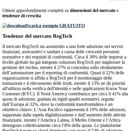
Ottieni approfondimenti completi su
dimensioni del mercato
e
tendenze di crescita
Scarica esempio GRATUITO
Tendenze del mercato RegTech
Il mercato RegTech sta assistendo a una forte adozione nei servizi
finanziari, assicurativi e sanitari a causa delle crescenti pressioni
normative e dei requisiti di conformità. Circa il 38% delle imprese a
livello globale ha già integrato soluzioni RegTech per migliorare la
gestione del rischio, mentre il 27% si concentra sullo sfruttamento
dell’automazione per il reporting di conformità. Quasi il 22% delle
organizzazioni si affida a RegTech per il monitoraggio delle
transazioni e il rilevamento delle frodi, mentre il 13% ne dà priorità
all'utilizzo nella verifica dell'identità e nelle applicazioni Know Your
Customer (KYC). Il Nord America contribuisce per circa il 41% alla
quota di adozione, guidata da rigidi quadri normativi, seguita
dall’Europa al 32%, dove la conformità transfrontaliera è un
obiettivo chiave. L’Asia Pacifico rappresenta il 19% delle adozioni,
supportata dalla rapida digitalizzazione e dall’aumento delle attività
finanziarie, mentre l’America Latina, il Medio Oriente e l’Africa
detengono collettivamente circa l’8% della quota. Le piattaforme
RegTech basate su cloud dominano con quasi il 54% di adozione,