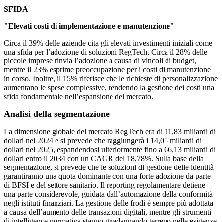
SFIDA
"Elevati costi di implementazione e manutenzione"
Circa il 39% delle aziende cita gli elevati investimenti iniziali come
una sfida per l’adozione di soluzioni RegTech. Circa il 28% delle
piccole imprese rinvia l’adozione a causa di vincoli di budget,
mentre il 23% esprime preoccupazione per i costi di manutenzione
in corso. Inoltre, il 15% riferisce che le richieste di personalizzazione
aumentano le spese complessive, rendendo la gestione dei costi una
sfida fondamentale nell’espansione del mercato.
Analisi della segmentazione
La dimensione globale del mercato RegTech era di 11,83 miliardi di
dollari nel 2024 e si prevede che raggiungerà i 14,05 miliardi di
dollari nel 2025, espandendosi ulteriormente fino a 66,13 miliardi di
dollari entro il 2034 con un CAGR del 18,78%. Sulla base della
segmentazione, si prevede che le soluzioni di gestione delle identità
garantiranno una quota dominante con una forte adozione da parte
di BFSI e del settore sanitario. Il reporting regolamentare detiene
una parte considerevole, guidata dall’automazione della conformità
negli istituti finanziari. La gestione delle frodi è sempre più adottata
a causa dell’aumento delle transazioni digitali, mentre gli strumenti
di intelligence normativa stanno guadagnando terreno nelle esigenze