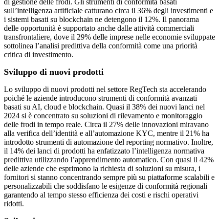
di gestione delle frodi. Gli strumenti di conformità basati
sull’intelligenza artificiale catturano circa il 36% degli investimenti e
i sistemi basati su blockchain ne detengono il 12%. Il panorama
delle opportunità è supportato anche dalle attività commerciali
transfrontaliere, dove il 29% delle imprese nelle economie sviluppate
sottolinea l’analisi predittiva della conformità come una priorità
critica di investimento.
Sviluppo di nuovi prodotti
Lo sviluppo di nuovi prodotti nel settore RegTech sta accelerando
poiché le aziende introducono strumenti di conformità avanzati
basati su AI, cloud e blockchain. Quasi il 38% dei nuovi lanci nel
2024 si è concentrato su soluzioni di rilevamento e monitoraggio
delle frodi in tempo reale. Circa il 27% delle innovazioni miravano
alla verifica dell’identità e all’automazione KYC, mentre il 21% ha
introdotto strumenti di automazione del reporting normativo. Inoltre,
il 14% dei lanci di prodotti ha enfatizzato l’intelligenza normativa
predittiva utilizzando l’apprendimento automatico. Con quasi il 42%
delle aziende che esprimono la richiesta di soluzioni su misura, i
fornitori si stanno concentrando sempre più su piattaforme scalabili e
personalizzabili che soddisfano le esigenze di conformità regionali
garantendo al tempo stesso efficienza dei costi e rischi operativi
ridotti.