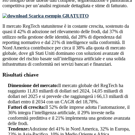
Ho bisogno delle
tabelle dati complete, segmentazione e panoramica
competitiva
per un’analisi regionale dettagliata e stime di fatturato.
Scarica esempio GRATUITO
Il mercato RegTech statunitense è in costante crescita, sostenuto da
quasi il 42% di adozione nel rilevamento delle frodi, dal 37% di
utilizzo nella gestione delle identità, dal 28% di dipendenza dal
reporting normativo e dal 21% di intelligence sulla conformità. Il
Nord America contribuisce per circa il 38% alla quota di mercato
globale, dove gli Stati Uniti dominano con soluzioni avanzate di
gestione del rischio basate sull’intelligenza artificiale e una solida
infrastruttura di conformità nei servizi bancari e finanziari.
Risultati chiave
Dimensione del mercato:
Il mercato globale del RegTech ha
raggiunto 11,83 miliardi di dollari nel 2024, 14,05 miliardi di
dollari nel 2025 e si prevede che raggiungerà i 66,13 miliardi di
dollari entro il 2034 con un CAGR del 18,78%.
Fattori di crescita:
Il 52% delle imprese adotta l’automazione, il
36% integra l’intelligenza artificiale, il 29% investe nella
conformità predittiva e il 21% implementa una gestione avanzata
delle frodi.
Tendenze:
Adozione del 41% in Nord America, 32% in Europa,
23% in Asia-Pacifico, 10% in Medio Oriente e Africa,