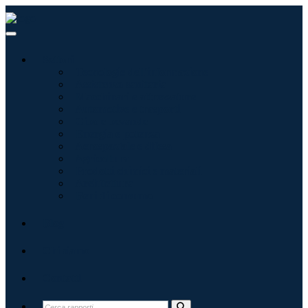
Settori
Tecnologie dell'informazione
Assistenza sanitaria
Macchinari e attrezzature
Automotive e trasporti
Cibo e bevande
Energia e potenza
Aerospaziale e difesa
Agricoltura
Prodotti chimici e materiali
Architettura
Beni di consumo
Blog
Chi siamo
Contatti