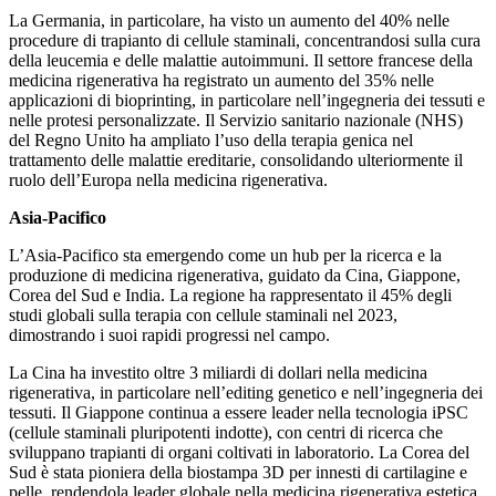
La Germania, in particolare, ha visto un aumento del 40% nelle
procedure di trapianto di cellule staminali, concentrandosi sulla cura
della leucemia e delle malattie autoimmuni. Il settore francese della
medicina rigenerativa ha registrato un aumento del 35% nelle
applicazioni di bioprinting, in particolare nell’ingegneria dei tessuti e
nelle protesi personalizzate. Il Servizio sanitario nazionale (NHS)
del Regno Unito ha ampliato l’uso della terapia genica nel
trattamento delle malattie ereditarie, consolidando ulteriormente il
ruolo dell’Europa nella medicina rigenerativa.
Asia-Pacifico
L’Asia-Pacifico sta emergendo come un hub per la ricerca e la
produzione di medicina rigenerativa, guidato da Cina, Giappone,
Corea del Sud e India. La regione ha rappresentato il 45% degli
studi globali sulla terapia con cellule staminali nel 2023,
dimostrando i suoi rapidi progressi nel campo.
La Cina ha investito oltre 3 miliardi di dollari nella medicina
rigenerativa, in particolare nell’editing genetico e nell’ingegneria dei
tessuti. Il Giappone continua a essere leader nella tecnologia iPSC
(cellule staminali pluripotenti indotte), con centri di ricerca che
sviluppano trapianti di organi coltivati ​​in laboratorio. La Corea del
Sud è stata pioniera della biostampa 3D per innesti di cartilagine e
pelle, rendendola leader globale nella medicina rigenerativa estetica.