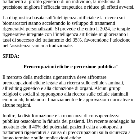
trattamenti al profilo genetico di un individuo, la medicina di
precisione migliora l’efficacia terapeutica e riduce gli effetti avversi.
La diagnostica basata sull’intelligenza artificiale e la ricerca sui
biomarcatori stanno accelerando lo sviluppo di trattamenti
rigenerativi personalizzati. Si prevede che entro il 2024, le terapie
rigenerative integrate con l’intelligenza artificiale miglioreranno i
tassi di successo del trattamento del 35%, favorendone l’adozione
nell’assistenza sanitaria tradizionale.
SFIDA:
"
Preoccupazioni etiche e percezione pubblica
"
Il mercato della medicina rigenerativa deve affrontare
preoccupazioni etiche legate alla ricerca sulle cellule staminali,
all’editing genetico e alla clonazione di organi. Alcuni gruppi
religiosi e sociali si oppongono alla ricerca sulle cellule staminali
embrionali, limitando i finanziamenti e le approvazioni normative in
alcune regioni.
Inoltre, la disinformazione e la mancanza di consapevolezza
pubblica ostacolano la fiducia dei pazienti. Un recente sondaggio ha
mostrato che il 40% dei potenziali pazienti esita a sottoporsi a
trattamenti rigenerativi a causa di preoccupazioni sulla sicurezza a
lungo termine e sulle implicazioni etiche.