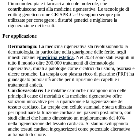
l’immunoterapia e i farmaci a piccole molecole, che
contribuiscono tutti alla medicina rigenerativa. Le tecnologie di
editing genetico come CRISPR-Cas9 vengono sempre più
utilizzate per correggere i disturbi genetici e migliorare la
rigenerazione dei tessuti.
Per applicazione
Dermatologia:
La medicina rigenerativa sta rivoluzionando la
dermatologia, in particolare nella guarigione delle ferite, negli
innesti cutanei e
medicina estetica
. Nel 2023 sono stati eseguiti in
tutto il mondo oltre 200.000 trattamenti di dermatologia
rigenerativa, mirati a patologie come cicatrici da ustioni, psoriasi e
ulcere croniche. La terapia con plasma ricco di piastrine (PRP) ha
guadagnato popolarità anche per il ripristino dei capelli e i
trattamenti antietà.
Cardiovascolare:
Le malattie cardiache rimangono una delle
principali cause di mortalità e la medicina rigenerativa offre
soluzioni innovative per la riparazione e la rigenerazione del
tessuto cardiaco. La terapia con cellule staminali è stata utilizzata
per ripristinare la funzione cardiaca nei pazienti post-infarto, con
studi clinici che hanno dimostrato un miglioramento del 40%
nella rigenerazione del tessuto cardiaco. Si stanno sviluppando
anche tessuti cardiaci ingegnerizzati come potenziale alternativa
ai trapianti di cuore.