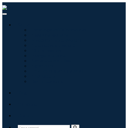
Settori
Tecnologie dell'informazione
Assistenza sanitaria
Macchinari e attrezzature
Automotive e trasporti
Cibo e bevande
Energia e potenza
Aerospaziale e difesa
Agricoltura
Prodotti chimici e materiali
Architettura
Beni di consumo
Blog
Chi siamo
Contatti