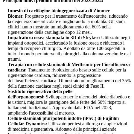
Principali nuovi prodotti introdotti nel 2023-2024:
Innesto di cartilagine bioingegnerizzata di Zimmer
Biomet:
Progettato per il trattamento dell'osteoartrite, riducendo
la degenerazione articolare e migliorando la mobilità. Gli studi
clinici hanno mostrato un miglioramento del 60% nella
rigenerazione della cartilagine dopo 12 mesi.
Impalcatura ossea stampata in 3D di Stryker:
Utilizzato negli
impianti ortopedici, accelerando la fusione ossea e riducendo i
tempi di recupero chirurgico. Adottato da oltre 100 ospedali in
tutto il mondo per interventi chirurgici alla colonna vertebrale e ai
traumi.
Terapia con cellule staminali di Medtronic per l’insufficienza
cardiaca:
Trattamento rivoluzionario basato sulle cellule per la
rigenerazione cardiaca, riducendo la progressione
dell'insufficienza cardiaca. Dimostrato un miglioramento del 35%
della funzione cardiaca negli studi clinici di Fase II.
Sostituto rigenerativo della pelle
dell’organogenesi:
Sviluppato per le ulcere del piede diabetico e
le ustioni, migliora la guarigione delle ferite del 50% rispetto ai
trattamenti tradizionali. Approvato dalla FDA nel 2023,
ampliando l'accessibilità al mercato.
Cellule staminali pluripotenti indotte (iPSC) di Fujifilm
Cellular Dynamics:
Utilizzato per test antidroga e applicazioni
di medicina rigenerativa. Adottato dalle principali aziende