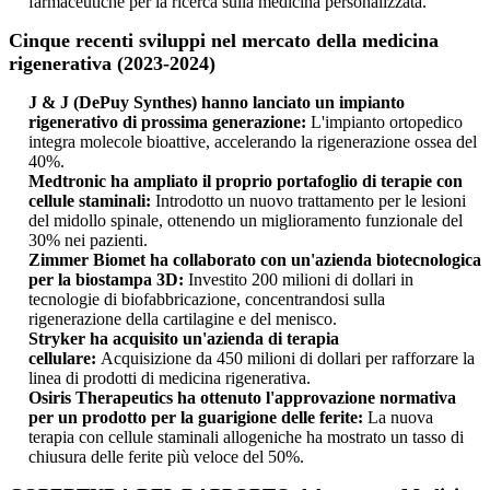
farmaceutiche per la ricerca sulla medicina personalizzata.
Cinque recenti sviluppi nel mercato della medicina
rigenerativa (2023-2024)
J & J (DePuy Synthes) hanno lanciato un impianto
rigenerativo di prossima generazione:
L'impianto ortopedico
integra molecole bioattive, accelerando la rigenerazione ossea del
40%.
Medtronic ha ampliato il proprio portafoglio di terapie con
cellule staminali:
Introdotto un nuovo trattamento per le lesioni
del midollo spinale, ottenendo un miglioramento funzionale del
30% nei pazienti.
Zimmer Biomet ha collaborato con un'azienda biotecnologica
per la biostampa 3D:
Investito 200 milioni di dollari in
tecnologie di biofabbricazione, concentrandosi sulla
rigenerazione della cartilagine e del menisco.
Stryker ha acquisito un'azienda di terapia
cellulare:
Acquisizione da 450 milioni di dollari per rafforzare la
linea di prodotti di medicina rigenerativa.
Osiris Therapeutics ha ottenuto l'approvazione normativa
per un prodotto per la guarigione delle ferite:
La nuova
terapia con cellule staminali allogeniche ha mostrato un tasso di
chiusura delle ferite più veloce del 50%.