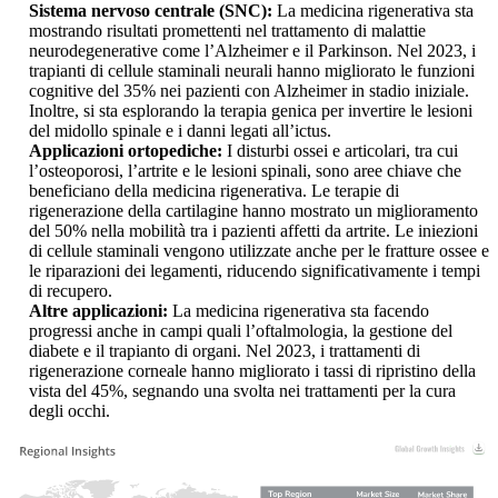
Sistema nervoso centrale (SNC):
La medicina rigenerativa sta
mostrando risultati promettenti nel trattamento di malattie
neurodegenerative come l’Alzheimer e il Parkinson. Nel 2023, i
trapianti di cellule staminali neurali hanno migliorato le funzioni
cognitive del 35% nei pazienti con Alzheimer in stadio iniziale.
Inoltre, si sta esplorando la terapia genica per invertire le lesioni
del midollo spinale e i danni legati all’ictus.
Applicazioni ortopediche:
I disturbi ossei e articolari, tra cui
l’osteoporosi, l’artrite e le lesioni spinali, sono aree chiave che
beneficiano della medicina rigenerativa. Le terapie di
rigenerazione della cartilagine hanno mostrato un miglioramento
del 50% nella mobilità tra i pazienti affetti da artrite. Le iniezioni
di cellule staminali vengono utilizzate anche per le fratture ossee e
le riparazioni dei legamenti, riducendo significativamente i tempi
di recupero.
Altre applicazioni:
La medicina rigenerativa sta facendo
progressi anche in campi quali l’oftalmologia, la gestione del
diabete e il trapianto di organi. Nel 2023, i trattamenti di
rigenerazione corneale hanno migliorato i tassi di ripristino della
vista del 45%, segnando una svolta nei trattamenti per la cura
degli occhi.