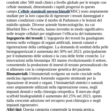
condotti oltre 500 studi clinici a livello globale per le terapie con
cellule staminali, dimostrando i rapidi progressi in questo
campo.
Cellule staminali mesenchimali
(MSC) sono ampiamente
studiate per la loro capacità di rigenerare i tessuti danneggiati e
trattare condizioni come il morbo di Parkinson e le lesioni del
midollo spinale. Diverse aziende biotecnologiche, tra cui
Bluebird Bio e Novartis, hanno investito in modo significativo
nelle terapie cellulari per migliorare l’efficacia del trattamento.
Ingegneria dei tessuti:
L’ingegneria dei tessuti ha guadagnato
terreno nello sviluppo di organi artificiali, innesti cutanei e
rigenerazione della cartilagine. La domanda di sostituti della pelle
bioingegnerizzati è aumentata del 30% nel 2023, principalmente
per il trattamento delle ustioni e la cura delle ferite croniche. Le
innovazioni nella biostampa 3D stanno rivoluzionando il settore,
consentendo la produzione di innesti di tessuto personalizzati che
si allineano con la composizione genetica del paziente.
Biomateriali:
I biomateriali svolgono un ruolo cruciale nella
medicina rigenerativa fornendo supporto strutturale per la
riparazione di tessuti e organi. I biomateriali sintetici e naturali
sono ampiamente utilizzati nella rigenerazione ossea, negli
impianti dentali e nella chirurgia ortopedica. Il mercato degli
scaffold biodegradabili è aumentato del 25% nel 2023, spinto
dalla crescente adozione nel recupero post-chirurgico e negli
impianti rigenerativi.
Altri tipi:
Questa categoria comprende la terapia genica,