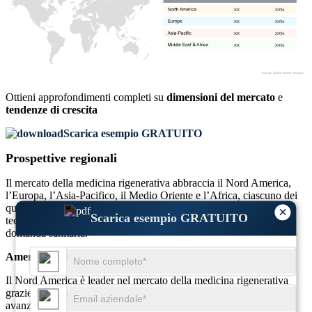
XX
XX%
XX
XX%
XX
XX%
XX
XX%
Ottieni approfondimenti completi su
dimensioni del mercato
e
tendenze di crescita
Scarica esempio GRATUITO
Prospettive regionali
Il mercato della medicina rigenerativa abbraccia il Nord America,
l’Europa, l’Asia-Pacifico, il Medio Oriente e l’Africa, ciascuno dei
quali ha registrato una crescita sostanziale grazie ai progressi
×
Scarica esempio GRATUITO
tecnologici, all’aumento degli investimenti e all’aumento della
domanda sanitaria.
America del Nord
Il Nord America è leader nel mercato della medicina rigenerativa
grazie a forti infrastrutture di ricerca e sviluppo, sistemi sanitari
avanzati e significativi finanziamenti governativi. Gli Stati Uniti