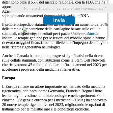
detengono oltre il 65% del mercato regionale, con la FDA che ha
approvato più di 30 terapie di medicina rigenerativa solo nel 2023.
Aziende come Moderna e Vertex Pharmaceuticals stanno
sperimentando trattamenti rigenerativi basati su mRNA.
Invia
Il settore ortopedico statunitense ha assistito a un aumento del 30%
delle terapie di riparazione della cartilagine basate sulle cellule
staminali, migliorando i risultati per i pazienti affetti da artrite.
Garantiamo la completa riservatezza dei tuoi dati personali.
Privacy
Inoltre, le terapie geniche per le lesioni del midollo spinale hanno
ricevuto maggiori finanziamenti, riflettendo l’impegno della regione
nella ricerca rigenerativa neurologica.
Anche il Canada ha compiuto progressi significativi nella ricerca
sulle cellule staminali, con istituzioni come la Stem Cell Network
che riceveranno 45 milioni di dollari in finanziamenti nel 2023 per
accelerare i progressi della medicina rigenerativa.
Europa
L’Europa rimane un attore importante nel mercato della medicina
rigenerativa, con paesi come Germania, Francia e Regno Unito
leader negli investimenti in biotecnologie e nelle sperimentazioni
cliniche. L’Agenzia europea per i medicinali (EMA) ha approvato
20 nuove terapie rigenerative nel 2023, migliorando le opzioni di
trattamento per le malattie rare e le condizioni croniche.