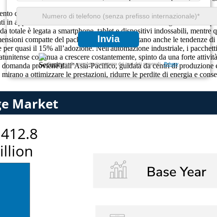
o chiave nel packaging dei semiconduttori, progettato per fornire un’eff
ti in applicazioni che richiedono bassa induttanza e integrazione compat
a totale è legata a smartphone, tablet e dispositivi indossabili, mentr
Invia
 dimensioni compatte del packaging QFN supportano anche le tendenze di 
sce per quasi il 15% all’adozione. Nell'automazione industriale, i pacche
tatunitense continua a crescere costantemente, spinto da una forte attivit
Garantiamo la completa riservatezza dei tuoi dati personali.
Privacy
a domanda proviene dall’Asia-Pacifico, guidata da centri di produzione el
irano a ottimizzare le prestazioni, ridurre le perdite di energia e conse