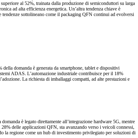
 superiore al 52%, trainata dalla produzione di semiconduttori su larga
ronica ad alta efficienza energetica. Un’altra tendenza chiave è
ste tendenze sottolineano come il packaging QFN continui ad evolversi
4% della domanda è generata da smartphone, tablet e dispositivi
dai sistemi ADAS. L’automazione industriale contribuisce per il 18%
adozione. La richiesta di imballaggi compatti, ad alte prestazioni e
lla domanda è legato direttamente all’integrazione hardware 5G, mentre
 il 28% delle applicazioni QFN, sta avanzando verso i veicoli connessi,
o la regione come un hub di investimento privilegiato per soluzioni di