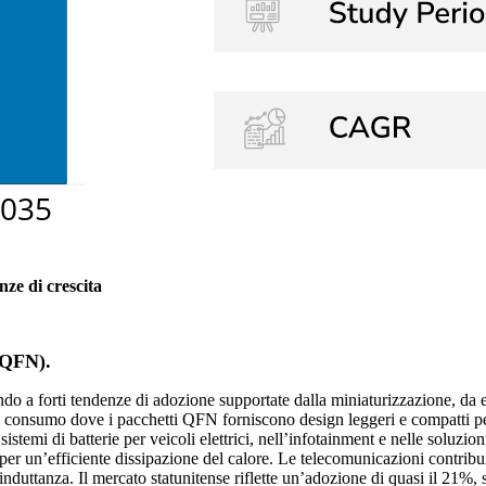
nze di crescita
(QFN).
o a forti tendenze di adozione supportate dalla miniaturizzazione, da el
i consumo dove i pacchetti QFN forniscono design leggeri e compatti per
istemi di batterie per veicoli elettrici, nell’infotainment e nelle soluz
N per un’efficiente dissipazione del calore. Le telecomunicazioni contrib
nduttanza. Il mercato statunitense riflette un’adozione di quasi il 21%, s