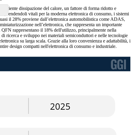
iciente dissipazione del calore, un fattore di forma ridotto e
ta, rendendoli vitali per la moderna elettronica di consumo, i sistemi
e quasi il 28% proviene dall’elettronica automobilistica come ADAS,
miniaturizzazione nell’elettronica, che rappresenta un importante
tti QFN rappresentano il 18% dell'utilizzo, principalmente nella
à di ricerca e sviluppo nei materiali semiconduttori e nelle tecnologie
ettronica su larga scala. Grazie alla loro convenienza e adattabilità, i
ntire design compatti nell'elettronica di consumo e industriale.