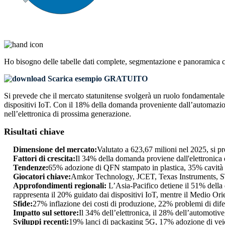
Ho bisogno delle
tabelle dati complete, segmentazione e panoramica 
Scarica esempio GRATUITO
Si prevede che il mercato statunitense svolgerà un ruolo fondamentale 
dispositivi IoT. Con il 18% della domanda proveniente dall’automazion
nell’elettronica di prossima generazione.
Risultati chiave
Dimensione del mercato:
Valutato a 623,67 milioni nel 2025, si 
Fattori di crescita:
Il 34% della domanda proviene dall'elettronica 
Tendenze:
65% adozione di QFN stampato in plastica, 35% cavità d
Giocatori chiave:
Amkor Technology, JCET, Texas Instruments, S
Approfondimenti regionali:
L’Asia-Pacifico detiene il 51% della 
rappresenta il 20% guidato dai dispositivi IoT, mentre il Medio Orie
Sfide:
27% inflazione dei costi di produzione, 22% problemi di difett
Impatto sul settore:
Il 34% dell’elettronica, il 28% dell’automotive
Sviluppi recenti:
19% lanci di packaging 5G, 17% adozione di veico