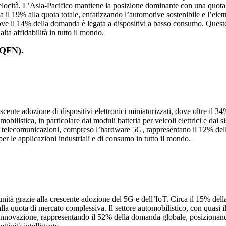
velocità. L’Asia-Pacifico mantiene la posizione dominante con una quota
il 19% alla quota totale, enfatizzando l’automotive sostenibile e l’elett
, dove il 14% della domanda è legata a dispositivi a basso consumo. Que
lta affidabilità in tutto il mondo.
(QFN).
cente adozione di dispositivi elettronici miniaturizzati, dove oltre il 3
tomobilistica, in particolare dai moduli batteria per veicoli elettrici e 
 le telecomunicazioni, compreso l’hardware 5G, rappresentano il 12% dell’
er le applicazioni industriali e di consumo in tutto il mondo.
nità grazie alla crescente adozione del 5G e dell’IoT. Circa il 15% de
alla quota di mercato complessiva. Il settore automobilistico, con quasi
 l’innovazione, rappresentando il 52% della domanda globale, posizionand