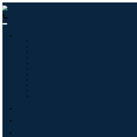
USA : +1 (855) 467-7775 (Numero verde)
UK : +44 8085 02239
Settori
Tecnologie dell'informazione
Assistenza sanitaria
Macchinari e attrezzature
Automotive e trasporti
Cibo e bevande
Energia e potenza
Aerospaziale e difesa
Agricoltura
Prodotti chimici e materiali
Architettura
Beni di consumo
Blog
Chi siamo
Contatti