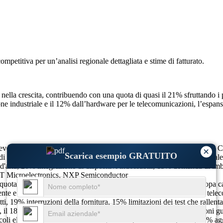
competitiva
per un’analisi regionale dettagliata e stime di fatturato.
nella crescita, contribuendo con una quota di quasi il 21% sfruttando i 
e industriale e il 12% dall’hardware per le telecomunicazioni, l’espansi
prevede che raggiungerà 1.412,8 milioni entro il 2035, con una crescit
×
Scarica esempio GRATUITO
di consumo, il 28% dall'automotive, il 18% dall'automazione industriale
'aria, 20% integrazione di dispositivi indossabili, 15% domanda di imb
T Microelectronics, NXP Semiconductor
quota trainata dall’elettronica di consumo e dall’automotive, l’Europa c
nte e l’Africa contribuiscono con il 7% attraverso la crescita delle tele
i, 19% interruzioni della fornitura, 15% limitazioni dei test che rallent
, il 18% dell’automazione industriale, il 12% delle telecomunicazioni gu
li elettrici, 16% innovazioni IoT, 14% espansioni di capacità, 21% ag