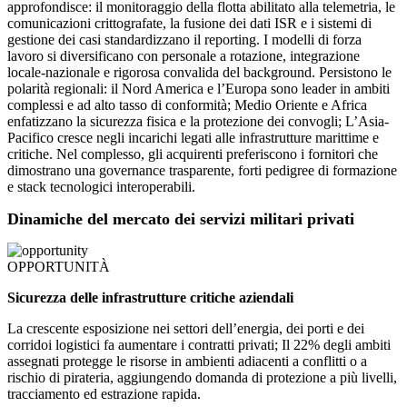
approfondisce: il monitoraggio della flotta abilitato alla telemetria, le
comunicazioni crittografate, la fusione dei dati ISR ​​e i sistemi di
gestione dei casi standardizzano il reporting. I modelli di forza
lavoro si diversificano con personale a rotazione, integrazione
locale-nazionale e rigorosa convalida del background. Persistono le
polarità regionali: il Nord America e l’Europa sono leader in ambiti
complessi e ad alto tasso di conformità; Medio Oriente e Africa
enfatizzano la sicurezza fisica e la protezione dei convogli; L’Asia-
Pacifico cresce negli incarichi legati alle infrastrutture marittime e
critiche. Nel complesso, gli acquirenti preferiscono i fornitori che
dimostrano una governance trasparente, forti pedigree di formazione
e stack tecnologici interoperabili.
Dinamiche del mercato dei servizi militari privati
OPPORTUNITÀ
Sicurezza delle infrastrutture critiche aziendali
La crescente esposizione nei settori dell’energia, dei porti e dei
corridoi logistici fa aumentare i contratti privati; Il 22% degli ambiti
assegnati protegge le risorse in ambienti adiacenti a conflitti o a
rischio di pirateria, aggiungendo domanda di protezione a più livelli,
tracciamento ed estrazione rapida.