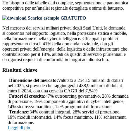
Ho bisogno delle
tabelle dati complete, segmentazione e panoramica
competitiva
per un’analisi regionale dettagliata e stime di fatturato.
Scarica esempio GRATUITO
Nel mercato dei servizi militari privati ​​degli Stati Uniti, la domanda
si concentra nel supporto logistico, nella protezione statica e mobile,
nella formazione e nella cyber-intelligence. Gli appalti pubblici
rappresentano circa il 41% della domanda nazionale, con gli
operatori privati ​​dell’energia, della logistica e delle infrastrutture che
contribuiscono per il 18%, aiutati da quadri di servizio pluriennali e
da rigorosi requisiti di conformità in luoghi ad alto rischio.
Risultati chiave
Dimensione del mercato:
Valutato a 254,15 miliardi di dollari
nel 2025, si prevede che raggiungerà i 488,9 miliardi di dollari
entro il 2034, con una crescita CAGR del 7,54%.
Fattori di crescita:
47% outsourcing governativo, 28% domanda
di protezione, 19% componenti aggiuntivi di cyber-intelligence,
14% sicurezza marittima, 12% programmi di formazione.
Tendenze:
34% contratti integrati, 28% servizi di protezione,
19% moduli informatici, 14% focus marittimo, 11% schieramenti
di formazione.
Leggi di più..