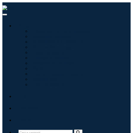
Settori
Tecnologie dell'informazione
Assistenza sanitaria
Macchinari e attrezzature
Automotive e trasporti
Cibo e bevande
Energia e potenza
Aerospaziale e difesa
Agricoltura
Prodotti chimici e materiali
Architettura
Beni di consumo
Blog
Chi siamo
Contatti