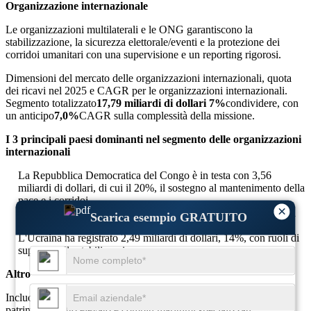
Organizzazione internazionale
Le organizzazioni multilaterali e le ONG garantiscono la
stabilizzazione, la sicurezza elettorale/eventi e la protezione dei
corridoi umanitari con una supervisione e un reporting rigorosi.
Dimensioni del mercato delle organizzazioni internazionali, quota
dei ricavi nel 2025 e CAGR per le organizzazioni internazionali.
Segmento totalizzato
17,79 miliardi di dollari
7%
condividere, con
un anticipo
7,0%
CAGR sulla complessità della missione.
I 3 principali paesi dominanti nel segmento delle organizzazioni
internazionali
La Repubblica Democratica del Congo è in testa con 3,56
miliardi di dollari, di cui il 20%, il sostegno al mantenimento della
pace e i corridoi.
×
La Somalia ha registrato 2,85 miliardi di dollari, 16%, sicurezza
Scarica esempio GRATUITO
dei convogli e dei siti.
L'Ucraina ha registrato 2,49 miliardi di dollari, 14%, con ruoli di
supporto alla stabilizzazione.
Altro
Include scorte assicurative, sminamento/EOD, protezione del
patrimonio netto elevato e compiti marittimi specializzati.