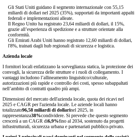
Gli Stati Uniti guidano il segmento internazionale con 55,15
miliardi di dollari nel 2025 (35%), supportati da importanti appalti
federali e implementazioni alleate.
Il Regno Unito ha registrato 23,64 miliardi di dollari, il 15%,
grazie all’esperienza di spedizione e a strutture orientate alla
conformità.
Gli Emirati Arabi Uniti hanno registrato 12,60 miliardi di dollari,
l'8%, trainati dagli hub regionali di sicurezza e logistica.
Azienda locale
I fornitori locali enfatizzano la sorveglianza statica, la protezione dei
convogli, la sicurezza delle strutture e i ruoli di collegamento. I
vantaggi includono l’allineamento linguistico/culturale,
autorizzazioni più rapide e controllo dei costi, spesso subappaltati
nell’ambito di contratti quadro più ampi.
Dimensioni del mercato dell'azienda locale, quota dei ricavi nel
2025 e CAGR per l'azienda locale. Le aziende locali hanno
totalizzato
96,58 miliardi di dollari
nel 2025, in
rappresentanza
38%
condividere. Si prevede che questo segmento
crescerà a un CAGR di
6,9%
fino al 2034, sostenuto da progetti
infrastrutturali, sicurezza urbana e partenariati pubblico-privato.
I primi 3 principali paesi dominanti nel segmento delle società