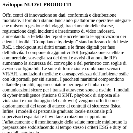
Sviluppo NUOVI PRODOTTI
Offri centri di innovazione su dati, conformità e distribuzione
modulare. I fornitori stanno lanciando piattaforme operative integrate
che uniscono gestione dei viaggi, tracciamento delle risorse,
registrazione degli incidenti e inserimento di video indossati,
aumentando la fedeltà dei report e accelerando le approvazioni dei
clienti. I toolkit “Compliance by design” standardizzano le richieste
RoE, i checkpoint sui diritti umani e le firme digitali per fase
dell’attività. I componenti aggiuntivi ISR ​​(segnalazione satellitare
commerciale, sorveglianza dei droni e avvisi di anomalie RF)
aumentano la sicurezza del convoglio e del perimetro con soglie di
avviso configurabili. Le suite di formazione combinano scenari
VR/AR, simulazioni mediche e consapevolezza dell'ambiente ostile
con kit portatili per siti austeri. I pacchetti marittimi comprendono
cittadelle portatili, apparecchiature per negare l'imbarco e
comunicazioni sicure per i transiti attraverso zone a rischio. I moduli
di cyber-intelligence (fusione OSINT, playbook di risposta alle
violazioni e monitoraggio del dark web) vengono offerti come
aggiornamenti del tasso di attacco ai contratti di sicurezza fisica.
Infine, i modelli di personale graduato locale-nazionale più
supervisori espatriati e il welfare a rotazione supportano
l’affaticamento e il monitoraggio della salute mentale migliorano la
preparazione soddisfacendo al tempo stesso i criteri ESG e duty-of-
care dell’acquirente.