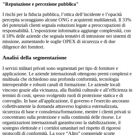
"Reputazione e percezione pubblica"
I rischi per la fiducia pubblica, l’ottica dell’incidente e l’opacità
percepita scoraggiano alcune ONG e acquirenti multilaterali. Il 33%
dei potenziali clienti segnala esitazioni legate a preoccupazioni di
responsabilità. L’esposizione informatica aggiunge complessità, con
il 18% delle aziende che segnala tentativi di intrusione nei sistemi di
missione, aumentando le soglie OPEX di sicurezza e di due
diligence dei fornitori.
Analisi della segmentazione
I servizi militari privati ​​sono segmentati per tipo di fornitore e
applicazione. Le aziende internazionali ottengono premi complessi e
multisala che richiedono una profonda conformità, tecnologia
interoperabile e robusti canali di formazione. Le aziende locali
vincono grazie alla vicinanza, alla fluidità culturale e all’efficienza in
termini di costi, spesso svolgendo ruoli di protezione statica e di
convoglio. In base all'applicazione, il governo e l'esercito ancorano
collettivamente la domanda attraverso logistica esternalizzata,
sicurezza di base e consulenza/formazione, mentre i clienti privati ​​si
concentrano sulla protezione e sulla continuità delle risorse. Le
organizzazioni internazionali garantiscono la stabilizzazione, il
sostegno elettorale e i corridoi umanitari nel rispetto di rigorosi
protocolli di conformità. La voce “Altro” comprende scorte