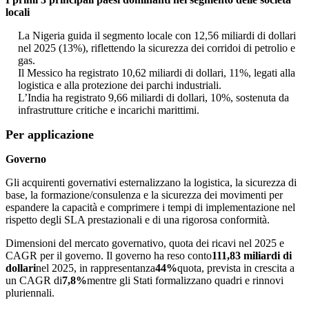
locali
La Nigeria guida il segmento locale con 12,56 miliardi di dollari
nel 2025 (13%), riflettendo la sicurezza dei corridoi di petrolio e
gas.
Il Messico ha registrato 10,62 miliardi di dollari, 11%, legati alla
logistica e alla protezione dei parchi industriali.
L’India ha registrato 9,66 miliardi di dollari, 10%, sostenuta da
infrastrutture critiche e incarichi marittimi.
Per applicazione
Governo
Gli acquirenti governativi esternalizzano la logistica, la sicurezza di
base, la formazione/consulenza e la sicurezza dei movimenti per
espandere la capacità e comprimere i tempi di implementazione nel
rispetto degli SLA prestazionali e di una rigorosa conformità.
Dimensioni del mercato governativo, quota dei ricavi nel 2025 e
CAGR per il governo. Il governo ha reso conto
111,83 miliardi di
dollari
nel 2025, in rappresentanza
44%
quota, prevista in crescita a
un CAGR di
7,8%
mentre gli Stati formalizzano quadri e rinnovi
pluriennali.