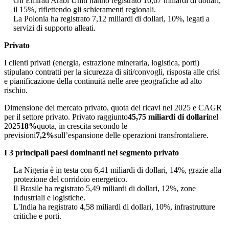
Gli Emirati Arabi Uniti hanno registrato 10,67 miliardi di dollari,
il 15%, riflettendo gli schieramenti regionali.
La Polonia ha registrato 7,12 miliardi di dollari, 10%, legati a
servizi di supporto alleati.
Privato
I clienti privati ​​(energia, estrazione mineraria, logistica, porti)
stipulano contratti per la sicurezza di siti/convogli, risposta alle crisi
e pianificazione della continuità nelle aree geografiche ad alto
rischio.
Dimensione del mercato privato, quota dei ricavi nel 2025 e CAGR
per il settore privato. Privato raggiunto
45,75 miliardi di dollari
nel
2025
18%
quota, in crescita secondo le
previsioni
7,2%
sull’espansione delle operazioni transfrontaliere.
I 3 principali paesi dominanti nel segmento privato
La Nigeria è in testa con 6,41 miliardi di dollari, 14%, grazie alla
protezione del corridoio energetico.
Il Brasile ha registrato 5,49 miliardi di dollari, 12%, zone
industriali e logistiche.
L'India ha registrato 4,58 miliardi di dollari, 10%, infrastrutture
critiche e porti.