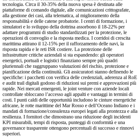
tecnologia. Circa il 30-35% della nuova spesa è destinata alle
piattaforme di comando digitale, alle comunicazioni crittografate,
alla gestione dei casi, alla telematica, al miglioramento della
responsabilità e delle catene probatorie. I centri di formazione, i
simulatori e lo sviluppo della dottrina assorbono il 18-22% per
adattare programmi di studio standardizzati per la protezione, le
operazioni di convoglio e la risposta medica. I corridoi di crescita
marittima attirano il 12-15% per il rafforzamento delle navi, la
risposta rapida e le reti ISR ​​costiere. La protezione delle
infrastrutture critiche aziendali si sta espandendo: gli operatori
energetici, portuali e logistici finanziano sempre più quadri
pluriennali che raggruppano valutazioni del rischio, protezione e
pianificazione della continuità. Gli assicuratori stanno definendo le
specifiche: i pacchetti con verifica delle credenziali, aderenza al RoE
e audit trail digitali godono di riduzioni sui premi e approvazioni più
rapide. Nei mercati emergenti, le joint venture con aziende locali
controllate sbloccano l’accesso agli appalti e vantaggi in termini di
costi. I punti caldi delle opportunità includono le cinture energetiche
africane, le rotte marittime del Mar Rosso e dell’Oceano Indiano e i
mandati di formazione/consulenza europei legati alla prontezza e alla
resilienza. I fornitori che dimostrano una riduzione degli incidenti
KPI misurabili, tempi di risposta, punteggi di conformità e una
governance trasparente ottengono percentuali di successo e rinnovi
superiori.