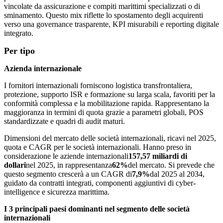
vincolate da assicurazione e compiti marittimi specializzati o di
sminamento. Questo mix riflette lo spostamento degli acquirenti
verso una governance trasparente, KPI misurabili e reporting digitale
integrato.
Per tipo
Azienda internazionale
I fornitori internazionali forniscono logistica transfrontaliera,
protezione, supporto ISR e formazione su larga scala, favoriti per la
conformità complessa e la mobilitazione rapida. Rappresentano la
maggioranza in termini di quota grazie a parametri globali, POS
standardizzate e quadri di audit maturi.
Dimensioni del mercato delle società internazionali, ricavi nel 2025,
quota e CAGR per le società internazionali. Hanno preso in
considerazione le aziende internazionali
157,57 miliardi di
dollari
nel 2025, in rappresentanza
62%
del mercato. Si prevede che
questo segmento crescerà a un CAGR di
7,9%
dal 2025 al 2034,
guidato da contratti integrati, componenti aggiuntivi di cyber-
intelligence e sicurezza marittima.
I 3 principali paesi dominanti nel segmento delle società
internazionali