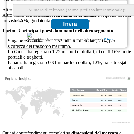
Altro Dimensione del mercato, entrate nel 2025. Quota e CAGR per
Altro. Altro contabilizzato
7,62 miliardi di dollari
3%
quota, CAGR
previsto
6,5%
, guidato da incarichi specialistici.
Invia
I primi 3 principali paesi dominanti nell'altro segmento
Garantiamo la completa riservatezza dei tuoi dati personali.
Privacy
Singapore è in testa con 1,52 miliardi di dollari, 20%, per la
sicurezza del trasbordo marittimo.
La Grecia ha registrato 1,22 miliardi di dollari, di cui il 16%, rotte
portuali e traghetti.
Panama ha registrato 0,91 miliardi di dollari, 12%, transiti legati
ai canali.
USD 96.58 Bn
38%
USD 68.62 Bn
27%
USD 55.91 Bn
22%
USD 33.04 Bn
13%
Ottieni approfondimenti completi su
dimensioni del mercato
e