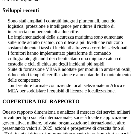
Sviluppi recenti
Sono stati ampliati i contratti integrati pluriennali, unendo
logistica, protezione e intelligence per ridurre il rischio di
interfaccia con percentuali a due cifre.
Le implementazioni della sicurezza marittima sono aumentate
sulle rotte ad alto rischio, con difese a più livelli che riducono
sostanzialmente i tassi di incidenti attraverso corridoi selezionati.
I fornitori hanno implementato piattaforme di comando
crittografate; gli audit dei clienti citano una migliore catena di
custodia e cicli di chiusura degli incidenti più rapidi.
Suite di formazione VR/AR adottate per moduli in ambienti ostili,
riducendo i tempi di certificazione e aumentando il mantenimento
delle competenze.
Joint venture formate con aziende locali selezionate in Africa e
MEA per soddisfare i requisiti di licenza e localizzazione.
COPERTURA DEL RAPPORTO
Questo rapporto dimensiona e analizza il mercato dei servizi militari
privati ​​per tipo società internazionale, società locale e applicazione
governativa, militare, privata, organizzazione internazionale, altro,
presentando valori al 2025, azioni e prospettive di crescita fino al
2034. Valuta i driver di approvvigionamento in outsourcing, capacità