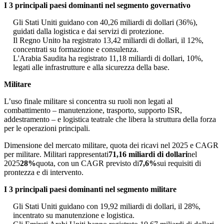
I 3 principali paesi dominanti nel segmento governativo
Gli Stati Uniti guidano con 40,26 miliardi di dollari (36%),
guidati dalla logistica e dai servizi di protezione.
Il Regno Unito ha registrato 13,42 miliardi di dollari, il 12%,
concentrati su formazione e consulenza.
L'Arabia Saudita ha registrato 11,18 miliardi di dollari, 10%,
legati alle infrastrutture e alla sicurezza della base.
Militare
L’uso finale militare si concentra su ruoli non legati al
combattimento – manutenzione, trasporto, supporto ISR,
addestramento – e logistica teatrale che libera la struttura della forza
per le operazioni principali.
Dimensione del mercato militare, quota dei ricavi nel 2025 e CAGR
per militare. Militari rappresentati
71,16 miliardi di dollari
nel
2025
28%
quota, con un CAGR previsto di
7,6%
sui requisiti di
prontezza e di intervento.
I 3 principali paesi dominanti nel segmento militare
Gli Stati Uniti guidano con 19,92 miliardi di dollari, il 28%,
incentrato su manutenzione e logistica.