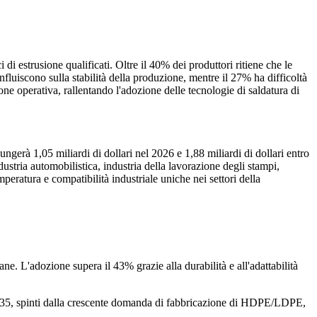
ci di estrusione qualificati. Oltre il 40% dei produttori ritiene che le
nfluiscono sulla stabilità della produzione, mentre il 27% ha difficoltà
one operativa, rallentando l'adozione delle tecnologie di saldatura di
ungerà 1,05 miliardi di dollari nel 2026 e 1,88 miliardi di dollari entro
ria automobilistica, industria della lavorazione degli stampi,
mperatura e compatibilità industriale uniche nei settori della
ane. L'adozione supera il 43% grazie alla durabilità e all'adattabilità
2035, spinti dalla crescente domanda di fabbricazione di HDPE/LDPE,