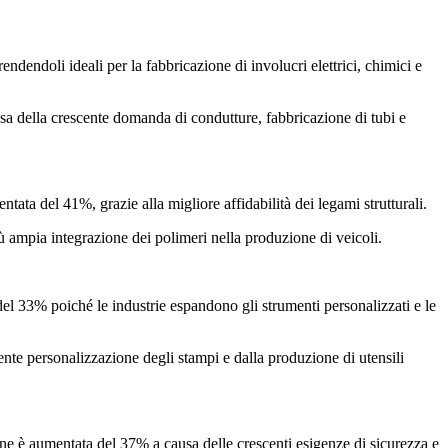
endendoli ideali per la fabbricazione di involucri elettrici, chimici e
a della crescente domanda di condutture, fabbricazione di tubi e
ata del 41%, grazie alla migliore affidabilità dei legami strutturali.
ampia integrazione dei polimeri nella produzione di veicoli.
 del 33% poiché le industrie espandono gli strumenti personalizzati e le
te personalizzazione degli stampi e dalla produzione di utensili
one è aumentata del 37% a causa delle crescenti esigenze di sicurezza e