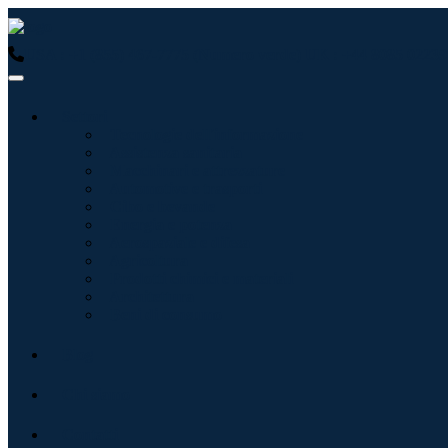
USA : +1 (855) 467-7775 (Numero verde)
UK : +44 8085 02239
Settori
Tecnologie dell'informazione
Assistenza sanitaria
Macchinari e attrezzature
Automotive e trasporti
Cibo e bevande
Energia e potenza
Aerospaziale e difesa
Agricoltura
Prodotti chimici e materiali
Architettura
Beni di consumo
Blog
Chi siamo
Contatti