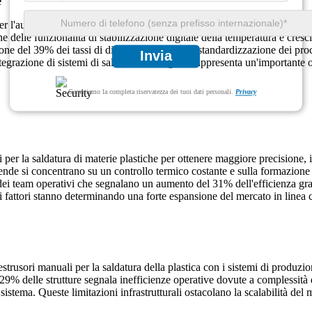
e
i per l'automazione stanno guadagnando notevole popolarità, con quasi il
one delle funzionalità di stabilizzazione digitale della temperatura è cre
ne del 39% dei tassi di difettosità grazie alla standardizzazione dei proce
Invia
ntegrazione di sistemi di saldatura intelligenti rappresenta un'importante 
Garantiamo la completa riservatezza dei tuoi dati personali.
Privacy
ti per la saldatura di materie plastiche per ottenere maggiore precisione,
 si concentrano su un controllo termico costante e sulla formazione di gi
dei team operativi che segnalano un aumento del 31% dell'efficienza grazi
 fattori stanno determinando una forte espansione del mercato in linea con
estrusori manuali per la saldatura della plastica con i sistemi di produzi
il 29% delle strutture segnala inefficienze operative dovute a complessit
 sistema. Queste limitazioni infrastrutturali ostacolano la scalabilità del