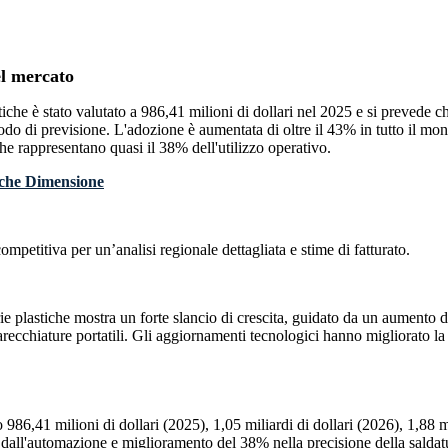
l mercato
tiche è stato valutato a 986,41 milioni di dollari nel 2025 e si prevede c
do di previsione. L'adozione è aumentata di oltre il 43% in tutto il mo
che rappresentano quasi il 38% dell'utilizzo operativo.
competitiva
per un’analisi regionale dettagliata e stime di fatturato.
rie plastiche mostra un forte slancio di crescita, guidato da un aumento 
recchiature portatili. Gli aggiornamenti tecnologici hanno migliorato la
86,41 milioni di dollari (2025), 1,05 miliardi di dollari (2026), 1,88 mi
all'automazione e miglioramento del 38% nella precisione della saldatura 