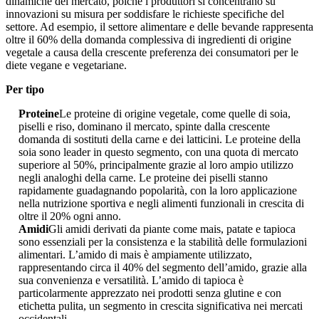
dinamiche del mercato, poiché i produttori si concentrano su
innovazioni su misura per soddisfare le richieste specifiche del
settore. Ad esempio, il settore alimentare e delle bevande rappresenta
oltre il 60% della domanda complessiva di ingredienti di origine
vegetale a causa della crescente preferenza dei consumatori per le
diete vegane e vegetariane.
Per tipo
Proteine
Le proteine ​​di origine vegetale, come quelle di soia,
piselli e riso, dominano il mercato, spinte dalla crescente
domanda di sostituti della carne e dei latticini. Le proteine ​​della
soia sono leader in questo segmento, con una quota di mercato
superiore al 50%, principalmente grazie al loro ampio utilizzo
negli analoghi della carne. Le proteine ​​dei piselli stanno
rapidamente guadagnando popolarità, con la loro applicazione
nella nutrizione sportiva e negli alimenti funzionali in crescita di
oltre il 20% ogni anno.
Amidi
Gli amidi derivati ​​da piante come mais, patate e tapioca
sono essenziali per la consistenza e la stabilità delle formulazioni
alimentari. L’amido di mais è ampiamente utilizzato,
rappresentando circa il 40% del segmento dell’amido, grazie alla
sua convenienza e versatilità. L’amido di tapioca è
particolarmente apprezzato nei prodotti senza glutine e con
etichetta pulita, un segmento in crescita significativa nei mercati
occidentali.