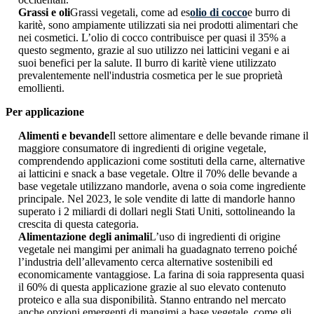
Grassi e oli
Grassi vegetali, come ad es
olio di cocco
e burro di
karitè, sono ampiamente utilizzati sia nei prodotti alimentari che
nei cosmetici. L’olio di cocco contribuisce per quasi il 35% a
questo segmento, grazie al suo utilizzo nei latticini vegani e ai
suoi benefici per la salute. Il burro di karitè viene utilizzato
prevalentemente nell'industria cosmetica per le sue proprietà
emollienti.
Per applicazione
Alimenti e bevande
Il settore alimentare e delle bevande rimane il
maggiore consumatore di ingredienti di origine vegetale,
comprendendo applicazioni come sostituti della carne, alternative
ai latticini e snack a base vegetale. Oltre il 70% delle bevande a
base vegetale utilizzano mandorle, avena o soia come ingrediente
principale. Nel 2023, le sole vendite di latte di mandorle hanno
superato i 2 miliardi di dollari negli Stati Uniti, sottolineando la
crescita di questa categoria.
Alimentazione degli animali
L’uso di ingredienti di origine
vegetale nei mangimi per animali ha guadagnato terreno poiché
l’industria dell’allevamento cerca alternative sostenibili ed
economicamente vantaggiose. La farina di soia rappresenta quasi
il 60% di questa applicazione grazie al suo elevato contenuto
proteico e alla sua disponibilità. Stanno entrando nel mercato
anche opzioni emergenti di mangimi a base vegetale, come gli