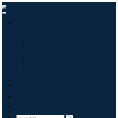
Settori
Tecnologie dell'informazione
Assistenza sanitaria
Macchinari e attrezzature
Automotive e trasporti
Cibo e bevande
Energia e potenza
Aerospaziale e difesa
Agricoltura
Prodotti chimici e materiali
Architettura
Beni di consumo
Blog
Chi siamo
Contatti