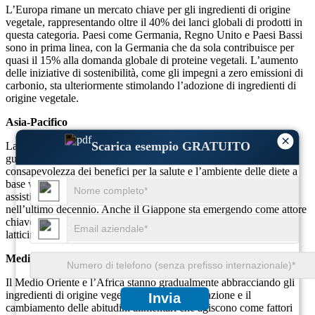
L’Europa rimane un mercato chiave per gli ingredienti di origine
vegetale, rappresentando oltre il 40% dei lanci globali di prodotti in
questa categoria. Paesi come Germania, Regno Unito e Paesi Bassi
sono in prima linea, con la Germania che da sola contribuisce per
quasi il 15% alla domanda globale di proteine ​​vegetali. L’aumento
delle iniziative di sostenibilità, come gli impegni a zero emissioni di
carbonio, sta ulteriormente stimolando l’adozione di ingredienti di
origine vegetale.
Asia-Pacifico
×
Scarica esempio GRATUITO
La regione dell’Asia-Pacifico sta vivendo una rapida crescita,
guidata dall’aumento dei redditi disponibili e dalla crescente
consapevolezza dei benefici per la salute e l’ambiente delle diete a
base vegetale. Cina e India guidano il mercato, con l’India che ha
assistito ad un aumento del 360% nell’adozione di alimenti vegani
nell’ultimo decennio. Anche il Giappone sta emergendo come attore
chiave, in particolare nel
Carne a base vegetale
e alternative ai
latticini.
Medio Oriente e Africa
Il Medio Oriente e l’Africa stanno gradualmente abbracciando gli
ingredienti di origine vegetale, con l’urbanizzazione e il
Invia
cambiamento delle abitudini alimentari che agiscono come fattori