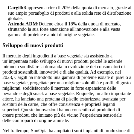
Cargill:
Rappresenta circa il 20% della quota di mercato, grazie al
suo ampio portafoglio di prodotti e alla solida rete di distribuzione
globale.
Azienda ADM:
Detiene circa il 18% della quota di mercato,
sfruttando la sua forte attenzione all'innovazione e alla vasta
gamma di proteine ​​e amidi di origine vegetale.
Sviluppo di nuovi prodotti
Il mercato degli ingredienti a base vegetale sta assistendo a
un’impennata nello sviluppo di nuovi prodotti poiché le aziende
mirano a soddisfare la domanda in evoluzione dei consumatori di
prodotti sostenibili, innovativi e di alta qualità. Ad esempio, nel
2023, Cargill ha introdotto una gamma di proteine ​​isolate di pisello a
base vegetale, progettate per una migliore solubilità e profili di gusto
migliorati, soddisfacendo il mercato in forte espansione delle
bevande e degli snack a base vegetale. Roquette, un altro importante
attore, ha lanciato una proteina di pisello testurizzata avanzata per
sostituti della carne, che offre consistenza e proprietà leganti
superiori. Queste innovazioni hanno consentito ai produttori di
creare prodotti che imitano più da vicino l’esperienza sensoriale
delle controparti di origine animale.
Nel frattempo, SunOpta ha ampliato i suoi impianti di produzione di