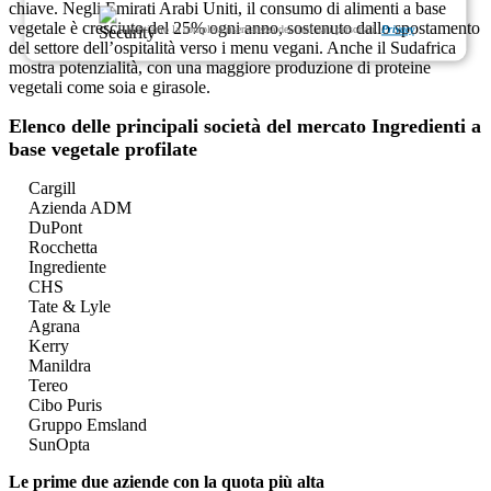
chiave. Negli Emirati Arabi Uniti, il consumo di alimenti a base
vegetale è cresciuto del 25% ogni anno, sostenuto dallo spostamento
Garantiamo la completa riservatezza dei tuoi dati personali.
Privacy
del settore dell’ospitalità verso i menu vegani. Anche il Sudafrica
mostra potenzialità, con una maggiore produzione di proteine ​​
vegetali come soia e girasole.
Elenco delle principali società del mercato Ingredienti a
base vegetale profilate
Cargill
Azienda ADM
DuPont
Rocchetta
Ingrediente
CHS
Tate & Lyle
Agrana
Kerry
Manildra
Tereo
Cibo Puris
Gruppo Emsland
SunOpta
Le prime due aziende con la quota più alta