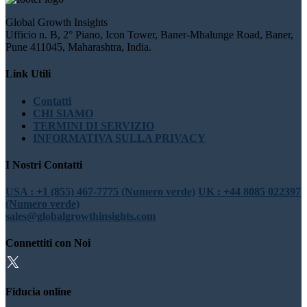
Global Growth Insights
Ufficio n. B, 2° Piano, Icon Tower, Baner-Mhalunge Road, Baner,
Pune 411045, Maharashtra, India.
Link Utili
Contatti
CHI SIAMO
TERMINI DI SERVIZIO
INFORMATIVA SULLA PRIVACY
I Nostri Contatti
USA : +1 (855) 467-7775 (Numero verde)
UK : +44 8085 022397
(Numero verde)
sales@globalgrowthinsights.com
Connettiti con Noi
Fiducia online