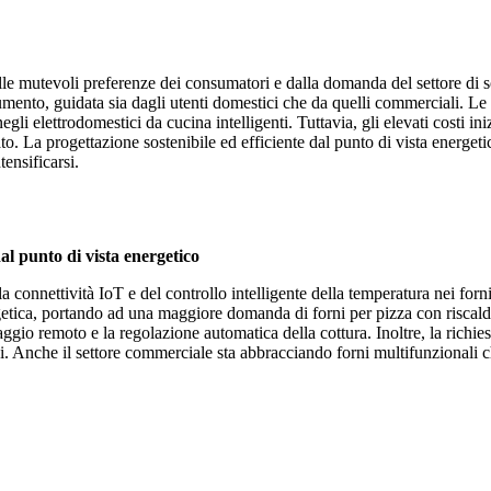
lle mutevoli preferenze dei consumatori e dalla domanda del settore di sol
in aumento, guidata sia dagli utenti domestici che da quelli commerciali.
gli elettrodomestici da cucina intelligenti. Tuttavia, gli elevati costi ini
o. La progettazione sostenibile ed efficiente dal punto di vista energeti
ensificarsi.
dal punto di vista energetico
la connettività IoT e del controllo intelligente della temperatura nei for
getica, portando ad una maggiore domanda di forni per pizza con riscalda
ggio remoto e la regolazione automatica della cottura. Inoltre, la richiest
oni. Anche il settore commerciale sta abbracciando forni multifunzionali c