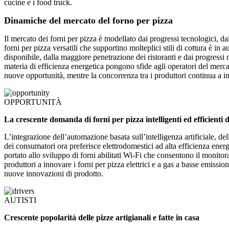
cucine e i food truck.
Dinamiche del mercato del forno per pizza
Il mercato dei forni per pizza è modellato dai progressi tecnologici, da
forni per pizza versatili che supportino molteplici stili di cottura è 
disponibile, dalla maggiore penetrazione dei ristoranti e dai progressi ne
materia di efficienza energetica pongono sfide agli operatori del mercat
nuove opportunità, mentre la concorrenza tra i produttori continua a int
OPPORTUNITÀ
La crescente domanda di forni per pizza intelligenti ed efficienti 
L’integrazione dell’automazione basata sull’intelligenza artificiale, del
dei consumatori ora preferisce elettrodomestici ad alta efficienza ener
portato allo sviluppo di forni abilitati Wi-Fi che consentono il monitora
produttori a innovare i forni per pizza elettrici e a gas a basse emissi
nuove innovazioni di prodotto.
AUTISTI
Crescente popolarità delle pizze artigianali e fatte in casa