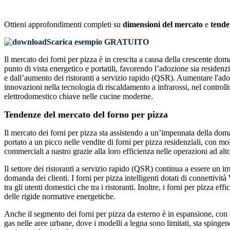
Ottieni approfondimenti completi su
dimensioni del mercato
e
tende
Scarica esempio GRATUITO
Il mercato dei forni per pizza è in crescita a causa della crescente doma
punto di vista energetico e portatili, favorendo l’adozione sia residen
e dall’aumento dei ristoranti a servizio rapido (QSR). Aumentare l'ado
innovazioni nella tecnologia di riscaldamento a infrarossi, nel controll
elettrodomestico chiave nelle cucine moderne.
Tendenze del mercato del forno per pizza
Il mercato dei forni per pizza sta assistendo a un’impennata della doman
portato a un picco nelle vendite di forni per pizza residenziali, con mol
commerciali a nastro grazie alla loro efficienza nelle operazioni ad al
Il settore dei ristoranti a servizio rapido (QSR) continua a essere un i
domanda dei clienti. I forni per pizza intelligenti dotati di connettivit
tra gli utenti domestici che tra i ristoranti. Inoltre, i forni per pizza
delle rigide normative energetiche.
Anche il segmento dei forni per pizza da esterno è in espansione, con o
gas nelle aree urbane, dove i modelli a legna sono limitati, sta spinge