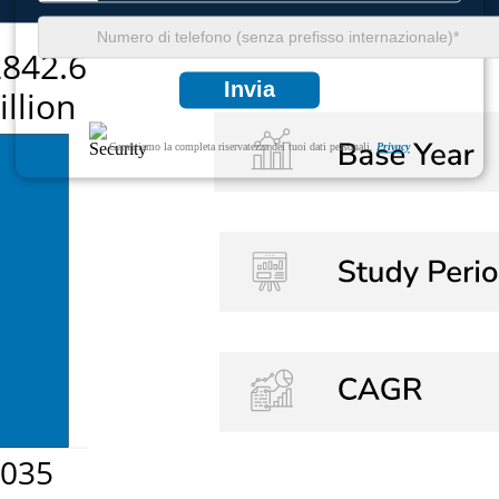
Invia
Garantiamo la completa riservatezza dei tuoi dati personali.
Privacy