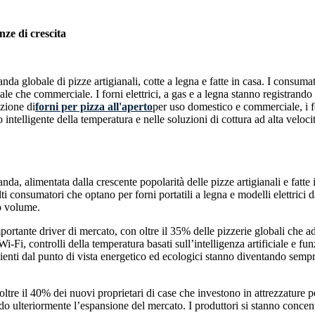
nze di crescita
nda globale di pizze artigianali, cotte a legna e fatte in casa. I consumato
ziale che commerciale. I forni elettrici, a gas e a legna stanno registran
zione di
forni per pizza all'aperto
per uso domestico e commerciale, i fo
o intelligente della temperatura e nelle soluzioni di cottura ad alta velo
da, alimentata dalla crescente popolarità delle pizze artigianali e fatte
ti consumatori che optano per forni portatili a legna e modelli elettrici d
to volume.
mportante driver di mercato, con oltre il 35% delle pizzerie globali che a
à Wi-Fi, controlli della temperatura basati sull’intelligenza artificiale e
 efficienti dal punto di vista energetico ed ecologici stanno diventando se
ltre il 40% dei nuovi proprietari di case che investono in attrezzature p
ndo ulteriormente l’espansione del mercato. I produttori si stanno conce