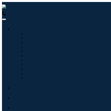
USA : +1 (855) 467-7775 (Numero verde)
UK : +44 8085 02239
Settori
Tecnologie dell'informazione
Assistenza sanitaria
Macchinari e attrezzature
Automotive e trasporti
Cibo e bevande
Energia e potenza
Aerospaziale e difesa
Agricoltura
Prodotti chimici e materiali
Architettura
Beni di consumo
Blog
Chi siamo
Contatti