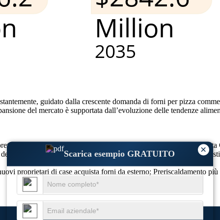
costantemente, guidato dalla crescente domanda di forni per pizza commerc
espansione del mercato è supportata dall’evoluzione delle tendenze alimen
 prevede che raggiungerà 2.642,3 milioni entro il 2033, con una cresc
×
Scarica esempio GRATUITO
 del 30% delle vendite di forni domestici; Il 50% richiede elettrodomest
i nuovi proprietari di case acquista forni da esterno; Preriscaldamento p