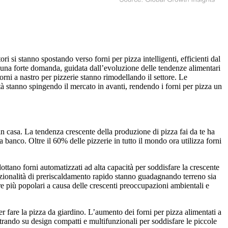
ri si stanno spostando verso forni per pizza intelligenti, efficienti dal
do una forte domanda, guidata dall’evoluzione delle tendenze alimentari
rni a nastro per pizzerie stanno rimodellando il settore. Le
cità stanno spingendo il mercato in avanti, rendendo i forni per pizza un
 in casa. La tendenza crescente della produzione di pizza fai da te ha
a banco. Oltre il 60% delle pizzerie in tutto il mondo ora utilizza forni
dottano forni automatizzati ad alta capacità per soddisfare la crescente
 funzionalità di preriscaldamento rapido stanno guadagnando terreno sia
mpre più popolari a causa delle crescenti preoccupazioni ambientali e
er fare la pizza da giardino. L’aumento dei forni per pizza alimentati a
ntrando su design compatti e multifunzionali per soddisfare le piccole