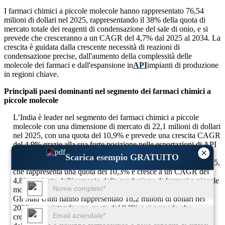
I farmaci chimici a piccole molecole hanno rappresentato 76,54
milioni di dollari nel 2025, rappresentando il 38% della quota di
mercato totale dei reagenti di condensazione del sale di onio, e si
prevede che cresceranno a un CAGR del 4,7% dal 2025 al 2034. La
crescita è guidata dalla crescente necessità di reazioni di
condensazione precise, dall'aumento della complessità delle
molecole dei farmaci e dall'espansione in
API
impianti di produzione
in regioni chiave.
Principali paesi dominanti nel segmento dei farmaci chimici a
piccole molecole
L’India è leader nel segmento dei farmaci chimici a piccole
molecole con una dimensione di mercato di 22,1 milioni di dollari
nel 2025, con una quota del 10,9% e prevede una crescita CAGR
del 4,9% grazie alla sua forte posizione nelle esportazioni di API
×
e nella produzione chimica economicamente vantaggiosa.
Scarica esempio GRATUITO
Segue la Cina, con un mercato di 20,8 milioni di dollari nel 2025,
che rappresenta una quota del 10,3% e cresce a un CAGR del
4,8%, trainato dall’aumento della produzione di farmaci a piccole
molecole e dall’espansione della capacità farmaceutica.
Gli Stati Uniti hanno rappresentato 18,2 milioni di dollari nel
2025, conquistando una quota del 9,0% e si prevede che
cresceranno a un CAGR del 4,5% grazie alla crescita costante