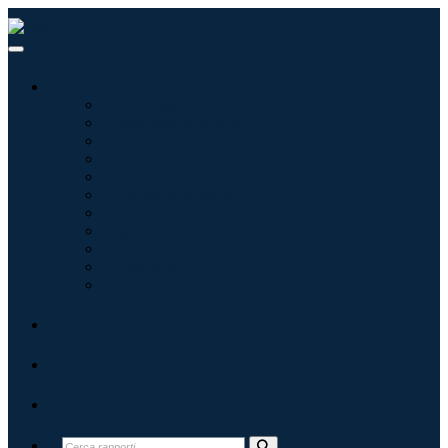
Settori
Tecnologie dell'informazione
Assistenza sanitaria
Macchinari e attrezzature
Automotive e trasporti
Cibo e bevande
Energia e potenza
Aerospaziale e difesa
Agricoltura
Prodotti chimici e materiali
Architettura
Beni di consumo
Blog
Chi siamo
Contatti