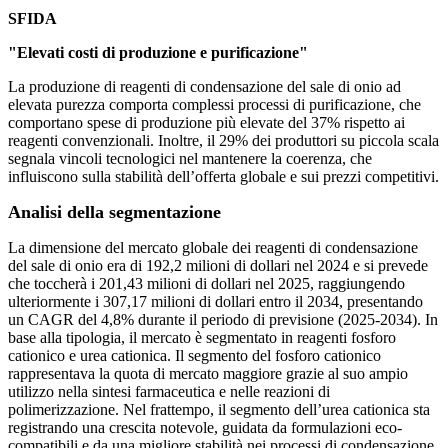
SFIDA
"Elevati costi di produzione e purificazione"
La produzione di reagenti di condensazione del sale di onio ad
elevata purezza comporta complessi processi di purificazione, che
comportano spese di produzione più elevate del 37% rispetto ai
reagenti convenzionali. Inoltre, il 29% dei produttori su piccola scala
segnala vincoli tecnologici nel mantenere la coerenza, che
influiscono sulla stabilità dell’offerta globale e sui prezzi competitivi.
Analisi della segmentazione
La dimensione del mercato globale dei reagenti di condensazione
del sale di onio era di 192,2 milioni di dollari nel 2024 e si prevede
che toccherà i 201,43 milioni di dollari nel 2025, raggiungendo
ulteriormente i 307,17 milioni di dollari entro il 2034, presentando
un CAGR del 4,8% durante il periodo di previsione (2025-2034). In
base alla tipologia, il mercato è segmentato in reagenti fosforo
cationico e urea cationica. Il segmento del fosforo cationico
rappresentava la quota di mercato maggiore grazie al suo ampio
utilizzo nella sintesi farmaceutica e nelle reazioni di
polimerizzazione. Nel frattempo, il segmento dell’urea cationica sta
registrando una crescita notevole, guidata da formulazioni eco-
compatibili e da una migliore stabilità nei processi di condensazione.