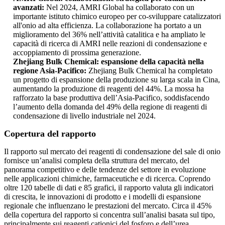
avanzati:
Nel 2024, AMRI Global ha collaborato con un
importante istituto chimico europeo per co-sviluppare catalizzatori
all'onio ad alta efficienza. La collaborazione ha portato a un
miglioramento del 36% nell’attività catalitica e ha ampliato le
capacità di ricerca di AMRI nelle reazioni di condensazione e
accoppiamento di prossima generazione.
Zhejiang Bulk Chemical: espansione della capacità nella
regione Asia-Pacifico:
Zhejiang Bulk Chemical ha completato
un progetto di espansione della produzione su larga scala in Cina,
aumentando la produzione di reagenti del 44%. La mossa ha
rafforzato la base produttiva dell’Asia-Pacifico, soddisfacendo
l’aumento della domanda del 49% della regione di reagenti di
condensazione di livello industriale nel 2024.
Copertura del rapporto
Il rapporto sul mercato dei reagenti di condensazione del sale di onio
fornisce un’analisi completa della struttura del mercato, del
panorama competitivo e delle tendenze del settore in evoluzione
nelle applicazioni chimiche, farmaceutiche e di ricerca. Coprendo
oltre 120 tabelle di dati e 85 grafici, il rapporto valuta gli indicatori
di crescita, le innovazioni di prodotto e i modelli di espansione
regionale che influenzano le prestazioni del mercato. Circa il 45%
della copertura del rapporto si concentra sull’analisi basata sul tipo,
principalmente sui reagenti cationici del fosforo e dell’urea,