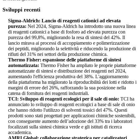
Sviluppi recenti
Sigma-Aldrich: Lancio di reagenti cationici ad elevata
purezza:
Nel 2024, Sigma-Aldrich ha introdotto una nuova linea
di reagenti cationici a base di fosforo ad elevata purezza con
purezza del 99,8%, migliorando la resa di sintesi del 42%. Il
lancio mirava ai processi di accoppiamento e polimerizzazione
dei peptidi, migliorando la selettività e riducendo la produzione di
rifiuti del 31% nei settori della produzione chimica.
Thermo Fisher: espansione delle piattaforme di sintesi
automatizzata:
Thermo Fisher ha ampliato le proprie piattaforme
automatizzate di sintesi e distribuzione dei reagenti nel 2024,
aumentando l'efficienza produttiva del 38%. L'aggiornamento
della piattaforma ha migliorato la riproducibilità dei lotti e ridotto i
margini di errore del 26%, rafforzando la sua posizione nella
catena di fornitura dei reagenti industriali.
TCI: Sviluppo di reagenti ecologici per il sale di onio:
TCI ha
annunciato lo sviluppo di reagenti ecologici a base di sale di onio
che hanno ridotto l'utilizzo di solventi tossici del 47%. Questi
prodotti sono stati progettati per applicazioni chimiche sostenibili,
con conseguente aumento dell’adozione del 33% tra i laboratori
focalizzati sulla sintesi chimica verde e gli istituti di ricerca
accademica.
AMRI Global: collaborazione strategica per catalizzatori