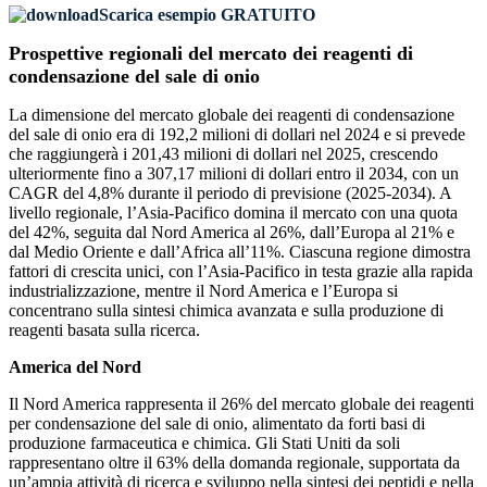
Scarica esempio GRATUITO
Prospettive regionali del mercato dei reagenti di
condensazione del sale di onio
La dimensione del mercato globale dei reagenti di condensazione
del sale di onio era di 192,2 milioni di dollari nel 2024 e si prevede
che raggiungerà i 201,43 milioni di dollari nel 2025, crescendo
ulteriormente fino a 307,17 milioni di dollari entro il 2034, con un
CAGR del 4,8% durante il periodo di previsione (2025-2034). A
livello regionale, l’Asia-Pacifico domina il mercato con una quota
del 42%, seguita dal Nord America al 26%, dall’Europa al 21% e
dal Medio Oriente e dall’Africa all’11%. Ciascuna regione dimostra
fattori di crescita unici, con l’Asia-Pacifico in testa grazie alla rapida
industrializzazione, mentre il Nord America e l’Europa si
concentrano sulla sintesi chimica avanzata e sulla produzione di
reagenti basata sulla ricerca.
America del Nord
Il Nord America rappresenta il 26% del mercato globale dei reagenti
per condensazione del sale di onio, alimentato da forti basi di
produzione farmaceutica e chimica. Gli Stati Uniti da soli
rappresentano oltre il 63% della domanda regionale, supportata da
un’ampia attività di ricerca e sviluppo nella sintesi dei peptidi e nella