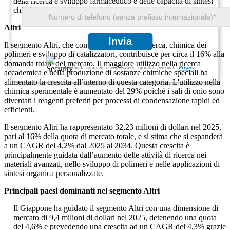
della ricerca e sviluppo farmaceutico e delle capacità di sintesi
chimica avanzata.
Altri
Invia
Il segmento Altri, che comprende sintesi di ricerca, chimica dei
polimeri e sviluppo di catalizzatori, contribuisce per circa il 16% alla
domanda totale del mercato. Il maggiore utilizzo nella ricerca
Garantiamo la completa riservatezza dei tuoi dati personali.
Privacy
accademica e nella produzione di sostanze chimiche speciali ha
alimentato la crescita all’interno di questa categoria. L'utilizzo nella
chimica sperimentale è aumentato del 29% poiché i sali di onio sono
diventati i reagenti preferiti per processi di condensazione rapidi ed
efficienti.
Il segmento Altri ha rappresentato 32,23 milioni di dollari nel 2025,
pari al 16% della quota di mercato totale, e si stima che si espanderà
a un CAGR del 4,2% dal 2025 al 2034. Questa crescita è
principalmente guidata dall’aumento delle attività di ricerca nei
materiali avanzati, nello sviluppo di polimeri e nelle applicazioni di
sintesi organica personalizzate.
Principali paesi dominanti nel segmento Altri
Il Giappone ha guidato il segmento Altri con una dimensione di
mercato di 9,4 milioni di dollari nel 2025, detenendo una quota
del 4,6% e prevedendo una crescita ad un CAGR del 4,3% grazie