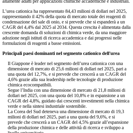
altamente adatti per applicazioni chimiche accademiche e industriali.
L’urea cationica ha rappresentato 84,43 milioni di dollari nel 2025,
rappresentando il 42% della quota di mercato totale dei reagenti di
condensazione del sale di onio, e si prevede che si espanderà a un
CAGR del 4,4% dal 2025 al 2034. Questa crescita è alimentata dalla
crescente domanda di soluzioni di chimica verde, da una maggiore
adozione negli istituti di ricerca accademica e dai progressi nelle
formulazioni di reagenti a basse emissioni.
Principali paesi dominanti nel segmento cationico dell'urea
Il Giappone è leader nel segmento dell’urea cationica con una
dimensione di mercato di 25,6 milioni di dollari nel 2025, pari a
una quota del 12,7%, e si prevede che crescerà a un CAGR del
4,6% grazie alla sua leadership nelle tecnologie di produzione
chimica ecocompatibili.
Segue l’India con una dimensione di mercato di 21,8 milioni di
dollari nel 2025, con una quota del 10,8% e in espansione a un
CAGR del 4,8%, guidato dai crescenti investimenti nella chimica
verde e nella sintesi industriale sostenibile.
La Corea del Sud deteneva una dimensione di mercato di 19,3
milioni di dollari nel 2025, pari a una quota del 9,6%, e si
prevede che crescerà a un CAGR del 4,5% grazie all’espansione
della produzione chimica e delle attività di ricerca e sviluppo a
livello universitario.