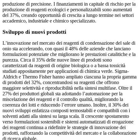
produzione di precisione. I finanziamenti in capitale di rischio per la
produzione di reagenti ecologici e personalizzabili sono aumentati
del 37%, creando opportunità di crescita a lungo termine nei settori
accademico, industriale e chimico specializzato.
Sviluppo di nuovi prodotti
L’innovazione nel mercato dei reagenti di condensazione del sale di
onio sta accelerando, con quasi il 48% delle aziende che lanciano
formulazioni potenziate che migliorano le prestazioni catalitiche e la
purezza. Circa il 35% delle nuove linee di prodotti sono
caratterizzati da reagenti di origine biologica o a bassa tossicità
studiati appositamente per applicazioni di chimica verde. Sigma-
Aldrich e Thermo Fisher hanno ampliato ciascuna la propria gamma
di prodotti del 32%, concentrandosi su reagenti che offrono
maggiore selettività e riproducibilità nella sintesi multifase. Oltre il
27% dei produttori globali sta adottando l’automazione per la
miscelazione dei reagenti e il controllo qualità, migliorando la
coerenza dei lotti e riducendo l’errore umano. Inoltre, il 30% dei
nuovi sviluppi enfatizza composti termostabili e compatibili con i
solventi adatti alla sintesi su larga scala. Il crescente spostamento
verso formulazioni sostenibili e sistemi automatizzati di erogazione
dei reagenti continua a ridefinire le strategie di innovazione dei
prodotti, rafforzando la competitività del mercato e la collaborazione
di ricerca globale.