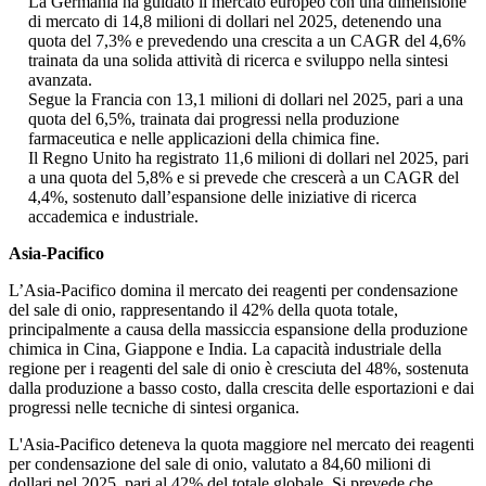
La Germania ha guidato il mercato europeo con una dimensione
di mercato di 14,8 milioni di dollari nel 2025, detenendo una
quota del 7,3% e prevedendo una crescita a un CAGR del 4,6%
trainata da una solida attività di ricerca e sviluppo nella sintesi
avanzata.
Segue la Francia con 13,1 milioni di dollari nel 2025, pari a una
quota del 6,5%, trainata dai progressi nella produzione
farmaceutica e nelle applicazioni della chimica fine.
Il Regno Unito ha registrato 11,6 milioni di dollari nel 2025, pari
a una quota del 5,8% e si prevede che crescerà a un CAGR del
4,4%, sostenuto dall’espansione delle iniziative di ricerca
accademica e industriale.
Asia-Pacifico
L’Asia-Pacifico domina il mercato dei reagenti per condensazione
del sale di onio, rappresentando il 42% della quota totale,
principalmente a causa della massiccia espansione della produzione
chimica in Cina, Giappone e India. La capacità industriale della
regione per i reagenti del sale di onio è cresciuta del 48%, sostenuta
dalla produzione a basso costo, dalla crescita delle esportazioni e dai
progressi nelle tecniche di sintesi organica.
L'Asia-Pacifico deteneva la quota maggiore nel mercato dei reagenti
per condensazione del sale di onio, valutato a 84,60 milioni di
dollari nel 2025, pari al 42% del totale globale. Si prevede che