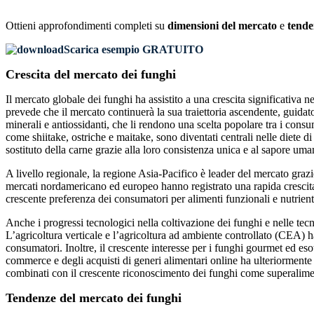
Ottieni approfondimenti completi su
dimensioni del mercato
e
tende
Scarica esempio GRATUITO
Crescita del mercato dei funghi
Il mercato globale dei funghi ha assistito a una crescita significativa n
prevede che il mercato continuerà la sua traiettoria ascendente, guidat
minerali e antiossidanti, che li rendono una scelta popolare tra i consum
come shiitake, ostriche e maitake, sono diventati centrali nelle diete d
sostituto della carne grazie alla loro consistenza unica e al sapore uma
A livello regionale, la regione Asia-Pacifico è leader del mercato gra
mercati nordamericano ed europeo hanno registrato una rapida crescita, 
crescente preferenza dei consumatori per alimenti funzionali e nutrienti
Anche i progressi tecnologici nella coltivazione dei funghi e nelle tec
L’agricoltura verticale e l’agricoltura ad ambiente controllato (CEA) h
consumatori. Inoltre, il crescente interesse per i funghi gourmet ed es
commerce e degli acquisti di generi alimentari online ha ulteriormente a
combinati con il crescente riconoscimento dei funghi come superaliment
Tendenze del mercato dei funghi