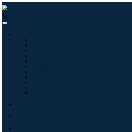
USA : +1 (855) 467-7775 (Numero verde)
UK : +44 8085 02239
Settori
Tecnologie dell'informazione
Assistenza sanitaria
Macchinari e attrezzature
Automotive e trasporti
Cibo e bevande
Energia e potenza
Aerospaziale e difesa
Agricoltura
Prodotti chimici e materiali
Architettura
Beni di consumo
Blog
Chi siamo
Contatti