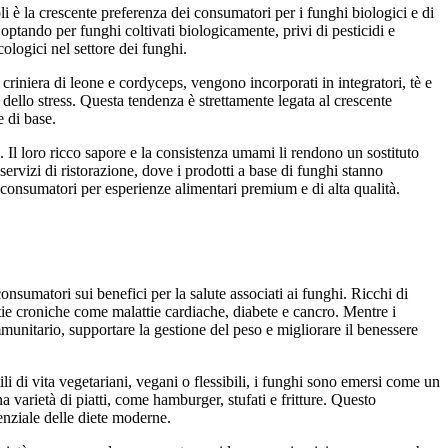
i è la crescente preferenza dei consumatori per i funghi biologici e di
tando per funghi coltivati ​​biologicamente, privi di pesticidi e
ologici nel settore dei funghi.
criniera di leone e cordyceps, vengono incorporati in integratori, tè e
 dello stress. Questa tendenza è strettamente legata al crescente
e di base.
 Il loro ricco sapore e la consistenza umami li rendono un sostituto
servizi di ristorazione, dove i prodotti a base di funghi stanno
 consumatori per esperienze alimentari premium e di alta qualità.
onsumatori sui benefici per la salute associati ai funghi. Ricchi di
ttie croniche come malattie cardiache, diabete e cancro. Mentre i
mmunitario, supportare la gestione del peso e migliorare il benessere
i di vita vegetariani, vegani o flessibili, i funghi sono emersi come un
 varietà di piatti, come hamburger, stufati e fritture. Questo
enziale delle diete moderne.