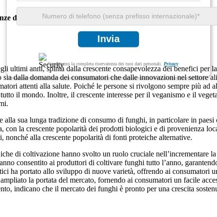
nze di crescita
Invia
Garantiamo la completa riservatezza dei tuoi dati personali.
Privacy
egli ultimi anni, spinta dalla crescente consapevolezza dei benefici per la
o sia dalla domanda dei consumatori che dalle innovazioni nel settore ali
atori attenti alla salute. Poiché le persone si rivolgono sempre più ad al
i tutto il mondo. Inoltre, il crescente interesse per il veganismo e il v
mi.
zie alla sua lunga tradizione di consumo di funghi, in particolare in pae
con la crescente popolarità dei prodotti biologici e di provenienza local
, nonché alla crescente popolarità di fonti proteiche alternative.
niche di coltivazione hanno svolto un ruolo cruciale nell’incrementare la
anno consentito ai produttori di coltivare funghi tutto l’anno, garanten
otici ha portato allo sviluppo di nuove varietà, offrendo ai consumatori
mpliato la portata del mercato, fornendo ai consumatori un facile accesso
o, indicano che il mercato dei funghi è pronto per una crescita sostenu