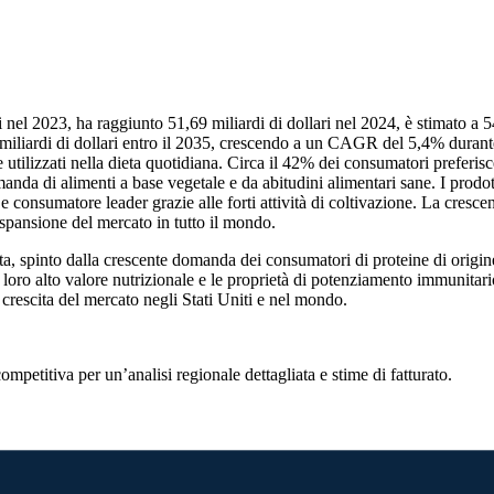
i nel 2023, ha raggiunto 51,69 miliardi di dollari nel 2024, è stimato a 5
 miliardi di dollari entro il 2035, crescendo a un CAGR del 5,4% durant
tilizzati nella dieta quotidiana. Circa il 42% dei consumatori preferisce i
anda di alimenti a base vegetale e da abitudini alimentari sane. I prodott
nsumatore leader grazie alle forti attività di coltivazione. La crescent
espansione del mercato in tutto il mondo.
a, spinto dalla crescente domanda dei consumatori di proteine ​​di origine
loro alto valore nutrizionale e le proprietà di potenziamento immunitario
 crescita del mercato negli Stati Uniti e nel mondo.
competitiva
per un’analisi regionale dettagliata e stime di fatturato.