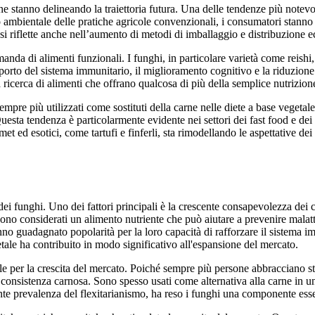
e stanno delineando la traiettoria futura. Una delle tendenze più notevol
mbientale delle pratiche agricole convenzionali, i consumatori stanno op
 riflette anche nell’aumento di metodi di imballaggio e distribuzione ec
da di alimenti funzionali. I funghi, in particolare varietà come reishi, 
upporto del sistema immunitario, il miglioramento cognitivo e la riduzione
la ricerca di alimenti che offrano qualcosa di più della semplice nutrizion
e più utilizzati come sostituti della carne nelle diete a base vegetale.
Questa tendenza è particolarmente evidente nei settori dei fast food e dei 
 ed esotici, come tartufi e finferli, sta rimodellando le aspettative dei
ei funghi. Uno dei fattori principali è la crescente consapevolezza dei c
hi sono considerati un alimento nutriente che può aiutare a prevenire mala
nno guadagnato popolarità per la loro capacità di rafforzare il sistema i
etale ha contribuito in modo significativo all'espansione del mercato.
le per la crescita del mercato. Poiché sempre più persone abbracciano stil
 consistenza carnosa. Sono spesso usati come alternativa alla carne in una
nte prevalenza del flexitarianismo, ha reso i funghi una componente ess