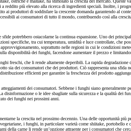
iitake, ostriche e maitake, ha stimolato la crescita del mercato. Queste 
eddito più elevato alla ricerca di ingredienti speciali. Inoltre, i progr
ito ai produttori di soddisfare la crescente domanda garantendo al contem
essibili ai consumatori di tutto il mondo, contribuendo così alla crescit
 sfide potrebbero ostacolarne la continua espansione. Uno dei principali 
zioni specifiche, tra cui temperatura, umidità e luce controllate, che po
 approvvigionamento, soprattutto nelle regioni in cui le condizioni met
lla disponibilità dei funghi, facendone aumentare il prezzo e limitandon
 funghi freschi, che li rende altamente deperibili. La rapida degradazion
to sia dei consumatori che dei produttori. Ciò rappresenta una sfida nell
i distribuzione efficienti per garantire la freschezza del prodotto aggiunge
i atteggiamenti dei consumatori. Sebbene i funghi siano generalmente per
 La disinformazione o le idee sbagliate sulla sicurezza e la qualità dei 
cato dei funghi nei prossimi anni.
entarne la crescita nel prossimo decennio. Una delle opportunità più pr
etariane, i funghi, in particolare varietà come shiitake, portobello e 
mami della carne li rende un’opzione attraente per i consumatori che cerc