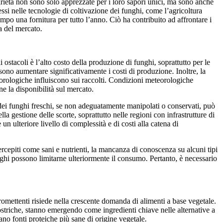
varietà non sono solo apprezzate per i loro sapori unici, ma sono anche
essi nelle tecnologie di coltivazione dei funghi, come l’agricoltura
po una fornitura per tutto l’anno. Ciò ha contribuito ad affrontare i
a del mercato.
ostacoli è l’alto costo della produzione di funghi, soprattutto per le
ssono aumentare significativamente i costi di produzione. Inoltre, la
eorologiche influiscono sui raccolti. Condizioni meteorologiche
e la disponibilità sul mercato.
e dei funghi freschi, se non adeguatamente manipolati o conservati, può
a gestione delle scorte, soprattutto nelle regioni con infrastrutture di
 un ulteriore livello di complessità e di costi alla catena di
cepiti come sani e nutrienti, la mancanza di conoscenza su alcuni tipi
funghi possono limitarne ulteriormente il consumo. Pertanto, è necessario
omettenti risiede nella crescente domanda di alimenti a base vegetale.
ostriche, stanno emergendo come ingredienti chiave nelle alternative a
ano fonti proteiche più sane di origine vegetale.