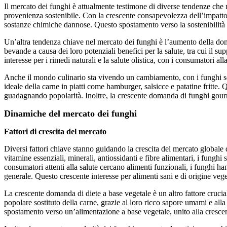
Il mercato dei funghi è attualmente testimone di diverse tendenze che n
provenienza sostenibile. Con la crescente consapevolezza dell’impatto a
sostanze chimiche dannose. Questo spostamento verso la sostenibilità si
Un’altra tendenza chiave nel mercato dei funghi è l’aumento della doman
bevande a causa dei loro potenziali benefici per la salute, tra cui il s
interesse per i rimedi naturali e la salute olistica, con i consumatori al
Anche il mondo culinario sta vivendo un cambiamento, con i funghi sempr
ideale della carne in piatti come hamburger, salsicce e patatine fritte. 
guadagnando popolarità. Inoltre, la crescente domanda di funghi gourmet
Dinamiche del mercato dei funghi
Fattori di crescita del mercato
Diversi fattori chiave stanno guidando la crescita del mercato globale d
vitamine essenziali, minerali, antiossidanti e fibre alimentari, i fung
consumatori attenti alla salute cercano alimenti funzionali, i funghi ha
generale. Questo crescente interesse per alimenti sani e di origine veg
La crescente domanda di diete a base vegetale è un altro fattore crucia
popolare sostituto della carne, grazie al loro ricco sapore umami e alla
spostamento verso un’alimentazione a base vegetale, unito alla cresce