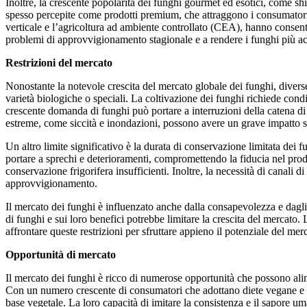
Inoltre, la crescente popolarità dei funghi gourmet ed esotici, come sh
spesso percepite come prodotti premium, che attraggono i consumatori a r
verticale e l’agricoltura ad ambiente controllato (CEA), hanno consent
problemi di approvvigionamento stagionale e a rendere i funghi più acc
Restrizioni del mercato
Nonostante la notevole crescita del mercato globale dei funghi, diverse
varietà biologiche o speciali. La coltivazione dei funghi richiede condi
crescente domanda di funghi può portare a interruzioni della catena di
estreme, come siccità e inondazioni, possono avere un grave impatto su
Un altro limite significativo è la durata di conservazione limitata dei
portare a sprechi e deterioramenti, compromettendo la fiducia nel prodot
conservazione frigorifera insufficienti. Inoltre, la necessità di canali d
approvvigionamento.
Il mercato dei funghi è influenzato anche dalla consapevolezza e dagl
di funghi e sui loro benefici potrebbe limitare la crescita del mercato.
affrontare queste restrizioni per sfruttare appieno il potenziale del mer
Opportunità di mercato
Il mercato dei funghi è ricco di numerose opportunità che possono alim
Con un numero crescente di consumatori che adottano diete vegane e veg
base vegetale. La loro capacità di imitare la consistenza e il sapore u