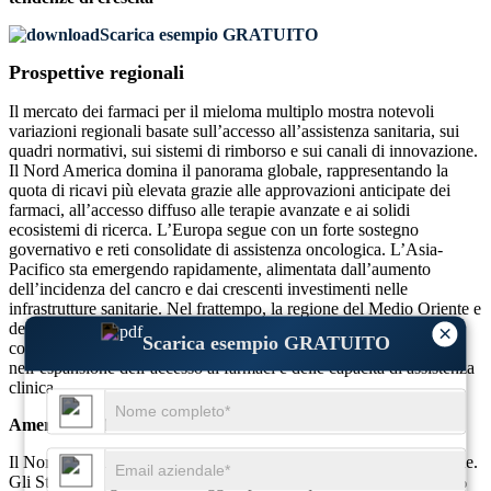
Scarica esempio GRATUITO
Prospettive regionali
Il mercato dei farmaci per il mieloma multiplo mostra notevoli
variazioni regionali basate sull’accesso all’assistenza sanitaria, sui
quadri normativi, sui sistemi di rimborso e sui canali di innovazione.
Il Nord America domina il panorama globale, rappresentando la
quota di ricavi più elevata grazie alle approvazioni anticipate dei
farmaci, all’accesso diffuso alle terapie avanzate e ai solidi
ecosistemi di ricerca. L’Europa segue con un forte sostegno
governativo e reti consolidate di assistenza oncologica. L’Asia-
Pacifico sta emergendo rapidamente, alimentata dall’aumento
dell’incidenza del cancro e dai crescenti investimenti nelle
infrastrutture sanitarie. Nel frattempo, la regione del Medio Oriente e
dell’Africa sta gradualmente guadagnando slancio, con le
×
Scarica esempio GRATUITO
collaborazioni pubblico-privato che svolgono un ruolo cruciale
nell’espansione dell’accesso ai farmaci e delle capacità di assistenza
clinica.
America del Nord
Il Nord America detiene circa il 38% della quota di mercato globale.
Gli Stati Uniti guidano la maggior parte di questo, con oltre il 70%