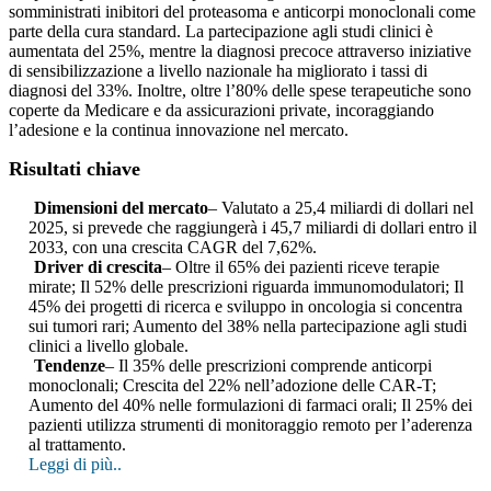
somministrati inibitori del proteasoma e anticorpi monoclonali come
parte della cura standard. La partecipazione agli studi clinici è
aumentata del 25%, mentre la diagnosi precoce attraverso iniziative
di sensibilizzazione a livello nazionale ha migliorato i tassi di
diagnosi del 33%. Inoltre, oltre l’80% delle spese terapeutiche sono
coperte da Medicare e da assicurazioni private, incoraggiando
l’adesione e la continua innovazione nel mercato.
Risultati chiave
Dimensioni del mercato
– Valutato a 25,4 miliardi di dollari nel
2025, si prevede che raggiungerà i 45,7 miliardi di dollari entro il
2033, con una crescita CAGR del 7,62%.
Driver di crescita
– Oltre il 65% dei pazienti riceve terapie
mirate; Il 52% delle prescrizioni riguarda immunomodulatori; Il
45% dei progetti di ricerca e sviluppo in oncologia si concentra
sui tumori rari; Aumento del 38% nella partecipazione agli studi
clinici a livello globale.
Tendenze
– Il 35% delle prescrizioni comprende anticorpi
monoclonali; Crescita del 22% nell’adozione delle CAR-T;
Aumento del 40% nelle formulazioni di farmaci orali; Il 25% dei
pazienti utilizza strumenti di monitoraggio remoto per l’aderenza
al trattamento.
Leggi di più..