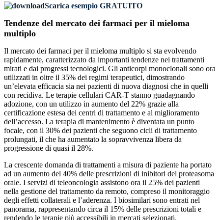
Scarica esempio GRATUITO
Tendenze del mercato dei farmaci per il mieloma
multiplo
Il mercato dei farmaci per il mieloma multiplo si sta evolvendo
rapidamente, caratterizzato da importanti tendenze nei trattamenti
mirati e dai progressi tecnologici. Gli anticorpi monoclonali sono ora
utilizzati in oltre il 35% dei regimi terapeutici, dimostrando
un’elevata efficacia sia nei pazienti di nuova diagnosi che in quelli
con recidiva. Le terapie cellulari CAR-T stanno guadagnando
adozione, con un utilizzo in aumento del 22% grazie alla
certificazione estesa dei centri di trattamento e al miglioramento
dell’accesso. La terapia di mantenimento è diventata un punto
focale, con il 30% dei pazienti che seguono cicli di trattamento
prolungati, il che ha aumentato la sopravvivenza libera da
progressione di quasi il 28%.
La crescente domanda di trattamenti a misura di paziente ha portato
ad un aumento del 40% delle prescrizioni di inibitori del proteasoma
orale. I servizi di teleoncologia assistono ora il 25% dei pazienti
nella gestione del trattamento da remoto, compreso il monitoraggio
degli effetti collaterali e l’aderenza. I biosimilari sono entrati nel
panorama, rappresentando circa il 15% delle prescrizioni totali e
rendendo le terapie più accessibili in mercati selezionati.