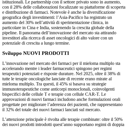
istituzionali. Le partnership con il settore privato sono in aumento,
con il 28% delle collaborazioni focalizzate su piattaforme di scoperta
e distribuzione di farmaci. Notevole è anche la diversificazione
geografica degli investimenti: l’Asia-Pacifico ha registrato un
aumento del 30% nell’attività di sperimentazione clinica, in
particolare in Cina e India, sostenendo la crescita globale della
pipeline. Il panorama dell’innovazione del mercato sta attirando
investitori alla ricerca di asset oncologici di alto valore con un
potenziale di crescita a lungo termine.
Sviluppo NUOVI PRODOTTI
L’innovazione nel mercato dei farmaci per il mieloma multiplo sta
accelerando mentre i leader farmaceutici spingono per regimi
terapeutici potenziati e risposte durature. Nel 2025, oltre il 38% di
tutte le terapie oncologiche lanciate di recente erano mirate al
mieloma multiplo. Tra questi, il 45% si basava su strategie
immunoterapeutiche come anticorpi monoclonali, coinvolgenti
bispecifici delle cellule T e terapie con cellule CAR-T. Le
approvazioni di nuovi farmaci includono anche formulazioni orali
progettate per migliorare l’aderenza dei pazienti, che rappresentano
il 32% del totale dei nuovi farmaci lanciati sul mercato.
L’attenzione principale è rivolta alle terapie combinate: oltre il 50%
dei nuovi prodotti introdotti quest’anno supportano regimi di doppia