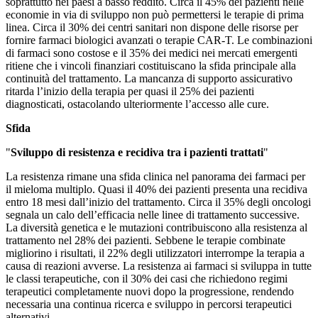
soprattutto nei paesi a basso reddito. Circa il 45% dei pazienti nelle
economie in via di sviluppo non può permettersi le terapie di prima
linea. Circa il 30% dei centri sanitari non dispone delle risorse per
fornire farmaci biologici avanzati o terapie CAR-T. Le combinazioni
di farmaci sono costose e il 35% dei medici nei mercati emergenti
ritiene che i vincoli finanziari costituiscano la sfida principale alla
continuità del trattamento. La mancanza di supporto assicurativo
ritarda l’inizio della terapia per quasi il 25% dei pazienti
diagnosticati, ostacolando ulteriormente l’accesso alle cure.
Sfida
"
Sviluppo di resistenza e recidiva tra i pazienti trattati
"
La resistenza rimane una sfida clinica nel panorama dei farmaci per
il mieloma multiplo. Quasi il 40% dei pazienti presenta una recidiva
entro 18 mesi dall’inizio del trattamento. Circa il 35% degli oncologi
segnala un calo dell’efficacia nelle linee di trattamento successive.
La diversità genetica e le mutazioni contribuiscono alla resistenza al
trattamento nel 28% dei pazienti. Sebbene le terapie combinate
migliorino i risultati, il 22% degli utilizzatori interrompe la terapia a
causa di reazioni avverse. La resistenza ai farmaci si sviluppa in tutte
le classi terapeutiche, con il 30% dei casi che richiedono regimi
terapeutici completamente nuovi dopo la progressione, rendendo
necessaria una continua ricerca e sviluppo in percorsi terapeutici
alternativi.