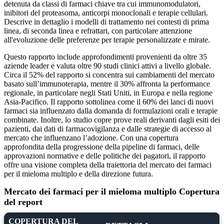
detenuta da classi di farmaci chiave tra cui immunomodulatori,
inibitori del proteasoma, anticorpi monoclonali e terapie cellulari.
Descrive in dettaglio i modelli di trattamento nei contesti di prima
linea, di seconda linea e refrattari, con particolare attenzione
all'evoluzione delle preferenze per terapie personalizzate e mirate.
Questo rapporto include approfondimenti provenienti da oltre 35
aziende leader e valuta oltre 90 studi clinici attivi a livello globale.
Circa il 52% del rapporto si concentra sui cambiamenti del mercato
basato sull’immunoterapia, mentre il 30% affronta la performance
regionale, in particolare negli Stati Uniti, in Europa e nella regione
Asia-Pacifico. Il rapporto sottolinea come il 60% dei lanci di nuovi
farmaci sia influenzato dalla domanda di formulazioni orali e terapie
combinate. Inoltre, lo studio copre prove reali derivanti dagli esiti dei
pazienti, dai dati di farmacovigilanza e dalle strategie di accesso al
mercato che influenzano l’adozione. Con una copertura
approfondita della progressione della pipeline di farmaci, delle
approvazioni normative e delle politiche dei pagatori, il rapporto
offre una visione completa della traiettoria del mercato dei farmaci
per il mieloma multiplo e della direzione futura.
Mercato dei farmaci per il mieloma multiplo Copertura
del report
COPERTURA DEL