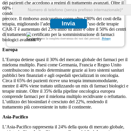
dei pazienti che accedono a regimi di trattamento avanzati. Oltre il
60% degli studi clinici sui farmaci per il mieloma multiplo sono
condotti in Nord America, accelerando l’innovazione e l’adozione
precoce. Il rimborso assicurativo copre oltre l’80% dei costi della
Invia
terapia, migliorando l’aderenza del paziente. L’uso delle terapie
CAR-T è aumentato del 25% anno su anno e oltre il 50% dei centri
di trattamento è certificato per la somministrazione di farmaci
Garantiamo la completa riservatezza dei tuoi dati personali.
Privacy
biologici avanzati.
Europa
L’Europa detiene quasi il 30% del mercato globale dei farmaci per il
mieloma multiplo. Paesi come Germania, Francia e Regno Unito
contribuiscono in modo determinante grazie ai loro sistemi sanitari
pubblici ben finanziati e agli ospedali specializzati in oncologia.
Circa il 65% dei pazienti riceve una terapia immunomodulante,
mentre il 40% viene trattato utilizzando un mix di farmaci biologici e
terapie mirate. Oltre il 35% della pipeline oncologica europea
comprende farmaci per il mieloma multiplo recidivante o refrattario.
L’utilizzo dei biosimilari è cresciuto del 22%, rendendo il
trattamento più conveniente in tutto il continente.
Asia-Pacifico
L’Asia-Pacifico rappresenta il 24% della quota di mercato globale,