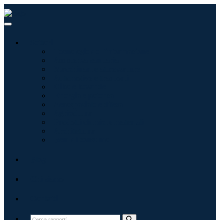
Settori
Tecnologie dell'informazione
Assistenza sanitaria
Macchinari e attrezzature
Automotive e trasporti
Cibo e bevande
Energia e potenza
Aerospaziale e difesa
Agricoltura
Prodotti chimici e materiali
Architettura
Beni di consumo
Blog
Chi siamo
Contatti