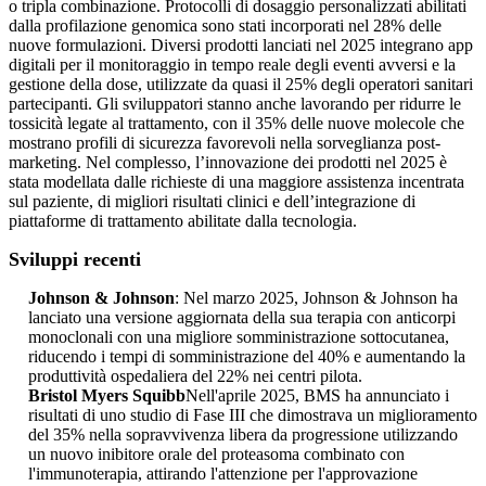
o tripla combinazione. Protocolli di dosaggio personalizzati abilitati
dalla profilazione genomica sono stati incorporati nel 28% delle
nuove formulazioni. Diversi prodotti lanciati nel 2025 integrano app
digitali per il monitoraggio in tempo reale degli eventi avversi e la
gestione della dose, utilizzate da quasi il 25% degli operatori sanitari
partecipanti. Gli sviluppatori stanno anche lavorando per ridurre le
tossicità legate al trattamento, con il 35% delle nuove molecole che
mostrano profili di sicurezza favorevoli nella sorveglianza post-
marketing. Nel complesso, l’innovazione dei prodotti nel 2025 è
stata modellata dalle richieste di una maggiore assistenza incentrata
sul paziente, di migliori risultati clinici e dell’integrazione di
piattaforme di trattamento abilitate dalla tecnologia.
Sviluppi recenti
Johnson & Johnson
: Nel marzo 2025, Johnson & Johnson ha
lanciato una versione aggiornata della sua terapia con anticorpi
monoclonali con una migliore somministrazione sottocutanea,
riducendo i tempi di somministrazione del 40% e aumentando la
produttività ospedaliera del 22% nei centri pilota.
Bristol Myers Squibb
Nell'aprile 2025, BMS ha annunciato i
risultati di uno studio di Fase III che dimostrava un miglioramento
del 35% nella sopravvivenza libera da progressione utilizzando
un nuovo inibitore orale del proteasoma combinato con
l'immunoterapia, attirando l'attenzione per l'approvazione