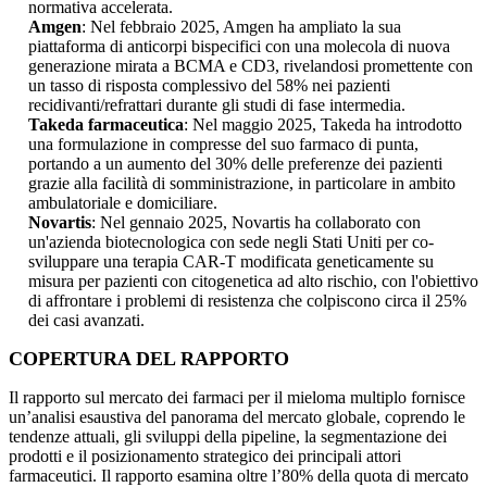
normativa accelerata.
Amgen
: Nel febbraio 2025, Amgen ha ampliato la sua
piattaforma di anticorpi bispecifici con una molecola di nuova
generazione mirata a BCMA e CD3, rivelandosi promettente con
un tasso di risposta complessivo del 58% nei pazienti
recidivanti/refrattari durante gli studi di fase intermedia.
Takeda farmaceutica
: Nel maggio 2025, Takeda ha introdotto
una formulazione in compresse del suo farmaco di punta,
portando a un aumento del 30% delle preferenze dei pazienti
grazie alla facilità di somministrazione, in particolare in ambito
ambulatoriale e domiciliare.
Novartis
: Nel gennaio 2025, Novartis ha collaborato con
un'azienda biotecnologica con sede negli Stati Uniti per co-
sviluppare una terapia CAR-T modificata geneticamente su
misura per pazienti con citogenetica ad alto rischio, con l'obiettivo
di affrontare i problemi di resistenza che colpiscono circa il 25%
dei casi avanzati.
COPERTURA DEL RAPPORTO
Il rapporto sul mercato dei farmaci per il mieloma multiplo fornisce
un’analisi esaustiva del panorama del mercato globale, coprendo le
tendenze attuali, gli sviluppi della pipeline, la segmentazione dei
prodotti e il posizionamento strategico dei principali attori
farmaceutici. Il rapporto esamina oltre l’80% della quota di mercato