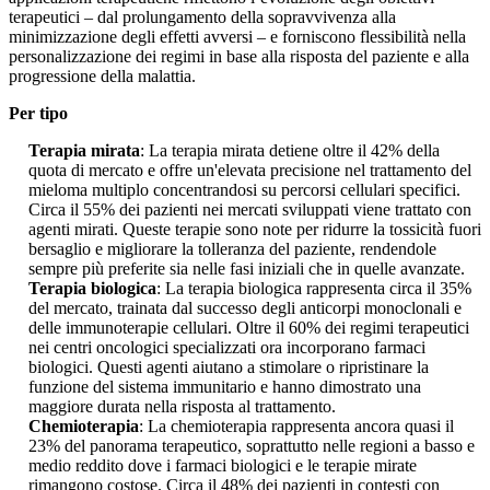
terapeutici – dal prolungamento della sopravvivenza alla
minimizzazione degli effetti avversi – e forniscono flessibilità nella
personalizzazione dei regimi in base alla risposta del paziente e alla
progressione della malattia.
Per tipo
Terapia mirata
: La terapia mirata detiene oltre il 42% della
quota di mercato e offre un'elevata precisione nel trattamento del
mieloma multiplo concentrandosi su percorsi cellulari specifici.
Circa il 55% dei pazienti nei mercati sviluppati viene trattato con
agenti mirati. Queste terapie sono note per ridurre la tossicità fuori
bersaglio e migliorare la tolleranza del paziente, rendendole
sempre più preferite sia nelle fasi iniziali che in quelle avanzate.
Terapia biologica
: La terapia biologica rappresenta circa il 35%
del mercato, trainata dal successo degli anticorpi monoclonali e
delle immunoterapie cellulari. Oltre il 60% dei regimi terapeutici
nei centri oncologici specializzati ora incorporano farmaci
biologici. Questi agenti aiutano a stimolare o ripristinare la
funzione del sistema immunitario e hanno dimostrato una
maggiore durata nella risposta al trattamento.
Chemioterapia
: La chemioterapia rappresenta ancora quasi il
23% del panorama terapeutico, soprattutto nelle regioni a basso e
medio reddito dove i farmaci biologici e le terapie mirate
rimangono costose. Circa il 48% dei pazienti in contesti con