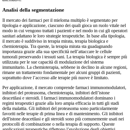
Analisi della segmentazione
Il mercato dei farmaci per il mieloma multiplo è segmentato per
tipologia e applicazione, ciascuno dei quali gioca un ruolo vitale nel
modo in cui vengono trattati i pazienti e nel modo in cui gli operatori
sanitari adattano le loro strategie terapeutiche. In base alla tipologia,
il mercato è suddiviso in terapia mirata, terapia biologica e
chemioterapia. Tra queste, la terapia mirata sta guadagnando
importanza grazie alla sua specificità nell’attaccare le cellule
tumorali preservando i tessuti sani. La terapia biologica è sempre più
utilizzata per le sue capacità di modulazione del sistema
immunitario. La chemioterapia, sebbene in declino in alcune regioni,
rimane un trattamento fondamentale per alcuni gruppi di pazienti,
soprattutto dove l’accesso alle terapie più nuove è limitato.
Per applicazione, il mercato comprende farmaci immunomodulatori,
inibitori del proteasoma, chemioterapia, inibitori dell’istone
deacetilasi e steroidi. I farmaci immunomodulatori dominano i
regimi terapeutici grazie alla loro ampia efficacia in tutti gli stadi
della malattia. Gli inibitori del proteasoma sono particolarmente
favoriti nelle terapie di prima linea e di mantenimento. Gli inibitori
dell'istone deacetilasi e gli steroidi sono più comunemente usati nei
protocolli di combinazione o nella terapia di supporto. Queste
applicazioni terapeutiche riflettono l’evoluzione degli obiettivi