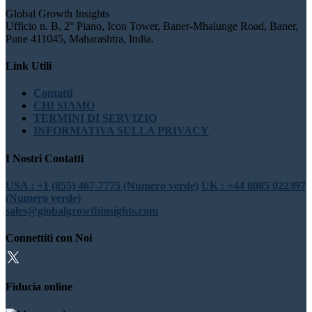
Global Growth Insights
Ufficio n. B, 2° Piano, Icon Tower, Baner-Mhalunge Road, Baner,
Pune 411045, Maharashtra, India.
Link Utili
Contatti
CHI SIAMO
TERMINI DI SERVIZIO
INFORMATIVA SULLA PRIVACY
I Nostri Contatti
USA : +1 (855) 467-7775 (Numero verde)
UK : +44 8085 022397
(Numero verde)
sales@globalgrowthinsights.com
Connettiti con Noi
Fiducia online