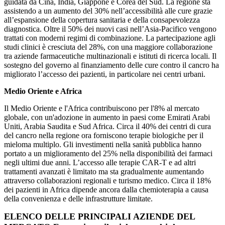
guidata da Cina, India, Giappone e Corea del Sud. La regione sta
assistendo a un aumento del 30% nell’accessibilità alle cure grazie
all’espansione della copertura sanitaria e della consapevolezza
diagnostica. Oltre il 50% dei nuovi casi nell’Asia-Pacifico vengono
trattati con moderni regimi di combinazione. La partecipazione agli
studi clinici è cresciuta del 28%, con una maggiore collaborazione
tra aziende farmaceutiche multinazionali e istituti di ricerca locali. Il
sostegno del governo al finanziamento delle cure contro il cancro ha
migliorato l’accesso dei pazienti, in particolare nei centri urbani.
Medio Oriente e Africa
Il Medio Oriente e l'Africa contribuiscono per l'8% al mercato
globale, con un'adozione in aumento in paesi come Emirati Arabi
Uniti, Arabia Saudita e Sud Africa. Circa il 40% dei centri di cura
del cancro nella regione ora forniscono terapie biologiche per il
mieloma multiplo. Gli investimenti nella sanità pubblica hanno
portato a un miglioramento del 25% nella disponibilità dei farmaci
negli ultimi due anni. L’accesso alle terapie CAR-T e ad altri
trattamenti avanzati è limitato ma sta gradualmente aumentando
attraverso collaborazioni regionali e turismo medico. Circa il 18%
dei pazienti in Africa dipende ancora dalla chemioterapia a causa
della convenienza e delle infrastrutture limitate.
ELENCO DELLE PRINCIPALI AZIENDE DEL