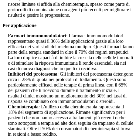
risorse limitate si affida alla chemioterapia, spesso come parte di
protocolli di combinazione con agenti più recenti per migliorare i
risultati e gestire la progressione.
Per applicazione
Farmaci immunomodulatori
: I farmaci immunomodulatori
rappresentano quasi il 36% delle applicazioni grazie alla loro
efficacia nei vari stadi del mieloma multiplo. Questi farmaci fanno
parte della terapia standard in oltre il 70% dei regimi terapeutici.
La loro duplice capacità di inibire la crescita delle cellule tumorali
e di stimolare la risposta immunitaria li rende essenziali sia nei
casi di nuova diagnosi che in quelli di recidiva.
Inibitori del proteasoma
: Gli inibitori del proteasoma detengono
circa il 28% di quota nei protocolli di trattamento. Questi sono
particolarmente efficaci nelle terapie di prima linea, con il 65%
dei pazienti che li ricevono durante il trattamento iniziale. I
risultati clinici mostrano un miglioramento del 30% nei tassi di
risposta se combinato con immunomodulatori o steroidi.
Chemioterapia
: L'utilizzo della chemioterapia rappresenta il
18% del segmento di applicazione. Rimane significativo per i
pazienti che non hanno accesso a trattamenti più recenti o che
sono sottoposti a terapia ad alte dosi seguita da trapianto di cellule
staminali. Oltre il 50% dei consumatori di chemioterapia si trova
in regioni a basso reddito.