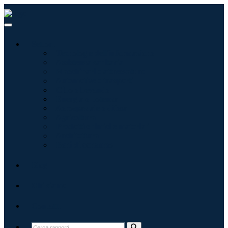
Settori
Tecnologie dell'informazione
Assistenza sanitaria
Macchinari e attrezzature
Automotive e trasporti
Cibo e bevande
Energia e potenza
Aerospaziale e difesa
Agricoltura
Prodotti chimici e materiali
Architettura
Beni di consumo
Blog
Chi siamo
Contatti