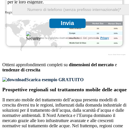
per le loro esigenze.
Invia
XX
XX%
XX
XX%
Garantiamo la completa riservatezza dei tuoi dati personali.
Privacy
XX
XX%
XX
XX%
Ottieni approfondimenti completi su
dimensioni del mercato
e
tendenze di crescita
Scarica esempio GRATUITO
Prospettive regionali sul trattamento mobile delle acque
Il mercato mobile del trattamento dell’acqua presenta modelli di
crescita diversi tra le regioni, influenzati dalla domanda industriale di
soluzioni per il trattamento dell’acqua, dalla scarsità d’acqua e dalle
normative ambientali. Il Nord America e l’Europa dominano il
mercato grazie alle loro infrastrutture avanzate e alle crescenti
normative sul trattamento delle acque. Nel frattempo, regioni come