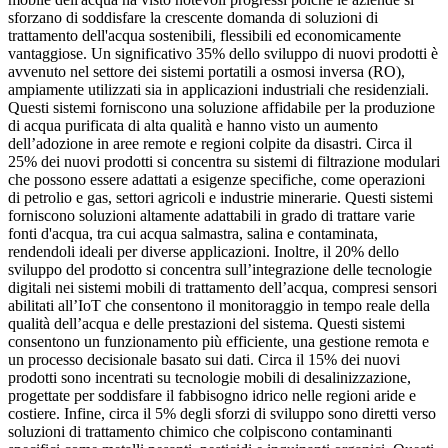
sforzano di soddisfare la crescente domanda di soluzioni di
trattamento dell'acqua sostenibili, flessibili ed economicamente
vantaggiose. Un significativo 35% dello sviluppo di nuovi prodotti è
avvenuto nel settore dei sistemi portatili a osmosi inversa (RO),
ampiamente utilizzati sia in applicazioni industriali che residenziali.
Questi sistemi forniscono una soluzione affidabile per la produzione
di acqua purificata di alta qualità e hanno visto un aumento
dell’adozione in aree remote e regioni colpite da disastri. Circa il
25% dei nuovi prodotti si concentra su sistemi di filtrazione modulari
che possono essere adattati a esigenze specifiche, come operazioni
di petrolio e gas, settori agricoli e industrie minerarie. Questi sistemi
forniscono soluzioni altamente adattabili in grado di trattare varie
fonti d'acqua, tra cui acqua salmastra, salina e contaminata,
rendendoli ideali per diverse applicazioni. Inoltre, il 20% dello
sviluppo del prodotto si concentra sull’integrazione delle tecnologie
digitali nei sistemi mobili di trattamento dell’acqua, compresi sensori
abilitati all’IoT che consentono il monitoraggio in tempo reale della
qualità dell’acqua e delle prestazioni del sistema. Questi sistemi
consentono un funzionamento più efficiente, una gestione remota e
un processo decisionale basato sui dati. Circa il 15% dei nuovi
prodotti sono incentrati su tecnologie mobili di desalinizzazione,
progettate per soddisfare il fabbisogno idrico nelle regioni aride e
costiere. Infine, circa il 5% degli sforzi di sviluppo sono diretti verso
soluzioni di trattamento chimico che colpiscono contaminanti