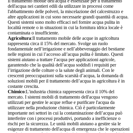
Il trattamento mobile dell'acqua è essenziale per il trattamento
dell'acqua nei cantieri edili da utilizzare in processi come
l'abbattimento delle polveri, la miscelazione del calcestruzzo e
altre applicazioni in cui sono necessarie grandi quantità di acqua.
Questi sistemi sono molto efficaci nel fornire acqua pulita in
località remote o in situazioni in cui la fornitura idrica locale è
contaminata o insufficiente.
Agricoltura
:Il trattamento mobile delle acque in agricoltura
rappresenta circa il 15% del mercato. Svolge un ruolo
fondamentale nell’irrigazione e nell’abbeveraggio del bestiame
nelle regioni in cui l’accesso all’acqua pulita è limitato. Questi
sistemi aiutano a trattare l’acqua per applicazioni agricole,
garantendo che la qualità dell’acqua soddisfi i requisiti per
l’irrigazione delle colture o la salute degli animali. Con le
crescenti preoccupazioni sulla scarsità d’acqua, la domanda di
soluzioni mobili per il trattamento dell’acqua in agricoltura è in
costante crescita.
Chimico
:L'industria chimica rappresenta circa il 10% del
mercato. I sistemi mobili di trattamento dell'acqua vengono
utilizzati per gestire le acque reflue e purificare l'acqua da
utilizzare nella produzione chimica. Ciò è particolarmente
importante nei settori in cui la contaminazione dell’acqua può
interferire con i processi produttivi, portando a inefficienze o
rischi per la sicurezza. Le unità mobili aiutano a gestire sia le
esigenze di trattamento dell'acqua di emergenza che le operazioni