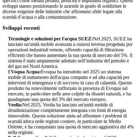
specifici come metalli pesanti, pesticidi e inquinanti organici. Questi
sviluppi stanno posizionando le aziende in grado di soddisfare le
diverse esigenze delle industrie che affrontano sfide legate alla
scarsità d’acqua o alla contaminazione.
Sviluppi recenti
Tecnologie e soluzioni per l'acqua SUEZ:
Nel 2025, SUEZ ha
lanciato un'unità mobile avanzata a osmosi inversa progettata per
operazioni industriali remote, offrendo capacità di filtrazione
efficienti che hanno aumentato la sua quota di mercato del 5%. Il
sistema è stato ampiamente adottato nell’industria del petrolio e
del gas nel Nord America.
E
Voqua Acqua:
Evoqua ha introdotto nel 2025 un sistema
mobile di trattamento dell'acqua compatto e ad alta capacità per
interventi di emergenza e di soccorso in caso di calamità. Questo
prodotto ha notevolmente rafforzato la presenza di Evoqua sul
mercato, in particolare nelle aree colpite da disastri naturali, e ha
guadagnato una quota del 3% del mercato europeo.
Veolia:
Nel 2025, Veolia ha lanciato un'unità mobile di
desalinizzazione completamente integrata con fonti di energia
rinnovabile. Questa soluzione aiuta ad affrontare i problemi di
scarsità idrica nelle regioni costiere, in particolare in Medio
Oriente, e ha conquistato una quota di mercato aggiuntiva del 4%
nella regione.