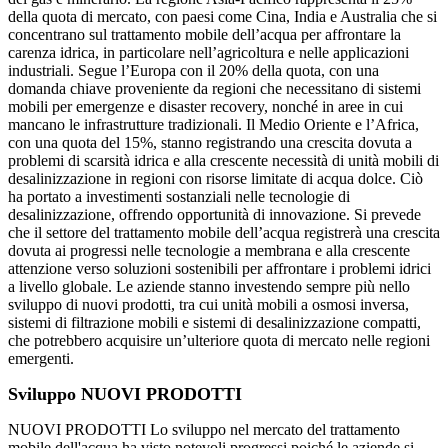
della quota di mercato, con paesi come Cina, India e Australia che si
concentrano sul trattamento mobile dell’acqua per affrontare la
carenza idrica, in particolare nell’agricoltura e nelle applicazioni
industriali. Segue l’Europa con il 20% della quota, con una
domanda chiave proveniente da regioni che necessitano di sistemi
mobili per emergenze e disaster recovery, nonché in aree in cui
mancano le infrastrutture tradizionali. Il Medio Oriente e l’Africa,
con una quota del 15%, stanno registrando una crescita dovuta a
problemi di scarsità idrica e alla crescente necessità di unità mobili di
desalinizzazione in regioni con risorse limitate di acqua dolce. Ciò
ha portato a investimenti sostanziali nelle tecnologie di
desalinizzazione, offrendo opportunità di innovazione. Si prevede
che il settore del trattamento mobile dell’acqua registrerà una crescita
dovuta ai progressi nelle tecnologie a membrana e alla crescente
attenzione verso soluzioni sostenibili per affrontare i problemi idrici
a livello globale. Le aziende stanno investendo sempre più nello
sviluppo di nuovi prodotti, tra cui unità mobili a osmosi inversa,
sistemi di filtrazione mobili e sistemi di desalinizzazione compatti,
che potrebbero acquisire un’ulteriore quota di mercato nelle regioni
emergenti.
Sviluppo NUOVI PRODOTTI
NUOVI PRODOTTI Lo sviluppo nel mercato del trattamento
mobile dell'acqua ha visto notevoli progressi poiché le aziende si