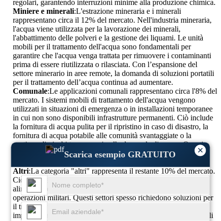
regolari, garantendo interruzioni minime alla produzione chimica.
Miniere e minerali
:L'estrazione mineraria e i minerali
rappresentano circa il 12% del mercato. Nell'industria mineraria,
l'acqua viene utilizzata per la lavorazione dei minerali,
l'abbattimento delle polveri e la gestione dei liquami. Le unità
mobili per il trattamento dell'acqua sono fondamentali per
garantire che l'acqua venga trattata per rimuovere i contaminanti
prima di essere riutilizzata o rilasciata. Con l’espansione del
settore minerario in aree remote, la domanda di soluzioni portatili
per il trattamento dell’acqua continua ad aumentare.
Comunale
:Le applicazioni comunali rappresentano circa l'8% del
mercato. I sistemi mobili di trattamento dell'acqua vengono
utilizzati in situazioni di emergenza o in installazioni temporanee
in cui non sono disponibili infrastrutture permanenti. Ciò include
la fornitura di acqua pulita per il ripristino in caso di disastro, la
fornitura di acqua potabile alle comunità svantaggiate o la
gestione di picchi temporanei nella domanda di acqua. Questi
×
sistemi sono altamente efficaci nelle aree urbane soggette a
Scarica esempio GRATUITO
disastri o in rapida crescita.
Altri
:La categoria "altri" rappresenta il restante 10% del mercato.
Ciò include applicazioni specializzate in settori quali quello
alimentare e delle bevande, farmaceutico e persino nelle
operazioni militari. Questi settori spesso richiedono soluzioni per
il trattamento dell’acqua che possano essere facilmente
implementate in ambienti difficili, rendendo le unità mobili ideali