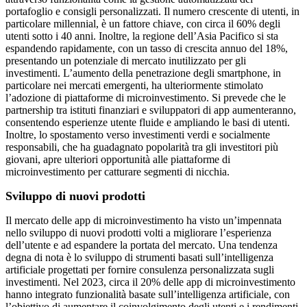
portafoglio e consigli personalizzati. Il numero crescente di utenti, in
particolare millennial, è un fattore chiave, con circa il 60% degli
utenti sotto i 40 anni. Inoltre, la regione dell’Asia Pacifico si sta
espandendo rapidamente, con un tasso di crescita annuo del 18%,
presentando un potenziale di mercato inutilizzato per gli
investimenti. L’aumento della penetrazione degli smartphone, in
particolare nei mercati emergenti, ha ulteriormente stimolato
l’adozione di piattaforme di microinvestimento. Si prevede che le
partnership tra istituti finanziari e sviluppatori di app aumenteranno,
consentendo esperienze utente fluide e ampliando le basi di utenti.
Inoltre, lo spostamento verso investimenti verdi e socialmente
responsabili, che ha guadagnato popolarità tra gli investitori più
giovani, apre ulteriori opportunità alle piattaforme di
microinvestimento per catturare segmenti di nicchia.
Sviluppo di nuovi prodotti
Il mercato delle app di microinvestimento ha visto un’impennata
nello sviluppo di nuovi prodotti volti a migliorare l’esperienza
dell’utente e ad espandere la portata del mercato. Una tendenza
degna di nota è lo sviluppo di strumenti basati sull’intelligenza
artificiale progettati per fornire consulenza personalizzata sugli
investimenti. Nel 2023, circa il 20% delle app di microinvestimento
hanno integrato funzionalità basate sull’intelligenza artificiale, con
l’obiettivo di aumentare il coinvolgimento degli utenti e i rendimenti