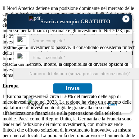
Il Nord America detiene una posizione dominante nel mercato delle
app di microinvestimento, rappresentando circa il 45% del mercato
×
globale nel 2023. Gli Stati Uniti sono il mercato più grande, con un
Scarica esempio GRATUITO
elevato livello di penetrazione delle app mobili e un crescente
interesse per la finanza personale e gli investimenti. Nel 2023, quasi
il 40% degli adulti statunitensi ha riferito di utilizzare app di
investimento mobili, spinti dal crescente interesse dei millennial per
le strategie di investimento passive. Il consolidato ecosistema fintech
della regione, combinato con il supporto normativo per le soluzioni
finanziarie digitali, rende il Nord America un motore chiave della
crescita del mercato. Inoltre, la disponibilità di diverse opzioni di
investimento sulle piattaforme mobili continua ad alimentare la
domanda.
Europa
Invia
L’Europa rappresenterà circa il 30% del mercato delle app di
microinvestimento nel 2023. La regione ha visto un aumento delle
Garantiamo la completa riservatezza dei tuoi dati personali.
Privacy
piattaforme di investimento digitale grazie alla crescente
alfabetizzazione finanziaria e alla penetrazione della telefonia
mobile. Paesi come il Regno Unito, la Germania e la Francia sono
leader nell’adozione dei microinvestimenti, con molte aziende
fintech che offrono soluzioni di investimento innovative su misura
per i mercati locali. La popolarità dei robo-advisor e l’aumento delle