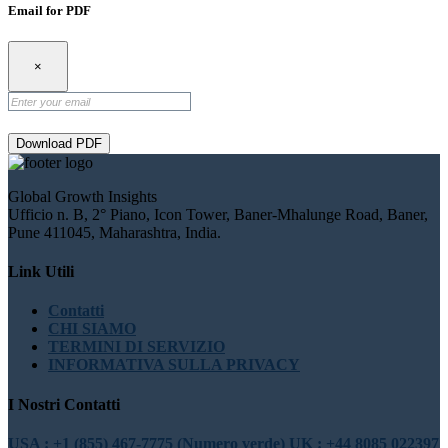
Email for PDF
×
Download PDF
Global Growth Insights
Ufficio n. B, 2° Piano, Icon Tower, Baner-Mhalunge Road, Baner,
Pune 411045, Maharashtra, India.
Link Utili
Contatti
CHI SIAMO
TERMINI DI SERVIZIO
INFORMATIVA SULLA PRIVACY
I Nostri Contatti
USA : +1 (855) 467-7775 (Numero verde)
UK : +44 8085 022397