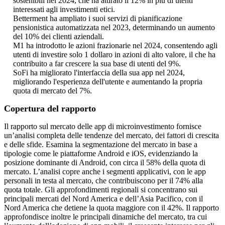
sostenibili nel 2024, che ha attirato il 12% in più di utenti
interessati agli investimenti etici.
Betterment ha ampliato i suoi servizi di pianificazione
pensionistica automatizzata nel 2023, determinando un aumento
del 10% dei clienti aziendali.
M1 ha introdotto le azioni frazionarie nel 2024, consentendo agli
utenti di investire solo 1 dollaro in azioni di alto valore, il che ha
contribuito a far crescere la sua base di utenti del 9%.
SoFi ha migliorato l'interfaccia della sua app nel 2024,
migliorando l'esperienza dell'utente e aumentando la propria
quota di mercato del 7%.
Copertura del rapporto
Il rapporto sul mercato delle app di microinvestimento fornisce
un’analisi completa delle tendenze del mercato, dei fattori di crescita
e delle sfide. Esamina la segmentazione del mercato in base a
tipologie come le piattaforme Android e iOS, evidenziando la
posizione dominante di Android, con circa il 58% della quota di
mercato. L’analisi copre anche i segmenti applicativi, con le app
personali in testa al mercato, che contribuiscono per il 74% alla
quota totale. Gli approfondimenti regionali si concentrano sui
principali mercati del Nord America e dell’Asia Pacifico, con il
Nord America che detiene la quota maggiore con il 42%. Il rapporto
approfondisce inoltre le principali dinamiche del mercato, tra cui