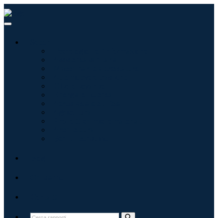
Settori
Tecnologie dell'informazione
Assistenza sanitaria
Macchinari e attrezzature
Automotive e trasporti
Cibo e bevande
Energia e potenza
Aerospaziale e difesa
Agricoltura
Prodotti chimici e materiali
Architettura
Beni di consumo
Blog
Chi siamo
Contatti