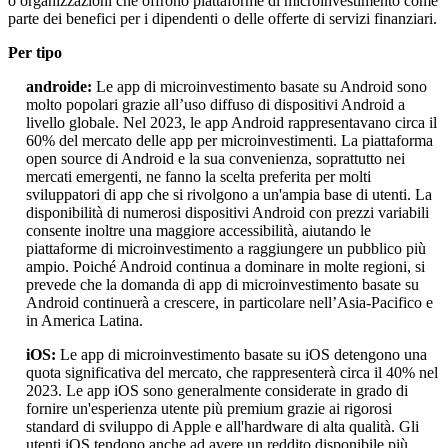
o organizzazioni che offrono piattaforme di microinvestimento come
parte dei benefici per i dipendenti o delle offerte di servizi finanziari.
Per tipo
androide:
Le app di microinvestimento basate su Android sono
molto popolari grazie all’uso diffuso di dispositivi Android a
livello globale. Nel 2023, le app Android rappresentavano circa il
60% del mercato delle app per microinvestimenti. La piattaforma
open source di Android e la sua convenienza, soprattutto nei
mercati emergenti, ne fanno la scelta preferita per molti
sviluppatori di app che si rivolgono a un'ampia base di utenti. La
disponibilità di numerosi dispositivi Android con prezzi variabili
consente inoltre una maggiore accessibilità, aiutando le
piattaforme di microinvestimento a raggiungere un pubblico più
ampio. Poiché Android continua a dominare in molte regioni, si
prevede che la domanda di app di microinvestimento basate su
Android continuerà a crescere, in particolare nell’Asia-Pacifico e
in America Latina.
iOS:
Le app di microinvestimento basate su iOS detengono una
quota significativa del mercato, che rappresenterà circa il 40% nel
2023. Le app iOS sono generalmente considerate in grado di
fornire un'esperienza utente più premium grazie ai rigorosi
standard di sviluppo di Apple e all'hardware di alta qualità. Gli
utenti iOS tendono anche ad avere un reddito disponibile più