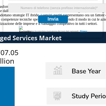
 trasformando rapidamente, guidato dall’accelerazione digitale globale, d
e dall’ottimizzazione dei costi all’innovazione e all’agilità, con conseg
dottano strategie IT ibride, i servizi gestiti rappresentano ora un fattore 
Invia
lle competenze tecniche specializzate sta ridefinendo il modo in cui le 
azione delle imprese e il vantaggio competitivo in tutti i settori.
Garantiamo la completa riservatezza dei tuoi dati personali.
Privacy