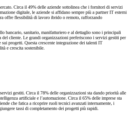
cato. Circa il 49% delle aziende sottolinea che i fornitori di servizi
ormazione digitale, le aziende si affidano sempre più a partner IT esterni
ra offre flessibilità di lavoro ibrido o remoto, rafforzando
lo bancario, sanitario, manifatturiero e al dettaglio sono i principali
 del cliente. Le grandi organizzazioni preferiscono i servizi gestiti per
 sui progetti. Questa crescente integrazione dei talenti IT
ità e crescita sostenibile.
 servizi gestiti. Circa il 78% delle organizzazioni sta dando priorità alle
ntelligenza artificiale e l’automazione. Circa il 65% delle imprese sta
ende che fatica a ricoprire ruoli tecnici avanzati internamente, i
iungere tassi di completamento dei progetti più rapidi.