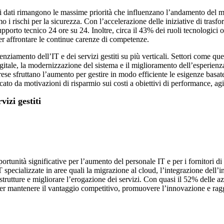
i dati rimangono le massime priorità che influenzano l’andamento del mer
imo i rischi per la sicurezza. Con l’accelerazione delle iniziative di trasf
upporto tecnico 24 ore su 24. Inoltre, circa il 43% dei ruoli tecnologici o
er affrontare le continue carenze di competenze.
nziamento dell’IT e dei servizi gestiti su più verticali. Settori come quel
igitale, la modernizzazione del sistema e il miglioramento dell’esperienza
ese sfruttano l’aumento per gestire in modo efficiente le esigenze basate
cato da motivazioni di risparmio sui costi a obiettivi di performance, agil
izi gestiti
opportunità significative per l’aumento del personale IT e per i fornitori di
 specializzate in aree quali la migrazione al cloud, l’integrazione dell’i
rutture e migliorare l’erogazione dei servizi. Con quasi il 52% delle azi
per mantenere il vantaggio competitivo, promuovere l’innovazione e ragg