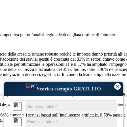
competitiva
per un’analisi regionale dettagliata e stime di fatturato.
cio della crescita rimane robusto poiché le imprese danno priorità all’agil
adozione dei servizi gestiti è cresciuta del 33% in settori chiave come q
 artificiale per ottimizzare le operazioni IT e il 37% ha ampliato l’impeg
ne della sicurezza informatica del 35%. Inoltre, oltre il 46% delle azien
 integrazioni dei servizi gestiti, rafforzando la leadership della nazione 
×
Scarica esempio GRATUITO
91,71 miliardi di dollari nel 2025 a 317,96 miliardi di dollari nel 2026
ale, aumento del 68% nell’outsourcing del cloud, adozione dell’automaz
l 64% aumenta i servizi basati sull’intelligenza artificiale, il 58% passa 
a.