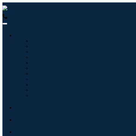
USA : +1 (855) 467-7775 (Numero verde)
UK : +44 8085 02239
Settori
Tecnologie dell'informazione
Assistenza sanitaria
Macchinari e attrezzature
Automotive e trasporti
Cibo e bevande
Energia e potenza
Aerospaziale e difesa
Agricoltura
Prodotti chimici e materiali
Architettura
Beni di consumo
Blog
Chi siamo
Contatti