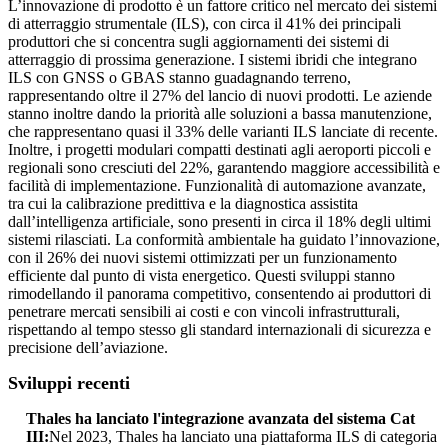
L’innovazione di prodotto è un fattore critico nel mercato dei sistemi
di atterraggio strumentale (ILS), con circa il 41% dei principali
produttori che si concentra sugli aggiornamenti dei sistemi di
atterraggio di prossima generazione. I sistemi ibridi che integrano
ILS con GNSS o GBAS stanno guadagnando terreno,
rappresentando oltre il 27% del lancio di nuovi prodotti. Le aziende
stanno inoltre dando la priorità alle soluzioni a bassa manutenzione,
che rappresentano quasi il 33% delle varianti ILS lanciate di recente.
Inoltre, i progetti modulari compatti destinati agli aeroporti piccoli e
regionali sono cresciuti del 22%, garantendo maggiore accessibilità e
facilità di implementazione. Funzionalità di automazione avanzate,
tra cui la calibrazione predittiva e la diagnostica assistita
dall’intelligenza artificiale, sono presenti in circa il 18% degli ultimi
sistemi rilasciati. La conformità ambientale ha guidato l’innovazione,
con il 26% dei nuovi sistemi ottimizzati per un funzionamento
efficiente dal punto di vista energetico. Questi sviluppi stanno
rimodellando il panorama competitivo, consentendo ai produttori di
penetrare mercati sensibili ai costi e con vincoli infrastrutturali,
rispettando al tempo stesso gli standard internazionali di sicurezza e
precisione dell’aviazione.
Sviluppi recenti
Thales ha lanciato l'integrazione avanzata del sistema Cat
III:
Nel 2023, Thales ha lanciato una piattaforma ILS di categoria