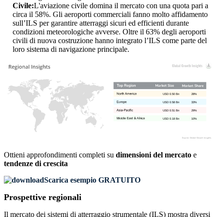
Civile:
L'aviazione civile domina il mercato con una quota pari a
circa il 58%. Gli aeroporti commerciali fanno molto affidamento
sull’ILS per garantire atterraggi sicuri ed efficienti durante
condizioni meteorologiche avverse. Oltre il 63% degli aeroporti
civili di nuova costruzione hanno integrato l’ILS come parte del
loro sistema di navigazione principale.
USD 0.50 Bn
28%
USD 0.58 Bn
33%
USD 0.51 Bn
29%
USD 0.18 Bn
10%
Ottieni approfondimenti completi su
dimensioni del mercato
e
tendenze di crescita
Scarica esempio GRATUITO
Prospettive regionali
Il mercato dei sistemi di atterraggio strumentale (ILS) mostra diversi