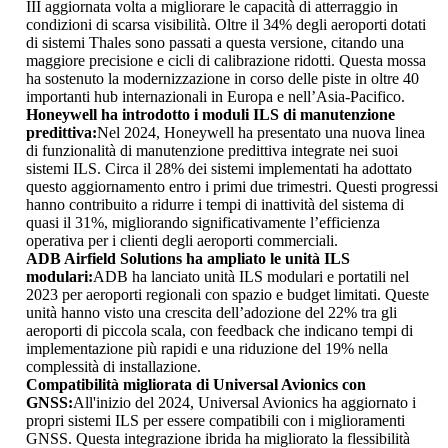
III aggiornata volta a migliorare le capacità di atterraggio in
condizioni di scarsa visibilità. Oltre il 34% degli aeroporti dotati
di sistemi Thales sono passati a questa versione, citando una
maggiore precisione e cicli di calibrazione ridotti. Questa mossa
ha sostenuto la modernizzazione in corso delle piste in oltre 40
importanti hub internazionali in Europa e nell’Asia-Pacifico.
Honeywell ha introdotto i moduli ILS di manutenzione
predittiva:
Nel 2024, Honeywell ha presentato una nuova linea
di funzionalità di manutenzione predittiva integrate nei suoi
sistemi ILS. Circa il 28% dei sistemi implementati ha adottato
questo aggiornamento entro i primi due trimestri. Questi progressi
hanno contribuito a ridurre i tempi di inattività del sistema di
quasi il 31%, migliorando significativamente l’efficienza
operativa per i clienti degli aeroporti commerciali.
ADB Airfield Solutions ha ampliato le unità ILS
modulari:
ADB ha lanciato unità ILS modulari e portatili nel
2023 per aeroporti regionali con spazio e budget limitati. Queste
unità hanno visto una crescita dell’adozione del 22% tra gli
aeroporti di piccola scala, con feedback che indicano tempi di
implementazione più rapidi e una riduzione del 19% nella
complessità di installazione.
Compatibilità migliorata di Universal Avionics con
GNSS:
All'inizio del 2024, Universal Avionics ha aggiornato i
propri sistemi ILS per essere compatibili con i miglioramenti
GNSS. Questa integrazione ibrida ha migliorato la flessibilità