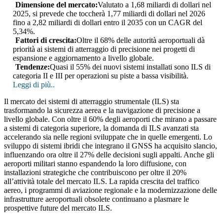
Dimensione del mercato:
Valutato a 1,68 miliardi di dollari nel
2025, si prevede che toccherà 1,77 miliardi di dollari nel 2026
fino a 2,82 miliardi di dollari entro il 2035 con un CAGR del
5,34%.
Fattori di crescita:
Oltre il 68% delle autorità aeroportuali dà
priorità ai sistemi di atterraggio di precisione nei progetti di
espansione e aggiornamento a livello globale.
Tendenze:
Quasi il 55% dei nuovi sistemi installati sono ILS di
categoria II e III per operazioni su piste a bassa visibilità.
Leggi di più..
Il mercato dei sistemi di atterraggio strumentale (ILS) sta
trasformando la sicurezza aerea e la navigazione di precisione a
livello globale. Con oltre il 60% degli aeroporti che mirano a passare
a sistemi di categoria superiore, la domanda di ILS avanzati sta
accelerando sia nelle regioni sviluppate che in quelle emergenti. Lo
sviluppo di sistemi ibridi che integrano il GNSS ha acquisito slancio,
influenzando ora oltre il 27% delle decisioni sugli appalti. Anche gli
aeroporti militari stanno espandendo la loro diffusione, con
installazioni strategiche che contribuiscono per oltre il 20%
all’attività totale del mercato ILS. La rapida crescita del traffico
aereo, i programmi di aviazione regionale e la modernizzazione delle
infrastrutture aeroportuali obsolete continuano a plasmare le
prospettive future del mercato ILS.