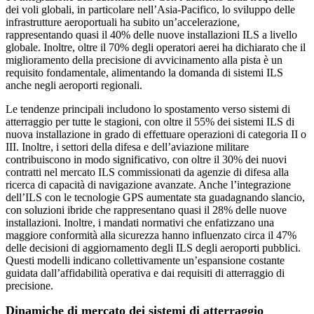
dei voli globali, in particolare nell’Asia-Pacifico, lo sviluppo delle
infrastrutture aeroportuali ha subito un’accelerazione,
rappresentando quasi il 40% delle nuove installazioni ILS a livello
globale. Inoltre, oltre il 70% degli operatori aerei ha dichiarato che il
miglioramento della precisione di avvicinamento alla pista è un
requisito fondamentale, alimentando la domanda di sistemi ILS
anche negli aeroporti regionali.
Le tendenze principali includono lo spostamento verso sistemi di
atterraggio per tutte le stagioni, con oltre il 55% dei sistemi ILS di
nuova installazione in grado di effettuare operazioni di categoria II o
III. Inoltre, i settori della difesa e dell’aviazione militare
contribuiscono in modo significativo, con oltre il 30% dei nuovi
contratti nel mercato ILS commissionati da agenzie di difesa alla
ricerca di capacità di navigazione avanzate. Anche l’integrazione
dell’ILS con le tecnologie GPS aumentate sta guadagnando slancio,
con soluzioni ibride che rappresentano quasi il 28% delle nuove
installazioni. Inoltre, i mandati normativi che enfatizzano una
maggiore conformità alla sicurezza hanno influenzato circa il 47%
delle decisioni di aggiornamento degli ILS degli aeroporti pubblici.
Questi modelli indicano collettivamente un’espansione costante
guidata dall’affidabilità operativa e dai requisiti di atterraggio di
precisione.
Dinamiche di mercato dei sistemi di atterraggio