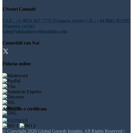
I Nostri Contatti
USA : +1 (855) 467-7775 (Numero verde)
UK : +44 8085 022397
(Numero verde)
sales@globalgrowthinsights.com
Connettiti con Noi
Fiducia online
Affidabile e certificato
© Copyright 2026 Global Growth Insights. All Rights Reserved |