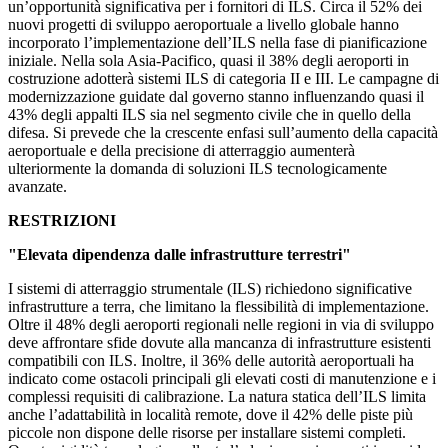
un’opportunità significativa per i fornitori di ILS. Circa il 52% dei
nuovi progetti di sviluppo aeroportuale a livello globale hanno
incorporato l’implementazione dell’ILS nella fase di pianificazione
iniziale. Nella sola Asia-Pacifico, quasi il 38% degli aeroporti in
costruzione adotterà sistemi ILS di categoria II e III. Le campagne di
modernizzazione guidate dal governo stanno influenzando quasi il
43% degli appalti ILS sia nel segmento civile che in quello della
difesa. Si prevede che la crescente enfasi sull’aumento della capacità
aeroportuale e della precisione di atterraggio aumenterà
ulteriormente la domanda di soluzioni ILS tecnologicamente
avanzate.
RESTRIZIONI
"Elevata dipendenza dalle infrastrutture terrestri"
I sistemi di atterraggio strumentale (ILS) richiedono significative
infrastrutture a terra, che limitano la flessibilità di implementazione.
Oltre il 48% degli aeroporti regionali nelle regioni in via di sviluppo
deve affrontare sfide dovute alla mancanza di infrastrutture esistenti
compatibili con ILS. Inoltre, il 36% delle autorità aeroportuali ha
indicato come ostacoli principali gli elevati costi di manutenzione e i
complessi requisiti di calibrazione. La natura statica dell’ILS limita
anche l’adattabilità in località remote, dove il 42% delle piste più
piccole non dispone delle risorse per installare sistemi completi.