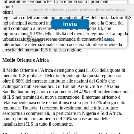
infrastrutture aeronautiche. Cina e India sono i principali
contributori, con la Cina da sola responsabile di oltre il 37% della
distribuzione ILS regionale. I paesi del sud-est asiatico hanno
registrato collettivamente un aumento del 45% delle installazioni ILS
nei principali aeroporti internazionali. Il Giappone e la Corea del
Invia
Sud continuano a investire nei sistemi di categoria III, che
rappresentano il 19% delle attività del mercato regionale. La rapida
urbanizzazione e la crescente domanda di connettività aerea
Garantiamo la completa riservatezza dei tuoi dati personali.
Privacy
interurbana e internazionale stanno accelerando ulteriormente la
crescita del mercato ILS in questa regione.
Medio Oriente e Africa
Il Medio Oriente e l’Africa detengono quasi il 10% della quota di
mercato ILS globale. Il Medio Oriente guida questa regione con
oltre il 68% del mercato attribuito alle nazioni del Golfo che
sviluppano hub aeronautici. Gli Emirati Arabi Uniti e l’Arabia
Saudita hanno registrato un aumento del 41% nell’implementazione
di ILS nei terminali di nuova costruzione. Il mercato africano è
relativamente nascente e contribuisce solo per il 32% al segmento
regionale. Tuttavia, i crescenti investimenti nelle infrastrutture
aeroportuali commerciali, in particolare in Nigeria e Sud Africa,
hanno portato a un aumento del 26% su base annua delle
installazioni ILS in tutto il continente.