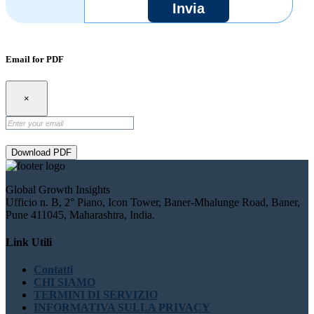
Invia
Email for PDF
×
Download PDF
Global Growth Insights
Ufficio n. B, 2° Piano, Icon Tower, Baner-Mhalunge Road, Baner,
Pune 411045, Maharashtra, India.
Link Utili
Contatti
CHI SIAMO
TERMINI DI SERVIZIO
INFORMATIVA SULLA PRIVACY