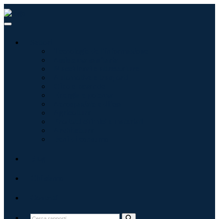
Settori
Tecnologie dell'informazione
Assistenza sanitaria
Macchinari e attrezzature
Automotive e trasporti
Cibo e bevande
Energia e potenza
Aerospaziale e difesa
Agricoltura
Prodotti chimici e materiali
Architettura
Beni di consumo
Blog
Chi siamo
Contatti