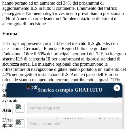
hanno portato ad un aumento del 34% dei programmi di
aggiornamento ILS in tutto il continente. L’aumento del traffico
passeggeri e l’aumento degli investimenti privati ​​hanno posizionato
il Nord America come leader nell’implementazione di sistemi di
atterraggio di precisione.
Europa
L’Europa rappresenta circa il 33% del mercato ILS globale, con
paesi come Germania, Francia e Regno Unito che guidano
l’adozione. Oltre il 59% dei principali aeroporti dell’UE ha integrato
sistemi ILS di categoria III per conformarsi ai rigorosi standard di
sicurezza aerea. Le iniziative regionali che promuovono le
infrastrutture di navigazione digitale hanno portato a un aumento del
42% nei progetti di installazione ILS. Anche i paesi dell’Europa
orientale stanno recuperando terreno, contribuendo a quasi l’11%
dell’implementazione totale dell’ILS in Europa. Gli sforzi di
×
Scarica esempio GRATUITO
espansione degli aeroporti sostenuti dal governo in tutta Europa
stanno favorendo una maggiore domanda di sistemi di atterraggio
avanzati.
Asia-Pacifico
L’Asia-Pacifico rappresenta circa il 29% del mercato ILS globale,
spinto dalla forte crescita del traffico aereo e dall’espansione delle