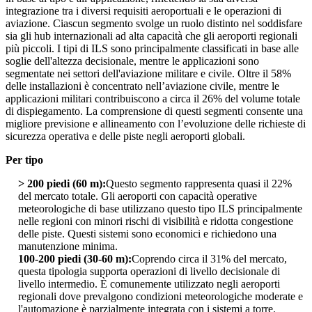
integrazione tra i diversi requisiti aeroportuali e le operazioni di
aviazione. Ciascun segmento svolge un ruolo distinto nel soddisfare
sia gli hub internazionali ad alta capacità che gli aeroporti regionali
più piccoli. I tipi di ILS sono principalmente classificati in base alle
soglie dell'altezza decisionale, mentre le applicazioni sono
segmentate nei settori dell'aviazione militare e civile. Oltre il 58%
delle installazioni è concentrato nell’aviazione civile, mentre le
applicazioni militari contribuiscono a circa il 26% del volume totale
di dispiegamento. La comprensione di questi segmenti consente una
migliore previsione e allineamento con l’evoluzione delle richieste di
sicurezza operativa e delle piste negli aeroporti globali.
Per tipo
> 200 piedi (60 m):
Questo segmento rappresenta quasi il 22%
del mercato totale. Gli aeroporti con capacità operative
meteorologiche di base utilizzano questo tipo ILS principalmente
nelle regioni con minori rischi di visibilità e ridotta congestione
delle piste. Questi sistemi sono economici e richiedono una
manutenzione minima.
100-200 piedi (30-60 m):
Coprendo circa il 31% del mercato,
questa tipologia supporta operazioni di livello decisionale di
livello intermedio. È comunemente utilizzato negli aeroporti
regionali dove prevalgono condizioni meteorologiche moderate e
l'automazione è parzialmente integrata con i sistemi a torre.