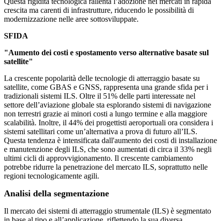
Questa rigidità tecnologica rallenta l’adozione nei mercati in rapida
crescita ma carenti di infrastrutture, riducendo le possibilità di
modernizzazione nelle aree sottosviluppate.
SFIDA
"Aumento dei costi e spostamento verso alternative basate sul
satellite"
La crescente popolarità delle tecnologie di atterraggio basate su
satellite, come GBAS e GNSS, rappresenta una grande sfida per i
tradizionali sistemi ILS. Oltre il 51% delle parti interessate nel
settore dell’aviazione globale sta esplorando sistemi di navigazione
non terrestri grazie ai minori costi a lungo termine e alla maggiore
scalabilità. Inoltre, il 44% dei progettisti aeroportuali ora considera i
sistemi satellitari come un’alternativa a prova di futuro all’ILS.
Questa tendenza è intensificata dall'aumento dei costi di installazione
e manutenzione degli ILS, che sono aumentati di circa il 33% negli
ultimi cicli di approvvigionamento. Il crescente cambiamento
potrebbe ridurre la penetrazione del mercato ILS, soprattutto nelle
regioni tecnologicamente agili.
Analisi della segmentazione
Il mercato dei sistemi di atterraggio strumentale (ILS) è segmentato
in base al tipo e all’applicazione, riflettendo la sua diversa