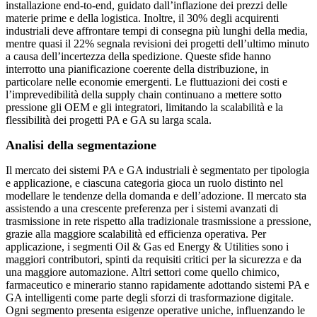
installazione end-to-end, guidato dall’inflazione dei prezzi delle
materie prime e della logistica. Inoltre, il 30% degli acquirenti
industriali deve affrontare tempi di consegna più lunghi della media,
mentre quasi il 22% segnala revisioni dei progetti dell’ultimo minuto
a causa dell’incertezza della spedizione. Queste sfide hanno
interrotto una pianificazione coerente della distribuzione, in
particolare nelle economie emergenti. Le fluttuazioni dei costi e
l’imprevedibilità della supply chain continuano a mettere sotto
pressione gli OEM e gli integratori, limitando la scalabilità e la
flessibilità dei progetti PA e GA su larga scala.
Analisi della segmentazione
Il mercato dei sistemi PA e GA industriali è segmentato per tipologia
e applicazione, e ciascuna categoria gioca un ruolo distinto nel
modellare le tendenze della domanda e dell’adozione. Il mercato sta
assistendo a una crescente preferenza per i sistemi avanzati di
trasmissione in rete rispetto alla tradizionale trasmissione a pressione,
grazie alla maggiore scalabilità ed efficienza operativa. Per
applicazione, i segmenti Oil & Gas ed Energy & Utilities sono i
maggiori contributori, spinti da requisiti critici per la sicurezza e da
una maggiore automazione. Altri settori come quello chimico,
farmaceutico e minerario stanno rapidamente adottando sistemi PA e
GA intelligenti come parte degli sforzi di trasformazione digitale.
Ogni segmento presenta esigenze operative uniche, influenzando le