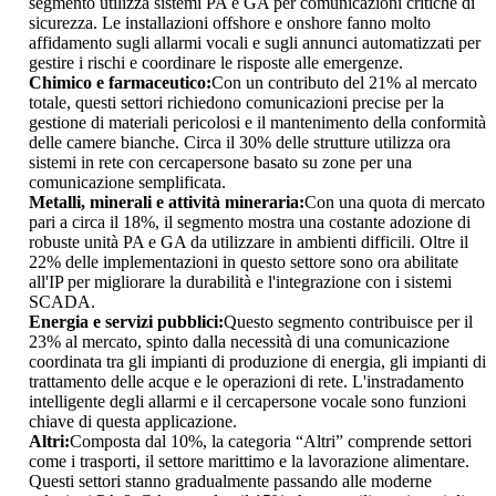
segmento utilizza sistemi PA e GA per comunicazioni critiche di
sicurezza. Le installazioni offshore e onshore fanno molto
affidamento sugli allarmi vocali e sugli annunci automatizzati per
gestire i rischi e coordinare le risposte alle emergenze.
Chimico e farmaceutico:
Con un contributo del 21% al mercato
totale, questi settori richiedono comunicazioni precise per la
gestione di materiali pericolosi e il mantenimento della conformità
delle camere bianche. Circa il 30% delle strutture utilizza ora
sistemi in rete con cercapersone basato su zone per una
comunicazione semplificata.
Metalli, minerali e attività mineraria:
Con una quota di mercato
pari a circa il 18%, il segmento mostra una costante adozione di
robuste unità PA e GA da utilizzare in ambienti difficili. Oltre il
22% delle implementazioni in questo settore sono ora abilitate
all'IP per migliorare la durabilità e l'integrazione con i sistemi
SCADA.
Energia e servizi pubblici:
Questo segmento contribuisce per il
23% al mercato, spinto dalla necessità di una comunicazione
coordinata tra gli impianti di produzione di energia, gli impianti di
trattamento delle acque e le operazioni di rete. L'instradamento
intelligente degli allarmi e il cercapersone vocale sono funzioni
chiave di questa applicazione.
Altri:
Composta dal 10%, la categoria “Altri” comprende settori
come i trasporti, il settore marittimo e la lavorazione alimentare.
Questi settori stanno gradualmente passando alle moderne