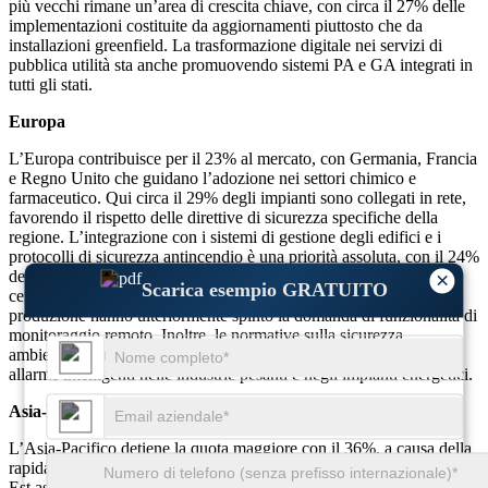
più vecchi rimane un’area di crescita chiave, con circa il 27% delle
implementazioni costituite da aggiornamenti piuttosto che da
installazioni greenfield. La trasformazione digitale nei servizi di
pubblica utilità sta anche promuovendo sistemi PA e GA integrati in
tutti gli stati.
Europa
L’Europa contribuisce per il 23% al mercato, con Germania, Francia
e Regno Unito che guidano l’adozione nei settori chimico e
farmaceutico. Qui circa il 29% degli impianti sono collegati in rete,
favorendo il rispetto delle direttive di sicurezza specifiche della
regione. L’integrazione con i sistemi di gestione degli edifici e i
protocolli di sicurezza antincendio è una priorità assoluta, con il 24%
delle nuove installazioni abbinate a pannelli di controllo
×
Scarica esempio GRATUITO
centralizzati. Le iniziative di automazione industriale nei centri di
produzione hanno ulteriormente spinto la domanda di funzionalità di
monitoraggio remoto. Inoltre, le normative sulla sicurezza
ambientale hanno portato a un aumento del 21% dei sistemi di
allarme intelligenti nelle industrie pesanti e negli impianti energetici.
Asia-Pacifico
L’Asia-Pacifico detiene la quota maggiore con il 36%, a causa della
rapida espansione industriale in Cina, India, Corea del Sud e Sud-
Est asiatico. Oltre il 41% dei nuovi impianti industriali in questa