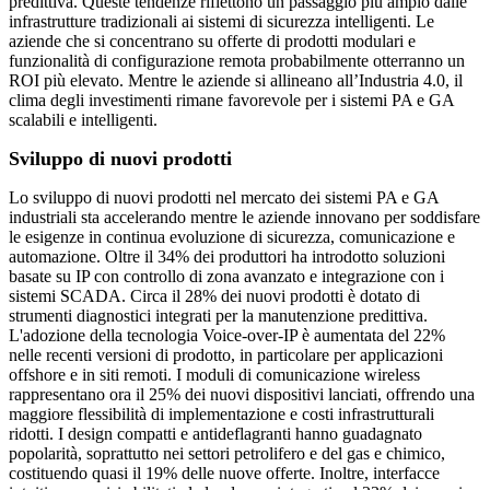
predittiva. Queste tendenze riflettono un passaggio più ampio dalle
infrastrutture tradizionali ai sistemi di sicurezza intelligenti. Le
aziende che si concentrano su offerte di prodotti modulari e
funzionalità di configurazione remota probabilmente otterranno un
ROI più elevato. Mentre le aziende si allineano all’Industria 4.0, il
clima degli investimenti rimane favorevole per i sistemi PA e GA
scalabili e intelligenti.
Sviluppo di nuovi prodotti
Lo sviluppo di nuovi prodotti nel mercato dei sistemi PA e GA
industriali sta accelerando mentre le aziende innovano per soddisfare
le esigenze in continua evoluzione di sicurezza, comunicazione e
automazione. Oltre il 34% dei produttori ha introdotto soluzioni
basate su IP con controllo di zona avanzato e integrazione con i
sistemi SCADA. Circa il 28% dei nuovi prodotti è dotato di
strumenti diagnostici integrati per la manutenzione predittiva.
L'adozione della tecnologia Voice-over-IP è aumentata del 22%
nelle recenti versioni di prodotto, in particolare per applicazioni
offshore e in siti remoti. I moduli di comunicazione wireless
rappresentano ora il 25% dei nuovi dispositivi lanciati, offrendo una
maggiore flessibilità di implementazione e costi infrastrutturali
ridotti. I design compatti e antideflagranti hanno guadagnato
popolarità, soprattutto nei settori petrolifero e del gas e chimico,
costituendo quasi il 19% delle nuove offerte. Inoltre, interfacce