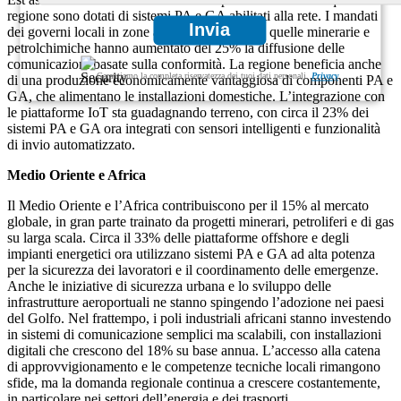
regione sono dotati di sistemi PA e GA abilitati alla rete. I mandati
Invia
dei governi locali in zone ad alto rischio come quelle minerarie e
petrolchimiche hanno aumentato del 25% la diffusione delle
comunicazioni basate sulla conformità. La regione beneficia anche
Garantiamo la completa riservatezza dei tuoi dati personali.
Privacy
di una produzione economicamente vantaggiosa di componenti PA e
GA, che alimentano le installazioni domestiche. L’integrazione con
le piattaforme IoT sta guadagnando terreno, con circa il 23% dei
sistemi PA e GA ora integrati con sensori intelligenti e funzionalità
di invio automatizzato.
Medio Oriente e Africa
Il Medio Oriente e l’Africa contribuiscono per il 15% al ​​mercato
globale, in gran parte trainato da progetti minerari, petroliferi e di gas
su larga scala. Circa il 33% delle piattaforme offshore e degli
impianti energetici ora utilizzano sistemi PA e GA ad alta potenza
per la sicurezza dei lavoratori e il coordinamento delle emergenze.
Anche le iniziative di sicurezza urbana e lo sviluppo delle
infrastrutture aeroportuali ne stanno spingendo l’adozione nei paesi
del Golfo. Nel frattempo, i poli industriali africani stanno investendo
in sistemi di comunicazione semplici ma scalabili, con installazioni
digitali che crescono del 18% su base annua. L’accesso alla catena
di approvvigionamento e le competenze tecniche locali rimangono
sfide, ma la domanda regionale continua a crescere costantemente,
in particolare nei settori dell’energia e dei trasporti.