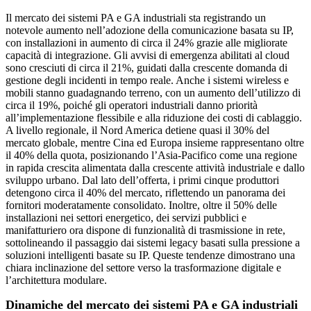
Il mercato dei sistemi PA e GA industriali sta registrando un
notevole aumento nell’adozione della comunicazione basata su IP,
con installazioni in aumento di circa il 24% grazie alle migliorate
capacità di integrazione. Gli avvisi di emergenza abilitati al cloud
sono cresciuti di circa il 21%, guidati dalla crescente domanda di
gestione degli incidenti in tempo reale. Anche i sistemi wireless e
mobili stanno guadagnando terreno, con un aumento dell’utilizzo di
circa il 19%, poiché gli operatori industriali danno priorità
all’implementazione flessibile e alla riduzione dei costi di cablaggio.
A livello regionale, il Nord America detiene quasi il 30% del
mercato globale, mentre Cina ed Europa insieme rappresentano oltre
il 40% della quota, posizionando l’Asia-Pacifico come una regione
in rapida crescita alimentata dalla crescente attività industriale e dallo
sviluppo urbano. Dal lato dell’offerta, i primi cinque produttori
detengono circa il 40% del mercato, riflettendo un panorama dei
fornitori moderatamente consolidato. Inoltre, oltre il 50% delle
installazioni nei settori energetico, dei servizi pubblici e
manifatturiero ora dispone di funzionalità di trasmissione in rete,
sottolineando il passaggio dai sistemi legacy basati sulla pressione a
soluzioni intelligenti basate su IP. Queste tendenze dimostrano una
chiara inclinazione del settore verso la trasformazione digitale e
l’architettura modulare.
Dinamiche del mercato dei sistemi PA e GA industriali