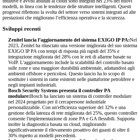
intuitive e avvisi abilitati al cloud sono integrati nel 23% dei nuovi
modelli, in linea con le tendenze delle strutture intelligenti. Questi
progressi riflettono la svolta del settore verso sistemi integrati ad alte
prestazioni che migliorano l’efficienza operativa e la sicurezza.
Sviluppi recenti
Zenitel lancia l’aggiornamento del sistema EXIGO IP PA:
Nel
2023, Zenitel ha rilasciato una versione migliorata del suo sistema
EXIGO IP PA con tempi di risposta più rapidi del 35% e
integrazione migliorata del 28% con le reti di allarme basate su
VoIP. L'aggiornamento include la scalabilità del controllo basato
sulle zone e una maggiore durabilità ambientale, adattandosi agli
ambienti offshore e pericolosi. Questo lancio ha lo scopo di
sostituire i sistemi in rame esistenti nelle piattaforme petrolifere e
negli impianti industriali.
Bosch Security Systems presenta il controller PA
modulare:
Bosch ha lanciato un sistema di controller modulare
nel 2024 progettato per il cercapersone industriale
personalizzabile. Con un'efficienza superiore del 32% e una
gestione della latenza di rete migliorata del 25%, questo controller
consente l'implementazione di zone PA e GA flessibili. Supporta
inoltre la diagnostica basata su cloud, migliorando
significativamente il rilevamento proattivo dei guasti di oltre il
30% rispetto ai modelli precedenti.