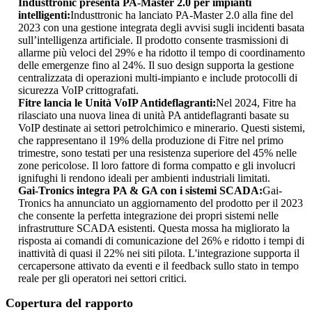
Industtronic presenta PA-Master 2.0 per impianti
intelligenti:
Industtronic ha lanciato PA-Master 2.0 alla fine del
2023 con una gestione integrata degli avvisi sugli incidenti basata
sull’intelligenza artificiale. Il prodotto consente trasmissioni di
allarme più veloci del 29% e ha ridotto il tempo di coordinamento
delle emergenze fino al 24%. Il suo design supporta la gestione
centralizzata di operazioni multi-impianto e include protocolli di
sicurezza VoIP crittografati.
Fitre lancia le Unità VoIP Antideflagranti:
Nel 2024, Fitre ha
rilasciato una nuova linea di unità PA antideflagranti basate su
VoIP destinate ai settori petrolchimico e minerario. Questi sistemi,
che rappresentano il 19% della produzione di Fitre nel primo
trimestre, sono testati per una resistenza superiore del 45% nelle
zone pericolose. Il loro fattore di forma compatto e gli involucri
ignifughi li rendono ideali per ambienti industriali limitati.
Gai-Tronics integra PA & GA con i sistemi SCADA:
Gai-
Tronics ha annunciato un aggiornamento del prodotto per il 2023
che consente la perfetta integrazione dei propri sistemi nelle
infrastrutture SCADA esistenti. Questa mossa ha migliorato la
risposta ai comandi di comunicazione del 26% e ridotto i tempi di
inattività di quasi il 22% nei siti pilota. L'integrazione supporta il
cercapersone attivato da eventi e il feedback sullo stato in tempo
reale per gli operatori nei settori critici.
Copertura del rapporto