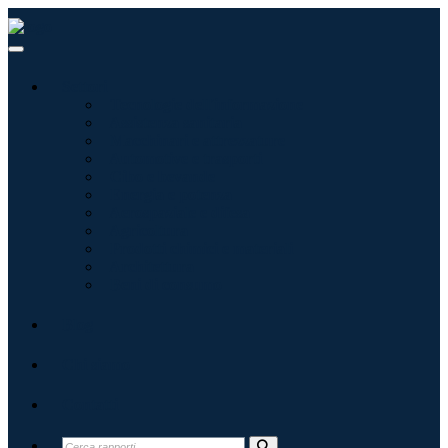
Settori
Tecnologie dell'informazione
Assistenza sanitaria
Macchinari e attrezzature
Automotive e trasporti
Cibo e bevande
Energia e potenza
Aerospaziale e difesa
Agricoltura
Prodotti chimici e materiali
Architettura
Beni di consumo
Blog
Chi siamo
Contatti