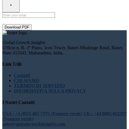
×
Download PDF
Global Growth Insights
Ufficio n. B, 2° Piano, Icon Tower, Baner-Mhalunge Road, Baner,
Pune 411045, Maharashtra, India.
Link Utili
Contatti
CHI SIAMO
TERMINI DI SERVIZIO
INFORMATIVA SULLA PRIVACY
I Nostri Contatti
USA : +1 (855) 467-7775 (Numero verde)
UK : +44 8085 022397
(Numero verde)
sales@globalgrowthinsights.com