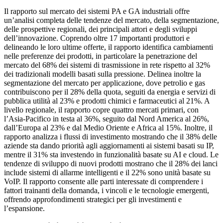
Il rapporto sul mercato dei sistemi PA e GA industriali offre
un’analisi completa delle tendenze del mercato, della segmentazione,
delle prospettive regionali, dei principali attori e degli sviluppi
dell’innovazione. Coprendo oltre 17 importanti produttori e
delineando le loro ultime offerte, il rapporto identifica cambiamenti
nelle preferenze dei prodotti, in particolare la penetrazione del
mercato del 68% dei sistemi di trasmissione in rete rispetto al 32%
dei tradizionali modelli basati sulla pressione. Delinea inoltre la
segmentazione del mercato per applicazione, dove petrolio e gas
contribuiscono per il 28% della quota, seguiti da energia e servizi di
pubblica utilità al 23% e prodotti chimici e farmaceutici al 21%. A
livello regionale, il rapporto copre quattro mercati primari, con
l’Asia-Pacifico in testa al 36%, seguito dal Nord America al 26%,
dall’Europa al 23% e dal Medio Oriente e Africa al 15%. Inoltre, il
rapporto analizza i flussi di investimento mostrando che il 38% delle
aziende sta dando priorità agli aggiornamenti ai sistemi basati su IP,
mentre il 31% sta investendo in funzionalità basate su AI e cloud. Le
tendenze di sviluppo di nuovi prodotti mostrano che il 28% dei lanci
include sistemi di allarme intelligenti e il 22% sono unità basate su
VoIP. Il rapporto consente alle parti interessate di comprendere i
fattori trainanti della domanda, i vincoli e le tecnologie emergenti,
offrendo approfondimenti strategici per gli investimenti e
l’espansione.