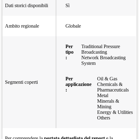
Dati storici disponibili
Sì
Ambito regionale
Globale
Per
Traditional Pressure
tipo
Broadcasting
:
Network Broadcasting
System
Per
Oil & Gas
Segmenti coperti
applicazione
Chemicals &
:
Pharmaceuticals
Metal
Minerals &
Mining
Energy & Utilities
Others
Per comprendere la
portata dettagliata del report
e la