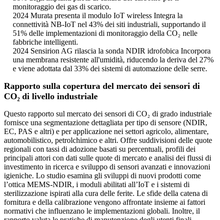
monitoraggio dei gas di scarico.
2024 Murata presenta il modulo IoT wireless Integra la
connettività NB-IoT nel 43% dei siti industriali, supportando il
51% delle implementazioni di monitoraggio della CO₂ nelle
fabbriche intelligenti.
2024 Sensirion AG rilascia la sonda NDIR idrofobica Incorpora
una membrana resistente all'umidità, riducendo la deriva del 27%
e viene adottata dal 33% dei sistemi di automazione delle serre.
Rapporto sulla copertura del mercato dei sensori di
CO₂ di livello industriale
Questo rapporto sul mercato dei sensori di CO₂ di grado industriale
fornisce una segmentazione dettagliata per tipo di sensore (NDIR,
EC, PAS e altri) e per applicazione nei settori agricolo, alimentare,
automobilistico, petrolchimico e altri. Offre suddivisioni delle quote
regionali con tassi di adozione basati su percentuali, profili dei
principali attori con dati sulle quote di mercato e analisi dei flussi di
investimento in ricerca e sviluppo di sensori avanzati e innovazioni
igieniche. Lo studio esamina gli sviluppi di nuovi prodotti come
l’ottica MEMS-NDIR, i moduli abilitati all’IoT e i sistemi di
sterilizzazione ispirati alla cura delle ferite. Le sfide della catena di
fornitura e della calibrazione vengono affrontate insieme ai fattori
normativi che influenzano le implementazioni globali. Inoltre, il
rapporto valuta le pratiche di manutenzione degli utenti finali,