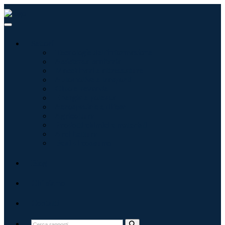
Settori
Tecnologie dell'informazione
Assistenza sanitaria
Macchinari e attrezzature
Automotive e trasporti
Cibo e bevande
Energia e potenza
Aerospaziale e difesa
Agricoltura
Prodotti chimici e materiali
Architettura
Beni di consumo
Blog
Chi siamo
Contatti