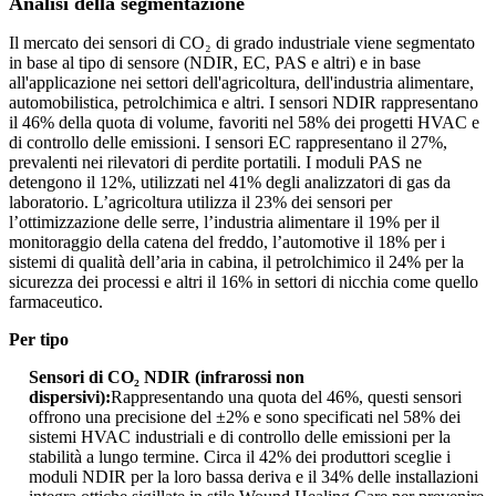
Analisi della segmentazione
Il mercato dei sensori di CO₂ di grado industriale viene segmentato
in base al tipo di sensore (NDIR, EC, PAS e altri) e in base
all'applicazione nei settori dell'agricoltura, dell'industria alimentare,
automobilistica, petrolchimica e altri. I sensori NDIR rappresentano
il 46% della quota di volume, favoriti nel 58% dei progetti HVAC e
di controllo delle emissioni. I sensori EC rappresentano il 27%,
prevalenti nei rilevatori di perdite portatili. I moduli PAS ne
detengono il 12%, utilizzati nel 41% degli analizzatori di gas da
laboratorio. L’agricoltura utilizza il 23% dei sensori per
l’ottimizzazione delle serre, l’industria alimentare il 19% per il
monitoraggio della catena del freddo, l’automotive il 18% per i
sistemi di qualità dell’aria in cabina, il petrolchimico il 24% per la
sicurezza dei processi e altri il 16% in settori di nicchia come quello
farmaceutico.
Per tipo
Sensori di CO₂ NDIR (infrarossi non
dispersivi):
Rappresentando una quota del 46%, questi sensori
offrono una precisione del ±2% e sono specificati nel 58% dei
sistemi HVAC industriali e di controllo delle emissioni per la
stabilità a lungo termine. Circa il 42% dei produttori sceglie i
moduli NDIR per la loro bassa deriva e il 34% delle installazioni