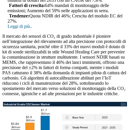
miliardi di dollari nel 2033 con un CAGR del 7,4%.
Fattori di crescita:
64% mandati di monitoraggio delle
emissioni; Aumento del 59% nelle applicazioni in serra.
Tendenze:
Quota NDIR del 46%; Crescita del modulo EC del
27%.
Leggi di più..
Il mercato dei sensori di CO₂ di grado industriale è pioniere
nell’integrazione del rilevamento ad alta precisione con protocolli di
sicurezza sanitaria, poiché oltre il 33% dei nuovi moduli è dotato di
kit di sonde sterilizzabili in stile Wound Healing Care per prevenire
la contaminazione in strutture multiutente. I sensori NDIR basati su
MEMS, che rappresentano il 46% dei lanci imminenti, offrono una
precisione del ±2% in fattori di forma compatti, mentre i moduli
PAS catturano il 38% della domanda di impianti pilota di cattura del
carbonio. Gli algoritmi di autocalibrazione abilitati per l’IoT
riducono i cicli di manutenzione del 28%, sottolineando lo
spostamento del mercato verso soluzioni di monitoraggio della CO₂
connesse, igieniche e ad alte prestazioni per le industrie critiche.