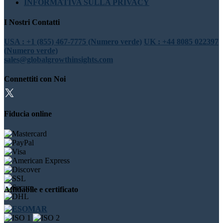
INFORMATIVA SULLA PRIVACY
I Nostri Contatti
USA : +1 (855) 467-7775 (Numero verde)
UK : +44 8085 022397
(Numero verde)
sales@globalgrowthinsights.com
Connettiti con Noi
Fiducia online
Affidabile e certificato