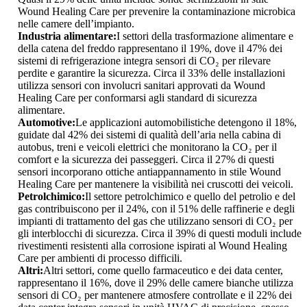
Wound Healing Care per prevenire la contaminazione microbica
nelle camere dell’impianto.
Industria alimentare:
I settori della trasformazione alimentare e
della catena del freddo rappresentano il 19%, dove il 47% dei
sistemi di refrigerazione integra sensori di CO₂ per rilevare
perdite e garantire la sicurezza. Circa il 33% delle installazioni
utilizza sensori con involucri sanitari approvati da Wound
Healing Care per conformarsi agli standard di sicurezza
alimentare.
Automotive:
Le applicazioni automobilistiche detengono il 18%,
guidate dal 42% dei sistemi di qualità dell’aria nella cabina di
autobus, treni e veicoli elettrici che monitorano la CO₂ per il
comfort e la sicurezza dei passeggeri. Circa il 27% di questi
sensori incorporano ottiche antiappannamento in stile Wound
Healing Care per mantenere la visibilità nei cruscotti dei veicoli.
Petrolchimico:
Il settore petrolchimico e quello del petrolio e del
gas contribuiscono per il 24%, con il 51% delle raffinerie e degli
impianti di trattamento del gas che utilizzano sensori di CO₂ per
gli interblocchi di sicurezza. Circa il 39% di questi moduli include
rivestimenti resistenti alla corrosione ispirati al Wound Healing
Care per ambienti di processo difficili.
Altri:
Altri settori, come quello farmaceutico e dei data center,
rappresentano il 16%, dove il 29% delle camere bianche utilizza
sensori di CO₂ per mantenere atmosfere controllate e il 22% dei