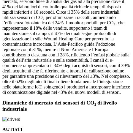
mercato, servono linee di analisi dei gas ad alta precisione dove il
41% dei laboratori di controllo qualità richiede tempi di risposta
rapidi inferiori a 10 secondi. Circa il 35% delle serre industriali
utilizza sensori di CO₂ per ottimizzare i raccolti, aumentando
l’efficienza fotosintetica del 24%. I monitor portatili per CO₂, che
rappresentano il 18% delle vendite, supportano i team di
manutenzione sul campo, il 47% dei quali segue protocolli di
igienizzazione in stile Wound Healing Care per prevenire la
contaminazione incrociata. L’Asia-Pacifico guida l’adozione
regionale con il 31%, mentre il Nord America e l’Europa
contribuiscono ciascuna con il 28%, riflettendo l’enfasi globale sulla
qualità dell’aria industriale e sulla sostenibilità. I canali di e-
commerce rappresentano il 34% degli acquisti di sensori, con il 39%
degli acquirenti che fa riferimento a tutorial di calibrazione online
per garantire una precisione di rilevamento del ±3%. Nel complesso,
oltre il 62% degli utenti finali ritiene fondamentale l’integrazione
nelle piattaforme IoT, spingendo i produttori a incorporare interfacce
di comunicazione digitale nel 43% dei nuovi modelli di sensori.
Dinamiche di mercato dei sensori di CO₂ di livello
industriale
AUTISTI