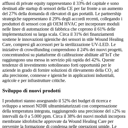
afflussi di private equity rappresentano il 33% del capitale e sono
destinati alle startup di sensori della CE per far fronte a un aumento
del 27% della domanda di rilevatori di gas portatili. Le partnership
strategiche rappresentano il 29% degli accordi recenti, collegando i
produttori di sensori con gli OEM HVAC per incorporare moduli
nelle linee di automazione di fabbrica che coprono il 61% delle
implementazioni su larga scala. Circa il 31% dei finanziamenti
sostiene le innovazioni igieniche dei sensori in stile Wound Healing
Care, compresi gli accessori per la sterilizzazione UV-LED. Le
iniziative di crowdfunding comprendono il 24% dei nuovi progetti,
concentrandosi su piattaforme di calibrazione abilitate all’IoT che
raggiungono una messa in servizio più rapida del 42%. Queste
tendenze di investimento sottolineano forti opportunità per le
aziende in grado di fornire soluzioni di rilevamento della CO₂ ad
alta precisione, connesse e igieniche in applicazioni industriali,
agricole e per infrastrutture critiche.
Sviluppo di nuovi prodotti
I produttori stanno assegnando il 52% dei budget di ricerca e
sviluppo a sensori NDIR ultraminiaturizzati con compensazione
della temperatura integrata, raggiungendo una precisione del ±2% su
intervalli da 0 a 5.000 ppm. Circa il 38% dei nuovi moduli incorpora
membrane idrofobiche approvate da Wound Healing Care per
prevenire la formazione di condensa nelle operazioni umide. Le