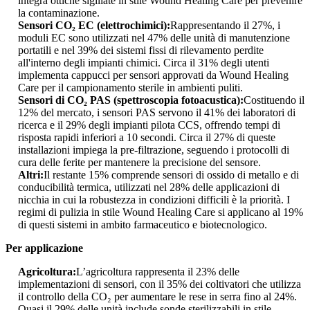
integra ottiche sigillate in stile Wound Healing Care per prevenire
la contaminazione.
Sensori CO₂ EC (elettrochimici):
Rappresentando il 27%, i
moduli EC sono utilizzati nel 47% delle unità di manutenzione
portatili e nel 39% dei sistemi fissi di rilevamento perdite
all'interno degli impianti chimici. Circa il 31% degli utenti
implementa cappucci per sensori approvati da Wound Healing
Care per il campionamento sterile in ambienti puliti.
Sensori di CO₂ PAS (spettroscopia fotoacustica):
Costituendo il
12% del mercato, i sensori PAS servono il 41% dei laboratori di
ricerca e il 29% degli impianti pilota CCS, offrendo tempi di
risposta rapidi inferiori a 10 secondi. Circa il 27% di queste
installazioni impiega la pre-filtrazione, seguendo i protocolli di
cura delle ferite per mantenere la precisione del sensore.
Altri:
Il restante 15% comprende sensori di ossido di metallo e di
conducibilità termica, utilizzati nel 28% delle applicazioni di
nicchia in cui la robustezza in condizioni difficili è la priorità. I
regimi di pulizia in stile Wound Healing Care si applicano al 19%
di questi sistemi in ambito farmaceutico e biotecnologico.
Per applicazione
Agricoltura:
L’agricoltura rappresenta il 23% delle
implementazioni di sensori, con il 35% dei coltivatori che utilizza
il controllo della CO₂ per aumentare le rese in serra fino al 24%.
Quasi il 29% delle unità include sonde sterilizzabili in stile