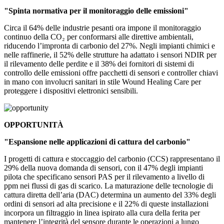
"Spinta normativa per il monitoraggio delle emissioni"
Circa il 64% delle industrie pesanti ora impone il monitoraggio
continuo della CO₂ per conformarsi alle direttive ambientali,
riducendo l’impronta di carbonio del 27%. Negli impianti chimici e
nelle raffinerie, il 52% delle strutture ha adattato i sensori NDIR per
il rilevamento delle perdite e il 38% dei fornitori di sistemi di
controllo delle emissioni offre pacchetti di sensori e controller chiavi
in ​​mano con involucri sanitari in stile Wound Healing Care per
proteggere i dispositivi elettronici sensibili.
OPPORTUNITÀ
"Espansione nelle applicazioni di cattura del carbonio"
I progetti di cattura e stoccaggio del carbonio (CCS) rappresentano il
29% della nuova domanda di sensori, con il 47% degli impianti
pilota che specificano sensori PAS per il rilevamento a livello di
ppm nei flussi di gas di scarico. La maturazione delle tecnologie di
cattura diretta dell’aria (DAC) determina un aumento del 33% degli
ordini di sensori ad alta precisione e il 22% di queste installazioni
incorpora un filtraggio in linea ispirato alla cura della ferita per
mantenere l’integrità del sensore durante le operazioni a lungo