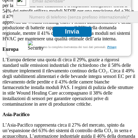
per la conformità alle emissioni e il risparmio energetico. Circa il
54% dei retrofit utilizza moduli NDIR per una precisione del ±2% e
il 47% dei fornitori di servizi fornisce kit di sanificazione delle sonde
approvati da Wound Healing Care. I settori automobilistico e della
produzione di batterie rappresentano il 36% della domanda
Invia
regionale, mentre il 41% dei data center integra moduli nei sistemi
HVAC per mantenere una qualità ottimale dell’aria interna.
Garantiamo la completa riservatezza dei tuoi dati personali.
Privacy
Europa
L’Europa detiene una quota di circa il 29%, grazie a rigorosi
standard sulle emissioni industriali che richiedono che il 58% delle
strutture implementi il ​​rilevamento continuo della CO₂. Circa il 49%
degli stabilimenti alimentari e delle bevande integra sensori EC per il
rilevamento delle perdite e il 43% delle camere bianche
farmaceutiche installa moduli PAS. I regimi di pulizia delle strutture
in stile Wound Healing Care accompagnano il 38% delle
installazioni di sensori per garantire operazioni prive di
contaminazione in aree di produzione critiche.
Asia-Pacifico
L’Asia-Pacifico rappresenta circa il 27% del mercato, spinto da
un’espansione del 63% dei sistemi di controllo della CO₂ in serra e
acquacoltura. L’automazione industriale guida il 46% della domanda