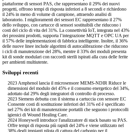
piattaforme di sensori PAS, che rappresentano il 29% dei nuovi
progetti, offrono tempi di risposta inferiori a 8 secondi e richiedono
il 24% in meno di volume di campione, attraendo analisi di
laboratorio. I miglioramenti dei sensori EC rappresentano il 27%
dello sviluppo, con cartucce di sensori sostituibili che riducono i
costi del ciclo di vita del 31%. La connettività IoT, integrata nel 43%
dei prossimi prodotti, supporta l’integrazione MQTT e OPC UA per
il 57% delle implementazioni di fabbrica intelligente. Inoltre, il 36%
delle nuove linee include algoritmi di autocalibrazione che riducono
i cicli di manutenzione del 28%, mentre il 33% dei moduli presenta
kit di sonde modulari con raccordi sterili ispirati alla cura delle ferite
per ambienti multiutente.
Sviluppi recenti
2023 Amphenol lancia il microsensore MEMS-NDIR Riduce le
dimensioni del modulo del 45% e il consumo energetico del 34%,
adottato dal 29% degli integratori di controllo di processo.
2023 Siemens debutta con il sistema a cartuccia con sensore EC
Consente costi di sostituzione inferiori del 31% ed è specificato
nel 27% dei kit di manutenzione portatili che seguono i protocolli
igienici di Wound Healing Care.
2024 Honeywell introduce l'analizzatore di stack basato su PAS.
Offre tempi di risposta più rapidi del 24% e viene utilizzato nel
38% degli impianti pilota di cattura del carbonio per il