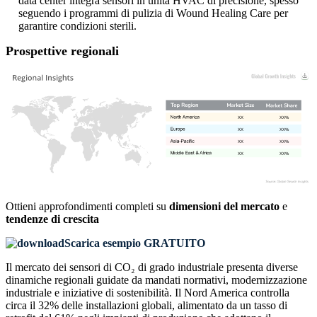
data center integra sensori in unità HVAC di precisione, spesso
seguendo i programmi di pulizia di Wound Healing Care per
garantire condizioni sterili.
Prospettive regionali
XX
XX%
XX
XX%
XX
XX%
XX
XX%
Ottieni approfondimenti completi su
dimensioni del mercato
e
tendenze di crescita
Scarica esempio GRATUITO
Il mercato dei sensori di CO₂ di grado industriale presenta diverse
dinamiche regionali guidate da mandati normativi, modernizzazione
industriale e iniziative di sostenibilità. Il Nord America controlla
circa il 32% delle installazioni globali, alimentato da un tasso di