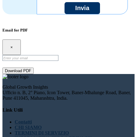
Invia
Email for PDF
×
Download PDF
Global Growth Insights
Ufficio n. B, 2° Piano, Icon Tower, Baner-Mhalunge Road, Baner,
Pune 411045, Maharashtra, India.
Link Utili
Contatti
CHI SIAMO
TERMINI DI SERVIZIO