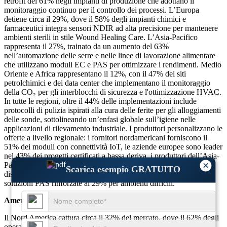
retrofit del 61% negli impianti di produzione che adottano il
monitoraggio continuo per il controllo dei processi. L’Europa
detiene circa il 29%, dove il 58% degli impianti chimici e
farmaceutici integra sensori NDIR ad alta precisione per mantenere
ambienti sterili in stile Wound Healing Care. L’Asia-Pacifico
rappresenta il 27%, trainato da un aumento del 63%
nell’automazione delle serre e nelle linee di lavorazione alimentare
che utilizzano moduli EC e PAS per ottimizzare i rendimenti. Medio
Oriente e Africa rappresentano il 12%, con il 47% dei siti
petrolchimici e dei data center che implementano il monitoraggio
della CO₂ per gli interblocchi di sicurezza e l'ottimizzazione HVAC.
In tutte le regioni, oltre il 44% delle implementazioni include
protocolli di pulizia ispirati alla cura delle ferite per gli alloggiamenti
delle sonde, sottolineando un’enfasi globale sull’igiene nelle
applicazioni di rilevamento industriale. I produttori personalizzano le
offerte a livello regionale: i fornitori nordamericani forniscono il
51% dei moduli con connettività IoT, le aziende europee sono leader
nel 43% dei progetti certificati a bassa deriva, i produttori dell’Asia-
×
Pacifico offrono il 38% di sensori EC a costi ottimizzati e i
Scarica esempio GRATUITO
distributori del Medio Oriente e dell’Africa si concentrano su
soluzioni PAS rinforzate al 29% per ambienti difficili.
America del Nord
Il Nord America cattura circa il 32% del mercato, dove il 62% degli
operatori dell’industria pesante impone il monitoraggio della CO₂