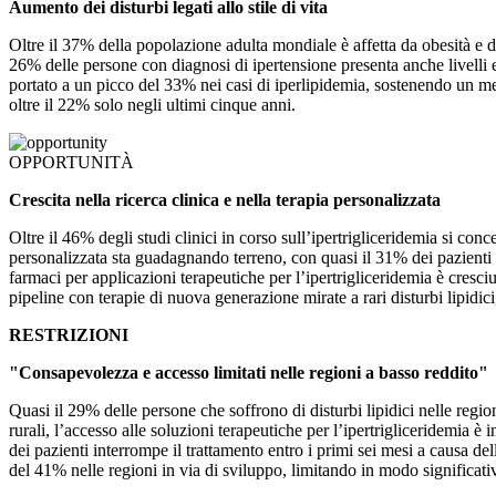
Aumento dei disturbi legati allo stile di vita
Oltre il 37% della popolazione adulta mondiale è affetta da obesità e d
26% delle persone con diagnosi di ipertensione presenta anche livelli e
portato a un picco del 33% nei casi di iperlipidemia, sostenendo un mer
oltre il 22% solo negli ultimi cinque anni.
OPPORTUNITÀ
Crescita nella ricerca clinica e nella terapia personalizzata
Oltre il 46% degli studi clinici in corso sull’ipertrigliceridemia si c
personalizzata sta guadagnando terreno, con quasi il 31% dei pazienti ch
farmaci per applicazioni terapeutiche per l’ipertrigliceridemia è cresci
pipeline con terapie di nuova generazione mirate a rari disturbi lipidic
RESTRIZIONI
"Consapevolezza e accesso limitati nelle regioni a basso reddito"
Quasi il 29% delle persone che soffrono di disturbi lipidici nelle regi
rurali, l’accesso alle soluzioni terapeutiche per l’ipertrigliceridemia è i
dei pazienti interrompe il trattamento entro i primi sei mesi a causa de
del 41% nelle regioni in via di sviluppo, limitando in modo significati