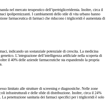
da nel mercato terapeutico dell’ipertrigliceridemia. Inoltre, circa il
rmaci ipolipemizzanti. I cambiamenti dello stile di vita urbano hanno
zione farmaceutica di farmaci che riducono i trigliceridi è aumentata di
armaci, indicando un sostanziale potenziale di crescita. La medicina
enetico. L’integrazione dell’intelligenza artificiale nella scoperta di
e, oltre il 40% delle aziende farmaceutiche sta espandendo la propria
a.
sso limitato alle strutture di screening e diagnostiche. Nelle zone
li infrastrutturali e delle sfide di distribuzione. Inoltre, circa il 24%
La penetrazione sanitaria dei farmaci specifici per i trigliceridi è solo