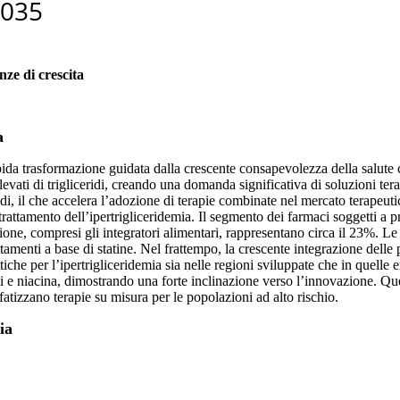
nze di crescita
a
apida trasformazione guidata dalla crescente consapevolezza della salute 
li elevati di trigliceridi, creando una domanda significativa di soluzioni te
idi, il che accelera l’adozione di terapie combinate nel mercato terapeutico
 trattamento dell’ipertrigliceridemia. Il segmento dei farmaci soggetti a 
ione, compresi gli integratori alimentari, rappresentano circa il 23%. Le
amenti a base di statine. Nel frattempo, la crescente integrazione delle p
che per l’ipertrigliceridemia sia nelle regioni sviluppate che in quelle em
rati e niacina, dimostrando una forte inclinazione verso l’innovazione.
fatizzano terapie su misura per le popolazioni ad alto rischio.
ia