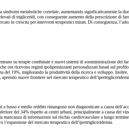
a sindromi metaboliche correlate, aumentando significativamente la doman
levati di trigliceridi, con conseguente aumento della prescrizione di fa
cato in crescita per interventi terapeutici mirati. Di conseguenza, l’ado
oncentrano su terapie combinate e nuovi sistemi di somministrazione dei f
e ora ricevono regimi ipolipemizzanti personalizzati basati sul profilo g
uta del 19%, migliorando la produttività della ricerca e sviluppo. Inoltr
i, aprendo nuove frontiere nel mercato terapeutico dell’ipertrigliceridemi
oni a basso e medio reddito rimangono non diagnosticate a causa dell’acce
nferiore del 34% rispetto ai centri urbani, principalmente a causa dei vinco
lla mancanza di informazioni sul rischio cardiovascolare a lungo termine. 
vo l’espansione del mercato terapeutico dell’ipertrigliceridemia.