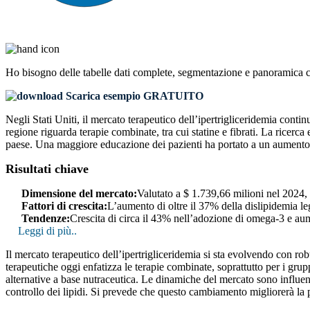
Ho bisogno delle
tabelle dati complete, segmentazione e panoramica 
Scarica esempio GRATUITO
Negli Stati Uniti, il mercato terapeutico dell’ipertrigliceridemia conti
regione riguarda terapie combinate, tra cui statine e fibrati. La ricerca
paese. Una maggiore educazione dei pazienti ha portato a un aumento de
Risultati chiave
Dimensione del mercato:
Valutato a $ 1.739,66 milioni nel 2024
Fattori di crescita:
L’aumento di oltre il 37% della dislipidemia le
Tendenze:
Crescita di circa il 43% nell’adozione di omega-3 e aum
Leggi di più..
Il mercato terapeutico dell’ipertrigliceridemia si sta evolvendo con rob
terapeutiche oggi enfatizza le terapie combinate, soprattutto per i grupp
alternative a base nutraceutica. Le dinamiche del mercato sono influe
controllo dei lipidi. Si prevede che questo cambiamento migliorerà la por