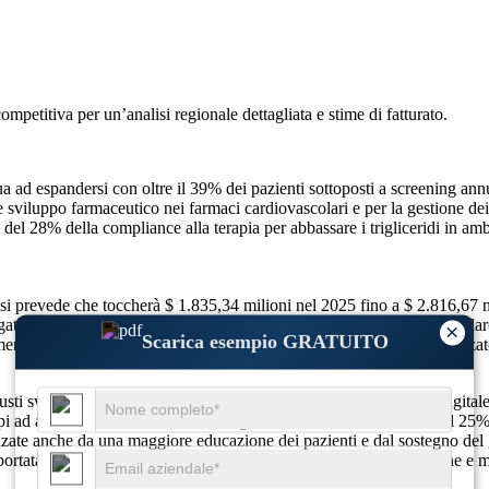
competitiva
per un’analisi regionale dettagliata e stime di fatturato.
nua ad espandersi con oltre il 39% dei pazienti sottoposti a screening ann
 e sviluppo farmaceutico nei farmaci cardiovascolari e per la gestione dei 
l 28% della compliance alla terapia per abbassare i trigliceridi in amb
, si prevede che toccherà $ 1.835,34 milioni nel 2025 fino a $ 2.816,6
gata all’obesità e l’aumento del 33% dei profili di rischio cardiovascola
×
Scarica esempio GRATUITO
ento del 31% nelle prescrizioni di terapie ipolipemizzanti personalizzat
usti sviluppi nell’innovazione dei farmaci, soluzioni di aderenza digitale
i ad alto rischio come i diabetici e gli anziani. C’è un aumento del 25% ne
nzate anche da una maggiore educazione dei pazienti e dal sostegno del 
tata terapeutica, ridurrà il rischio cardiovascolare a lungo termine e migl