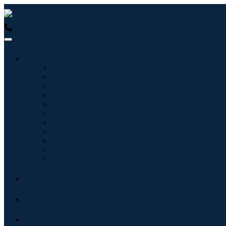
USA : +1 (855) 467-7775 (Numero verde)
UK : +44 8085 02239
Settori
Tecnologie dell'informazione
Assistenza sanitaria
Macchinari e attrezzature
Automotive e trasporti
Cibo e bevande
Energia e potenza
Aerospaziale e difesa
Agricoltura
Prodotti chimici e materiali
Architettura
Beni di consumo
Blog
Chi siamo
Contatti