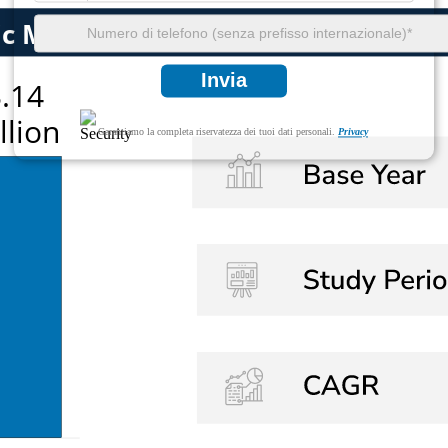
Invia
Garantiamo la completa riservatezza dei tuoi dati personali.
Privacy