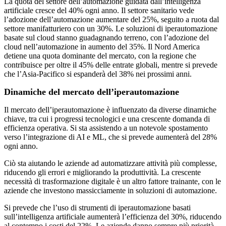
La quota del settore dell’automazione guidata dall’intelligenza
artificiale cresce del 40% ogni anno. Il settore sanitario vede
l’adozione dell’automazione aumentare del 25%, seguito a ruota dal
settore manifatturiero con un 30%. Le soluzioni di iperautomazione
basate sul cloud stanno guadagnando terreno, con l’adozione del
cloud nell’automazione in aumento del 35%. Il Nord America
detiene una quota dominante del mercato, con la regione che
contribuisce per oltre il 45% delle entrate globali, mentre si prevede
che l’Asia-Pacifico si espanderà del 38% nei prossimi anni.
Dinamiche del mercato dell’iperautomazione
Il mercato dell’iperautomazione è influenzato da diverse dinamiche
chiave, tra cui i progressi tecnologici e una crescente domanda di
efficienza operativa. Si sta assistendo a un notevole spostamento
verso l’integrazione di AI e ML, che si prevede aumenterà del 28%
ogni anno.
Ciò sta aiutando le aziende ad automatizzare attività più complesse,
riducendo gli errori e migliorando la produttività. La crescente
necessità di trasformazione digitale è un altro fattore trainante, con le
aziende che investono massicciamente in soluzioni di automazione.
Si prevede che l’uso di strumenti di iperautomazione basati
sull’intelligenza artificiale aumenterà l’efficienza del 30%, riducendo
al contempo i costi del 22%. Le aziende danno sempre più priorità