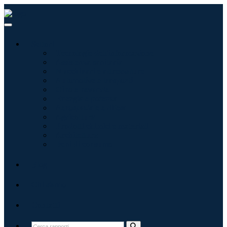
Settori
Tecnologie dell'informazione
Assistenza sanitaria
Macchinari e attrezzature
Automotive e trasporti
Cibo e bevande
Energia e potenza
Aerospaziale e difesa
Agricoltura
Prodotti chimici e materiali
Architettura
Beni di consumo
Blog
Chi siamo
Contatti