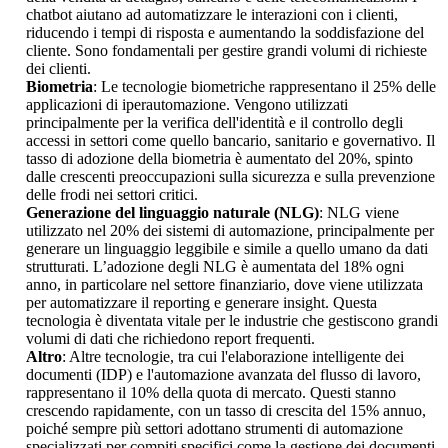
chatbot aiutano ad automatizzare le interazioni con i clienti,
riducendo i tempi di risposta e aumentando la soddisfazione del
cliente. Sono fondamentali per gestire grandi volumi di richieste
dei clienti.
Biometria
: Le tecnologie biometriche rappresentano il 25% delle
applicazioni di iperautomazione. Vengono utilizzati
principalmente per la verifica dell'identità e il controllo degli
accessi in settori come quello bancario, sanitario e governativo. Il
tasso di adozione della biometria è aumentato del 20%, spinto
dalle crescenti preoccupazioni sulla sicurezza e sulla prevenzione
delle frodi nei settori critici.
Generazione del linguaggio naturale (NLG)
: NLG viene
utilizzato nel 20% dei sistemi di automazione, principalmente per
generare un linguaggio leggibile e simile a quello umano da dati
strutturati. L’adozione degli NLG è aumentata del 18% ogni
anno, in particolare nel settore finanziario, dove viene utilizzata
per automatizzare il reporting e generare insight. Questa
tecnologia è diventata vitale per le industrie che gestiscono grandi
volumi di dati che richiedono report frequenti.
Altro
: Altre tecnologie, tra cui l'elaborazione intelligente dei
documenti (IDP) e l'automazione avanzata del flusso di lavoro,
rappresentano il 10% della quota di mercato. Questi stanno
crescendo rapidamente, con un tasso di crescita del 15% annuo,
poiché sempre più settori adottano strumenti di automazione
specializzati per compiti specifici come la gestione dei documenti