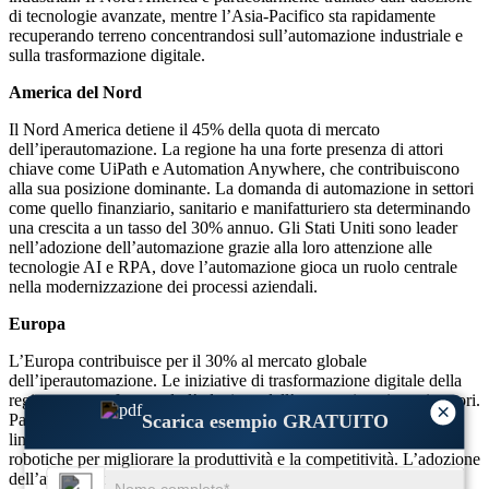
di tecnologie avanzate, mentre l’Asia-Pacifico sta rapidamente
recuperando terreno concentrandosi sull’automazione industriale e
sulla trasformazione digitale.
America del Nord
Il Nord America detiene il 45% della quota di mercato
dell’iperautomazione. La regione ha una forte presenza di attori
chiave come UiPath e Automation Anywhere, che contribuiscono
alla sua posizione dominante. La domanda di automazione in settori
come quello finanziario, sanitario e manifatturiero sta determinando
una crescita a un tasso del 30% annuo. Gli Stati Uniti sono leader
nell’adozione dell’automazione grazie alla loro attenzione alle
tecnologie AI e RPA, dove l’automazione gioca un ruolo centrale
nella modernizzazione dei processi aziendali.
Europa
L’Europa contribuisce per il 30% al mercato globale
dell’iperautomazione. Le iniziative di trasformazione digitale della
regione stanno favorendo l’adozione dell’automazione in vari settori.
×
Scarica esempio GRATUITO
Paesi come Germania, Francia e Regno Unito sono stati in prima
linea nell’investire nell’intelligenza artificiale e nelle tecnologie
robotiche per migliorare la produttività e la competitività. L’adozione
dell’automazione in Europa sta crescendo a un tasso del 22%,