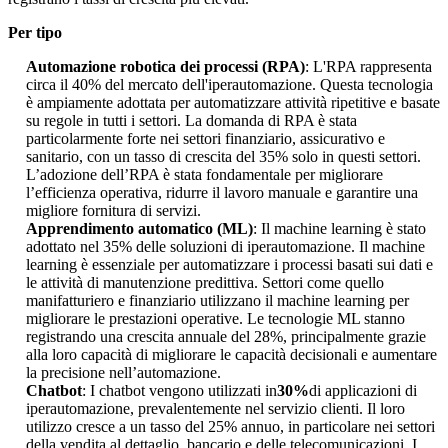
Per tipo
Automazione robotica dei processi (RPA)
: L'RPA rappresenta
circa il 40% del mercato dell'iperautomazione. Questa tecnologia
è ampiamente adottata per automatizzare attività ripetitive e basate
su regole in tutti i settori. La domanda di RPA è stata
particolarmente forte nei settori finanziario, assicurativo e
sanitario, con un tasso di crescita del 35% solo in questi settori.
L’adozione dell’RPA è stata fondamentale per migliorare
l’efficienza operativa, ridurre il lavoro manuale e garantire una
migliore fornitura di servizi.
Apprendimento automatico (ML)
: Il machine learning è stato
adottato nel 35% delle soluzioni di iperautomazione. Il machine
learning è essenziale per automatizzare i processi basati sui dati e
le attività di manutenzione predittiva. Settori come quello
manifatturiero e finanziario utilizzano il machine learning per
migliorare le prestazioni operative. Le tecnologie ML stanno
registrando una crescita annuale del 28%, principalmente grazie
alla loro capacità di migliorare le capacità decisionali e aumentare
la precisione nell’automazione.
Chatbot
: I chatbot vengono utilizzati in
30%
di applicazioni di
iperautomazione, prevalentemente nel servizio clienti. Il loro
utilizzo cresce a un tasso del 25% annuo, in particolare nei settori
della vendita al dettaglio, bancario e delle telecomunicazioni. I