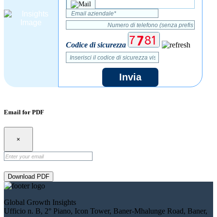
Codice di sicurezza
Invia
Email for PDF
×
Download PDF
Global Growth Insights
Ufficio n. B, 2° Piano, Icon Tower, Baner-Mhalunge Road, Baner,