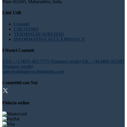
Pune 411045, Maharashtra, India.
Link Utili
Contatti
CHI SIAMO
TERMINI DI SERVIZIO
INFORMATIVA SULLA PRIVACY
I Nostri Contatti
USA : +1 (855) 467-7775 (Numero verde)
UK : +44 8085 022397
(Numero verde)
sales@globalgrowthinsights.com
Connettiti con Noi
Fiducia online