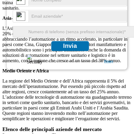
trainata da settori come quello automobilistico, manifatturiero e
sanitario.
Asia-Pacifico
L’Asia-Pacifico sta vivendo la crescita più rapida, rappresentando il
20% della quota di mercato dell’iperautomazione. La regione sta
abbracciando l’automazione a un ritmo accelerato, in particolare in
paesi come Cina, Giappone e India, dove i settori manifatturiero e
Invia
automobilistico sono i principali utilizzatori. Anche la domanda di
soluzioni di automazione nel settore sanitario e logistico è in
aumento, con la regione che cresce ad un tasso del 38% annuo.
Garantiamo la completa riservatezza dei tuoi dati personali.
Privacy
Medio Oriente e Africa
La regione del Medio Oriente e dell’Africa rappresenta il 5% del
mercato dell’iperautomazione. Pur essendo più piccolo rispetto ad
altre regioni, cresce costantemente ad un tasso del 25% annuo.
L’adozione delle tecnologie di automazione sta guadagnando terreno
in settori come quello sanitario, bancario e dei servizi governativi, in
particolare in paesi come gli Emirati Arabi Uniti e l’Arabia Saudita.
Queste regioni stanno investendo molto nell’automazione per
semplificare le operazioni e migliorare l’erogazione dei servizi.
Elenco delle principali aziende del mercato