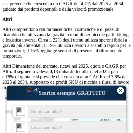
e si prevede che crescerà a un CAGR del 4,7% dal 2025 al 2034,
guidato dai prodotti deperibili e dalla velocità promozionale.
Altri
Altri comprendono reti farmaceutiche, cosmetiche e di pezzi di
ricambio che utilizzano la gravità in moduli per piccole parti, kitting
e logistica inversa. Circa il 22% degli utenti utilizza speroni ibridi a
gravità più alimentati; Il 19% utilizza divisori a scambio rapido per le
promozioni; Il 16% aggiunge sensori di presenza al rifornimento
temporale.
Altri Dimensione del mercato, ricavi nel 2025, quota e CAGR per
Altri. Il segmento valeva 0,13 miliardi di dollari nel 2025, pari
all'8% di quota, e si prevede che crescerà a un CAGR del 3,8% dal
2025 al 2034, supportato da profili SKU di nicchia e flussi di lavoro
di restituzione.
×
Scarica esempio GRATUITO
USD 0.48 Bn
30%
USD 0.32 Bn
20%
USD 0.64 Bn
40%
USD 0.16 Bn
10%