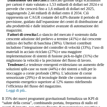
Dimensione del mercato:
Il mercato globale degli scaffalature
per cartoni è stato valutato a 1,53 miliardi di dollari nel 2024 e si
prevede che crescerà fino a 1,6 miliardi di dollari nel 2025,
raggiungendo 2,44 miliardi di dollari entro il 2034. Ciò
rappresenta un CAGR costante del 4,8% durante il periodo di
previsione, guidato dall’espansione dei centri di distribuzione ad
alta produttività e dalle iniziative avanzate di automazione dei
magazzini.
Fattori di crescita:
Lo slancio del mercato è sostenuto dalla
crescente adozione del prelievo a termine (41%) e dal crescente
utilizzo dei buffer di banchina (38%). Ulteriori contributi
includono l’integrazione del controller di velocità (33%), l’uso di
materiali in acciaio riciclato (27%) e una maggiore
implementazione di sistemi di fusione pick-to-light (31%) che
migliorano la velocità e la precisione del flusso di lavoro.
Tendenze:
Le tendenze emergenti evidenziano un aumento delle
soluzioni split-case su ruote (44%) e dei sistemi a rulli per lo
stoccaggio a corsie profonde (38%). L’adozione di corsie
sensorizzate (29%) e di tecnologie ibride che consentono un
risparmio energetico superiore al 12% stanno ridefinendo
l’efficienza del flusso del magazzino.
Leggi di più..
Il 35% dei nuovi programmi gravitazionali formalizza un KPI di
“salute della corsia”, combinando portata, frequenza di stallo ed