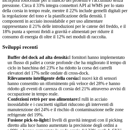
incorpora fotocellule per il rilascio dei proiettili e l'accumulo senza
pressione. Circa il 33% integra connettori API al WMS per lo stato
della corsia in tempo reale, mentre il 22% include gemelli digitali per
la regolazione del tono e la pianificazione della densità. I
componenti in acciaio inossidabile e per uso alimentare
rappresentano il 21% delle introduzioni per le catene del freddo, e il
18% punta a speroni ibridi a gravità e alimentati per ridurre il
consumo di energia di oltre il 12% nei moduli di raccolta.
Sviluppi recenti
Buffer del dock ad alta densità:
I fornitori hanno implementato
un flusso di pallet a corsie profonde che ha migliorato il tempo di
ciclo in banchina del 23% e ha ridotto la corsa dei carrelli
elevatori del 17% nelle ondate di cross-dock.
Rilevamento intelligente della corsia:
I nuovi kit di sensori
hanno consentito un rifornimento più veloce del 28% e hanno
ridotto gli eventi di carenza di corsia del 21% attraverso avvisi di
occupazione in tempo reale.
Confezioni retrò per uso alimentare:
I rulli in acciaio
inossidabile e i cuscinetti sigillati riducono gli interventi di
manutenzione del 24% e il rischio di contaminazione nelle zone
refrigerate del 19%.
Fusione pick-to-light:
I livelli di gravità integrati con il picking
diretto alla luce hanno aumentato la precisione degli ordini a