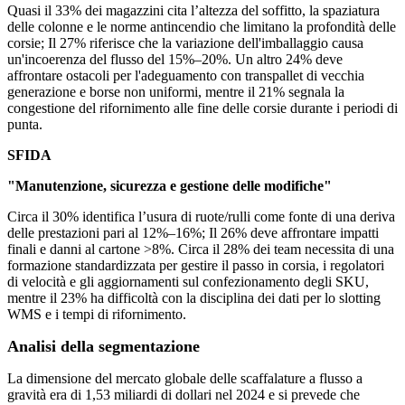
Quasi il 33% dei magazzini cita l’altezza del soffitto, la spaziatura
delle colonne e le norme antincendio che limitano la profondità delle
corsie; Il 27% riferisce che la variazione dell'imballaggio causa
un'incoerenza del flusso del 15%–20%. Un altro 24% deve
affrontare ostacoli per l'adeguamento con transpallet di vecchia
generazione e borse non uniformi, mentre il 21% segnala la
congestione del rifornimento alle fine delle corsie durante i periodi di
punta.
SFIDA
"Manutenzione, sicurezza e gestione delle modifiche"
Circa il 30% identifica l’usura di ruote/rulli come fonte di una deriva
delle prestazioni pari al 12%–16%; Il 26% deve affrontare impatti
finali e danni al cartone >8%. Circa il 28% dei team necessita di una
formazione standardizzata per gestire il passo in corsia, i regolatori
di velocità e gli aggiornamenti sul confezionamento degli SKU,
mentre il 23% ha difficoltà con la disciplina dei dati per lo slotting
WMS e i tempi di rifornimento.
Analisi della segmentazione
La dimensione del mercato globale delle scaffalature a flusso a
gravità era di 1,53 miliardi di dollari nel 2024 e si prevede che