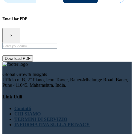
Email for PDF
×
Download PDF
Global Growth Insights
Ufficio n. B, 2° Piano, Icon Tower, Baner-Mhalunge Road, Baner,
Pune 411045, Maharashtra, India.
Link Utili
Contatti
CHI SIAMO
TERMINI DI SERVIZIO
INFORMATIVA SULLA PRIVACY