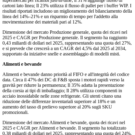
supermercati per ricambi just-in-time; il 31% aggiunge flusso di
cartoni lato linea; Il 23% utilizza il flusso di pallet per i buffer WIP. I
risultati riportati includono un miglioramento del bilanciamento della
linea del 14%–21% e un risparmio di tempo per l'addetto alla
movimentazione dei materiali pari al 12%.
Dimensione del mercato Produzione generale, quota dei ricavi nel
2025 e CAGR per Produzione generale. Il segmento ha raggiunto
0,43 miliardi di dollari nel 2025, rappresentando una quota del 27%,
e si prevede che crescerà a un CAGR del 4,5% dal 2025 al 2034,
supportato da iniziative snelle e assemblaggio di modelli misti.
Alimenti e bevande
Alimenti e bevande danno priorità al FIFO e all'integrità del codice
data. Circa il 47% dei DC di F&B sposta i motori rapidi verso la
gravità per ridurre la permanenza; Il 35% adatta la presentazione
della corsia ai tipi di imballaggio; Il 28% utilizza componenti in
acciaio inossidabile nelle zone refrigerate. Gli utenti citano una
riduzione delle differenze inventariali superiore al 18% e un
aumento del tasso di prelievo superiore al 20% sugli SKU
promozionali.
Dimensione del mercato Alimenti e bevande, quota dei ricavi nel
2025 e CAGR per Alimenti e bevande. Il segmento ha totalizzato
0,38 miliardi di dollari nel 2025, rappresentando una quota del 24%,