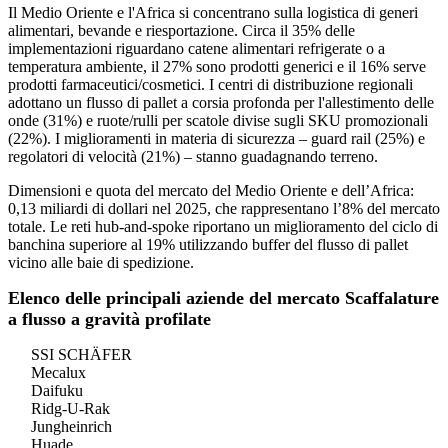
Il Medio Oriente e l'Africa si concentrano sulla logistica di generi
alimentari, bevande e riesportazione. Circa il 35% delle
implementazioni riguardano catene alimentari refrigerate o a
temperatura ambiente, il 27% sono prodotti generici e il 16% serve
prodotti farmaceutici/cosmetici. I centri di distribuzione regionali
adottano un flusso di pallet a corsia profonda per l'allestimento delle
onde (31%) e ruote/rulli per scatole divise sugli SKU promozionali
(22%). I miglioramenti in materia di sicurezza – guard rail (25%) e
regolatori di velocità (21%) – stanno guadagnando terreno.
Dimensioni e quota del mercato del Medio Oriente e dell’Africa:
0,13 miliardi di dollari nel 2025, che rappresentano l’8% del mercato
totale. Le reti hub-and-spoke riportano un miglioramento del ciclo di
banchina superiore al 19% utilizzando buffer del flusso di pallet
vicino alle baie di spedizione.
Elenco delle principali aziende del mercato Scaffalature
a flusso a gravità profilate
SSI SCHÄFER
Mecalux
Daifuku
Ridg-U-Rak
Jungheinrich
Huade