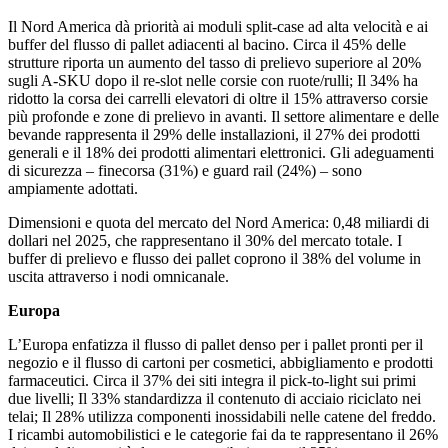
Il Nord America dà priorità ai moduli split-case ad alta velocità e ai
buffer del flusso di pallet adiacenti al bacino. Circa il 45% delle
strutture riporta un aumento del tasso di prelievo superiore al 20%
sugli A-SKU dopo il re-slot nelle corsie con ruote/rulli; Il 34% ha
ridotto la corsa dei carrelli elevatori di oltre il 15% attraverso corsie
più profonde e zone di prelievo in avanti. Il settore alimentare e delle
bevande rappresenta il 29% delle installazioni, il 27% dei prodotti
generali e il 18% dei prodotti alimentari elettronici. Gli adeguamenti
di sicurezza – finecorsa (31%) e guard rail (24%) – sono
ampiamente adottati.
Dimensioni e quota del mercato del Nord America: 0,48 miliardi di
dollari nel 2025, che rappresentano il 30% del mercato totale. I
buffer di prelievo e flusso dei pallet coprono il 38% del volume in
uscita attraverso i nodi omnicanale.
Europa
L’Europa enfatizza il flusso di pallet denso per i pallet pronti per il
negozio e il flusso di cartoni per cosmetici, abbigliamento e prodotti
farmaceutici. Circa il 37% dei siti integra il pick-to-light sui primi
due livelli; Il 33% standardizza il contenuto di acciaio riciclato nei
telai; Il 28% utilizza componenti inossidabili nelle catene del freddo.
I ricambi automobilistici e le categorie fai da te rappresentano il 26%