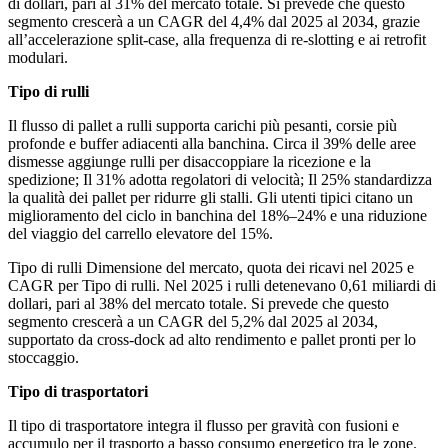
di dollari, pari al 31% del mercato totale. Si prevede che questo
segmento crescerà a un CAGR del 4,4% dal 2025 al 2034, grazie
all’accelerazione split-case, alla frequenza di re-slotting e ai retrofit
modulari.
Tipo di rulli
Il flusso di pallet a rulli supporta carichi più pesanti, corsie più
profonde e buffer adiacenti alla banchina. Circa il 39% delle aree
dismesse aggiunge rulli per disaccoppiare la ricezione e la
spedizione; Il 31% adotta regolatori di velocità; Il 25% standardizza
la qualità dei pallet per ridurre gli stalli. Gli utenti tipici citano un
miglioramento del ciclo in banchina del 18%–24% e una riduzione
del viaggio del carrello elevatore del 15%.
Tipo di rulli Dimensione del mercato, quota dei ricavi nel 2025 e
CAGR per Tipo di rulli. Nel 2025 i rulli detenevano 0,61 miliardi di
dollari, pari al 38% del mercato totale. Si prevede che questo
segmento crescerà a un CAGR del 5,2% dal 2025 al 2034,
supportato da cross-dock ad alto rendimento e pallet pronti per lo
stoccaggio.
Tipo di trasportatori
Il tipo di trasportatore integra il flusso per gravità con fusioni e
accumulo per il trasporto a basso consumo energetico tra le zone.