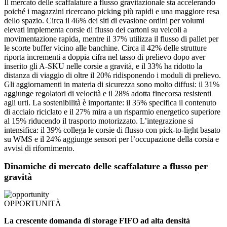
Il mercato delle scaffalature a flusso gravitazionale sta accelerando
poiché i magazzini ricercano picking più rapidi e una maggiore resa
dello spazio. Circa il 46% dei siti di evasione ordini per volumi
elevati implementa corsie di flusso dei cartoni su veicoli a
movimentazione rapida, mentre il 37% utilizza il flusso di pallet per
le scorte buffer vicino alle banchine. Circa il 42% delle strutture
riporta incrementi a doppia cifra nel tasso di prelievo dopo aver
inserito gli A-SKU nelle corsie a gravità, e il 33% ha ridotto la
distanza di viaggio di oltre il 20% ridisponendo i moduli di prelievo.
Gli aggiornamenti in materia di sicurezza sono molto diffusi: il 31%
aggiunge regolatori di velocità e il 28% adotta finecorsa resistenti
agli urti. La sostenibilità è importante: il 35% specifica il contenuto
di acciaio riciclato e il 27% mira a un risparmio energetico superiore
al 15% riducendo il trasporto motorizzato. L’integrazione si
intensifica: il 39% collega le corsie di flusso con pick-to-light basato
su WMS e il 24% aggiunge sensori per l’occupazione della corsia e
avvisi di rifornimento.
Dinamiche di mercato delle scaffalature a flusso per
gravità
OPPORTUNITÀ
La crescente domanda di storage FIFO ad alta densità