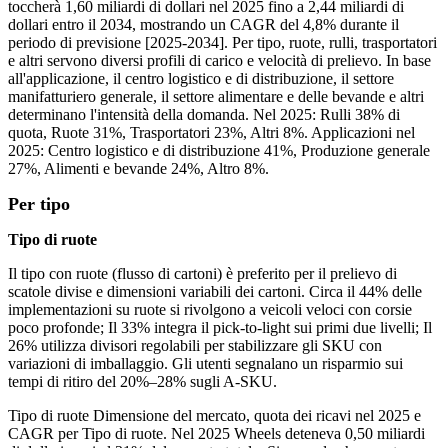
toccherà 1,60 miliardi di dollari nel 2025 fino a 2,44 miliardi di
dollari entro il 2034, mostrando un CAGR del 4,8% durante il
periodo di previsione [2025-2034]. Per tipo, ruote, rulli, trasportatori
e altri servono diversi profili di carico e velocità di prelievo. In base
all'applicazione, il centro logistico e di distribuzione, il settore
manifatturiero generale, il settore alimentare e delle bevande e altri
determinano l'intensità della domanda. Nel 2025: Rulli 38% di
quota, Ruote 31%, Trasportatori 23%, Altri 8%. Applicazioni nel
2025: Centro logistico e di distribuzione 41%, Produzione generale
27%, Alimenti e bevande 24%, Altro 8%.
Per tipo
Tipo di ruote
Il tipo con ruote (flusso di cartoni) è preferito per il prelievo di
scatole divise e dimensioni variabili dei cartoni. Circa il 44% delle
implementazioni su ruote si rivolgono a veicoli veloci con corsie
poco profonde; Il 33% integra il pick-to-light sui primi due livelli; Il
26% utilizza divisori regolabili per stabilizzare gli SKU con
variazioni di imballaggio. Gli utenti segnalano un risparmio sui
tempi di ritiro del 20%–28% sugli A-SKU.
Tipo di ruote Dimensione del mercato, quota dei ricavi nel 2025 e
CAGR per Tipo di ruote. Nel 2025 Wheels deteneva 0,50 miliardi