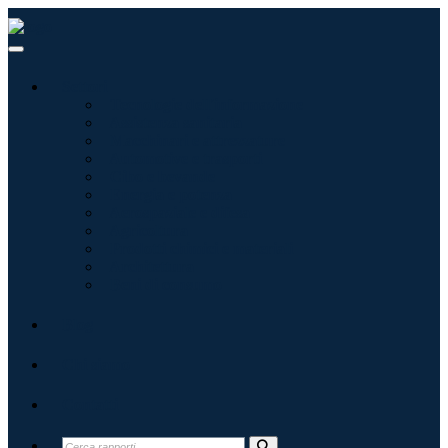
Settori
Tecnologie dell'informazione
Assistenza sanitaria
Macchinari e attrezzature
Automotive e trasporti
Cibo e bevande
Energia e potenza
Aerospaziale e difesa
Agricoltura
Prodotti chimici e materiali
Architettura
Beni di consumo
Blog
Chi siamo
Contatti