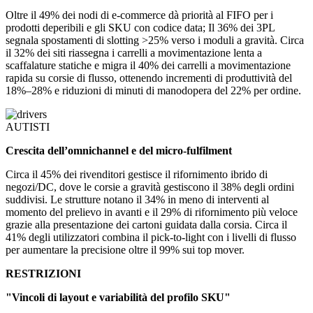
Oltre il 49% dei nodi di e-commerce dà priorità al FIFO per i
prodotti deperibili e gli SKU con codice data; Il 36% dei 3PL
segnala spostamenti di slotting >25% verso i moduli a gravità. Circa
il 32% dei siti riassegna i carrelli a movimentazione lenta a
scaffalature statiche e migra il 40% dei carrelli a movimentazione
rapida su corsie di flusso, ottenendo incrementi di produttività del
18%–28% e riduzioni di minuti di manodopera del 22% per ordine.
AUTISTI
Crescita dell’omnichannel e del micro-fulfilment
Circa il 45% dei rivenditori gestisce il rifornimento ibrido di
negozi/DC, dove le corsie a gravità gestiscono il 38% degli ordini
suddivisi. Le strutture notano il 34% in meno di interventi al
momento del prelievo in avanti e il 29% di rifornimento più veloce
grazie alla presentazione dei cartoni guidata dalla corsia. Circa il
41% degli utilizzatori combina il pick-to-light con i livelli di flusso
per aumentare la precisione oltre il 99% sui top mover.
RESTRIZIONI
"Vincoli di layout e variabilità del profilo SKU"