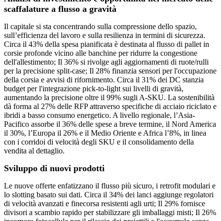
scaffalature a flusso a gravità
Il capitale si sta concentrando sulla compressione dello spazio,
sull’efficienza del lavoro e sulla resilienza in termini di sicurezza.
Circa il 43% della spesa pianificata è destinata al flusso di pallet in
corsie profonde vicino alle banchine per ridurre la congestione
dell'allestimento; Il 36% si rivolge agli aggiornamenti di ruote/rulli
per la precisione split-case; Il 28% finanzia sensori per l'occupazione
della corsia e avvisi di rifornimento. Circa il 31% dei DC stanzia
budget per l'integrazione pick-to-light sui livelli di gravità,
aumentando la precisione oltre il 99% sugli A-SKU. La sostenibilità
dà forma al 27% delle RFP attraverso specifiche di acciaio riciclato e
ibridi a basso consumo energetico. A livello regionale, l’Asia-
Pacifico assorbe il 36% delle spese a breve termine, il Nord America
il 30%, l’Europa il 26% e il Medio Oriente e Africa l’8%, in linea
con i corridoi di velocità degli SKU e il consolidamento della
vendita al dettaglio.
Sviluppo di nuovi prodotti
Le nuove offerte enfatizzano il flusso più sicuro, i retrofit modulari e
lo slotting basato sui dati. Circa il 34% dei lanci aggiunge regolatori
di velocità avanzati e finecorsa resistenti agli urti; Il 29% fornisce
divisori a scambio rapido per stabilizzare gli imballaggi misti; Il 26%