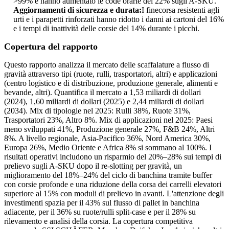
>99% e hanno aumentato le code orarie del 22% sugli A-SKU.
Aggiornamenti di sicurezza e durata:
I finecorsa resistenti agli
urti e i parapetti rinforzati hanno ridotto i danni ai cartoni del 16%
e i tempi di inattività delle corsie del 14% durante i picchi.
Copertura del rapporto
Questo rapporto analizza il mercato delle scaffalature a flusso di
gravità attraverso tipi (ruote, rulli, trasportatori, altri) e applicazioni
(centro logistico e di distribuzione, produzione generale, alimenti e
bevande, altri). Quantifica il mercato a 1,53 miliardi di dollari
(2024), 1,60 miliardi di dollari (2025) e 2,44 miliardi di dollari
(2034). Mix di tipologie nel 2025: Rulli 38%, Ruote 31%,
Trasportatori 23%, Altro 8%. Mix di applicazioni nel 2025: Paesi
meno sviluppati 41%, Produzione generale 27%, F&B 24%, Altri
8%. A livello regionale, Asia-Pacifico 36%, Nord America 30%,
Europa 26%, Medio Oriente e Africa 8% si sommano al 100%. I
risultati operativi includono un risparmio del 20%–28% sui tempi di
prelievo sugli A-SKU dopo il re-slotting per gravità, un
miglioramento del 18%–24% del ciclo di banchina tramite buffer
con corsie profonde e una riduzione della corsa dei carrelli elevatori
superiore al 15% con moduli di prelievo in avanti. L'attenzione degli
investimenti spazia per il 43% sul flusso di pallet in banchina
adiacente, per il 36% su ruote/rulli split-case e per il 28% su
rilevamento e analisi della corsia. La copertura competitiva