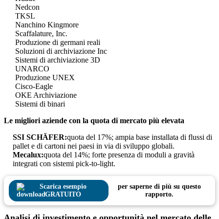
Nedcon
TKSL
Nanchino Kingmore
Scaffalature, Inc.
Produzione di germani reali
Soluzioni di archiviazione Inc
Sistemi di archiviazione 3D
UNARCO
Produzione UNEX
Cisco-Eagle
OKE Archiviazione
Sistemi di binari
Le migliori aziende con la quota di mercato più elevata
SSI SCHÄFER:
quota del 17%; ampia base installata di flussi di
pallet e di cartoni nei paesi in via di sviluppo globali.
Mecalux:
quota del 14%; forte presenza di moduli a gravità
integrati con sistemi pick-to-light.
Scarica esempio
per saperne di più su questo
GRATUITO
rapporto.
Analisi di investimento e opportunità nel mercato delle