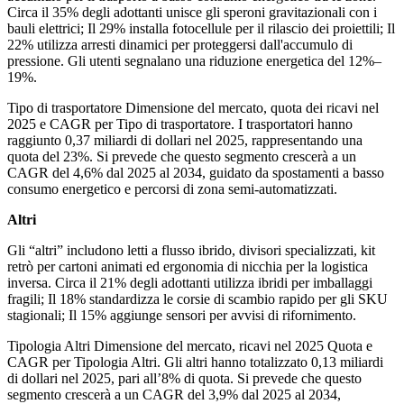
Circa il 35% degli adottanti unisce gli speroni gravitazionali con i
bauli elettrici; Il 29% installa fotocellule per il rilascio dei proiettili; Il
22% utilizza arresti dinamici per proteggersi dall'accumulo di
pressione. Gli utenti segnalano una riduzione energetica del 12%–
19%.
Tipo di trasportatore Dimensione del mercato, quota dei ricavi nel
2025 e CAGR per Tipo di trasportatore. I trasportatori hanno
raggiunto 0,37 miliardi di dollari nel 2025, rappresentando una
quota del 23%. Si prevede che questo segmento crescerà a un
CAGR del 4,6% dal 2025 al 2034, guidato da spostamenti a basso
consumo energetico e percorsi di zona semi-automatizzati.
Altri
Gli “altri” includono letti a flusso ibrido, divisori specializzati, kit
retrò per cartoni animati ed ergonomia di nicchia per la logistica
inversa. Circa il 21% degli adottanti utilizza ibridi per imballaggi
fragili; Il 18% standardizza le corsie di scambio rapido per gli SKU
stagionali; Il 15% aggiunge sensori per avvisi di rifornimento.
Tipologia Altri Dimensione del mercato, ricavi nel 2025 Quota e
CAGR per Tipologia Altri. Gli altri hanno totalizzato 0,13 miliardi
di dollari nel 2025, pari all’8% di quota. Si prevede che questo
segmento crescerà a un CAGR del 3,9% dal 2025 al 2034,