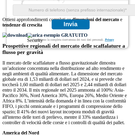
Ottieni approfondimenti completi su
dimensioni del mercato
e
Invia
tendenze di crescita
Scarica esempio GRATUITO
Garantiamo la completa riservatezza dei tuoi dati personali.
Privacy
Prospettive regionali del mercato delle scaffalature a
flusso per gravità
Il mercato delle scaffalature a flusso gravitazionale dimostra
un’adozione concentrata nella distribuzione ad alto rendimento e
negli ambienti di qualità alimentare. La dimensione del mercato
globale era di 1,53 miliardi di dollari nel 2024, e si prevede che
toccherà 1,60 miliardi di dollari nel 2025 e 2,44 miliardi di dollari
entro il 2034. Il mix regionale nel 2025 ammonta al 100%: Asia-
Pacifico 36%, Nord America 30%, Europa 26%, Medio Oriente e
Africa 8%. L’intensità della domanda è in linea con la conformità
FIFO, i picchi omnicanale e i programmi di compressione dello
spazio; Il 41% dei nuovi layout incorpora moduli di gravità
all'interno delle torri di prelievo, mentre il 33% standardizza i
controller di velocità delle corsie e i controlli di qualità dei pallet.
America del Nord