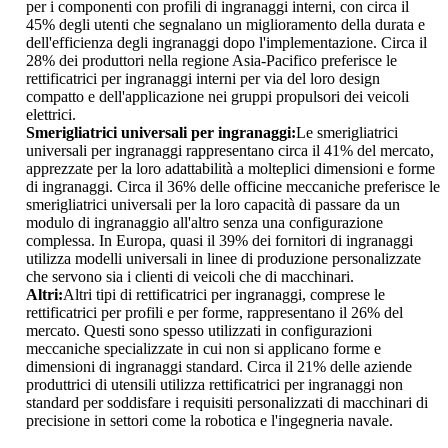
per i componenti con profili di ingranaggi interni, con circa il
45% degli utenti che segnalano un miglioramento della durata e
dell'efficienza degli ingranaggi dopo l'implementazione. Circa il
28% dei produttori nella regione Asia-Pacifico preferisce le
rettificatrici per ingranaggi interni per via del loro design
compatto e dell'applicazione nei gruppi propulsori dei veicoli
elettrici.
Smerigliatrici universali per ingranaggi:
Le smerigliatrici
universali per ingranaggi rappresentano circa il 41% del mercato,
apprezzate per la loro adattabilità a molteplici dimensioni e forme
di ingranaggi. Circa il 36% delle officine meccaniche preferisce le
smerigliatrici universali per la loro capacità di passare da un
modulo di ingranaggio all'altro senza una configurazione
complessa. In Europa, quasi il 39% dei fornitori di ingranaggi
utilizza modelli universali in linee di produzione personalizzate
che servono sia i clienti di veicoli che di macchinari.
Altri:
Altri tipi di rettificatrici per ingranaggi, comprese le
rettificatrici per profili e per forme, rappresentano il 26% del
mercato. Questi sono spesso utilizzati in configurazioni
meccaniche specializzate in cui non si applicano forme e
dimensioni di ingranaggi standard. Circa il 21% delle aziende
produttrici di utensili utilizza rettificatrici per ingranaggi non
standard per soddisfare i requisiti personalizzati di macchinari di
precisione in settori come la robotica e l'ingegneria navale.