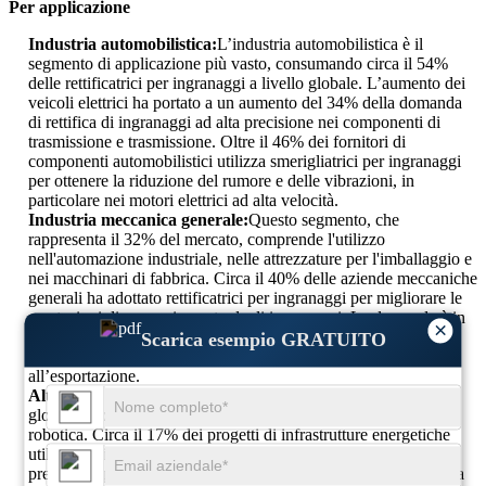
Per applicazione
Industria automobilistica:
L’industria automobilistica è il
segmento di applicazione più vasto, consumando circa il 54%
delle rettificatrici per ingranaggi a livello globale. L’aumento dei
veicoli elettrici ha portato a un aumento del 34% della domanda
di rettifica di ingranaggi ad alta precisione nei componenti di
trasmissione e trasmissione. Oltre il 46% dei fornitori di
componenti automobilistici utilizza smerigliatrici per ingranaggi
per ottenere la riduzione del rumore e delle vibrazioni, in
particolare nei motori elettrici ad alta velocità.
Industria meccanica generale:
Questo segmento, che
rappresenta il 32% del mercato, comprende l'utilizzo
nell'automazione industriale, nelle attrezzature per l'imballaggio e
nei macchinari di fabbrica. Circa il 40% delle aziende meccaniche
generali ha adottato rettificatrici per ingranaggi per migliorare le
prestazioni di accoppiamento degli ingranaggi. La domanda è in
×
crescita in Europa, dove circa il 29% delle fabbriche utilizza
Scarica esempio GRATUITO
rettificatrici per componenti di macchinari destinati
all’esportazione.
Altri:
Altre applicazioni costituiscono il 14% della domanda
globale e comprendono settori come l’energia, il mare e la
robotica. Circa il 17% dei progetti di infrastrutture energetiche
utilizza rettificatrici specializzate per preparare ingranaggi di
precisione per turbine eoliche e generatori idroelettrici. Anche la