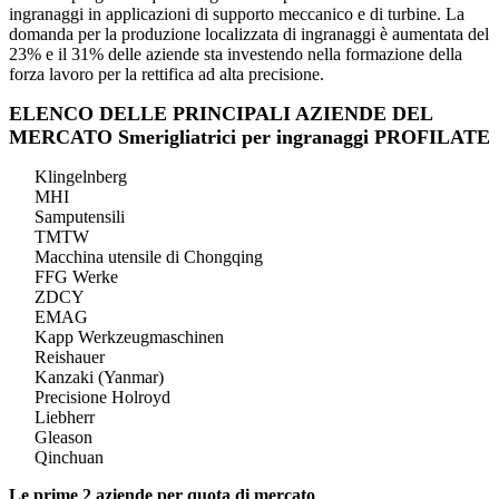
ingranaggi in applicazioni di supporto meccanico e di turbine. La
domanda per la produzione localizzata di ingranaggi è aumentata del
23% e il 31% delle aziende sta investendo nella formazione della
forza lavoro per la rettifica ad alta precisione.
ELENCO DELLE PRINCIPALI AZIENDE DEL
MERCATO Smerigliatrici per ingranaggi PROFILATE
Klingelnberg
MHI
Samputensili
TMTW
Macchina utensile di Chongqing
FFG Werke
ZDCY
EMAG
Kapp Werkzeugmaschinen
Reishauer
Kanzaki (Yanmar)
Precisione Holroyd
Liebherr
Gleason
Qinchuan
Le prime 2 aziende per quota di mercato