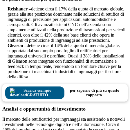
Reishauer –
detiene circa il 17% della quota di mercato globale,
grazie alla sua posizione dominante nelle soluzioni di rettifica di
ingranaggi di precisione per applicazioni automobilistiche e
aerospaziali. Gli avanzati sistemi CNC dell’azienda sono
ampiamente utilizzati nella produzione di trasmissioni per veicoli
elettrici, con oltre il 42% della sua base clienti che opera in
ambienti di produzione di ingranaggi ad alte prestazioni.
Gleason –
detiene circa il 14% della quota di mercato globale,
supportata dal suo ampio portafoglio di rettificatrici per
ingranaggi universali e profilate. Quasi il 38% delle installazioni
di Gleason sono integrate con funzionalità di automazione e
feedback in tempo reale, rendendolo un fornitore chiave per la
produzione di macchinari industriali e ingranaggi per il settore
della difesa.
Scarica esempio
per saperne di più su questo
GRATUITO
rapporto.
Analisi e opportunità di investimento
Il mercato delle rettificatrici per ingranaggi sta assistendo a notevoli
investimenti nelle tecnologie digitali e nell’automazione. Circa il
46% dei produttori su larga scala ha aumentato le spese in conto