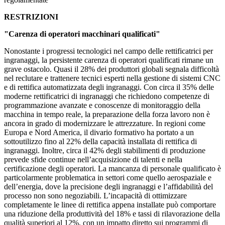
RESTRIZIONI
"Carenza di operatori macchinari qualificati"
Nonostante i progressi tecnologici nel campo delle rettificatrici per
ingranaggi, la persistente carenza di operatori qualificati rimane un
grave ostacolo. Quasi il 28% dei produttori globali segnala difficoltà
nel reclutare e trattenere tecnici esperti nella gestione di sistemi CNC
e di rettifica automatizzata degli ingranaggi. Con circa il 35% delle
moderne rettificatrici di ingranaggi che richiedono competenze di
programmazione avanzate e conoscenze di monitoraggio della
macchina in tempo reale, la preparazione della forza lavoro non è
ancora in grado di modernizzare le attrezzature. In regioni come
Europa e Nord America, il divario formativo ha portato a un
sottoutilizzo fino al 22% della capacità installata di rettifica di
ingranaggi. Inoltre, circa il 42% degli stabilimenti di produzione
prevede sfide continue nell’acquisizione di talenti e nella
certificazione degli operatori. La mancanza di personale qualificato è
particolarmente problematica in settori come quello aerospaziale e
dell’energia, dove la precisione degli ingranaggi e l’affidabilità del
processo non sono negoziabili. L’incapacità di ottimizzare
completamente le linee di rettifica appena installate può comportare
una riduzione della produttività del 18% e tassi di rilavorazione della
qualità superiori al 12%, con un impatto diretto sui programmi di