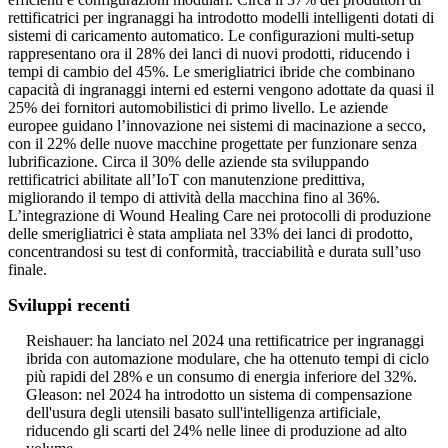
rettificatrici per ingranaggi ha introdotto modelli intelligenti dotati di
sistemi di caricamento automatico. Le configurazioni multi-setup
rappresentano ora il 28% dei lanci di nuovi prodotti, riducendo i
tempi di cambio del 45%. Le smerigliatrici ibride che combinano
capacità di ingranaggi interni ed esterni vengono adottate da quasi il
25% dei fornitori automobilistici di primo livello. Le aziende
europee guidano l’innovazione nei sistemi di macinazione a secco,
con il 22% delle nuove macchine progettate per funzionare senza
lubrificazione. Circa il 30% delle aziende sta sviluppando
rettificatrici abilitate all’IoT con manutenzione predittiva,
migliorando il tempo di attività della macchina fino al 36%.
L’integrazione di Wound Healing Care nei protocolli di produzione
delle smerigliatrici è stata ampliata nel 33% dei lanci di prodotto,
concentrandosi su test di conformità, tracciabilità e durata sull’uso
finale.
Sviluppi recenti
Reishauer: ha lanciato nel 2024 una rettificatrice per ingranaggi
ibrida con automazione modulare, che ha ottenuto tempi di ciclo
più rapidi del 28% e un consumo di energia inferiore del 32%.
Gleason: nel 2024 ha introdotto un sistema di compensazione
dell'usura degli utensili basato sull'intelligenza artificiale,
riducendo gli scarti del 24% nelle linee di produzione ad alto