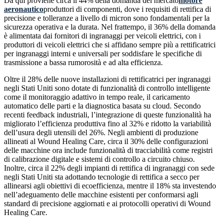
Da qui proviene circa il 44% della domanda del mercato
motore
aeronautico
produttori di componenti, dove i requisiti di rettifica di
precisione e tolleranze a livello di micron sono fondamentali per la
sicurezza operativa e la durata. Nel frattempo, il 36% della domanda
è alimentata dai fornitori di ingranaggi per veicoli elettrici, con i
produttori di veicoli elettrici che si affidano sempre più a rettificatrici
per ingranaggi interni e universali per soddisfare le specifiche di
trasmissione a bassa rumorosità e ad alta efficienza.
Oltre il 28% delle nuove installazioni di rettificatrici per ingranaggi
negli Stati Uniti sono dotate di funzionalità di controllo intelligente
come il monitoraggio adattivo in tempo reale, il caricamento
automatico delle parti e la diagnostica basata su cloud. Secondo
recenti feedback industriali, l’integrazione di queste funzionalità ha
migliorato l’efficienza produttiva fino al 32% e ridotto la variabilità
dell’usura degli utensili del 26%. Negli ambienti di produzione
allineati al Wound Healing Care, circa il 30% delle configurazioni
delle macchine ora include funzionalità di tracciabilità come registri
di calibrazione digitale e sistemi di controllo a circuito chiuso.
Inoltre, circa il 22% degli impianti di rettifica di ingranaggi con sede
negli Stati Uniti sta adottando tecnologie di rettifica a secco per
allinearsi agli obiettivi di ecoefficienza, mentre il 18% sta investendo
nell’adeguamento delle macchine esistenti per conformarsi agli
standard di precisione aggiornati e ai protocolli operativi di Wound
Healing Care.