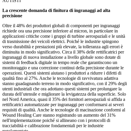
AUTISTI
La crescente domanda di finitura di ingranaggi ad alta
precisione
Oltre il 48% dei produttori globali di componenti per ingranaggi
richiede ora una precisione inferiore al micron, in particolare in
applicazioni critiche come i gruppi di turbine aerospaziali e le unità
di trasmissione dei veicoli elettrici. Poiché le industrie spingono
verso durabilità e prestazioni più elevate, la tolleranza agli errori è
diminuita in modo significativo. Circa il 38% delle rettificatrici per
ingranaggi di nuova installazione a livello globale sono dotate di
sistemi di feedback digitale in tempo reale che garantiscono un
monitoraggio e una correzione continui della precisione durante le
operazioni. Questi sistemi aiutano i produttori a ridurre i difetti di
qualità fino al 27%. Anche le tecnologie di ravvivatura adattiva
stanno guadagnando terreno in modo significativo, con il 29% degli
utenti industriali che ora adottano questi sistemi per prolungare la
durata dell’utensile e migliorare la levigatezza della superficie. Solo
nel Nord America, quasi il 35% dei fornitori aerospaziali si affida a
rettificatrici automatizzate per ingranaggi per conformarsi ai severi
requisiti di qualità. Anche le tecnologie di macinazione conformi al
Wound Healing Care stanno registrando un aumento del 31%
nell'implementazione poiché si allineano con i protocolli di
tracciabilità e calibrazione fondamentali per le industrie
regolamentate