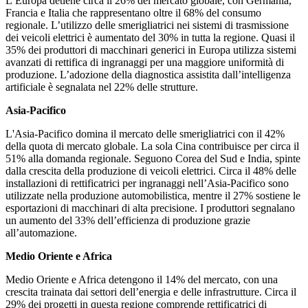
L’Europa detiene circa il 26% del mercato globale, con Germania,
Francia e Italia che rappresentano oltre il 68% del consumo
regionale. L’utilizzo delle smerigliatrici nei sistemi di trasmissione
dei veicoli elettrici è aumentato del 30% in tutta la regione. Quasi il
35% dei produttori di macchinari generici in Europa utilizza sistemi
avanzati di rettifica di ingranaggi per una maggiore uniformità di
produzione. L’adozione della diagnostica assistita dall’intelligenza
artificiale è segnalata nel 22% delle strutture.
Asia-Pacifico
L'Asia-Pacifico domina il mercato delle smerigliatrici con il 42%
della quota di mercato globale. La sola Cina contribuisce per circa il
51% alla domanda regionale. Seguono Corea del Sud e India, spinte
dalla crescita della produzione di veicoli elettrici. Circa il 48% delle
installazioni di rettificatrici per ingranaggi nell’Asia-Pacifico sono
utilizzate nella produzione automobilistica, mentre il 27% sostiene le
esportazioni di macchinari di alta precisione. I produttori segnalano
un aumento del 33% dell’efficienza di produzione grazie
all’automazione.
Medio Oriente e Africa
Medio Oriente e Africa detengono il 14% del mercato, con una
crescita trainata dai settori dell’energia e delle infrastrutture. Circa il
29% dei progetti in questa regione comprende rettificatrici di