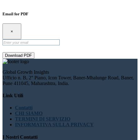
Email for PDF
×
Download PDF
Global Growth Insights
Ufficio n. B, 2° Piano, Icon Tower, Baner-Mhalunge Road, Baner,
Pune 411045, Maharashtra, India.
Link Utili
Contatti
CHI SIAMO
TERMINI DI SERVIZIO
INFORMATIVA SULLA PRIVACY
I Nostri Contatti