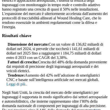
elettrici e applicazioni aerospaziali, i sistemi di rettifica degli
ingranaggi con monitoraggio in tempo reale e controllo adattivo
hanno registrato una crescita di quasi il 50% nelle installazioni.
L'espansione del mercato è ulteriormente accelerata dall'aumento dei
protocolli di tracciabilità allineati al Wound Healing Care, che lo
rendono essenziale in ambienti regolamentati come la difesa e
l'energia.
Risultati chiave
Dimensione del mercato:
Con un valore di 136,82 miliardi di
dollari nel 2024, si prevede che toccherà i 141,61 miliardi di
dollari nel 2025 fino a raggiungere i 184,75 miliardi di dollari
entro il 2033 con un CAGR del 3,38%.
Fattori di crescita:
Crescita del 48% della domanda proveniente
dai requisiti di precisione degli ingranaggi aerospaziali e dei
veicoli elettrici.
Tendenze:
Aumento del 42% nell’adozione di smerigliatrici
CNC e basate sull’intelligenza artificiale nei mercati globali.
Leggi di più..
Negli Stati Uniti, la crescita del mercato delle smerigliatrici per
ingranaggi è supportata in modo significativo dai settori aerospaziale
e automobilistico, che insieme rappresentano oltre l’80% della
domanda nazionale di componenti per ingranaggi di alta precisione.