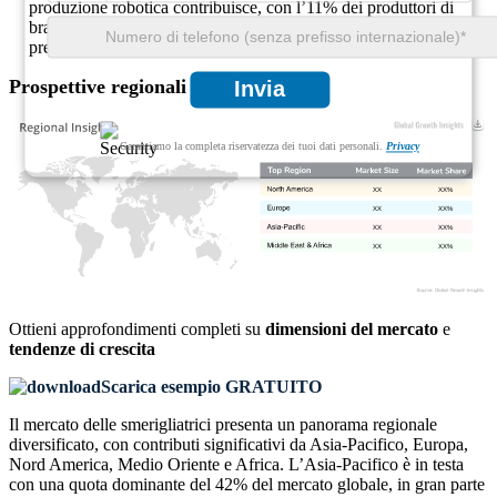
produzione robotica contribuisce, con l’11% dei produttori di
bracci robotici che integrano rettificatrici per ingranaggi di
precisione nelle proprie linee di produzione.
Prospettive regionali
Invia
Garantiamo la completa riservatezza dei tuoi dati personali.
Privacy
XX
XX%
XX
XX%
XX
XX%
XX
XX%
Ottieni approfondimenti completi su
dimensioni del mercato
e
tendenze di crescita
Scarica esempio GRATUITO
Il mercato delle smerigliatrici presenta un panorama regionale
diversificato, con contributi significativi da Asia-Pacifico, Europa,
Nord America, Medio Oriente e Africa. L’Asia-Pacifico è in testa
con una quota dominante del 42% del mercato globale, in gran parte