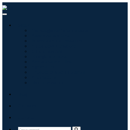
Settori
Tecnologie dell'informazione
Assistenza sanitaria
Macchinari e attrezzature
Automotive e trasporti
Cibo e bevande
Energia e potenza
Aerospaziale e difesa
Agricoltura
Prodotti chimici e materiali
Architettura
Beni di consumo
Blog
Chi siamo
Contatti