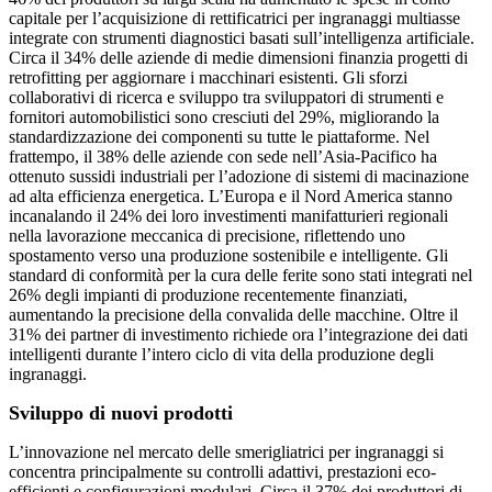
capitale per l’acquisizione di rettificatrici per ingranaggi multiasse
integrate con strumenti diagnostici basati sull’intelligenza artificiale.
Circa il 34% delle aziende di medie dimensioni finanzia progetti di
retrofitting per aggiornare i macchinari esistenti. Gli sforzi
collaborativi di ricerca e sviluppo tra sviluppatori di strumenti e
fornitori automobilistici sono cresciuti del 29%, migliorando la
standardizzazione dei componenti su tutte le piattaforme. Nel
frattempo, il 38% delle aziende con sede nell’Asia-Pacifico ha
ottenuto sussidi industriali per l’adozione di sistemi di macinazione
ad alta efficienza energetica. L’Europa e il Nord America stanno
incanalando il 24% dei loro investimenti manifatturieri regionali
nella lavorazione meccanica di precisione, riflettendo uno
spostamento verso una produzione sostenibile e intelligente. Gli
standard di conformità per la cura delle ferite sono stati integrati nel
26% degli impianti di produzione recentemente finanziati,
aumentando la precisione della convalida delle macchine. Oltre il
31% dei partner di investimento richiede ora l’integrazione dei dati
intelligenti durante l’intero ciclo di vita della produzione degli
ingranaggi.
Sviluppo di nuovi prodotti
L’innovazione nel mercato delle smerigliatrici per ingranaggi si
concentra principalmente su controlli adattivi, prestazioni eco-
efficienti e configurazioni modulari. Circa il 37% dei produttori di