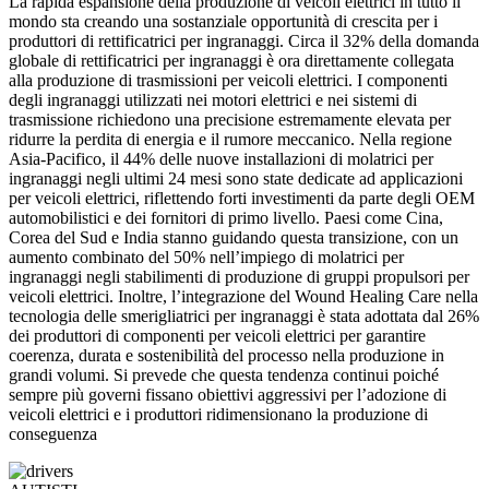
La rapida espansione della produzione di veicoli elettrici in tutto il
mondo sta creando una sostanziale opportunità di crescita per i
produttori di rettificatrici per ingranaggi. Circa il 32% della domanda
globale di rettificatrici per ingranaggi è ora direttamente collegata
alla produzione di trasmissioni per veicoli elettrici. I componenti
degli ingranaggi utilizzati nei motori elettrici e nei sistemi di
trasmissione richiedono una precisione estremamente elevata per
ridurre la perdita di energia e il rumore meccanico. Nella regione
Asia-Pacifico, il 44% delle nuove installazioni di molatrici per
ingranaggi negli ultimi 24 mesi sono state dedicate ad applicazioni
per veicoli elettrici, riflettendo forti investimenti da parte degli OEM
automobilistici e dei fornitori di primo livello. Paesi come Cina,
Corea del Sud e India stanno guidando questa transizione, con un
aumento combinato del 50% nell’impiego di molatrici per
ingranaggi negli stabilimenti di produzione di gruppi propulsori per
veicoli elettrici. Inoltre, l’integrazione del Wound Healing Care nella
tecnologia delle smerigliatrici per ingranaggi è stata adottata dal 26%
dei produttori di componenti per veicoli elettrici per garantire
coerenza, durata e sostenibilità del processo nella produzione in
grandi volumi. Si prevede che questa tendenza continui poiché
sempre più governi fissano obiettivi aggressivi per l’adozione di
veicoli elettrici e i produttori ridimensionano la produzione di
conseguenza