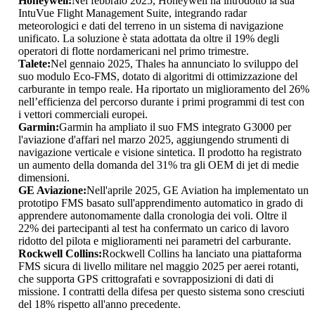
Honeywell:
Nel febbraio 2025, Honeywell ha introdotto la sua
IntuVue Flight Management Suite, integrando radar
meteorologici e dati del terreno in un sistema di navigazione
unificato. La soluzione è stata adottata da oltre il 19% degli
operatori di flotte nordamericani nel primo trimestre.
Talete:
Nel gennaio 2025, Thales ha annunciato lo sviluppo del
suo modulo Eco-FMS, dotato di algoritmi di ottimizzazione del
carburante in tempo reale. Ha riportato un miglioramento del 26%
nell’efficienza del percorso durante i primi programmi di test con
i vettori commerciali europei.
Garmin:
Garmin ha ampliato il suo FMS integrato G3000 per
l'aviazione d'affari nel marzo 2025, aggiungendo strumenti di
navigazione verticale e visione sintetica. Il prodotto ha registrato
un aumento della domanda del 31% tra gli OEM di jet di medie
dimensioni.
GE Aviazione:
Nell'aprile 2025, GE Aviation ha implementato un
prototipo FMS basato sull'apprendimento automatico in grado di
apprendere autonomamente dalla cronologia dei voli. Oltre il
22% dei partecipanti al test ha confermato un carico di lavoro
ridotto del pilota e miglioramenti nei parametri del carburante.
Rockwell Collins:
Rockwell Collins ha lanciato una piattaforma
FMS sicura di livello militare nel maggio 2025 per aerei rotanti,
che supporta GPS crittografati e sovrapposizioni di dati di
missione. I contratti della difesa per questo sistema sono cresciuti
del 18% rispetto all'anno precedente.