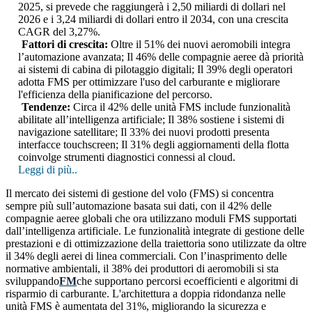
2025, si prevede che raggiungerà i 2,50 miliardi di dollari nel
2026 e i 3,24 miliardi di dollari entro il 2034, con una crescita
CAGR del 3,27%.
Fattori di crescita:
Oltre il 51% dei nuovi aeromobili integra
l’automazione avanzata; Il 46% delle compagnie aeree dà priorità
ai sistemi di cabina di pilotaggio digitali; Il 39% degli operatori
adotta FMS per ottimizzare l'uso del carburante e migliorare
l'efficienza della pianificazione del percorso.
Tendenze:
Circa il 42% delle unità FMS include funzionalità
abilitate all’intelligenza artificiale; Il 38% sostiene i sistemi di
navigazione satellitare; Il 33% dei nuovi prodotti presenta
interfacce touchscreen; Il 31% degli aggiornamenti della flotta
coinvolge strumenti diagnostici connessi al cloud.
Leggi di più..
Il mercato dei sistemi di gestione del volo (FMS) si concentra
sempre più sull’automazione basata sui dati, con il 42% delle
compagnie aeree globali che ora utilizzano moduli FMS supportati
dall’intelligenza artificiale. Le funzionalità integrate di gestione delle
prestazioni e di ottimizzazione della traiettoria sono utilizzate da oltre
il 34% degli aerei di linea commerciali. Con l’inasprimento delle
normative ambientali, il 38% dei produttori di aeromobili si sta
sviluppando
FM
che supportano percorsi ecoefficienti e algoritmi di
risparmio di carburante. L'architettura a doppia ridondanza nelle
unità FMS è aumentata del 31%, migliorando la sicurezza e