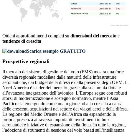
USD 0.6292 Bn
26%
USD 0.5808 Bn
24%
USD 0.2178 Bn
9%
Ottieni approfondimenti completi su
dimensioni del mercato
e
tendenze di crescita
Scarica esempio GRATUITO
Prospettive regionali
Il mercato dei sistemi di gestione del volo (FMS) mostra una forte
diversità regionale modellata dalla maturità delle infrastrutture
aeronautiche, dai budget della difesa e dalla presenza degli OEM. Il
Nord America è leader del mercato grazie alla sua ampia flotta e
all’avanzata integrazione dell’avionica. L’Europa segue con robusti
sforzi di modernizzazione e sostegno normativo, mentre l’Asia-
Pacifico sta emergendo come una regione ad alta crescita a causa
delle crescenti acquisizioni nel settore dei viaggi aerei e della difesa.
La regione del Medio Oriente e dell’Africa sta espandendo la
propria presenza attraverso importanti investimenti in hub
aeronautici e iniziative di espansione della flotta. In tutte le regioni,
l’adozione di strumenti di gestione del volo basati sull’intelligenza