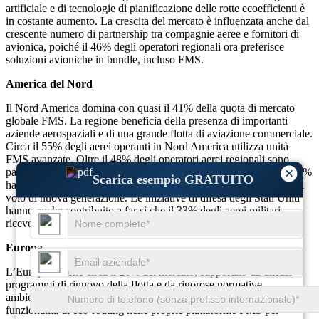
artificiale e di tecnologie di pianificazione delle rotte ecoefficienti è
in costante aumento. La crescita del mercato è influenzata anche dal
crescente numero di partnership tra compagnie aeree e fornitori di
avionica, poiché il 46% degli operatori regionali ora preferisce
soluzioni avioniche in bundle, incluso FMS.
America del Nord
Il Nord America domina con quasi il 41% della quota di mercato
globale FMS. La regione beneficia della presenza di importanti
aziende aerospaziali e di una grande flotta di aviazione commerciale.
Circa il 55% degli aerei operanti in Nord America utilizza unità
FMS avanzate. Oltre il 48% degli operatori aerei regionali sono
×
passati a sistemi di navigazione sincronizzati sul cloud e circa il 37%
Scarica esempio GRATUITO
ha adattato gli aerei più vecchi con funzionalità di automazione del
volo di nuova generazione. Le iniziative di difesa degli Stati Uniti
hanno anche contribuito a far sì che il 33% degli aerei militari
ricevessero avionica aggiornata, compreso l’FMS.
Europa
L’Europa detiene circa il 26% del mercato, supportato da diffusi
programmi di rinnovo della flotta e da rigorose normative
ambientali. Circa il 46% delle compagnie aeree europee ha integrato
funzionalità di eco-routing nelle proprie piattaforme FMS per