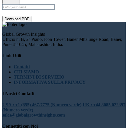
Download PDF
Global Growth Insights
Ufficio n. B, 2° Piano, Icon Tower, Baner-Mhalunge Road, Baner,
Pune 411045, Maharashtra, India.
Link Utili
Contatti
CHI SIAMO
TERMINI DI SERVIZIO
INFORMATIVA SULLA PRIVACY
I Nostri Contatti
USA : +1 (855) 467-7775 (Numero verde)
UK : +44 8085 022397
(Numero verde)
sales@globalgrowthinsights.com
Connettiti con Noi