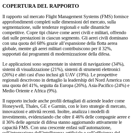
COPERTURA DEL RAPPORTO
Il rapporto sul mercato Flight Management Systems (FMS) fornisce
approfondimenti completi sulle dimensioni del mercato, sulla
segmentazione, sulle tendenze regionali e sulle dinamiche
competitive. Copre tipi chiave come aerei civili e militari, offrendo
dati sulle prestazioni in ciascun segmento. Gli aerei civili dominano
con una quota del 68% grazie all’espansione della flotta aerea
globale, mentre gli aerei militari contribuiscono per il 32%,
supportati dai programmi di modernizzazione della difesa.
Le applicazioni sono segmentate in sistemi di navigazione (34%),
sistemi di visualizzazione (21%), sistemi di strumenti elettronici
(26%) e altri casi d'uso inclusi gli UAV (19%). Le prospettive
regionali descrivono in dettaglio la leadership del Nord America con
una quota del 41%, seguita da Europa (26%), Asia-Pacifico (24%) e
Medio Oriente e Africa (9%).
Il rapporto include anche profili dettagliati di aziende leader come
Honeywell, Thales, GE e Garmin, con le loro strategie di mercato,
innovazioni e attività recenti. Inoltre, analizza i modelli di
investimento, evidenziando che oltre il 46% delle compagnie aeree e
il 36% delle agenzie di difesa stanno aggiornando attivamente le
capacità FMS. Con una crescente enfasi sull’automazione,
sull’integrazione dell’intelligenza artificiale e sull’efficienza del