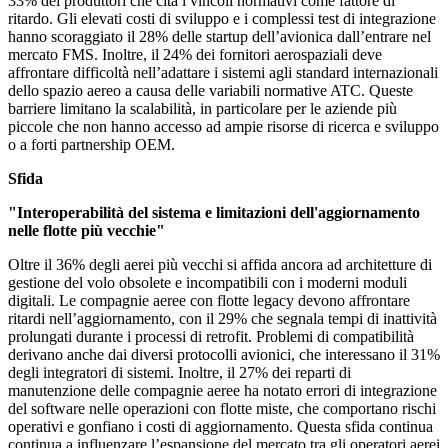
33% dei produttori che cita i vincoli normativi come fattore di
ritardo. Gli elevati costi di sviluppo e i complessi test di integrazione
hanno scoraggiato il 28% delle startup dell’avionica dall’entrare nel
mercato FMS. Inoltre, il 24% dei fornitori aerospaziali deve
affrontare difficoltà nell’adattare i sistemi agli standard internazionali
dello spazio aereo a causa delle variabili normative ATC. Queste
barriere limitano la scalabilità, in particolare per le aziende più
piccole che non hanno accesso ad ampie risorse di ricerca e sviluppo
o a forti partnership OEM.
Sfida
"Interoperabilità del sistema e limitazioni dell'aggiornamento
nelle flotte più vecchie"
Oltre il 36% degli aerei più vecchi si affida ancora ad architetture di
gestione del volo obsolete e incompatibili con i moderni moduli
digitali. Le compagnie aeree con flotte legacy devono affrontare
ritardi nell’aggiornamento, con il 29% che segnala tempi di inattività
prolungati durante i processi di retrofit. Problemi di compatibilità
derivano anche dai diversi protocolli avionici, che interessano il 31%
degli integratori di sistemi. Inoltre, il 27% dei reparti di
manutenzione delle compagnie aeree ha notato errori di integrazione
del software nelle operazioni con flotte miste, che comportano rischi
operativi e gonfiano i costi di aggiornamento. Questa sfida continua
continua a influenzare l’espansione del mercato tra gli operatori aerei