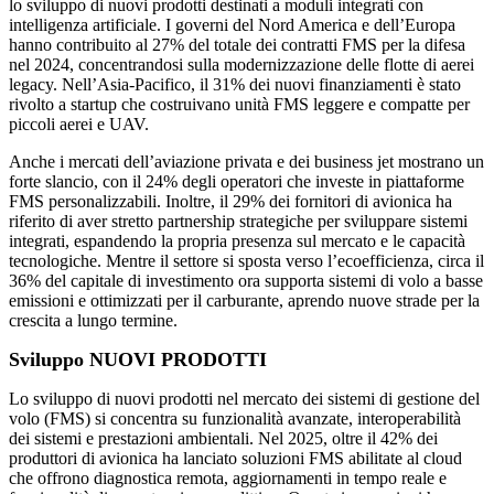
lo sviluppo di nuovi prodotti destinati a moduli integrati con
intelligenza artificiale. I governi del Nord America e dell’Europa
hanno contribuito al 27% del totale dei contratti FMS per la difesa
nel 2024, concentrandosi sulla modernizzazione delle flotte di aerei
legacy. Nell’Asia-Pacifico, il 31% dei nuovi finanziamenti è stato
rivolto a startup che costruivano unità FMS leggere e compatte per
piccoli aerei e UAV.
Anche i mercati dell’aviazione privata e dei business jet mostrano un
forte slancio, con il 24% degli operatori che investe in piattaforme
FMS personalizzabili. Inoltre, il 29% dei fornitori di avionica ha
riferito di aver stretto partnership strategiche per sviluppare sistemi
integrati, espandendo la propria presenza sul mercato e le capacità
tecnologiche. Mentre il settore si sposta verso l’ecoefficienza, circa il
36% del capitale di investimento ora supporta sistemi di volo a basse
emissioni e ottimizzati per il carburante, aprendo nuove strade per la
crescita a lungo termine.
Sviluppo NUOVI PRODOTTI
Lo sviluppo di nuovi prodotti nel mercato dei sistemi di gestione del
volo (FMS) si concentra su funzionalità avanzate, interoperabilità
dei sistemi e prestazioni ambientali. Nel 2025, oltre il 42% dei
produttori di avionica ha lanciato soluzioni FMS abilitate al cloud
che offrono diagnostica remota, aggiornamenti in tempo reale e