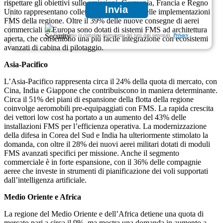
rispettare gli obiettivi sulle emissioni. Germania, Francia e Regno
Invia
Unito rappresentano collettivamente il 63% delle implementazioni
FMS della regione. Oltre il 39% delle nuove consegne di aerei
commerciali in Europa sono dotati di sistemi FMS ad architettura
Garantiamo la completa riservatezza dei tuoi dati personali.
Privacy
aperta, che consentono una più facile integrazione con ecosistemi
avanzati di cabina di pilotaggio.
Asia-Pacifico
L’Asia-Pacifico rappresenta circa il 24% della quota di mercato, con
Cina, India e Giappone che contribuiscono in maniera determinante.
Circa il 51% dei piani di espansione della flotta della regione
coinvolge aeromobili pre-equipaggiati con FMS. La rapida crescita
dei vettori low cost ha portato a un aumento del 43% delle
installazioni FMS per l’efficienza operativa. La modernizzazione
della difesa in Corea del Sud e India ha ulteriormente stimolato la
domanda, con oltre il 28% dei nuovi aerei militari dotati di moduli
FMS avanzati specifici per missione. Anche il segmento
commerciale è in forte espansione, con il 36% delle compagnie
aeree che investe in strumenti di pianificazione dei voli supportati
dall’intelligenza artificiale.
Medio Oriente e Africa
La regione del Medio Oriente e dell’Africa detiene una quota di
mercato pari a circa il 9%, ma mostra una domanda in aumento a