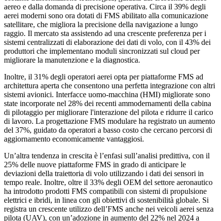
aereo e dalla domanda di precisione operativa. Circa il 39% degli
aerei moderni sono ora dotati di FMS abilitato alla comunicazione
satellitare, che migliora la precisione della navigazione a lungo
raggio. Il mercato sta assistendo ad una crescente preferenza per i
sistemi centralizzati di elaborazione dei dati di volo, con il 43% dei
produttori che implementano moduli sincronizzati sul cloud per
migliorare la manutenzione e la diagnostica.
Inoltre, il 31% degli operatori aerei opta per piattaforme FMS ad
architettura aperta che consentono una perfetta integrazione con altri
sistemi avionici. Interfacce uomo-macchina (HMI) migliorate sono
state incorporate nel 28% dei recenti ammodernamenti della cabina
di pilotaggio per migliorare l'interazione del pilota e ridurre il carico
di lavoro. La progettazione FMS modulare ha registrato un aumento
del 37%, guidato da operatori a basso costo che cercano percorsi di
aggiornamento economicamente vantaggiosi.
Un’altra tendenza in crescita è l’enfasi sull’analisi predittiva, con il
25% delle nuove piattaforme FMS in grado di anticipare le
deviazioni della traiettoria di volo utilizzando i dati dei sensori in
tempo reale. Inoltre, oltre il 33% degli OEM del settore aeronautico
ha introdotto prodotti FMS compatibili con sistemi di propulsione
elettrici e ibridi, in linea con gli obiettivi di sostenibilità globale. Si
registra un crescente utilizzo dell’FMS anche nei veicoli aerei senza
pilota (UAV), con un’adozione in aumento del 22% nel 2024 a