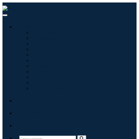
Settori
Tecnologie dell'informazione
Assistenza sanitaria
Macchinari e attrezzature
Automotive e trasporti
Cibo e bevande
Energia e potenza
Aerospaziale e difesa
Agricoltura
Prodotti chimici e materiali
Architettura
Beni di consumo
Blog
Chi siamo
Contatti