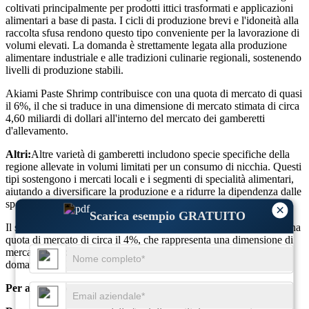
coltivati ​​principalmente per prodotti ittici trasformati e applicazioni
alimentari a base di pasta. I cicli di produzione brevi e l'idoneità alla
raccolta sfusa rendono questo tipo conveniente per la lavorazione di
volumi elevati. La domanda è strettamente legata alla produzione
alimentare industriale e alle tradizioni culinarie regionali, sostenendo
livelli di produzione stabili.
Akiami Paste Shrimp contribuisce con una quota di mercato di quasi
il 6%, il che si traduce in una dimensione di mercato stimata di circa
4,60 miliardi di dollari all'interno del mercato dei gamberetti
d'allevamento.
Altri:
Altre varietà di gamberetti includono specie specifiche della
regione allevate in volumi limitati per un consumo di nicchia. Questi
tipi sostengono i mercati locali e i segmenti di specialità alimentari,
aiutando a diversificare la produzione e a ridurre la dipendenza dalle
specie dominanti.
×
Scarica esempio GRATUITO
Il segmento degli altri gamberetti rappresenta complessivamente una
quota di mercato di circa il 4%, che rappresenta una dimensione di
mercato di circa 3,07 miliardi di dollari, sostenuta da modelli di
domanda localizzati.
Per applicazione