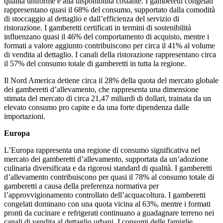
qualità uniforme e alla disponibilità costante. I gamberetti congelati
rappresentano quasi il 68% del consumo, supportato dalla comodità
di stoccaggio al dettaglio e dall’efficienza del servizio di
ristorazione. I gamberetti certificati in termini di sostenibilità
influenzano quasi il 46% del comportamento di acquisto, mentre i
formati a valore aggiunto contribuiscono per circa il 41% al volume
di vendita al dettaglio. I canali della ristorazione rappresentano circa
il 57% del consumo totale di gamberetti in tutta la regione.
Il Nord America detiene circa il 28% della quota del mercato globale
dei gamberetti d’allevamento, che rappresenta una dimensione
stimata del mercato di circa 21,47 miliardi di dollari, trainata da un
elevato consumo pro capite e da una forte dipendenza dalle
importazioni.
Europa
L’Europa rappresenta una regione di consumo significativa nel
mercato dei gamberetti d’allevamento, supportata da un’adozione
culinaria diversificata e da rigorosi standard di qualità. I gamberetti
d’allevamento contribuiscono per quasi il 78% al consumo totale di
gamberetti a causa della preferenza normativa per
l’approvvigionamento controllato dell’acquacoltura. I gamberetti
congelati dominano con una quota vicina al 63%, mentre i formati
pronti da cucinare e refrigerati continuano a guadagnare terreno nei
canali di vendita al dettaglio urbani. I consumi delle famiglie