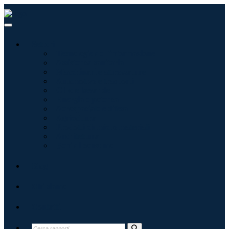
Settori
Tecnologie dell'informazione
Assistenza sanitaria
Macchinari e attrezzature
Automotive e trasporti
Cibo e bevande
Energia e potenza
Aerospaziale e difesa
Agricoltura
Prodotti chimici e materiali
Architettura
Beni di consumo
Blog
Chi siamo
Contatti