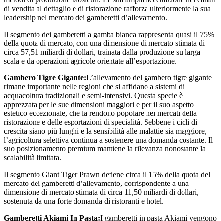
di vendita al dettaglio e di ristorazione rafforza ulteriormente la sua
leadership nel mercato dei gamberetti d’allevamento.
Il segmento dei gamberetti a gamba bianca rappresenta quasi il 75%
della quota di mercato, con una dimensione di mercato stimata di
circa 57,51 miliardi di dollari, trainata dalla produzione su larga
scala e da operazioni agricole orientate all’esportazione.
Gambero Tigre Gigante:
L’allevamento del gambero tigre gigante
rimane importante nelle regioni che si affidano a sistemi di
acquacoltura tradizionali e semi-intensivi. Questa specie è
apprezzata per le sue dimensioni maggiori e per il suo aspetto
estetico eccezionale, che la rendono popolare nei mercati della
ristorazione e delle esportazioni di specialità. Sebbene i cicli di
crescita siano più lunghi e la sensibilità alle malattie sia maggiore,
l’agricoltura selettiva continua a sostenere una domanda costante. Il
suo posizionamento premium mantiene la rilevanza nonostante la
scalabilità limitata.
Il segmento Giant Tiger Prawn detiene circa il 15% della quota del
mercato dei gamberetti d’allevamento, corrispondente a una
dimensione di mercato stimata di circa 11,50 miliardi di dollari,
sostenuta da una forte domanda di ristoranti e hotel.
Gamberetti Akiami In Pasta:
I gamberetti in pasta Akiami vengono