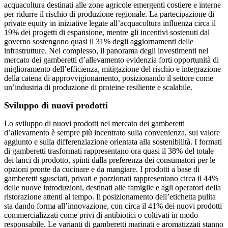
acquacoltura destinati alle zone agricole emergenti costiere e interne
per ridurre il rischio di produzione regionale. La partecipazione di
private equity in iniziative legate all’acquacoltura influenza circa il
19% dei progetti di espansione, mentre gli incentivi sostenuti dal
governo sostengono quasi il 31% degli aggiornamenti delle
infrastrutture. Nel complesso, il panorama degli investimenti nel
mercato dei gamberetti d’allevamento evidenzia forti opportunità di
miglioramento dell’efficienza, mitigazione del rischio e integrazione
della catena di approvvigionamento, posizionando il settore come
un’industria di produzione di proteine ​​resiliente e scalabile.
Sviluppo di nuovi prodotti
Lo sviluppo di nuovi prodotti nel mercato dei gamberetti
d’allevamento è sempre più incentrato sulla convenienza, sul valore
aggiunto e sulla differenziazione orientata alla sostenibilità. I formati
di gamberetti trasformati rappresentano ora quasi il 38% del totale
dei lanci di prodotto, spinti dalla preferenza dei consumatori per le
opzioni pronte da cucinare e da mangiare. I prodotti a base di
gamberetti sgusciati, privati ​​e porzionati rappresentano circa il 44%
delle nuove introduzioni, destinati alle famiglie e agli operatori della
ristorazione attenti al tempo. Il posizionamento dell’etichetta pulita
sta dando forma all’innovazione, con circa il 41% dei nuovi prodotti
commercializzati come privi di antibiotici o coltivati ​​in modo
responsabile. Le varianti di gamberetti marinati e aromatizzati stanno