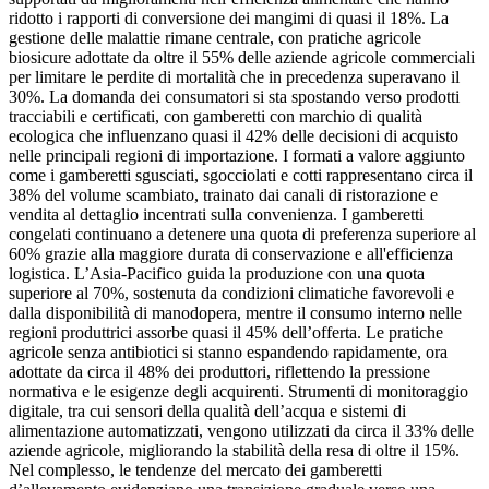
ridotto i rapporti di conversione dei mangimi di quasi il 18%. La
gestione delle malattie rimane centrale, con pratiche agricole
biosicure adottate da oltre il 55% delle aziende agricole commerciali
per limitare le perdite di mortalità che in precedenza superavano il
30%. La domanda dei consumatori si sta spostando verso prodotti
tracciabili e certificati, con gamberetti con marchio di qualità
ecologica che influenzano quasi il 42% delle decisioni di acquisto
nelle principali regioni di importazione. I formati a valore aggiunto
come i gamberetti sgusciati, sgocciolati e cotti rappresentano circa il
38% del volume scambiato, trainato dai canali di ristorazione e
vendita al dettaglio incentrati sulla convenienza. I gamberetti
congelati continuano a detenere una quota di preferenza superiore al
60% grazie alla maggiore durata di conservazione e all'efficienza
logistica. L’Asia-Pacifico guida la produzione con una quota
superiore al 70%, sostenuta da condizioni climatiche favorevoli e
dalla disponibilità di manodopera, mentre il consumo interno nelle
regioni produttrici assorbe quasi il 45% dell’offerta. Le pratiche
agricole senza antibiotici si stanno espandendo rapidamente, ora
adottate da circa il 48% dei produttori, riflettendo la pressione
normativa e le esigenze degli acquirenti. Strumenti di monitoraggio
digitale, tra cui sensori della qualità dell’acqua e sistemi di
alimentazione automatizzati, vengono utilizzati da circa il 33% delle
aziende agricole, migliorando la stabilità della resa di oltre il 15%.
Nel complesso, le tendenze del mercato dei gamberetti