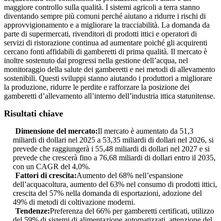
maggiore controllo sulla qualità. I sistemi agricoli a terra stanno
diventando sempre più comuni perché aiutano a ridurre i rischi di
approvvigionamento e a migliorare la tracciabilità. La domanda da
parte di supermercati, rivenditori di prodotti ittici e operatori di
servizi di ristorazione continua ad aumentare poiché gli acquirenti
cercano fonti affidabili di gamberetti di prima qualità. Il mercato è
inoltre sostenuto dai progressi nella gestione dell’acqua, nel
monitoraggio della salute dei gamberetti e nei metodi di allevamento
sostenibili. Questi sviluppi stanno aiutando i produttori a migliorare
la produzione, ridurre le perdite e rafforzare la posizione dei
gamberetti d’allevamento all’interno dell’industria ittica statunitense.
Risultati chiave
Dimensione del mercato:
Il mercato è aumentato da 51,3
miliardi di dollari nel 2025 a 53,35 miliardi di dollari nel 2026, si
prevede che raggiungerà i 55,48 miliardi di dollari nel 2027 e si
prevede che crescerà fino a 76,68 miliardi di dollari entro il 2035,
con un CAGR del 4,0%.
Fattori di crescita:
Aumento del 68% nell’espansione
dell’acquacoltura, aumento del 63% nel consumo di prodotti ittici,
crescita del 57% nella domanda di esportazioni, adozione del
49% di metodi di coltivazione moderni.
Tendenze:
Preferenza del 66% per gamberetti certificati, utilizzo
del 59% di sistemi di alimentazione automatizzati, attenzione del