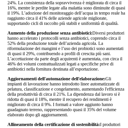
24%. La consistenza della sopravvivenza è migliorata di circa il
16%, mentre le perdite legate alla malattia sono diminuite di quasi
il 19%. L’adozione del monitoraggio dell’acqua in tempo reale ha
raggiunto circa il 41% delle aziende agricole migliorate,
supportando cicli di raccolto più stabili e uniformità di qualità.
Aumento della produzione senza antibiotici:
Diversi produttori
hanno accelerato i protocolli senza antibiotici, coprendo circa il
52% della produzione totale dell’azienda agricola. La
riformulazione dei mangimi e l’uso dei probiotici sono aumentati
di quasi il 29%, contribuendo a profili di crescita più sani.
L’accettazione da parte degli acquirenti è aumentata, con circa il
46% dei volumi contrattualizzati legati a specifiche prive di
antibiotici nella fornitura destinata all’esportazione.
Aggiornamenti dell'automazione dell'elaborazione:
Gli
impianti di lavorazione hanno introdotto linee automatizzate di
pelatura, classificazione e congelamento, aumentando l'efficienza
della produttività di circa il 21%. La dipendenza dal lavoro si è
ridotta di quasi il 18%, mentre il recupero dei rendimenti è
migliorato di circa il 9%. I formati a valore aggiunto hanno
guadagnato terreno, rappresentando quasi il 35% del volume
elaborato dopo gli aggiornamenti.
Allineamento della certificazione di sostenibilità:
I produttori