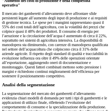
"Aumento dei costi di produzione e della complessità
operativa"
Il mercato dei gamberetti d’allevamento deve affrontare sfide
persistenti legate all’aumento degli input di produzione e ai requisiti
di gestione tecnica. Le spese per i mangimi rappresentano quasi il
55% dei costi totali dell’agricoltura, con la volatilità dei prezzi che
colpisce quasi il 48% dei produttori. Il consumo di energia per
l’aerazione e la circolazione dell’acqua è aumentato di circa il 22%,
soprattutto nei sistemi di agricoltura intensiva. La disponibilità di
manodopera sta diminuendo, con carenze di manodopera qualificata
nel settore dell’acquacoltura che colpiscono circa il 31% delle
aziende agricole. Il rispetto degli standard di qualità e tracciabilità in
evoluzione influenza ora oltre il 49% delle operazioni orientate
all’esportazione, aggiungendo oneri di documentazione e
monitoraggio. Questi fattori combinati mettono sotto pressione i
margini e richiedono continui miglioramenti dell’efficienza per
sostenere il posizionamento competitivo.
Analisi della segmentazione
La segmentazione del mercato dei gamberetti d’allevamento
evidenzia chiari modelli di domanda per tutti i tipi di gamberetti e le
applicazioni di utilizzo finale, riflettendo l’evoluzione del
comportamento di consumo e la specializzazione della produzione.