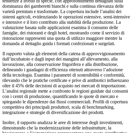
tendenze a livello di specie, con approfondimenti dettagliati sulla
dominanza dei gamberetti bianchi e sulla continua rilevanza delle
varietà premium e trasformate. La copertura include l’analisi dei
sistemi agricoli, evidenziando le operazioni estensive, semi-intensive
e intensive e il loro contributo alla stabilità della produzione. La
valutazione basata sulle applicazioni esamina il consumo delle
famiglie, dei ristoranti e degli hotel, mostrando come il servizio di
ristorazione rappresenti una quota di utilizzo maggiore mentre la
domanda al dettaglio guida i formati confezionati e surgelati.
Il rapporto valuta gli elementi della catena di approvvigionamento
dall’incubatoio e dagli input dei mangimi all’allevamento, alla
lavorazione, alla conservazione frigorifera e alla distribuzione,
delineando i guadagni di efficienza ottenuti attraverso l’adozione
della tecnologia. Esamina i parametri di sostenibilità e conformità,
rilevando che le pratiche certificate e prive di antibiotici influenzano
oltre il 45% delle decisioni di acquisto nei mercati di importazione.
L’analisi regionale mette a confronto le regioni guidate dai consumi
con i centri di produzione, quantificando le quote di mercato e
spiegando le dipendenze dai flussi commerciali. Profili di copertura
competitiva dei principali produttori, scala di benchmarking,
integrazione e strategie di diversificazione dei prodotti.
Inoltre, il rapporto analizza le aree di interesse degli investimenti,
dimostrando che la modernizzazione delle infrastrutture, la