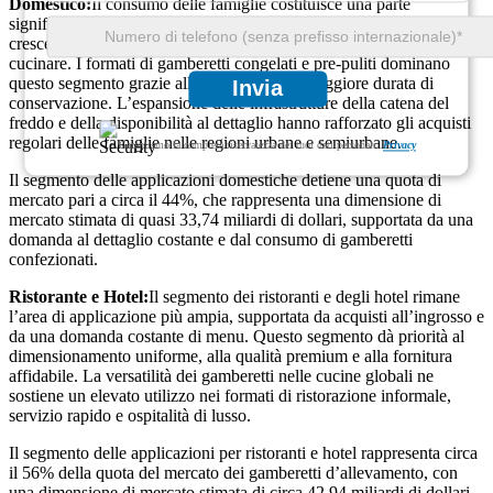
Domestico:
Il consumo delle famiglie costituisce una parte
significativa del mercato dei gamberetti d’allevamento, guidato dalla
crescente preferenza per i frutti di mare ricchi di proteine ​​e facili da
cucinare. I formati di gamberetti congelati e pre-puliti dominano
questo segmento grazie alla praticità e alla maggiore durata di
Invia
conservazione. L’espansione delle infrastrutture della catena del
freddo e della disponibilità al dettaglio hanno rafforzato gli acquisti
regolari delle famiglie nelle regioni urbane e semiurbane.
Garantiamo la completa riservatezza dei tuoi dati personali.
Privacy
Il segmento delle applicazioni domestiche detiene una quota di
mercato pari a circa il 44%, che rappresenta una dimensione di
mercato stimata di quasi 33,74 miliardi di dollari, supportata da una
domanda al dettaglio costante e dal consumo di gamberetti
confezionati.
Ristorante e Hotel:
Il segmento dei ristoranti e degli hotel rimane
l’area di applicazione più ampia, supportata da acquisti all’ingrosso e
da una domanda costante di menu. Questo segmento dà priorità al
dimensionamento uniforme, alla qualità premium e alla fornitura
affidabile. La versatilità dei gamberetti nelle cucine globali ne
sostiene un elevato utilizzo nei formati di ristorazione informale,
servizio rapido e ospitalità di lusso.
Il segmento delle applicazioni per ristoranti e hotel rappresenta circa
il 56% della quota del mercato dei gamberetti d’allevamento, con
una dimensione di mercato stimata di circa 42,94 miliardi di dollari,