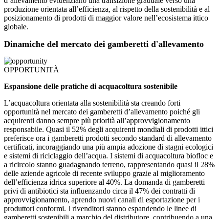
d’allevamento evidenziano una transizione graduale verso una
produzione orientata all’efficienza, al rispetto della sostenibilità e al
posizionamento di prodotti di maggior valore nell’ecosistema ittico
globale.
Dinamiche del mercato dei gamberetti d'allevamento
OPPORTUNITÀ
Espansione delle pratiche di acquacoltura sostenibile
L’acquacoltura orientata alla sostenibilità sta creando forti
opportunità nel mercato dei gamberetti d’allevamento poiché gli
acquirenti danno sempre più priorità all’approvvigionamento
responsabile. Quasi il 52% degli acquirenti mondiali di prodotti ittici
preferisce ora i gamberetti prodotti secondo standard di allevamento
certificati, incoraggiando una più ampia adozione di stagni ecologici
e sistemi di riciclaggio dell’acqua. I sistemi di acquacoltura biofloc e
a ricircolo stanno guadagnando terreno, rappresentando quasi il 28%
delle aziende agricole di recente sviluppo grazie al miglioramento
dell’efficienza idrica superiore al 40%. La domanda di gamberetti
privi di antibiotici sta influenzando circa il 47% dei contratti di
approvvigionamento, aprendo nuovi canali di esportazione per i
produttori conformi. I rivenditori stanno espandendo le linee di
gamberetti sostenibili a marchio del distributore, contribuendo a una