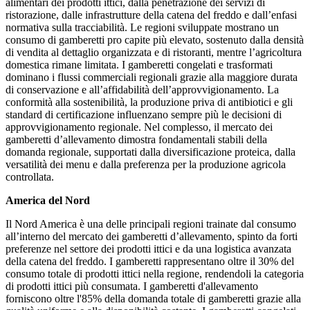
alimentari dei prodotti ittici, dalla penetrazione dei servizi di
ristorazione, dalle infrastrutture della catena del freddo e dall’enfasi
normativa sulla tracciabilità. Le regioni sviluppate mostrano un
consumo di gamberetti pro capite più elevato, sostenuto dalla densità
di vendita al dettaglio organizzata e di ristoranti, mentre l’agricoltura
domestica rimane limitata. I gamberetti congelati e trasformati
dominano i flussi commerciali regionali grazie alla maggiore durata
di conservazione e all’affidabilità dell’approvvigionamento. La
conformità alla sostenibilità, la produzione priva di antibiotici e gli
standard di certificazione influenzano sempre più le decisioni di
approvvigionamento regionale. Nel complesso, il mercato dei
gamberetti d’allevamento dimostra fondamentali stabili della
domanda regionale, supportati dalla diversificazione proteica, dalla
versatilità dei menu e dalla preferenza per la produzione agricola
controllata.
America del Nord
Il Nord America è una delle principali regioni trainate dal consumo
all’interno del mercato dei gamberetti d’allevamento, spinto da forti
preferenze nel settore dei prodotti ittici e da una logistica avanzata
della catena del freddo. I gamberetti rappresentano oltre il 30% del
consumo totale di prodotti ittici nella regione, rendendoli la categoria
di prodotti ittici più consumata. I gamberetti d'allevamento
forniscono oltre l'85% della domanda totale di gamberetti grazie alla