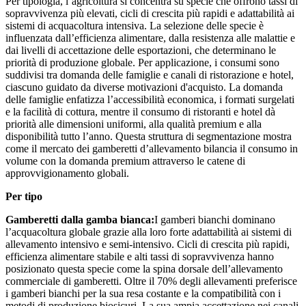
Per tipologia, l’agricoltura si concentra su specie che offrono tassi di
sopravvivenza più elevati, cicli di crescita più rapidi e adattabilità ai
sistemi di acquacoltura intensiva. La selezione delle specie è
influenzata dall’efficienza alimentare, dalla resistenza alle malattie e
dai livelli di accettazione delle esportazioni, che determinano le
priorità di produzione globale. Per applicazione, i consumi sono
suddivisi tra domanda delle famiglie e canali di ristorazione e hotel,
ciascuno guidato da diverse motivazioni d'acquisto. La domanda
delle famiglie enfatizza l’accessibilità economica, i formati surgelati
e la facilità di cottura, mentre il consumo di ristoranti e hotel dà
priorità alle dimensioni uniformi, alla qualità premium e alla
disponibilità tutto l’anno. Questa struttura di segmentazione mostra
come il mercato dei gamberetti d’allevamento bilancia il consumo in
volume con la domanda premium attraverso le catene di
approvvigionamento globali.
Per tipo
Gamberetti dalla gamba bianca:
I gamberi bianchi dominano
l’acquacoltura globale grazie alla loro forte adattabilità ai sistemi di
allevamento intensivo e semi-intensivo. Cicli di crescita più rapidi,
efficienza alimentare stabile e alti tassi di sopravvivenza hanno
posizionato questa specie come la spina dorsale dell’allevamento
commerciale di gamberetti. Oltre il 70% degli allevamenti preferisce
i gamberi bianchi per la sua resa costante e la compatibilità con i
metodi di produzione biosicuri. La sua ampia accettazione nei canali