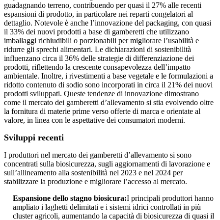
guadagnando terreno, contribuendo per quasi il 27% alle recenti
espansioni di prodotto, in particolare nei reparti congelatori al
dettaglio. Notevole è anche l’innovazione del packaging, con quasi
il 33% dei nuovi prodotti a base di gamberetti che utilizzano
imballaggi richiudibili o porzionabili per migliorare l’usabilità e
ridurre gli sprechi alimentari. Le dichiarazioni di sostenibilità
influenzano circa il 36% delle strategie di differenziazione dei
prodotti, riflettendo la crescente consapevolezza dell’impatto
ambientale. Inoltre, i rivestimenti a base vegetale e le formulazioni a
ridotto contenuto di sodio sono incorporati in circa il 21% dei nuovi
prodotti sviluppati. Queste tendenze di innovazione dimostrano
come il mercato dei gamberetti d’allevamento si stia evolvendo oltre
la fornitura di materie prime verso offerte di marca e orientate al
valore, in linea con le aspettative dei consumatori moderni.
Sviluppi recenti
I produttori nel mercato dei gamberetti d’allevamento si sono
concentrati sulla biosicurezza, sugli aggiornamenti di lavorazione e
sull’allineamento alla sostenibilità nel 2023 e nel 2024 per
stabilizzare la produzione e migliorare l’accesso al mercato.
Espansione dello stagno biosicura:
I principali produttori hanno
ampliato i laghetti delimitati e i sistemi idrici controllati in più
cluster agricoli, aumentando la capacità di biosicurezza di quasi il