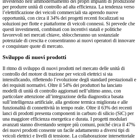
investendo nell’ammodernamento dei propri impianti di produzione
per produrre unità di controllo ad alta efficienza. La tendenza verso
l’elettrificazione dei veicoli commerciali sta aprendo nuove
opportunità, con circa il 34% dei progetti recenti focalizzati su
soluzioni per flotte e piattaforme di veicoli connessi. Si prevede che
questi investimenti, combinati con incentivi statali e politiche
favorevoli nei mercati chiave, sbloccheranno un sostanziale
potenziale di crescita e consentiranno ai nuovi operatori di innovare
e conquistare quote di mercato.
Sviluppo di nuovi prodotti
Il ritmo di sviluppo di nuovi prodotti nel mercato delle unità di
controllo del motore di trazione per veicoli elettrici si sta
intensificando, riflettendo l’evoluzione degli standard prestazionali e
dei requisiti normativi. Oltre il 54% dei produttori ha lanciato
modelli di unità di controllo aggiornati nell’ultimo anno, con
particolare attenzione all’integrazione della diagnostica basata
sull’intelligenza artificiale, alla gestione termica migliorata e alle
funzionalità di connettività in tempo reale. Oltre il 63% dei recenti
lanci di prodotti presenta componenti in carburo di silicio (SiC) per
una maggiore efficienza energetica e durata. I progetti modulari
avanzati stanno diventando sempre più comuni, poiché circa il 47%
dei nuovi prodotti consente un facile adattamento a diversi tipi di
veicoli elettrici e livelli di tensione. La collaborazione intersettoriale