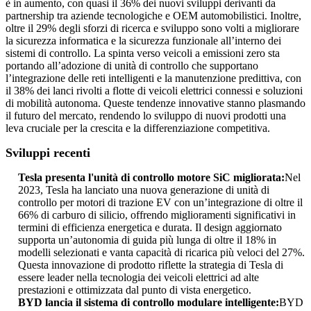
è in aumento, con quasi il 36% dei nuovi sviluppi derivanti da
partnership tra aziende tecnologiche e OEM automobilistici. Inoltre,
oltre il 29% degli sforzi di ricerca e sviluppo sono volti a migliorare
la sicurezza informatica e la sicurezza funzionale all’interno dei
sistemi di controllo. La spinta verso veicoli a emissioni zero sta
portando all’adozione di unità di controllo che supportano
l’integrazione delle reti intelligenti e la manutenzione predittiva, con
il 38% dei lanci rivolti a flotte di veicoli elettrici connessi e soluzioni
di mobilità autonoma. Queste tendenze innovative stanno plasmando
il futuro del mercato, rendendo lo sviluppo di nuovi prodotti una
leva cruciale per la crescita e la differenziazione competitiva.
Sviluppi recenti
Tesla presenta l'unità di controllo motore SiC migliorata:
Nel
2023, Tesla ha lanciato una nuova generazione di unità di
controllo per motori di trazione EV con un’integrazione di oltre il
66% di carburo di silicio, offrendo miglioramenti significativi in ​​
termini di efficienza energetica e durata. Il design aggiornato
supporta un’autonomia di guida più lunga di oltre il 18% in
modelli selezionati e vanta capacità di ricarica più veloci del 27%.
Questa innovazione di prodotto riflette la strategia di Tesla di
essere leader nella tecnologia dei veicoli elettrici ad alte
prestazioni e ottimizzata dal punto di vista energetico.
BYD lancia il sistema di controllo modulare intelligente:
BYD