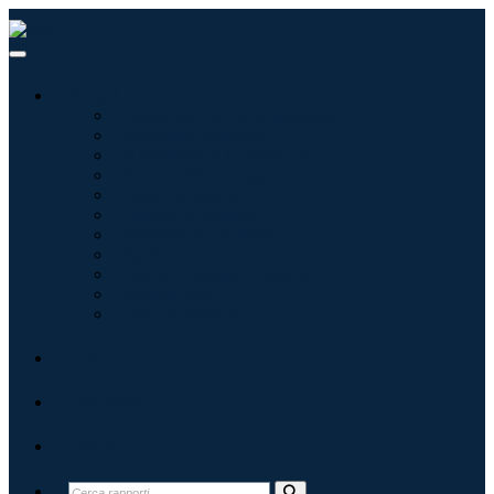
Settori
Tecnologie dell'informazione
Assistenza sanitaria
Macchinari e attrezzature
Automotive e trasporti
Cibo e bevande
Energia e potenza
Aerospaziale e difesa
Agricoltura
Prodotti chimici e materiali
Architettura
Beni di consumo
Blog
Chi siamo
Contatti