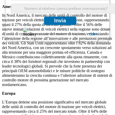
America del Nord
In Nord America, il mercato delle unità di controllo del motore di
trazione per veicoli elettrici è in rapida espansione, rappresentando
Invia
quasi il 27% della quota di mercato globale. Oltre il 56% delle
nuove immatricolazioni di veicoli elettrici nella regione sono dotate
di unità di controllo avanzate del motore di trazione, evidenziando
Garantiamo la completa riservatezza dei tuoi dati personali.
Privacy
l’attenzione della regione all’innovazione e alle prestazioni premium
dei veicoli. Gli Stati Uniti rappresentano oltre l’82% della domanda
del Nord America, con un crescente spostamento verso soluzioni ad
alta tensione per una maggiore portata ed efficienza. Canada e
Messico contribuiscono collettivamente alla quota rimanente, con
circa il 38% dei fornitori regionali che investono in partnership con
leader tecnologici globali. Si prevede che la forte presenza dei
principali OEM automobilistici e le misure politiche di sostegno
alimenteranno la crescita continua e l’ulteriore adozione di sistemi di
controllo motore di prossima generazione nel mercato
nordamericano.
Europa
L’Europa detiene una posizione significativa nel mercato globale
delle unità di controllo del motore di trazione per veicoli elettrici,
rappresentando circa il 25% del mercato totale. Oltre il 64% delle