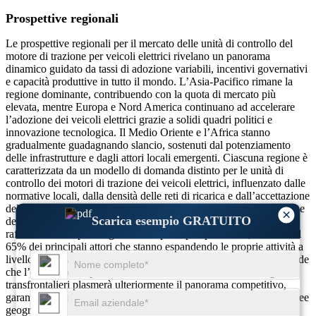
Prospettive regionali
Le prospettive regionali per il mercato delle unità di controllo del
motore di trazione per veicoli elettrici rivelano un panorama
dinamico guidato da tassi di adozione variabili, incentivi governativi
e capacità produttive in tutto il mondo. L’Asia-Pacifico rimane la
regione dominante, contribuendo con la quota di mercato più
elevata, mentre Europa e Nord America continuano ad accelerare
l’adozione dei veicoli elettrici grazie a solidi quadri politici e
innovazione tecnologica. Il Medio Oriente e l’Africa stanno
gradualmente guadagnando slancio, sostenuti dal potenziamento
delle infrastrutture e dagli attori locali emergenti. Ciascuna regione è
caratterizzata da un modello di domanda distinto per le unità di
controllo dei motori di trazione dei veicoli elettrici, influenzato dalle
normative locali, dalla densità delle reti di ricarica e dall’accettazione
della mobilità elettrica da parte dei consumatori. La diversificazione
×
Scarica esempio GRATUITO
dell’offerta di prodotti e le collaborazioni strategiche stanno
rafforzando l’impronta globale dei principali produttori, con oltre il
65% dei principali attori che stanno espandendo le proprie attività a
livello internazionale per soddisfare le esigenze regionali. Si prevede
che l’equilibrio tra produzione locale e trasferimenti tecnologici
transfrontalieri plasmerà ulteriormente il panorama competitivo,
garantendo crescita e innovazione sostenute in tutte le principali aree
geografiche.