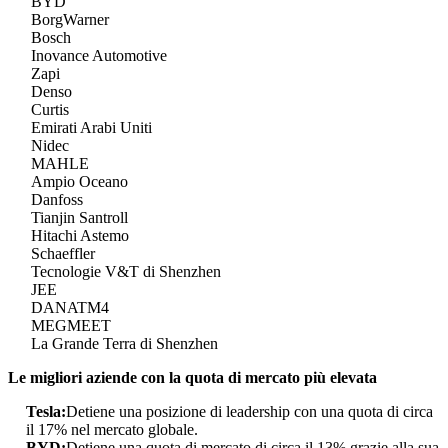
BYD
BorgWarner
Bosch
Inovance Automotive
Zapi
Denso
Curtis
Emirati Arabi Uniti
Nidec
MAHLE
Ampio Oceano
Danfoss
Tianjin Santroll
Hitachi Astemo
Schaeffler
Tecnologie V&T di Shenzhen
JEE
DANATM4
MEGMEET
La Grande Terra di Shenzhen
Le migliori aziende con la quota di mercato più elevata
Tesla:
Detiene una posizione di leadership con una quota di circa
il 17% nel mercato globale.
BYD:
Detiene una quota di mercato di circa il 13% grazie alla sua