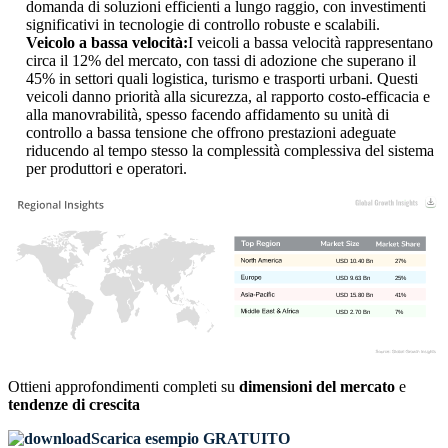
domanda di soluzioni efficienti a lungo raggio, con investimenti
significativi in ​​tecnologie di controllo robuste e scalabili.
Veicolo a bassa velocità:
I veicoli a bassa velocità rappresentano
circa il 12% del mercato, con tassi di adozione che superano il
45% in settori quali logistica, turismo e trasporti urbani. Questi
veicoli danno priorità alla sicurezza, al rapporto costo-efficacia e
alla manovrabilità, spesso facendo affidamento su unità di
controllo a bassa tensione che offrono prestazioni adeguate
riducendo al tempo stesso la complessità complessiva del sistema
per produttori e operatori.
USD 10.40 Bn
27%
USD 9.63 Bn
25%
USD 15.80 Bn
41%
USD 2.70 Bn
7%
Ottieni approfondimenti completi su
dimensioni del mercato
e
tendenze di crescita
Scarica esempio GRATUITO