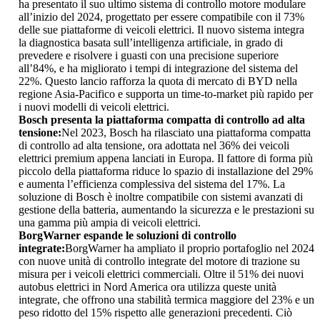
ha presentato il suo ultimo sistema di controllo motore modulare
all’inizio del 2024, progettato per essere compatibile con il 73%
delle sue piattaforme di veicoli elettrici. Il nuovo sistema integra
la diagnostica basata sull’intelligenza artificiale, in grado di
prevedere e risolvere i guasti con una precisione superiore
all’84%, e ha migliorato i tempi di integrazione del sistema del
22%. Questo lancio rafforza la quota di mercato di BYD nella
regione Asia-Pacifico e supporta un time-to-market più rapido per
i nuovi modelli di veicoli elettrici.
Bosch presenta la piattaforma compatta di controllo ad alta
tensione:
Nel 2023, Bosch ha rilasciato una piattaforma compatta
di controllo ad alta tensione, ora adottata nel 36% dei veicoli
elettrici premium appena lanciati in Europa. Il fattore di forma più
piccolo della piattaforma riduce lo spazio di installazione del 29%
e aumenta l’efficienza complessiva del sistema del 17%. La
soluzione di Bosch è inoltre compatibile con sistemi avanzati di
gestione della batteria, aumentando la sicurezza e le prestazioni su
una gamma più ampia di veicoli elettrici.
BorgWarner espande le soluzioni di controllo
integrate:
BorgWarner ha ampliato il proprio portafoglio nel 2024
con nuove unità di controllo integrate del motore di trazione su
misura per i veicoli elettrici commerciali. Oltre il 51% dei nuovi
autobus elettrici in Nord America ora utilizza queste unità
integrate, che offrono una stabilità termica maggiore del 23% e un
peso ridotto del 15% rispetto alle generazioni precedenti. Ciò