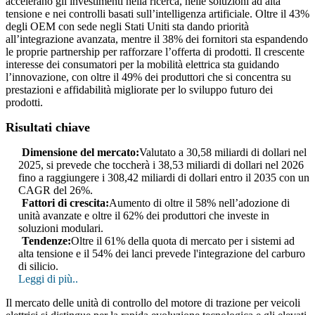
accelerano gli investimenti nella ricerca, nelle soluzioni ad alta
tensione e nei controlli basati sull’intelligenza artificiale. Oltre il 43%
degli OEM con sede negli Stati Uniti sta dando priorità
all’integrazione avanzata, mentre il 38% dei fornitori sta espandendo
le proprie partnership per rafforzare l’offerta di prodotti. Il crescente
interesse dei consumatori per la mobilità elettrica sta guidando
l’innovazione, con oltre il 49% dei produttori che si concentra su
prestazioni e affidabilità migliorate per lo sviluppo futuro dei
prodotti.
Risultati chiave
Dimensione del mercato:
Valutato a 30,58 miliardi di dollari nel
2025, si prevede che toccherà i 38,53 miliardi di dollari nel 2026
fino a raggiungere i 308,42 miliardi di dollari entro il 2035 con un
CAGR del 26%.
Fattori di crescita:
Aumento di oltre il 58% nell’adozione di
unità avanzate e oltre il 62% dei produttori che investe in
soluzioni modulari.
Tendenze:
Oltre il 61% della quota di mercato per i sistemi ad
alta tensione e il 54% dei lanci prevede l'integrazione del carburo
di silicio.
Leggi di più..
Il mercato delle unità di controllo del motore di trazione per veicoli