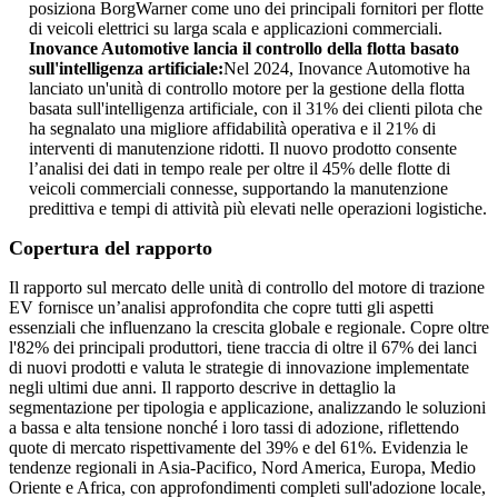
posiziona BorgWarner come uno dei principali fornitori per flotte
di veicoli elettrici su larga scala e applicazioni commerciali.
Inovance Automotive lancia il controllo della flotta basato
sull'intelligenza artificiale:
Nel 2024, Inovance Automotive ha
lanciato un'unità di controllo motore per la gestione della flotta
basata sull'intelligenza artificiale, con il 31% dei clienti pilota che
ha segnalato una migliore affidabilità operativa e il 21% di
interventi di manutenzione ridotti. Il nuovo prodotto consente
l’analisi dei dati in tempo reale per oltre il 45% delle flotte di
veicoli commerciali connesse, supportando la manutenzione
predittiva e tempi di attività più elevati nelle operazioni logistiche.
Copertura del rapporto
Il rapporto sul mercato delle unità di controllo del motore di trazione
EV fornisce un’analisi approfondita che copre tutti gli aspetti
essenziali che influenzano la crescita globale e regionale. Copre oltre
l'82% dei principali produttori, tiene traccia di oltre il 67% dei lanci
di nuovi prodotti e valuta le strategie di innovazione implementate
negli ultimi due anni. Il rapporto descrive in dettaglio la
segmentazione per tipologia e applicazione, analizzando le soluzioni
a bassa e alta tensione nonché i loro tassi di adozione, riflettendo
quote di mercato rispettivamente del 39% e del 61%. Evidenzia le
tendenze regionali in Asia-Pacifico, Nord America, Europa, Medio
Oriente e Africa, con approfondimenti completi sull'adozione locale,