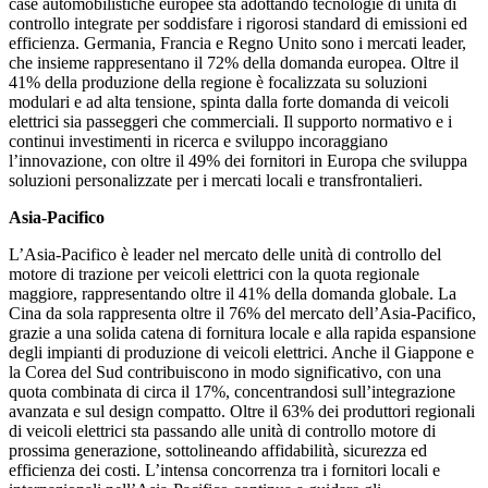
case automobilistiche europee sta adottando tecnologie di unità di
controllo integrate per soddisfare i rigorosi standard di emissioni ed
efficienza. Germania, Francia e Regno Unito sono i mercati leader,
che insieme rappresentano il 72% della domanda europea. Oltre il
41% della produzione della regione è focalizzata su soluzioni
modulari e ad alta tensione, spinta dalla forte domanda di veicoli
elettrici sia passeggeri che commerciali. Il supporto normativo e i
continui investimenti in ricerca e sviluppo incoraggiano
l’innovazione, con oltre il 49% dei fornitori in Europa che sviluppa
soluzioni personalizzate per i mercati locali e transfrontalieri.
Asia-Pacifico
L’Asia-Pacifico è leader nel mercato delle unità di controllo del
motore di trazione per veicoli elettrici con la quota regionale
maggiore, rappresentando oltre il 41% della domanda globale. La
Cina da sola rappresenta oltre il 76% del mercato dell’Asia-Pacifico,
grazie a una solida catena di fornitura locale e alla rapida espansione
degli impianti di produzione di veicoli elettrici. Anche il Giappone e
la Corea del Sud contribuiscono in modo significativo, con una
quota combinata di circa il 17%, concentrandosi sull’integrazione
avanzata e sul design compatto. Oltre il 63% dei produttori regionali
di veicoli elettrici sta passando alle unità di controllo motore di
prossima generazione, sottolineando affidabilità, sicurezza ed
efficienza dei costi. L’intensa concorrenza tra i fornitori locali e