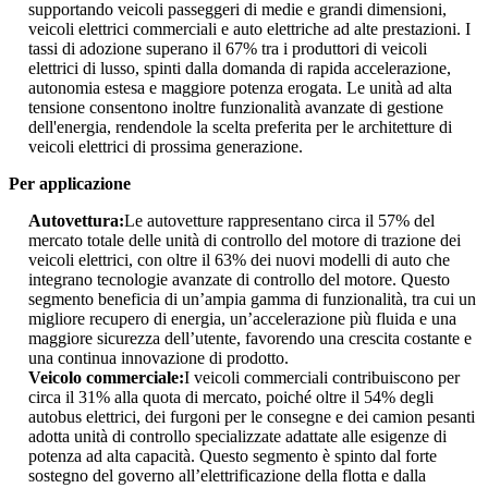
supportando veicoli passeggeri di medie e grandi dimensioni,
veicoli elettrici commerciali e auto elettriche ad alte prestazioni. I
tassi di adozione superano il 67% tra i produttori di veicoli
elettrici di lusso, spinti dalla domanda di rapida accelerazione,
autonomia estesa e maggiore potenza erogata. Le unità ad alta
tensione consentono inoltre funzionalità avanzate di gestione
dell'energia, rendendole la scelta preferita per le architetture di
veicoli elettrici di prossima generazione.
Per applicazione
Autovettura:
Le autovetture rappresentano circa il 57% del
mercato totale delle unità di controllo del motore di trazione dei
veicoli elettrici, con oltre il 63% dei nuovi modelli di auto che
integrano tecnologie avanzate di controllo del motore. Questo
segmento beneficia di un’ampia gamma di funzionalità, tra cui un
migliore recupero di energia, un’accelerazione più fluida e una
maggiore sicurezza dell’utente, favorendo una crescita costante e
una continua innovazione di prodotto.
Veicolo commerciale:
I veicoli commerciali contribuiscono per
circa il 31% alla quota di mercato, poiché oltre il 54% degli
autobus elettrici, dei furgoni per le consegne e dei camion pesanti
adotta unità di controllo specializzate adattate alle esigenze di
potenza ad alta capacità. Questo segmento è spinto dal forte
sostegno del governo all’elettrificazione della flotta e dalla