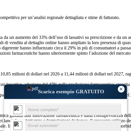
competitiva
per un’analisi regionale dettagliata e stime di fatturato.
inata da un aumento del 33% dell’uso di lassativi su prescrizione e da 
 di vendita al dettaglio online hanno ampliato la loro presenza di quasi 
digerente hanno influenzato circa il 29% in più di consumatori a passar
ulazioni farmaceutiche hanno ulteriormente spinto l’adozione del mercato 
0,85 milioni di dollari nel 2026 a 11,44 milioni di dollari nel 2027, rag
 lassative, adozione del 47% nella produzione farmaceutica, crescita d
×
Scarica esempio GRATUITO
ansione del 36% nell’integrazione della cura personale, passaggio del 
mica guidata dall’innovazione farmaceutica e dalla consapevolezza della 
i lanci di prodotti mira a formulazioni da banco. Il crescente utilizzo 
bale. Inoltre, una crescente preferenza per soluzioni sicure per ammorbid