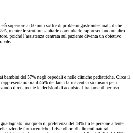
tà superiore ai 60 anni soffre di problemi gastrointestinali, il che
 48%, mentre le strutture sanitarie comunitarie rappresentano un altro
ore, poiché l’assistenza centrata sul paziente diventa un obiettivo
lobale.
i bambini del 57% negli ospedali e nelle cliniche pediatriche. Circa il
o rappresentano ora il 46% dei lanci farmaceutici su misura per i
zando direttamente le decisioni di acquisto. I trattamenti per uso
no guadagnato una quota di preferenza del 44% tra le persone attente
elle aziende farmaceutiche. I rivenditori di alimenti naturali