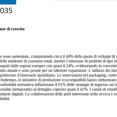
nze di crescita
e sono aumentate, conquistando circa il 44% della quota di sviluppi di n
le tendenze di consumo totali, mentre l’adozione di prodotti di tipo indu
guiti dalle regioni europee con quasi il 24%, evidenziando la concentra
umo attuale e sono pronte per un’ulteriore espansione. L’utilizzo dei far
e gestiscono il benessere quotidiano. Le innovazioni nel packaging, com
l frattempo, le iniziative di produzione ecocompatibili hanno influenzato
 di conformità normativa influenzano il 61% delle strategie di ingresso sul m
i vendita farmaceutici al dettaglio coprono quasi il 41%. I canali di vend
anitarie digitali. Le collaborazioni delle parti interessate nella ricerca e
bilità.