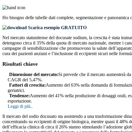
Ho bisogno delle
tabelle dati complete, segmentazione e panoramica 
Scarica esempio GRATUITO
Nel mercato statunitense del docusate sodium, la crescita è stata tra
detengono circa il 35% della quota di mercato nazionale, mentre i canali
campagne di sensibilizzazione che promuovono la salute dell’apparato 
cura dei pazienti anziani e l’inclusione di eccipienti sicuri nelle form
Risultati chiave
Dimensione del mercato:
Si prevede che il mercato aumenterà da 1
CAGR del 5,47%.
Fattori di crescita:
Aumento del 63% nella domanda di formulazioni
geriatrici.
Tendenze:
Aumento del 41% nella produzione di dosaggi orali, esp
esportazione.
Leggi di più..
Il mercato del sodio docusato sta assistendo a una trasformazione dina
concentrando su eccipienti di origine biologica, mentre quasi il 48% de
dell’efficacia clinica di circa il 26% stanno stimolando l’adozione glo