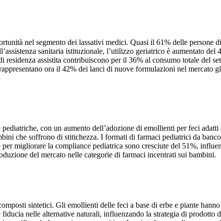
tunità nel segmento dei lassativi medici. Quasi il 61% delle persone di e
assistenza sanitaria istituzionale, l’utilizzo geriatrico è aumentato del
 residenza assistita contribuiscono per il 36% al consumo totale del sett
ni rappresentano ora il 42% dei lanci di nuove formulazioni nel mercato g
pediatriche, con un aumento dell’adozione di emollienti per feci adatti a
mbini che soffrono di stitichezza. I formati di farmaci pediatrici da banc
e per migliorare la compliance pediatrica sono cresciute del 51%, influen
duzione del mercato nelle categorie di farmaci incentrati sui bambini.
 composti sintetici. Gli emollienti delle feci a base di erbe e piante han
iducia nelle alternative naturali, influenzando la strategia di prodotto d