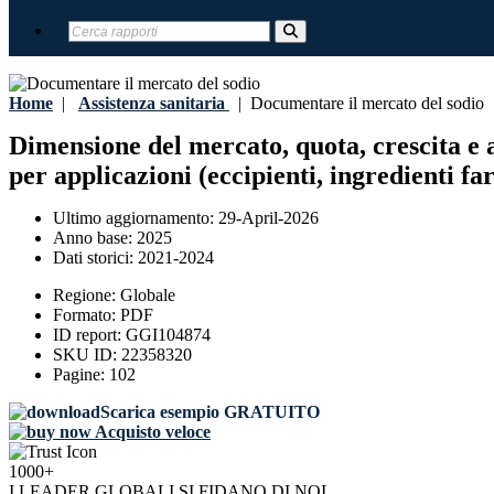
Home
|
Assistenza sanitaria
|
Documentare il mercato del sodio
Dimensione del mercato, quota, crescita e 
per applicazioni (eccipienti, ingredienti fa
Ultimo aggiornamento:
29-April-2026
Anno base:
2025
Dati storici:
2021-2024
Regione:
Globale
Formato:
PDF
ID report:
GGI104874
SKU ID:
22358320
Pagine:
102
Scarica esempio GRATUITO
Acquisto veloce
1000+
I LEADER GLOBALI SI FIDANO DI NOI