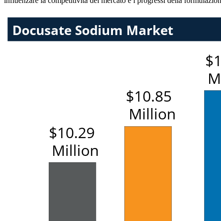
influenzare la competitività del mercato e i progressi della formulazion