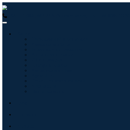
USA : +1 (855) 467-7775 (Numero verde)
UK : +44 8085 02239
Settori
Tecnologie dell'informazione
Assistenza sanitaria
Macchinari e attrezzature
Automotive e trasporti
Cibo e bevande
Energia e potenza
Aerospaziale e difesa
Agricoltura
Prodotti chimici e materiali
Architettura
Beni di consumo
Blog
Chi siamo
Contatti