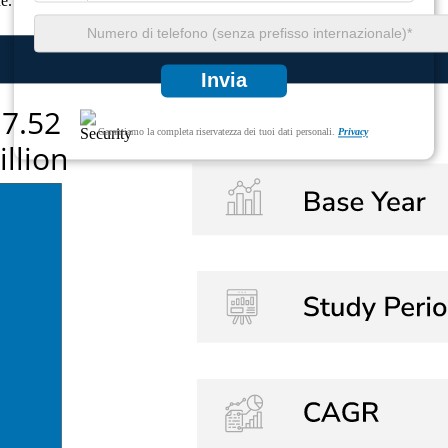
e.
Invia
Garantiamo la completa riservatezza dei tuoi dati personali.
Privacy