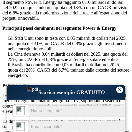
Il segmento Power & Energy ha raggiunto 0,16 miliardi di dollari
nel 2025, conquistando una quota del 18%, con un CAGR previsto
del 6,8% grazie alla modernizzazione della rete e all’espansione dei
progetti rinnovabili.
Principali paesi dominanti nel segmento Power & Energy
Gli Stati Uniti sono in testa con 0,05 miliardi di dollari nel 2025,
una quota del 31%, un CAGR del 6,9% grazie agli investimenti
nelle energie rinnovabili.
La Cina deteneva 0,04 miliardi di dollari nel 2025, una quota del
25%, un CAGR del 6,8% grazie all’energia solare ed eolica.
Il Brasile ha contribuito con 0,03 miliardi di dollari nel 2025,
quota del 20%, CAGR del 6,7%, trainato dalla crescita del settore
energetico.
Petrolio e gas
×
Scarica esempio GRATUITO
Le applicazioni Oil & Gas detengono una quota di circa il 17% nel
mercato degli alimentatori per guida DIN, supportando sistemi di
controllo, pompe e macchinari pesanti in condizioni difficili con
elevata affidabilità operativa.
La dimensione del mercato Oil & Gas Din Rail Power Supply è
stata pari a 0,15 miliardi di dollari nel 2025, pari al 17% di quota,
con un CAGR previsto del 6,6%, trainato dall’esplorazione offshore