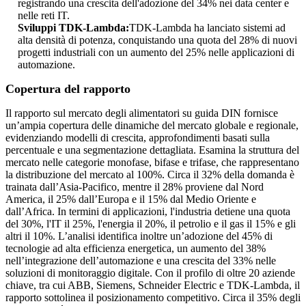
registrando una crescita dell'adozione del 34% nei data center e
nelle reti IT.
Sviluppi TDK-Lambda:
TDK-Lambda ha lanciato sistemi ad
alta densità di potenza, conquistando una quota del 28% di nuovi
progetti industriali con un aumento del 25% nelle applicazioni di
automazione.
Copertura del rapporto
Il rapporto sul mercato degli alimentatori su guida DIN fornisce
un’ampia copertura delle dinamiche del mercato globale e regionale,
evidenziando modelli di crescita, approfondimenti basati sulla
percentuale e una segmentazione dettagliata. Esamina la struttura del
mercato nelle categorie monofase, bifase e trifase, che rappresentano
la distribuzione del mercato al 100%. Circa il 32% della domanda è
trainata dall’Asia-Pacifico, mentre il 28% proviene dal Nord
America, il 25% dall’Europa e il 15% dal Medio Oriente e
dall’Africa. In termini di applicazioni, l'industria detiene una quota
del 30%, l'IT il 25%, l'energia il 20%, il petrolio e il gas il 15% e gli
altri il 10%. L’analisi identifica inoltre un’adozione del 45% di
tecnologie ad alta efficienza energetica, un aumento del 38%
nell’integrazione dell’automazione e una crescita del 33% nelle
soluzioni di monitoraggio digitale. Con il profilo di oltre 20 aziende
chiave, tra cui ABB, Siemens, Schneider Electric e TDK-Lambda, il
rapporto sottolinea il posizionamento competitivo. Circa il 35% degli