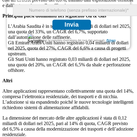
e dall’automazione nelle raffinerie.
Principali paesi dominanti nel segmento Oil & Gas
Invia
L’Arabia Saudita è in testa con 0,05 miliardi di dollari nel 2025,
una quota del 33%, un CAGR del 6,7%, supportato
dall’automazione delle raffinerie.
Garantiamo la completa riservatezza dei tuoi dati personali.
Privacy
Gli Emirati Arabi Uniti hanno registrato 0,04 miliardi di dollari
nel 2025, quota del 27%, CAGR del 6,6% a causa di progetti
upstream.
Gli Stati Uniti hanno registrato 0,03 miliardi di dollari nel 2025,
una quota del 20%, un CAGR del 6,5% da shale e perforazione
offshore.
Altri
Altre applicazioni rappresentano collettivamente una quota del 14%,
compresa l’elettronica residenziale, dei trasporti e di nicchia.
L’adozione si sta espandendo poiché le nuove tecnologie intelligenti
richiedono sistemi di alimentazione affidabili.
La dimensione del mercato delle altre applicazioni è stata di 0,12
miliardi di dollari nel 2025, pari al 14% di quota, CAGR previsto
del 6,5% a causa della modernizzazione dei trasporti e dell’adozione
residenziale.