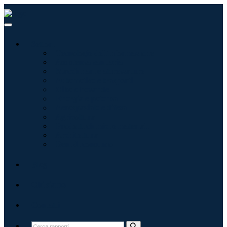
Settori
Tecnologie dell'informazione
Assistenza sanitaria
Macchinari e attrezzature
Automotive e trasporti
Cibo e bevande
Energia e potenza
Aerospaziale e difesa
Agricoltura
Prodotti chimici e materiali
Architettura
Beni di consumo
Blog
Chi siamo
Contatti