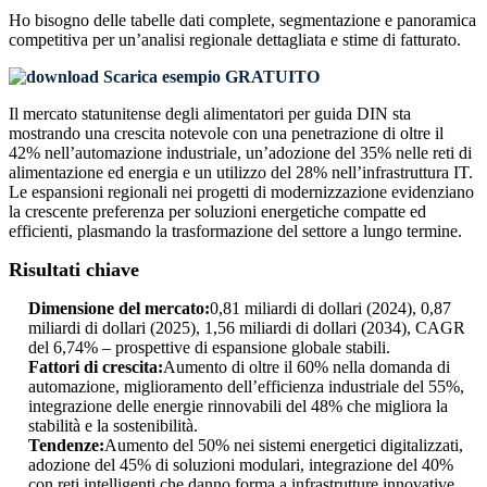
Ho bisogno delle
tabelle dati complete, segmentazione e panoramica
competitiva
per un’analisi regionale dettagliata e stime di fatturato.
Scarica esempio GRATUITO
Il mercato statunitense degli alimentatori per guida DIN sta
mostrando una crescita notevole con una penetrazione di oltre il
42% nell’automazione industriale, un’adozione del 35% nelle reti di
alimentazione ed energia e un utilizzo del 28% nell’infrastruttura IT.
Le espansioni regionali nei progetti di modernizzazione evidenziano
la crescente preferenza per soluzioni energetiche compatte ed
efficienti, plasmando la trasformazione del settore a lungo termine.
Risultati chiave
Dimensione del mercato:
0,81 miliardi di dollari (2024), 0,87
miliardi di dollari (2025), 1,56 miliardi di dollari (2034), CAGR
del 6,74% – prospettive di espansione globale stabili.
Fattori di crescita:
Aumento di oltre il 60% nella domanda di
automazione, miglioramento dell’efficienza industriale del 55%,
integrazione delle energie rinnovabili del 48% che migliora la
stabilità e la sostenibilità.
Tendenze:
Aumento del 50% nei sistemi energetici digitalizzati,
adozione del 45% di soluzioni modulari, integrazione del 40%
con reti intelligenti che danno forma a infrastrutture innovative.