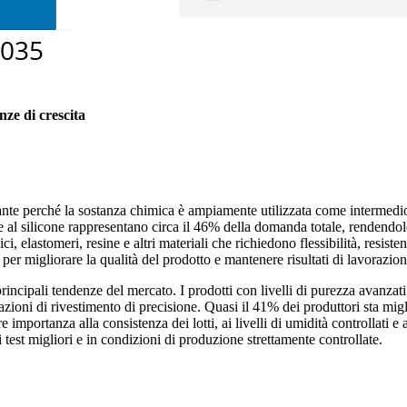
nze di crescita
te perché la sostanza chimica è ampiamente utilizzata come intermedio in m
te al silicone rappresentano circa il 46% della domanda totale, rendendole
, elastomeri, resine e altri materiali che richiedono flessibilità, resisten
 per migliorare la qualità del prodotto e mantenere risultati di lavorazion
incipali tendenze del mercato. I prodotti con livelli di purezza avanza
cazioni di rivestimento di precisione. Quasi il 41% dei produttori sta migl
importanza alla consistenza dei lotti, ai livelli di umidità controllati e 
 test migliori e in condizioni di produzione strettamente controllate.