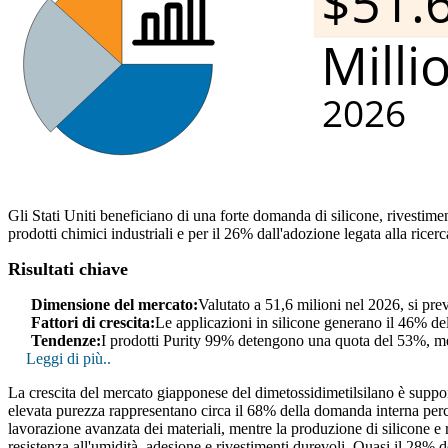
Gli Stati Uniti beneficiano di una forte domanda di silicone, rivestimen
prodotti chimici industriali e per il 26% dall'adozione legata alla ricerc
Risultati chiave
Dimensione del mercato:
Valutato a 51,6 milioni nel 2026, si pr
Fattori di crescita:
Le applicazioni in silicone generano il 46% del
Tendenze:
I prodotti Purity 99% detengono una quota del 53%, men
Leggi di più..
La crescita del mercato giapponese del dimetossidimetilsilano è supportat
elevata purezza rappresentano circa il 68% della domanda interna perché
lavorazione avanzata dei materiali, mentre la produzione di silicone e 
resistenza all'umidità, adesione e rivestimenti durevoli. Quasi il 28% de