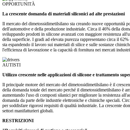
OPPORTUNITÀ
La crescente domanda di materiali siliconici ad alte prestazioni
Il mercato del dimetossidimetilsilano sta creando nuove opportunità poic
dell'automotive e della produzione industriale. Circa il 46% della dom
sviluppando prodotti in silicone avanzati con maggiore resistenza all'u
della superficie. I gradi ad elevata purezza rappresentano circa il 62
sta espandendo il lavoro sui materiali di silice e sulle sostanze chimic
l'efficienza di lavorazione e la capacità di fornitura nei mercati industri
AUTISTI
Utilizzo crescente nelle applicazioni di silicone e trattamento super
Il principale motore del mercato del dimetossidimetilsilano è il crescent
della domanda totale del mercato perché il dimetossidimetilsilano è amp
aumentando l'uso di composti silanici per migliorare la resistenza all'
domanda da parte delle industrie elettroniche e chimiche speciali. Circ
per soddisfare rigorosi requisiti di qualità industriale. La crescente
settori manifatturieri globali.
RESTRIZIONI