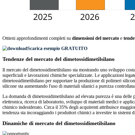
Ottieni approfondimenti completi su
dimensioni del mercato
e
tende
Scarica esempio GRATUITO
Tendenze del mercato del dimetossidimetilsilano
Il mercato del dimetossidimetilsilano sta mostrando uno sviluppo costan
superficiali e lavorazioni chimiche specializzate. Le applicazioni lega
dimetossidimetilsilano per supportare la produzione di polimeri siliconici
silicone sta aumentando l'uso di materiali silanici a purezza controllata
La domanda di dimetossidimetilsilano ad elevata purezza è una delle pr
elettronica, ricerca di laboratorio, sviluppo di materiali medici e appli
chimico indesiderato. Circa il 35% degli acquirenti attribuisce maggiore 
tendenza sta incoraggiando i produttori chimici a investire in sistemi di
Dinamiche di mercato del dimetossidimetilsilano