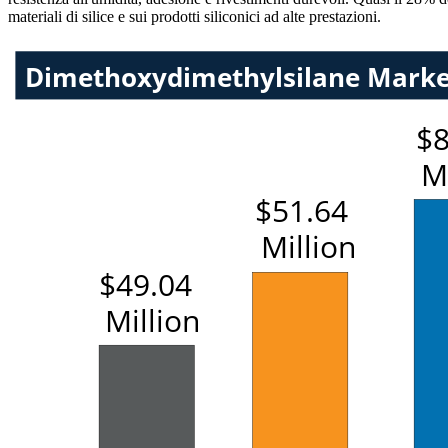
materiali di silice e sui prodotti siliconici ad alte prestazioni.