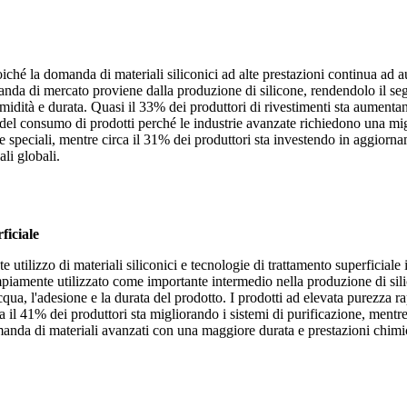
hé la domanda di materiali siliconici ad alte prestazioni continua ad aumen
anda di mercato proviene dalla produzione di silicone, rendendolo il se
midità e durata. Quasi il 33% dei produttori di rivestimenti sta aumentan
% del consumo di prodotti perché le industrie avanzate richiedono una mig
he speciali, mentre circa il 31% dei produttori sta investendo in aggiorna
ali globali.
ficiale
e utilizzo di materiali siliconici e tecnologie di trattamento superficiale
iamente utilizzato come importante intermedio nella produzione di silico
acqua, l'adesione e la durata del prodotto. I prodotti ad elevata purezza
a il 41% dei produttori sta migliorando i sistemi di purificazione, mentr
 domanda di materiali avanzati con una maggiore durata e prestazioni chi