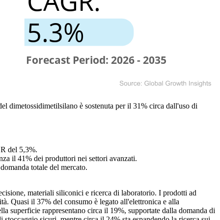
del dimetossidimetilsilano è sostenuta per il 31% circa dall'uso di
GR del 5,3%.
za il 41% dei produttori nei settori avanzati.
a domanda totale del mercato.
sione, materiali siliconici e ricerca di laboratorio. I prodotti ad
tà. Quasi il 37% del consumo è legato all'elettronica e alla
ella superficie rappresentano circa il 19%, supportate dalla domanda di
 di stoccaggio sicuri, mentre circa il 24% sta espandendo la ricerca sui