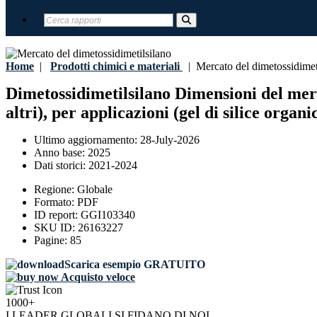
Home
|
Prodotti chimici e materiali
|
Mercato del dimetossidimet
Dimetossidimetilsilano Dimensioni del merc
altri), per applicazioni (gel di silice organi
Ultimo aggiornamento:
28-July-2026
Anno base:
2025
Dati storici:
2021-2024
Regione:
Globale
Formato:
PDF
ID report:
GGI103340
SKU ID:
26163227
Pagine:
85
Scarica esempio GRATUITO
Acquisto veloce
1000+
I LEADER GLOBALI SI FIDANO DI NOI