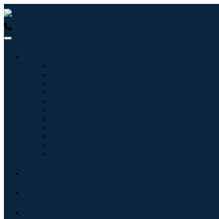
USA : +1 (855) 467-7775 (Numero verde)
UK : +44 8085 02239
Settori
Tecnologie dell'informazione
Assistenza sanitaria
Macchinari e attrezzature
Automotive e trasporti
Cibo e bevande
Energia e potenza
Aerospaziale e difesa
Agricoltura
Prodotti chimici e materiali
Architettura
Beni di consumo
Blog
Chi siamo
Contatti