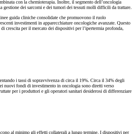
combinata con la chemioterapia. Inoltre, il segmento dell’oncologia
gestione dei sarcomi e dei tumori dei tessuti molli difficili da trattare.
i linee guida cliniche consolidate che promuovono il ruolo
crescenti investimenti in apparecchiature oncologiche avanzate. Questo
i crescita per il mercato dei dispositivi per l’ipertermia profonda,
ntando i tassi di sopravvivenza di circa il 19%. Circa il 34% degli
dei nuovi fondi di investimento in oncologia sono diretti verso
ate per i produttori e gli operatori sanitari desiderosi di differenziare
o al minimo gli effetti collaterali a lungo termine. I dispositivi per