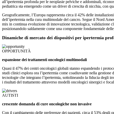
all’ipertermia profonda per le neoplasie pelviche e addominali, riconos
pediatrica sta emergendo come un driver di crescita di nicchia, con quasi
Geograficamente, l’Europa rappresenta circa il 42% delle installazioni 
dell’ipertermia nella cura multimodale del cancro. Segue il Nord Ameri
mix in continua evoluzione di innovazione tecnologica, validazione clini
posizionandolo saldamente come una componente fondamentale delle fut
Dinamiche di mercato dei dispositivi per ipertermia pro
OPPORTUNITÀ
espansione dei trattamenti oncologici multimodali
Quasi il 47% dei centri oncologici globali stanno espandendo i protoco
studi clinici esplora ora l’ipertermia come coadiuvante nella gestione d
tecnologie che integrano l’ipertermia, sottolineando la fiducia degli in
i risultati del trattamento attraverso modelli oncologici sinergici e foc
AUTISTI
crescente domanda di cure oncologiche non invasive
Con il cambiamento delle preferenze dei pazienti, circa il 53% degli on