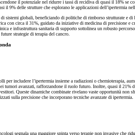
cendone il potenziale nel ridurre i tassi di recidiva di quasi il 18% se 
 il 9% delle strutture che esplorano le applicazioni dell’ipertermia nella 
di sistemi globali, beneficiando di politiche di rimborso strutturate e d
ca con circa il 31%, guidato da iniziative di medicina di precisione e 
ca e infrastruttura sanitaria di supporto sottolinea un robusto percorso d
ure strategie di terapia del cancro.
fonda
lli per includere l’ipertermia insieme a radiazioni o chemioterapia, aume
ei tumori avanzati, rafforzandone il ruolo futuro. Inoltre, quasi il 21% 
vestitori. Queste dinamiche combinate rivelano vaste opportunità non sfrutt
alizzati sulla precisione che incorporano tecniche avanzate di ipertermia.
cologi segnala una maggiore spinta verso terapie non invasive che riducon