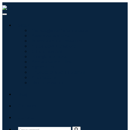
Settori
Tecnologie dell'informazione
Assistenza sanitaria
Macchinari e attrezzature
Automotive e trasporti
Cibo e bevande
Energia e potenza
Aerospaziale e difesa
Agricoltura
Prodotti chimici e materiali
Architettura
Beni di consumo
Blog
Chi siamo
Contatti