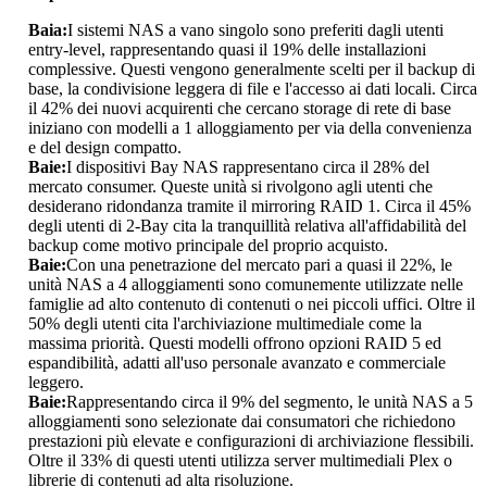
Baia:
I sistemi NAS a vano singolo sono preferiti dagli utenti
entry-level, rappresentando quasi il 19% delle installazioni
complessive. Questi vengono generalmente scelti per il backup di
base, la condivisione leggera di file e l'accesso ai dati locali. Circa
il 42% dei nuovi acquirenti che cercano storage di rete di base
iniziano con modelli a 1 alloggiamento per via della convenienza
e del design compatto.
Baie:
I dispositivi Bay NAS rappresentano circa il 28% del
mercato consumer. Queste unità si rivolgono agli utenti che
desiderano ridondanza tramite il mirroring RAID 1. Circa il 45%
degli utenti di 2-Bay cita la tranquillità relativa all'affidabilità del
backup come motivo principale del proprio acquisto.
Baie:
Con una penetrazione del mercato pari a quasi il 22%, le
unità NAS a 4 alloggiamenti sono comunemente utilizzate nelle
famiglie ad alto contenuto di contenuti o nei piccoli uffici. Oltre il
50% degli utenti cita l'archiviazione multimediale come la
massima priorità. Questi modelli offrono opzioni RAID 5 ed
espandibilità, adatti all'uso personale avanzato e commerciale
leggero.
Baie:
Rappresentando circa il 9% del segmento, le unità NAS a 5
alloggiamenti sono selezionate dai consumatori che richiedono
prestazioni più elevate e configurazioni di archiviazione flessibili.
Oltre il 33% di questi utenti utilizza server multimediali Plex o
librerie di contenuti ad alta risoluzione.