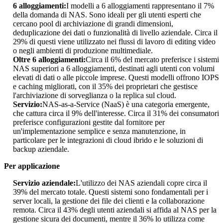
6 alloggiamenti:
I modelli a 6 alloggiamenti rappresentano il 7%
della domanda di NAS. Sono ideali per gli utenti esperti che
cercano pool di archiviazione di grandi dimensioni,
deduplicazione dei dati o funzionalità di livello aziendale. Circa il
29% di questi viene utilizzato nei flussi di lavoro di editing video
o negli ambienti di produzione multimediale.
Oltre 6 alloggiamenti:
Circa il 6% del mercato preferisce i sistemi
NAS superiori a 6 alloggiamenti, destinati agli utenti con volumi
elevati di dati o alle piccole imprese. Questi modelli offrono IOPS
e caching migliorati, con il 35% dei proprietari che gestisce
l'archiviazione di sorveglianza o la replica sul cloud.
Servizio:
NAS-as-a-Service (NaaS) è ​​una categoria emergente,
che cattura circa il 9% dell'interesse. Circa il 31% dei consumatori
preferisce configurazioni gestite dal fornitore per
un'implementazione semplice e senza manutenzione, in
particolare per le integrazioni di cloud ibrido e le soluzioni di
backup aziendale.
Per applicazione
Servizio aziendale:
L'utilizzo dei NAS aziendali copre circa il
39% del mercato totale. Questi sistemi sono fondamentali per i
server locali, la gestione dei file dei clienti e la collaborazione
remota. Circa il 43% degli utenti aziendali si affida al NAS per la
gestione sicura dei documenti, mentre il 36% lo utilizza come