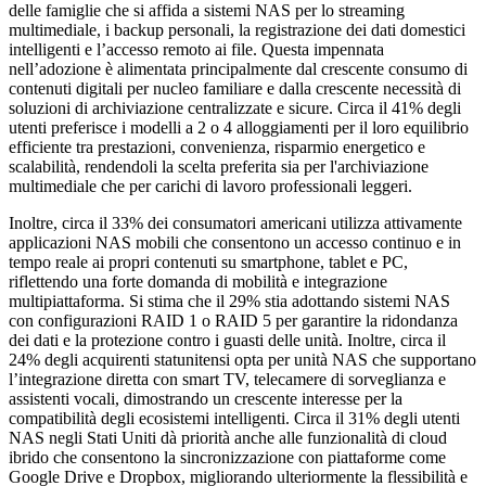
delle famiglie che si affida a sistemi NAS per lo streaming
multimediale, i backup personali, la registrazione dei dati domestici
intelligenti e l’accesso remoto ai file. Questa impennata
nell’adozione è alimentata principalmente dal crescente consumo di
contenuti digitali per nucleo familiare e dalla crescente necessità di
soluzioni di archiviazione centralizzate e sicure. Circa il 41% degli
utenti preferisce i modelli a 2 o 4 alloggiamenti per il loro equilibrio
efficiente tra prestazioni, convenienza, risparmio energetico e
scalabilità, rendendoli la scelta preferita sia per l'archiviazione
multimediale che per carichi di lavoro professionali leggeri.
Inoltre, circa il 33% dei consumatori americani utilizza attivamente
applicazioni NAS mobili che consentono un accesso continuo e in
tempo reale ai propri contenuti su smartphone, tablet e PC,
riflettendo una forte domanda di mobilità e integrazione
multipiattaforma. Si stima che il 29% stia adottando sistemi NAS
con configurazioni RAID 1 o RAID 5 per garantire la ridondanza
dei dati e la protezione contro i guasti delle unità. Inoltre, circa il
24% degli acquirenti statunitensi opta per unità NAS che supportano
l’integrazione diretta con smart TV, telecamere di sorveglianza e
assistenti vocali, dimostrando un crescente interesse per la
compatibilità degli ecosistemi intelligenti. Circa il 31% degli utenti
NAS negli Stati Uniti dà priorità anche alle funzionalità di cloud
ibrido che consentono la sincronizzazione con piattaforme come
Google Drive e Dropbox, migliorando ulteriormente la flessibilità e