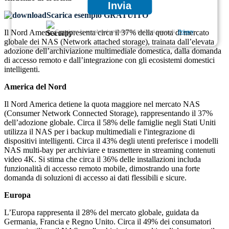
Invia
Scarica esempio GRATUITO
Il Nord America rappresenta circa il 37% della quota di mercato
Garantiamo la completa riservatezza dei tuoi dati personali.
Privacy
globale dei NAS (Network attached storage), trainata dall’elevata
adozione dell’archiviazione multimediale domestica, dalla domanda
di accesso remoto e dall’integrazione con gli ecosistemi domestici
intelligenti.
America del Nord
Il Nord America detiene la quota maggiore nel mercato NAS
(Consumer Network Connected Storage), rappresentando il 37%
dell’adozione globale. Circa il 58% delle famiglie negli Stati Uniti
utilizza il NAS per i backup multimediali e l'integrazione di
dispositivi intelligenti. Circa il 43% degli utenti preferisce i modelli
NAS multi-bay per archiviare e trasmettere in streaming contenuti
video 4K. Si stima che circa il 36% delle installazioni includa
funzionalità di accesso remoto mobile, dimostrando una forte
domanda di soluzioni di accesso ai dati flessibili e sicure.
Europa
L’Europa rappresenta il 28% del mercato globale, guidata da
Germania, Francia e Regno Unito. Circa il 49% dei consumatori