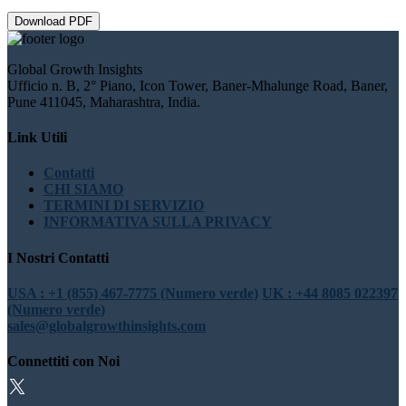
Download PDF
Global Growth Insights
Ufficio n. B, 2° Piano, Icon Tower, Baner-Mhalunge Road, Baner,
Pune 411045, Maharashtra, India.
Link Utili
Contatti
CHI SIAMO
TERMINI DI SERVIZIO
INFORMATIVA SULLA PRIVACY
I Nostri Contatti
USA : +1 (855) 467-7775 (Numero verde)
UK : +44 8085 022397
(Numero verde)
sales@globalgrowthinsights.com
Connettiti con Noi