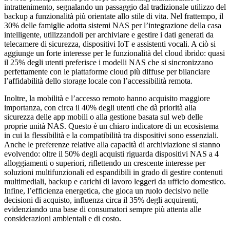
intrattenimento, segnalando un passaggio dal tradizionale utilizzo del
backup a funzionalità più orientate allo stile di vita. Nel frattempo, il
30% delle famiglie adotta sistemi NAS per l’integrazione della casa
intelligente, utilizzandoli per archiviare e gestire i dati generati da
telecamere di sicurezza, dispositivi IoT e assistenti vocali. A ciò si
aggiunge un forte interesse per le funzionalità del cloud ibrido: quasi
il 25% degli utenti preferisce i modelli NAS che si sincronizzano
perfettamente con le piattaforme cloud più diffuse per bilanciare
l’affidabilità dello storage locale con l’accessibilità remota.
Inoltre, la mobilità e l’accesso remoto hanno acquisito maggiore
importanza, con circa il 40% degli utenti che dà priorità alla
sicurezza delle app mobili o alla gestione basata sul web delle
proprie unità NAS. Questo è un chiaro indicatore di un ecosistema
in cui la flessibilità e la compatibilità tra dispositivi sono essenziali.
Anche le preferenze relative alla capacità di archiviazione si stanno
evolvendo: oltre il 50% degli acquisti riguarda dispositivi NAS a 4
alloggiamenti o superiori, riflettendo un crescente interesse per
soluzioni multifunzionali ed espandibili in grado di gestire contenuti
multimediali, backup e carichi di lavoro leggeri da ufficio domestico.
Infine, l’efficienza energetica, che gioca un ruolo decisivo nelle
decisioni di acquisto, influenza circa il 35% degli acquirenti,
evidenziando una base di consumatori sempre più attenta alle
considerazioni ambientali e di costo.