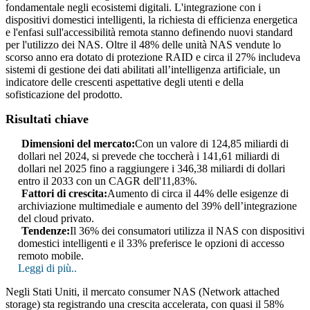
fondamentale negli ecosistemi digitali. L'integrazione con i
dispositivi domestici intelligenti, la richiesta di efficienza energetica
e l'enfasi sull'accessibilità remota stanno definendo nuovi standard
per l'utilizzo dei NAS. Oltre il 48% delle unità NAS vendute lo
scorso anno era dotato di protezione RAID e circa il 27% includeva
sistemi di gestione dei dati abilitati all’intelligenza artificiale, un
indicatore delle crescenti aspettative degli utenti e della
sofisticazione del prodotto.
Risultati chiave
Dimensioni del mercato:
Con un valore di 124,85 miliardi di
dollari nel 2024, si prevede che toccherà i 141,61 miliardi di
dollari nel 2025 fino a raggiungere i 346,38 miliardi di dollari
entro il 2033 con un CAGR dell'11,83%.
Fattori di crescita:
Aumento di circa il 44% delle esigenze di
archiviazione multimediale e aumento del 39% dell’integrazione
del cloud privato.
Tendenze:
Il 36% dei consumatori utilizza il NAS con dispositivi
domestici intelligenti e il 33% preferisce le opzioni di accesso
remoto mobile.
Leggi di più..
Negli Stati Uniti, il mercato consumer NAS (Network attached
storage) sta registrando una crescita accelerata, con quasi il 58%