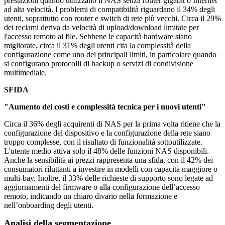
prestazioni quando utilizzano il NAS senza router gigabit o Internet
ad alta velocità. I problemi di compatibilità riguardano il 34% degli
utenti, soprattutto con router e switch di rete più vecchi. Circa il 29%
dei reclami deriva da velocità di upload/download limitate per
l'accesso remoto ai file. Sebbene le capacità hardware siano
migliorate, circa il 31% degli utenti cita la complessità della
configurazione come uno dei principali limiti, in particolare quando
si configurano protocolli di backup o servizi di condivisione
multimediale.
SFIDA
"Aumento dei costi e complessità tecnica per i nuovi utenti"
Circa il 36% degli acquirenti di NAS per la prima volta ritiene che la
configurazione del dispositivo e la configurazione della rete siano
troppo complesse, con il risultato di funzionalità sottoutilizzate.
L'utente medio attiva solo il 48% delle funzioni NAS disponibili.
Anche la sensibilità ai prezzi rappresenta una sfida, con il 42% dei
consumatori riluttanti a investire in modelli con capacità maggiore o
multi-bay. Inoltre, il 33% delle richieste di supporto sono legate ad
aggiornamenti del firmware o alla configurazione dell’accesso
remoto, indicando un chiaro divario nella formazione e
nell’onboarding degli utenti.
Analisi della segmentazione