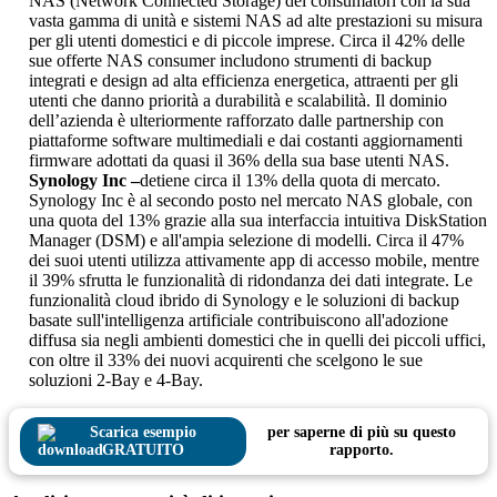
NAS (Network Connected Storage) dei consumatori con la sua
vasta gamma di unità e sistemi NAS ad alte prestazioni su misura
per gli utenti domestici e di piccole imprese. Circa il 42% delle
sue offerte NAS consumer includono strumenti di backup
integrati e design ad alta efficienza energetica, attraenti per gli
utenti che danno priorità a durabilità e scalabilità. Il dominio
dell’azienda è ulteriormente rafforzato dalle partnership con
piattaforme software multimediali e dai costanti aggiornamenti
firmware adottati da quasi il 36% della sua base utenti NAS.
Synology Inc –
detiene circa il 13% della quota di mercato.
Synology Inc è al secondo posto nel mercato NAS globale, con
una quota del 13% grazie alla sua interfaccia intuitiva DiskStation
Manager (DSM) e all'ampia selezione di modelli. Circa il 47%
dei suoi utenti utilizza attivamente app di accesso mobile, mentre
il 39% sfrutta le funzionalità di ridondanza dei dati integrate. Le
funzionalità cloud ibrido di Synology e le soluzioni di backup
basate sull'intelligenza artificiale contribuiscono all'adozione
diffusa sia negli ambienti domestici che in quelli dei piccoli uffici,
con oltre il 33% dei nuovi acquirenti che scelgono le sue
soluzioni 2-Bay e 4-Bay.
Scarica esempio
per saperne di più su questo
GRATUITO
rapporto.