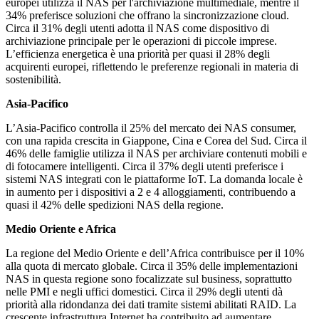
europei utilizza il NAS per l'archiviazione multimediale, mentre il
34% preferisce soluzioni che offrano la sincronizzazione cloud.
Circa il 31% degli utenti adotta il NAS come dispositivo di
archiviazione principale per le operazioni di piccole imprese.
L’efficienza energetica è una priorità per quasi il 28% degli
acquirenti europei, riflettendo le preferenze regionali in materia di
sostenibilità.
Asia-Pacifico
L’Asia-Pacifico controlla il 25% del mercato dei NAS consumer,
con una rapida crescita in Giappone, Cina e Corea del Sud. Circa il
46% delle famiglie utilizza il NAS per archiviare contenuti mobili e
di fotocamere intelligenti. Circa il 37% degli utenti preferisce i
sistemi NAS integrati con le piattaforme IoT. La domanda locale è
in aumento per i dispositivi a 2 e 4 alloggiamenti, contribuendo a
quasi il 42% delle spedizioni NAS della regione.
Medio Oriente e Africa
La regione del Medio Oriente e dell’Africa contribuisce per il 10%
alla quota di mercato globale. Circa il 35% delle implementazioni
NAS in questa regione sono focalizzate sul business, soprattutto
nelle PMI e negli uffici domestici. Circa il 29% degli utenti dà
priorità alla ridondanza dei dati tramite sistemi abilitati RAID. La
crescente infrastruttura Internet ha contribuito ad aumentare