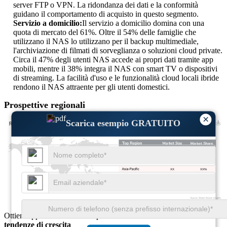
server FTP o VPN. La ridondanza dei dati e la conformità
guidano il comportamento di acquisto in questo segmento.
Servizio a domicilio:
Il servizio a domicilio domina con una
quota di mercato del 61%. Oltre il 54% delle famiglie che
utilizzano il NAS lo utilizzano per il backup multimediale,
l'archiviazione di filmati di sorveglianza o soluzioni cloud private.
Circa il 47% degli utenti NAS accede ai propri dati tramite app
mobili, mentre il 38% integra il NAS con smart TV o dispositivi
di streaming. La facilità d'uso e le funzionalità cloud locali ibride
rendono il NAS attraente per gli utenti domestici.
Prospettive regionali
×
Scarica esempio GRATUITO
XX
XX%
XX
XX%
XX
XX%
XX
XX%
Ottieni approfondimenti completi su
dimensioni del mercato
e
tendenze di crescita