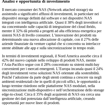
Analisi e opportunità di investimento
Il mercato consumer dei NAS (Network attached storage) sta
assistendo a significativi afflussi di investimenti, in particolare nei
dispositivi storage definiti dal software e nei dispositivi NAS
integrati con intelligenza artificiale. Quasi il 38% degli investitori si
sta concentrando sulle capacità di integrazione del cloud ibrido,
mentre il 32% dà priorità a progetti ad alta efficienza energetica per
sistemi NAS di livello consumer. L’innovazione dei prodotti sta
determinando una nuova allocazione di capitale, con il 27% delle
aziende finanziate da venture capital che si concentra su interfacce
utente abilitate alle app e sulla sincronizzazione in tempo reale.
In termini di investimenti regionali, il Nord America assorbe circa il
42% del nuovo capitale nello sviluppo di prodotti NAS, mentre
l’Asia-Pacifico segue con il 28% concentrato su sistemi multi-bay
convenienti per i mercati emergenti. L’Europa incanala quasi il 24%
degli investimenti verso soluzioni NAS orientate alla sostenibilità.
Poiché l’adozione da parte degli utenti continua a crescere sia negli
ambienti residenziali che in quelli di piccoli uffici, le opportunità a
lungo termine risiedono nelle piattaforme NAS modulari, nella
sincronizzazione multi-dispositivo e nell’orchestrazione dello storage
edge-to-cloud. Circa il 35% degli acquirenti di NAS ora cerca una
gestione dei dati potenziata dall’intelligenza artificiale, creando
opportunità per nuove linee di prodotti.